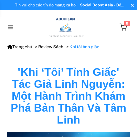
Tin vui cho các tín đồ mạng xã hội!
Social Boost Asia
- Đối
tác mới, cung cấp dịch vụ tăng tương tác, tăng follow uy tín!
0
Trang chủ
Review Sách
Khi tôi tỉnh giấc
'Khi ‘tôi’ Tỉnh Giấc'
Tác Giả Linh Nguyễn:
Một Hành Trình Khám
Phá Bản Thân Và Tâm
Linh