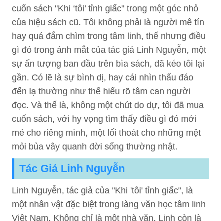
cuốn sách "Khi ‘tôi’ tỉnh giấc" trong một góc nhỏ
của hiệu sách cũ. Tôi không phải là người mê tín
hay quá đắm chìm trong tâm linh, thế nhưng điều
gì đó trong ánh mắt của tác giả Linh Nguyễn, một
sự ấn tượng ban đầu trên bìa sách, đã kéo tôi lại
gần. Có lẽ là sự bình dị, hay cái nhìn thấu đáo
đến lạ thường như thể hiểu rõ tâm can người
đọc. Và thế là, không một chút do dự, tôi đã mua
cuốn sách, với hy vọng tìm thấy điều gì đó mới
mẻ cho riêng mình, một lối thoát cho những mệt
mỏi bủa vây quanh đời sống thường nhật.
Tác Giả Linh Nguyễn
Linh Nguyễn, tác giả của "Khi 'tôi' tỉnh giấc", là
một nhân vật đặc biệt trong làng văn học tâm linh
Việt Nam. Không chỉ là một nhà văn, Linh còn là