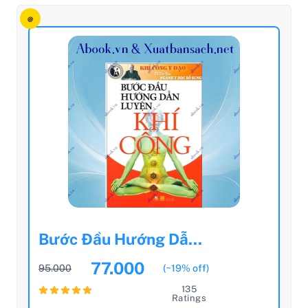
@
Bước Đầu Hướng Dẫ...
77.000
95.000
(~19% off)
135
Ratings