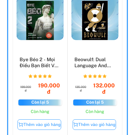
Bye Béo 2 - Mọi
Beowulf: Dual
Điều Bạn Biết Về
Language And
Giảm Cân Đều Sai
New Verse
Translation
190.000
132.000
199.000
135.000
đ
đ
đ
đ
Còn lại 5
Còn lại 5
Còn hàng
Còn hàng
Thêm vào giỏ hàng
Thêm vào giỏ hàng