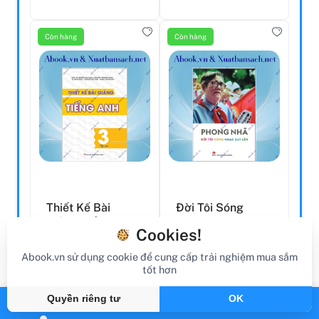
Còn hàng
Còn hàng
Thiết Kế Bài
Đời Tôi Sóng
Giảng Tiếng Anh
Nhạc Bay Lên
Cookies!
Lớp 3 - Tập 1
Abook.vn sử dụng cookie để cung cấp trải nghiệm mua sắm
172.000
49.000 đ
tốt hơn
50.000 đ
180.000
đ
đ
Còn lại 5
Quyền riêng tư
OK
Còn lại 5
Còn hàng