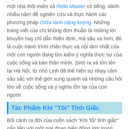
một nhà thôi miên và
Reiki Master
có tiếng, dành
nhiều năm để nghiên cứu và thực hành các
phương pháp
chữa lành năng lượng
. Những
trang viết của chị không đơn thuần là những lời
khuyên hay chỉ dẫn thiền định, mà sâu xa hơn, đó
là cuộc hành trình chân thực và nội tâm nhất của
một con người đang tìm kiếm ý nghĩa thực sự của
cuộc sống và bản thân mình. Sinh ra và lớn lên
tại Hà Nội, từ nhỏ Linh đã thể hiện sự nhạy cảm
sâu sắc với thế giới xung quanh và những câu hỏi
lớn về cuộc sống và ý nghĩa tồn tại của con
người.
Tác Phẩm Khi "Tôi" Tỉnh Giấc
Bối cảnh ra đời của cuốn sách "Khi 'tôi' tỉnh giấc"
gắn liền với một giai đoạn biến động lớn trong