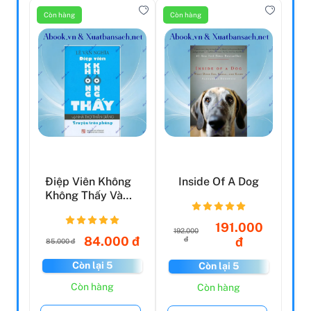
Còn hàng
Còn hàng
Điệp Viên Không
Inside Of A Dog
Không Thấy Và
Nhà Thơ Thần
Giáng
191.000
192.000
84.000 đ
đ
đ
85.000 đ
Còn lại 5
Còn lại 5
Còn hàng
Còn hàng