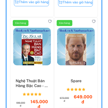
Thêm vào giỏ hàng
Thêm vào giỏ hàng
Còn hàng
Còn hàng
Nghệ Thuật Bán
Spare
Hàng Bậc Cao - Bí
Quyết Chốt Deal
M...
649.000
672.000
145.000
đ
đ
198.000
đ
đ