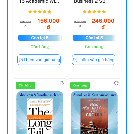
15 Academic With
Business 2 SB
Answers (Savina)
156.000
246.000
165.000
248.000
đ
đ
đ
đ
Còn lại 5
Còn lại 5
Còn hàng
Còn hàng
Thêm vào giỏ hàng
Thêm vào giỏ hàng
Còn hàng
Còn hàng