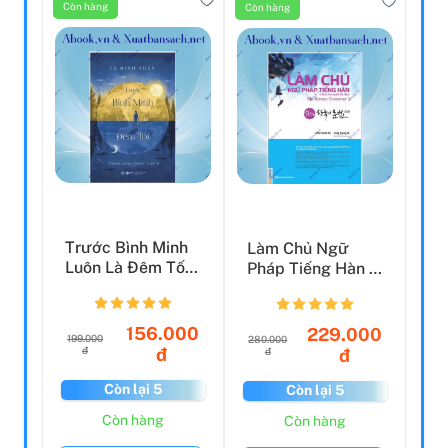
Còn hàng
Còn hàng
Trước Bình Minh
Làm Chủ Ngữ
Luôn Là Đêm Tối
Pháp Tiếng Hàn -
(Tái Bản 2023)
Dành Cho Người
Bắt Đầ...
156.000
229.000
199.000
280.000
đ
đ
đ
đ
Còn lại 5
Còn lại 5
Còn hàng
Còn hàng