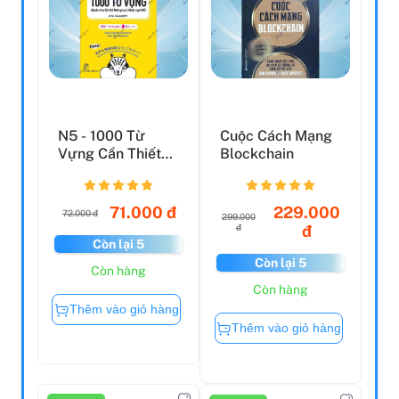
N5 - 1000 Từ
Cuộc Cách Mạng
Vựng Cần Thiết
Blockchain
Cho Kỳ Thi Năng
Lực Nh...
71.000 đ
229.000
72.000 đ
299.000
đ
đ
Còn lại 5
Còn lại 5
Còn hàng
Còn hàng
Thêm vào giỏ hàng
Thêm vào giỏ hàng