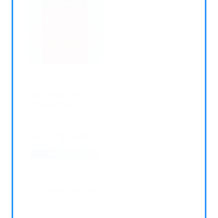
Đắc Nhân Tâm
AI Chứ Không
(Tái Bản 2023)
Phải Thế Nào?
85.000 đ
244.000
86.000 đ
268.000
đ
đ
Còn lại 5
Còn lại 5
Còn hàng
Còn hàng
Thêm vào giỏ hàng
Thêm vào giỏ hàng