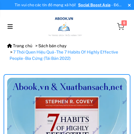
Tin vui cho các tín đồ mạng xã hội!
Social Boost Asia
- Đối
tác mới, cung cấp dịch vụ tăng tương tác, tăng follow uy tín!
0
Trang chủ
Sách bán chạy
7 Thói Quen Hiệu Quả - The 7 Habits Of Highly Effective
People - Bìa Cứng (Tái Bản 2022)