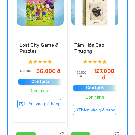
Lost City Game &
Tâm Hồn Cao
Puzzles
Thượng
56.000 đ
127.000
57.000 đ
150.000
đ
đ
Còn lại 5
Còn lại 5
Còn hàng
Còn hàng
Thêm vào giỏ hàng
Thêm vào giỏ hàng