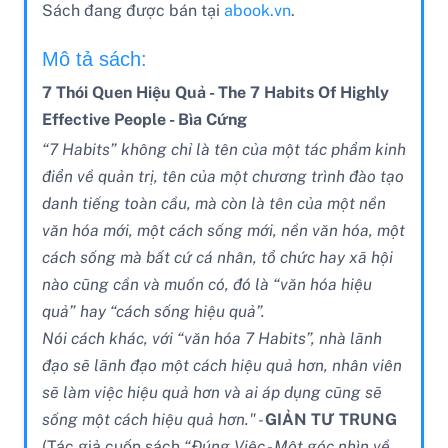
Sách đang được bán tại
abook.vn
.
Mô tả sách:
7 Thói Quen Hiệu Quả - The 7 Habits Of Highly
Effective People - Bìa Cứng
“7 Habits” không chỉ là tên của một tác phẩm kinh
điển về quản trị, tên của một chương trình đào tạo
danh tiếng toàn cầu, mà còn là tên của một nền
văn hóa mới, một cách sống mới, nền văn hóa, một
cách sống mà bất cứ cá nhân, tổ chức hay xã hội
nào cũng cần và muốn có, đó là “văn hóa hiệu
quả” hay “cách sống hiệu quả”.
Nói cách khác, với “văn hóa 7 Habits”, nhà lãnh
đạo sẽ lãnh đạo một cách hiệu quả hơn, nhân viên
sẽ làm việc hiệu quả hơn và ai áp dụng cũng sẽ
sống một cách hiệu quả hơn." -
GIẢN TƯ TRUNG
(Tác giả cuốn sách
“Đúng Việc - Một góc nhìn về