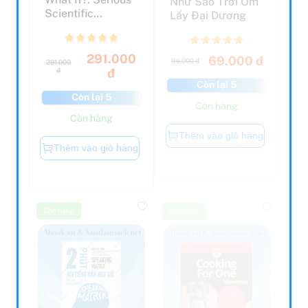
Scientific
Lấy Đại Dương
Answers To
Absurd Hyp...
291.000
69.000 đ
86.000 đ
291.000
đ
đ
Còn lại 5
Còn lại 5
Còn hàng
Còn hàng
Thêm vào giỏ hàng
Thêm vào giỏ hàng
Còn hàng
Còn hàng