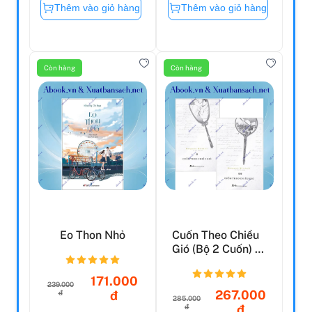
Thêm vào giỏ hàng
Thêm vào giỏ hàng
Còn hàng
Còn hàng
Eo Thon Nhỏ
Cuốn Theo Chiều
Gió (Bộ 2 Cuốn) -
Tái Bản 2019
171.000
239.000
267.000
đ
đ
285.000
đ
đ