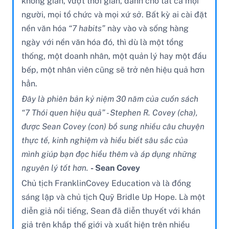
không gian, vượt thời gian, dành cho tất cả mọi
người, mọi tổ chức và mọi xứ sở. Bất kỳ ai cài đặt
nền văn hóa
“7 habits”
này vào và sống hàng
ngày với nền văn hóa đó, thì dù là một tổng
thống, một doanh nhân, một quản lý hay một đầu
bếp, một nhân viên cũng sẽ trở nên hiệu quả hơn
hẳn.
Đây là phiên bản kỷ niệm 30 năm của cuốn sách
“7 Thói quen hiệu quả” - Stephen R. Covey (cha),
được Sean Covey (con) bổ sung nhiều câu chuyện
thực tế, kinh nghiệm và hiểu biết sâu sắc của
mình giúp bạn đọc hiểu thêm và áp dụng những
nguyên lý tốt hơn.
- Sean Covey
Chủ tịch FranklinCovey Education và là đồng
sáng lập và chủ tịch Quỹ Bridle Up Hope. Là một
diễn giả nổi tiếng, Sean đã diễn thuyết với khán
giả trên khắp thế giới và xuất hiện trên nhiều