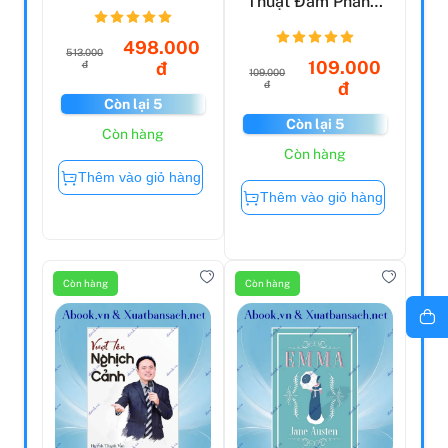
Thuật Đàm Phán
(Tái Bản 2020)
498.000
513.000
109.000
đ
đ
109.000
đ
đ
Còn lại 5
Còn lại 5
Còn hàng
Còn hàng
Thêm vào giỏ hàng
Thêm vào giỏ hàng
Còn hàng
Còn hàng