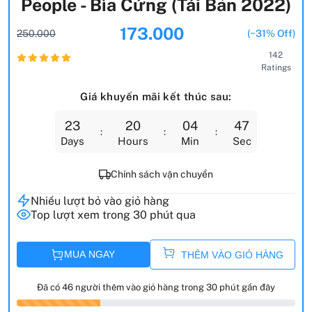
People - Bìa Cứng (Tái Bản 2022)
173.000
250.000
(~31% Off)
142
Ratings
Giá khuyến mãi kết thúc sau:
23
20
04
45
Days
Hours
Min
Sec
Chính sách vận chuyển
Nhiều lượt bỏ vào giỏ hàng
Top lượt xem trong 30 phút qua
MUA NGAY
THÊM VÀO GIỎ HÀNG
Đã có 46 người thêm vào giỏ hàng trong 30 phút gần đây