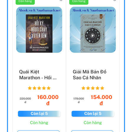
Còn hàng
Còn hàng
Quái Kiệt
Giải Mã Bản Đồ
Marathon - Hồi Ký
Sao Cá Nhân
Người Chạy
Xuyên Đêm
160.000
154.000
220.000
179.000
đ
đ
đ
đ
Còn lại 5
Còn lại 5
Còn hàng
Còn hàng