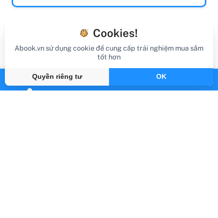
Blog
Cookies!
Abook.vn sử dụng cookie để cung cấp trải nghiệm mua sắm
tốt hơn
Quyền riêng tư
OK
review sách
Review Sách 7 Thói Quen Hiệu Quả - The
7 Habits Of Highly Effective People - Bìa
Cứng (Tái Bản 2022)