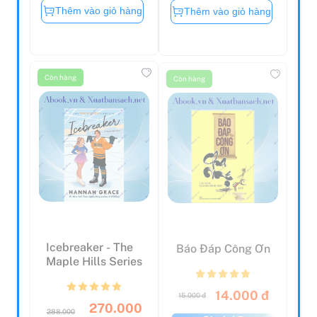
Thêm vào giỏ hàng
Thêm vào giỏ hàng
Còn hàng
Còn hàng
Icebreaker - The
Báo Đáp Công Ơn
Maple Hills Series
14.000 đ
15.000 đ
270.000
288.000
Còn lại 5
đ
đ