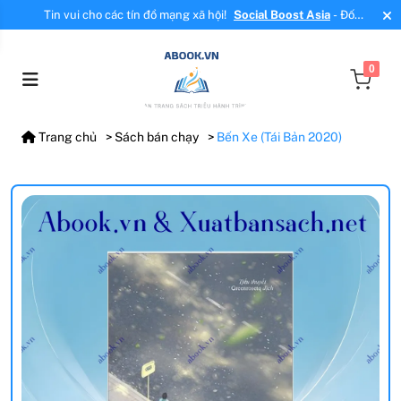
Tin vui cho các tín đồ mạng xã hội!
Social Boost Asia
- Đối
tác mới, cung cấp dịch vụ tăng tương tác, tăng follow uy tín!
0
Trang chủ
Sách bán chạy
Bến Xe (Tái Bản 2020)