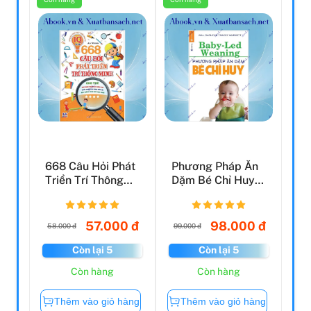
668 Câu Hỏi Phát
Phương Pháp Ăn
Triển Trí Thông
Dặm Bé Chỉ Huy
Minh Cho Trẻ -
(Baby Led-
Tậ...
Weaning) (...
57.000 đ
98.000 đ
58.000 đ
99.000 đ
Còn lại 5
Còn lại 5
Còn hàng
Còn hàng
Thêm vào giỏ hàng
Thêm vào giỏ hàng