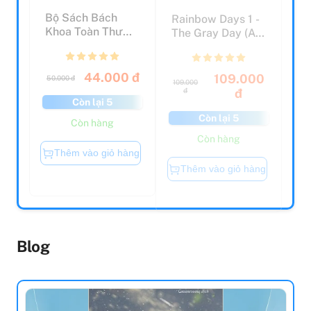
Bộ Sách Bách
Rainbow Days 1 -
Khoa Toàn Thư
The Gray Day (An
Cho Bé - Động
Acorn Book)
Vật (Bộ 5...
44.000 đ
109.000
50.000 đ
109.000
đ
đ
Còn lại 5
Còn lại 5
Còn hàng
Còn hàng
Thêm vào giỏ hàng
Thêm vào giỏ hàng
Blog