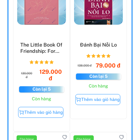
The Little Book Of
Đánh Bại Nỗi Lo
Friendship: For
When Life Gets ...
79.000 đ
138.000 đ
129.000
130.000
Còn lại 5
đ
đ
Còn hàng
Còn lại 5
Còn hàng
Thêm vào giỏ hàng
Thêm vào giỏ hàng
Còn hàng
Còn hàng