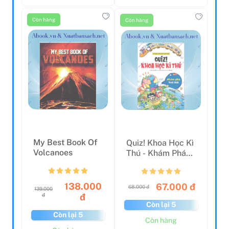
Còn hàng
Còn hàng
My Best Book Of
Quiz! Khoa Học Kì
Volcanoes
Thú - Khám Phá
Trái Đất
138.000
67.000 đ
68.000 đ
139.000
đ
đ
Còn lại 5
Còn lại 5
Còn hàng
Còn hàng