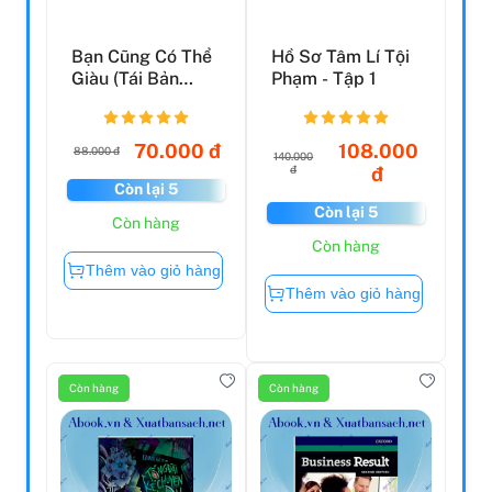
Bạn Cũng Có Thể
Hồ Sơ Tâm Lí Tội
Giàu (Tái Bản
Phạm - Tập 1
2023)
70.000 đ
108.000
88.000 đ
140.000
đ
đ
Còn lại 5
Còn lại 5
Còn hàng
Còn hàng
Thêm vào giỏ hàng
Thêm vào giỏ hàng
Còn hàng
Còn hàng