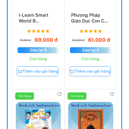
I-Learn Smart
Phương Pháp
World 8
Giáo Dục Con Của
Workbook (2023)
Người Do Thái -
Giúp ...
69.000 đ
61.000 đ
70.000 đ
85.000 đ
Còn lại 5
Còn lại 5
Còn hàng
Còn hàng
Thêm vào giỏ hàng
Thêm vào giỏ hàng
Còn hàng
Còn hàng