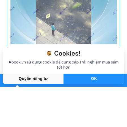
Cookies!
review sách
Abook.vn sử dụng cookie để cung cấp trải nghiệm mua sắm
Review Sách Bến Xe (Tái Bản 2020)
tốt hơn
Gần đây
By Abook.vn
Quyền riêng tư
OK