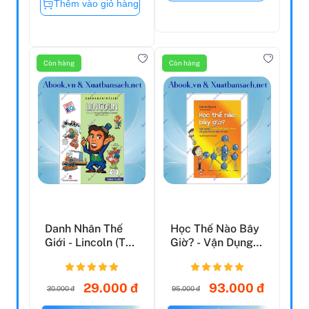
Thêm vào giỏ hàng
Còn hàng
Còn hàng
Danh Nhân Thế
Học Thế Nào Bây
Giới - Lincoln (Tái
Giờ? - Vận Dụng 8
Bản 2022)
Loại Hình Thông
...
29.000 đ
93.000 đ
30.000 đ
95.000 đ