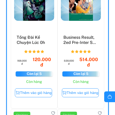
Tổng Đài Kể
Business Result,
Chuyện Lúc 0h
2ed Pre-Inter SB
With Online
Prac...
120.000
514.000
168.000
530.000
đ
đ
đ
đ
Còn lại 5
Còn lại 5
Còn hàng
Còn hàng
Thêm vào giỏ hàng
Thêm vào giỏ hàng
Còn hàng
Còn hàng