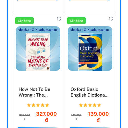
Còn hàng
Còn hàng
How Not To Be
Oxford Basic
Wrong : The
English Dictionary
Hidden Maths Of
5th Edition
Everyday...
327.000
139.000
333.000
140.000
đ
đ
đ
đ