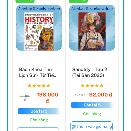
Bách Khoa Thư
Sanctify - Tập 2
Lịch Sử - Từ Tiền
(Tái Bản 2023)
Sử Đến Thời Hiện
Đ...
198.000
92.000 đ
109.000 đ
215.000
đ
đ
Còn lại 5
Còn lại 5
Còn hàng
Còn hàng
Thêm vào giỏ hàng