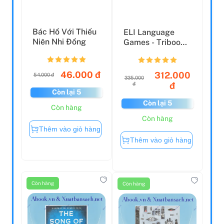
Bác Hồ Với Thiếu
ELI Language
Niên Nhi Đồng
Games - Triboo
ELT
46.000 đ
312.000
54.000 đ
335.000
đ
đ
Còn lại 5
Còn lại 5
Còn hàng
Còn hàng
Thêm vào giỏ hàng
Thêm vào giỏ hàng
Còn hàng
Còn hàng