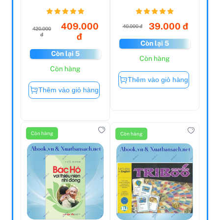
Caveman's
Truyện Kiều (Tái
Cookbook
Bản 20...
409.000
39.000 đ
40.000 đ
420.000
đ
đ
Còn lại 5
Còn lại 5
Còn hàng
Còn hàng
Thêm vào giỏ hàng
Thêm vào giỏ hàng
Còn hàng
Còn hàng