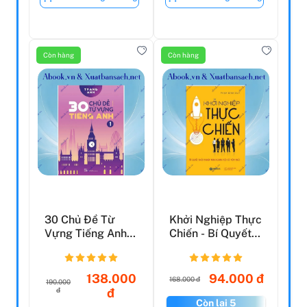
Còn hàng
Còn hàng
30 Chủ Đề Từ
Khởi Nghiệp Thực
Vựng Tiếng Anh
Chiến - Bí Quyết
(Tập 1)
Khởi Nghiệp
Kinh...
138.000
94.000 đ
168.000 đ
190.000
đ
đ
Còn lại 5