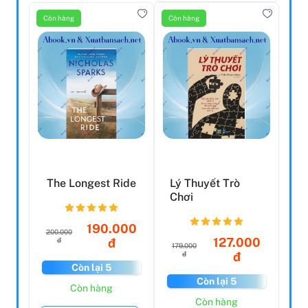
Còn hàng
Còn hàng
The Longest Ride
Lý Thuyết Trò
Chơi
190.000
200.000
127.000
đ
đ
179.000
đ
đ
Còn lại 5
Còn lại 5
Còn hàng
Còn hàng