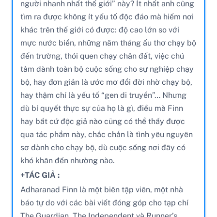
người nhanh nhất thế giới” này? Ít nhất anh cũng
tìm ra được không ít yếu tố độc đáo mà hiếm nơi
khác trên thế giới có được: độ cao lớn so với
mực nước biển, những năm tháng ấu thơ chạy bộ
đến trường, thói quen chạy chân đất, việc chú
tâm dành toàn bộ cuộc sống cho sự nghiệp chạy
bộ, hay đơn giản là ước mơ đổi đời nhờ chạy bộ,
hay thậm chí là yếu tố “gen di truyền”… Nhưng
dù bí quyết thực sự của họ là gì, điều mà Finn
hay bất cứ độc giả nào cũng có thể thấy được
qua tác phẩm này, chắc chắn là tình yêu nguyên
sơ dành cho chạy bộ, dù cuộc sống nơi đây có
khó khăn đến nhường nào.
+TÁC GIẢ :
Adharanad Finn là một biên tập viên, một nhà
báo tự do với các bài viết đóng góp cho tạp chí
The Guardian, The Independent và Runner’s