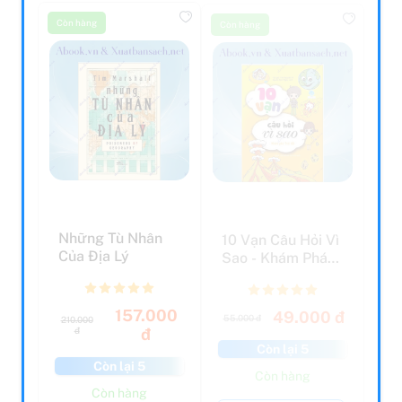
Còn hàng
Còn hàng
Những Tù Nhân
10 Vạn Câu Hỏi Vì
Của Địa Lý
Sao - Khám Phá
Trái Đất (Tái
Bản...
157.000
49.000 đ
55.000 đ
210.000
đ
đ
Còn lại 5
Còn lại 5
Còn hàng
Còn hàng
Thêm vào giỏ hàng