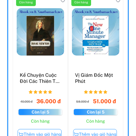
Còn hàng
Còn hàng
Kể Chuyện Cuộc
Vị Giám Đốc Một
Đời Các Thiên Tài:
Phút
Isaac Newton -
N...
36.000 đ
51.000 đ
40.000 đ
58.000 đ
Còn lại 5
Còn lại 5
Còn hàng
Còn hàng
Thêm vào giỏ hàng
Thêm vào giỏ hàng