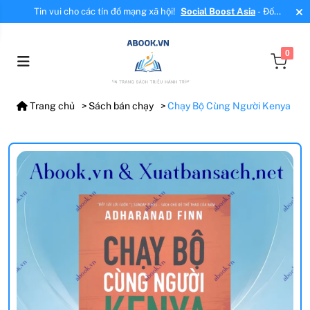
Tin vui cho các tín đồ mạng xã hội!
Social Boost Asia
- Đối
tác mới, cung cấp dịch vụ tăng tương tác, tăng follow uy tín!
0
Trang chủ
Sách bán chạy
Chạy Bộ Cùng Người Kenya