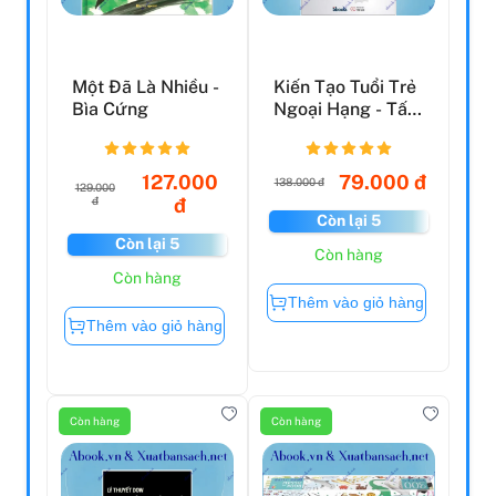
Một Đã Là Nhiều -
Kiến Tạo Tuổi Trẻ
Bìa Cứng
Ngoại Hạng - Tấm
Bảng Đồ Giúp
Bạ...
127.000
79.000 đ
138.000 đ
129.000
đ
đ
Còn lại 5
Còn lại 5
Còn hàng
Còn hàng
Thêm vào giỏ hàng
Thêm vào giỏ hàng
Còn hàng
Còn hàng