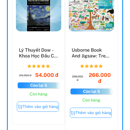
Lý Thuyết Dow -
Usborne Book
Khoa Học Đầu Cơ
And Jigsaw: Tree
Chứng Khoán: Bí
Of Life
Qu...
54.000 đ
266.000
55.000 đ
269.000
đ
đ
Còn lại 5
Còn lại 5
Còn hàng
Còn hàng
Thêm vào giỏ hàng
Thêm vào giỏ hàng