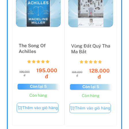
The Song Of
Vùng Đất Quỷ Tha
Achilles
Ma Bắt
195.000
128.000
196.000
168.000
đ
đ
đ
đ
Còn lại 5
Còn lại 5
Còn hàng
Còn hàng
Thêm vào giỏ hàng
Thêm vào giỏ hàng