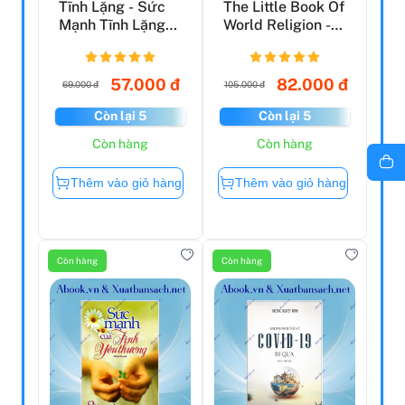
Tĩnh Lặng - Sức
The Little Book Of
Mạnh Tĩnh Lặng
World Religion -
Trong Thế Giới
Những Tôn Giáo...
Huyề...
57.000 đ
82.000 đ
69.000 đ
105.000 đ
Còn lại 5
Còn lại 5
Còn hàng
Còn hàng
Thêm vào giỏ hàng
Thêm vào giỏ hàng
Còn hàng
Còn hàng