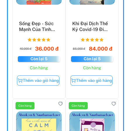
Sống Đẹp - Sức
Khi Đại Dịch Thế
Mạnh Của Tình
Kỷ Covid-19 Đi
Yêu Thương (Tái
Qua
Bản 2...
36.000 đ
84.000 đ
40.000 đ
85.000 đ
Còn lại 5
Còn lại 5
Còn hàng
Còn hàng
Thêm vào giỏ hàng
Thêm vào giỏ hàng
Còn hàng
Còn hàng