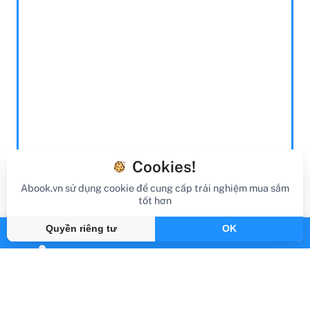
The Soul 13 -
Sống Với Ước Mơ
- S...
292.000
296.000
64.000 đ
đ
đ
76.000 đ
Còn lại 5
Còn lại 5
Còn hàng
Còn hàng
Thêm vào giỏ hàng
Thêm vào giỏ hàng
Cookies!
Abook.vn sử dụng cookie để cung cấp trải nghiệm mua sắm
tốt hơn
Blog
Quyền riêng tư
OK