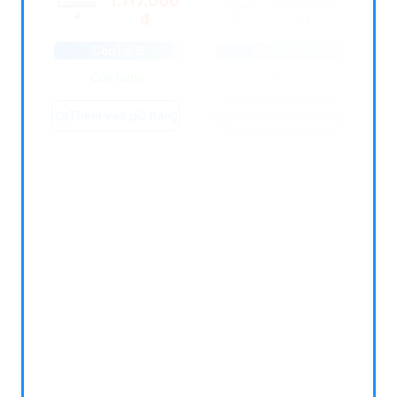
đ
đ
Còn lại 5
Còn lại 5
Còn hàng
Còn hàng
Thêm vào giỏ hàng
Thêm vào giỏ hàng
Còn hàng
Còn hàng
Fahrenheit 451
Chicken Soup For