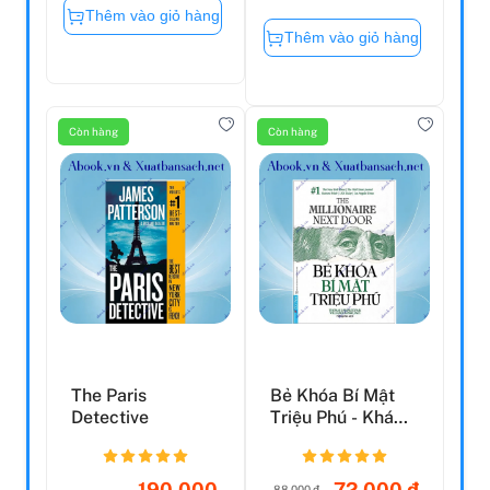
Thêm vào giỏ hàng
Thêm vào giỏ hàng
Còn hàng
Còn hàng
The Paris
Bẻ Khóa Bí Mật
Detective
Triệu Phú - Khám
Phá Tư Duy Làm
Già...
190.000
72.000 đ
88.000 đ