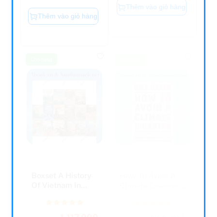
Thêm vào giỏ hàng
Còn hàng
Còn hàng
Boxset A History
How To Avoid A
Of Vietnam In
Climate Disaster:
Pictures (In
The Solutions We
Colour...
...
1.117.000
402.000
1.230.000
412.000
đ
đ