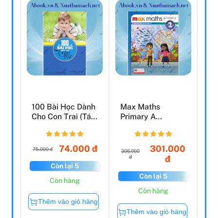
100 Bài Học Dành
Max Maths
Cho Con Trai (Tái
Primary A
Bản 2017)
Singapore
Approach Grade
2 Stu...
74.000 đ
301.000
75.000 đ
306.000
đ
đ
Còn lại 5
Còn lại 5
Còn hàng
Còn hàng
Thêm vào giỏ hàng
Thêm vào giỏ hàng