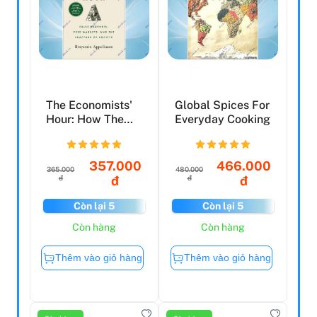
The Economists'
Global Spices For
Hour: How The
Everyday Cooking
False Prophets Of
Fr...
357.000
466.000
365.000
480.000
đ
đ
đ
đ
Còn lại 5
Còn lại 5
Còn hàng
Còn hàng
Thêm vào giỏ hàng
Thêm vào giỏ hàng