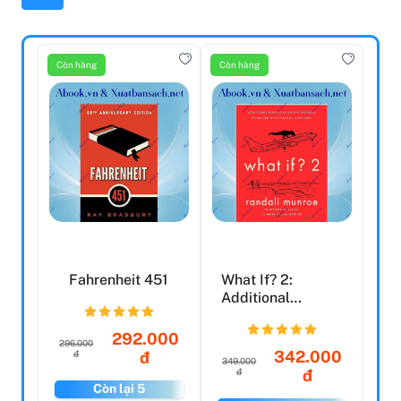
Còn hàng
Còn hàng
Fahrenheit 451
What If? 2:
Additional
Serious Scientific
Answers ...
292.000
296.000
342.000
đ
đ
349.000
đ
đ
Còn lại 5