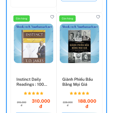
Còn hàng
Còn hàng
Instinct Daily
Giành Phiếu Bầu
Readings : 100
Bằng Mọi Giá
Insights That Will
U...
310.000
188.000
315.000
228.000
đ
đ
đ
đ