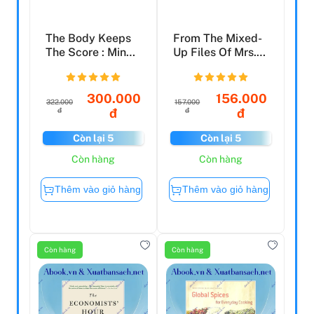
The Body Keeps
From The Mixed-
The Score : Mind,
Up Files Of Mrs.
Brain And Body
Basil E.
In...
Frankweil...
300.000
156.000
322.000
157.000
đ
đ
đ
đ
Còn lại 5
Còn lại 5
Còn hàng
Còn hàng
Thêm vào giỏ hàng
Thêm vào giỏ hàng
Còn hàng
Còn hàng