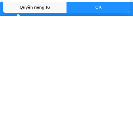
Gần đây
By Abook.vn
Quyền riêng tư
OK
Abook.vn - Vạn trang sách, triệu hành trình
support@abook.vn
Abook.vn - Giới thiệu
Hỗ trợ đơn hàng
Các loại sách
Liên hệ