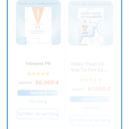
Inbound PR
Chiến Thuật Cờ
Vua Từ Con Số 0 -
Tập 3
86.000 đ
108.000 đ
87.000 đ
88.000 đ
Còn lại 5
Còn lại 5
Còn hàng
Còn hàng
Thêm vào giỏ hàng
Thêm vào giỏ hàng