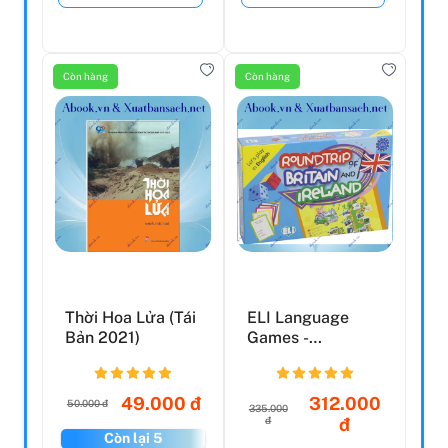
Còn hàng
Còn hàng
Thời Hoa Lửa (Tái
ELI Language
Bản 2021)
Games -
Roundtrip Of
Britain And Irel...
49.000 đ
312.000
50.000 đ
335.000
đ
đ
Còn lại 5