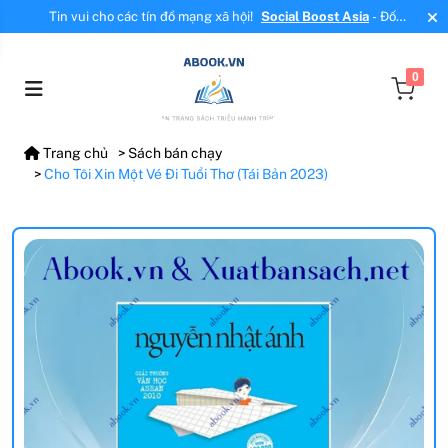
Tin vui cho các tín đồ mạng xã hội!
Social Boost Asia
- Đối
tác mới, cung cấp dịch vụ tăng tương tác, tăng follow uy tín!
0
Trang chủ
Sách bán chạy
Cho Tôi Xin Một Vé Đi Tuổi Thơ (Tái Bản 2023)