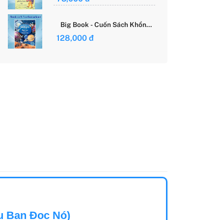
Giới Của Cô Gái Việt
Big Book - Cuốn Sách Khổng
Lồ Về Các Ngôi Sao Và Các
128,000 đ
Hành Tinh (Tái Bản)
u Bạn Đọc Nó)