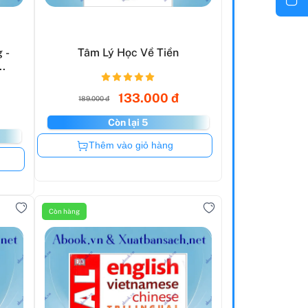
 -
Tâm Lý Học Về Tiền
.
133.000 đ
189.000 đ
Còn lại 5
Còn hàng
Thêm vào giỏ hàng
Còn hàng