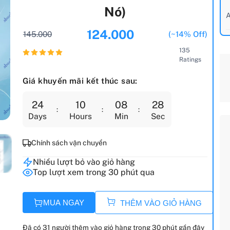
Nó)
A
124.000
145.000
(~14% Off)
135
Ratings
Giá khuyến mãi kết thúc sau:
24
10
08
27
Days
Hours
Min
Sec
Chính sách vận chuyển
Nhiều lượt bỏ vào giỏ hàng
Top lượt xem trong 30 phút qua
MUA NGAY
THÊM VÀO GIỎ HÀNG
Đã có 31 người thêm vào giỏ hàng trong 30 phút gần đây