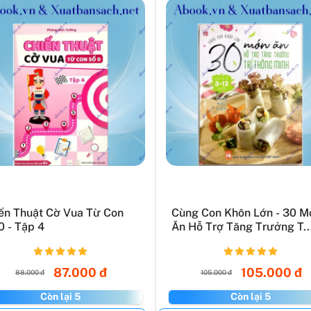
ến Thuật Cờ Vua Từ Con
Cùng Con Khôn Lớn - 30 M
0 - Tập 4
Ăn Hỗ Trợ Tăng Trưởng T..
87.000 đ
105.000 đ
88.000 đ
105.000 đ
Còn lại 5
Còn lại 5