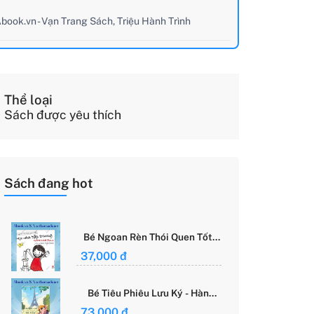
book.vn - Vạn Trang Sách, Triệu Hành Trình
Thể loại
Sách được yêu thích
Sách đang hot
Bé Ngoan Rèn Thói Quen Tốt -
Học Cách Tập Trung - Grace
37,000 đ
Said Focus
Bé Tiêu Phiêu Lưu Ký - Hành
Trình Một Mình Chinh Phục Thế
73,000 đ