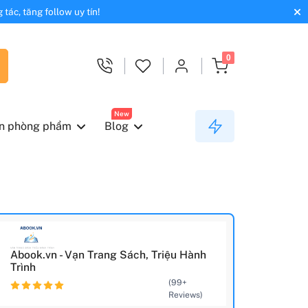
tác, tăng follow uy tín!
0
New
n phòng phẩm
Blog
Abook.vn - Vạn Trang Sách, Triệu Hành
Trình
(99+
Reviews)