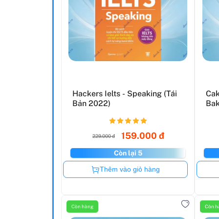
Hackers Ielts - Speaking (Tái
Cak
Bản 2022)
Bak
159.000 đ
229.000 đ
Còn lại 5
Còn hàng
Thêm vào giỏ hàng
Còn hàng
Còn h