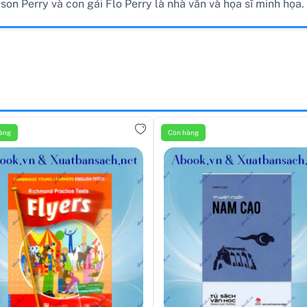
on Perry và con gái Flo Perry là nhà văn và họa sĩ minh họa.
àng
Còn hàng