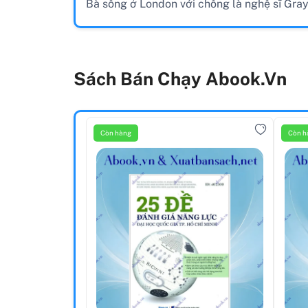
Bà sống ở London với chồng là nghệ sĩ Grays
Sách Bán Chạy Abook.vn
Còn hàng
Còn h