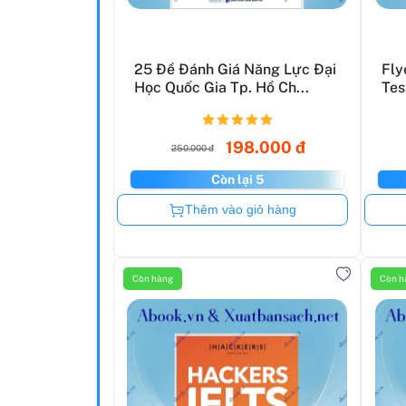
25 Đề Đánh Giá Năng Lực Đại
Fly
Học Quốc Gia Tp. Hồ Ch...
Tes
198.000 đ
250.000 đ
Còn lại 5
Còn hàng
Thêm vào giỏ hàng
Còn hàng
Còn h