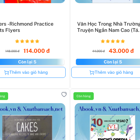
ers -Richmond Practice
Văn Học Trong Nhà Trường
ts Flyers
Truyện Ngắn Nam Cao (Tá..
114.000 đ
43.000 đ
148.000 đ
44.000 đ
Còn lại 5
Còn lại 5
Còn hàng
Còn hàng
Thêm vào giỏ hàng
Thêm vào giỏ hàng
àng
Còn hàng