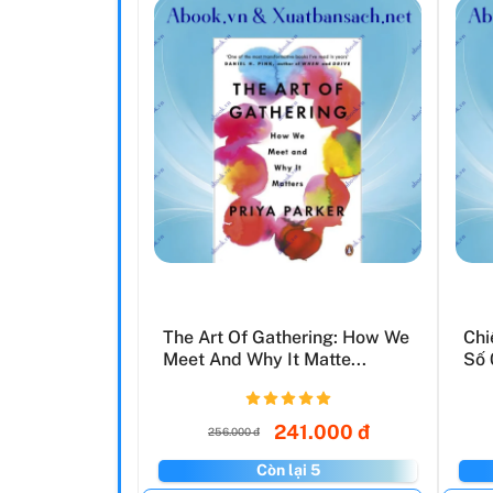
The Art Of Gathering: How We
Chi
Meet And Why It Matte...
Số 
241.000 đ
256.000 đ
Còn lại 5