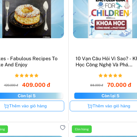
es - Fabulous Recipes To
10 Vạn Câu Hỏi Vì Sao? - K
e And Enjoy
Học Công Nghệ Và Phá...
409.000 đ
70.000 đ
420.000 đ
88.000 đ
Còn lại 5
Còn lại 5
Còn hàng
Còn hàng
Thêm vào giỏ hàng
Thêm vào giỏ hàng
àng
Còn hàng