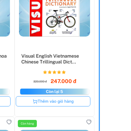
hoa
Visual English Vietnamese
Chinese Trillingual Dict...
247.000 đ
320.000 đ
Còn lại 5
Còn hàng
Thêm vào giỏ hàng
Còn hàng