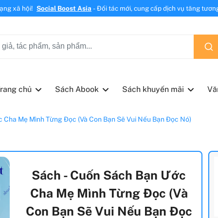
mạng xã hội!
Social Boost Asia
- Đối tác mới, cung cấp dịch vụ tăng tương 
rang chủ
Sách Abook
Sách khuyến mãi
Vă
 Cha Mẹ Mình Từng Đọc (Và Con Bạn Sẽ Vui Nếu Bạn Đọc Nó)
Sách - Cuốn Sách Bạn Ước
Cha Mẹ Mình Từng Đọc (Và
Con Bạn Sẽ Vui Nếu Bạn Đọc