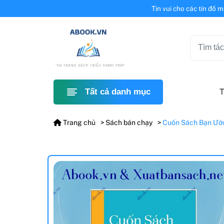
Tin vui cho các tín đồ 
T
Tất cả danh mục
Trang chủ
Sách bán chạy
Cuốn Sách Bạn Ước