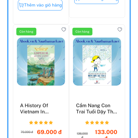
Thêm vào giỏ hàng
Còn hàng
Còn hàng
A History Of
Cẩm Nang Con
Vietnam In
Trai Tuổi Dậy Thì -
Pictures (In
Quyển 2 - Những
Colour) - Emp...
K...
69.000 đ
133.000
70.000 đ
136.000
đ