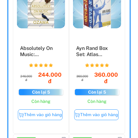
Absolutely On
Ayn Rand Box
Music:
Set: Atlas
Conversations
Shrugged And
With Seiji Ozaw...
The Fountainh...
244.000
360.000
246.000
360.000
đ
đ
đ
đ
Còn lại 5
Còn lại 5
Còn hàng
Còn hàng
Thêm vào giỏ hàng
Thêm vào giỏ hàng