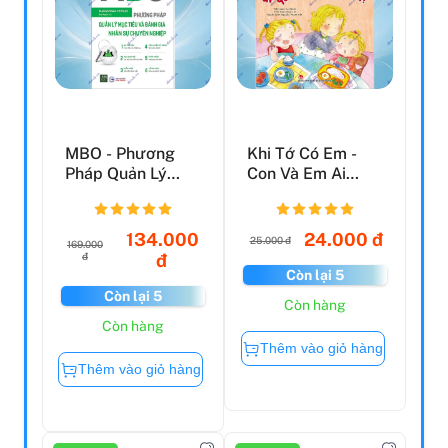
MBO - Phương
Khi Tớ Có Em -
Pháp Quản Lý
Con Và Em Ai
Mục Tiêu Và Đánh
Quan Trọng Hơn?
Giá Nhâ...
134.000
24.000 đ
25.000 đ
169.000
đ
đ
Còn lại 5
Còn lại 5
Còn hàng
Còn hàng
Thêm vào giỏ hàng
Thêm vào giỏ hàng