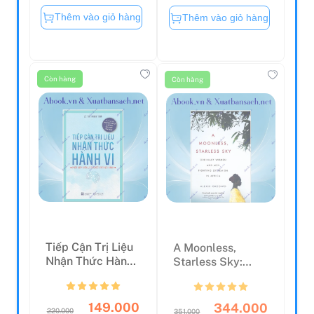
Thêm vào giỏ hàng
Thêm vào giỏ hàng
Còn hàng
Còn hàng
Tiếp Cận Trị Liệu
A Moonless,
Nhận Thức Hành
Starless Sky:
Vi
Ordinary Women
And Men F...
149.000
344.000
220.000
351.000