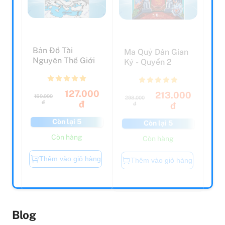
Bản Đồ Tài
Ma Quỷ Dân Gian
Nguyên Thế Giới
Ký - Quyển 2
127.000
213.000
150.000
298.000
đ
đ
đ
đ
Còn lại 5
Còn lại 5
Còn hàng
Còn hàng
Thêm vào giỏ hàng
Thêm vào giỏ hàng
Blog