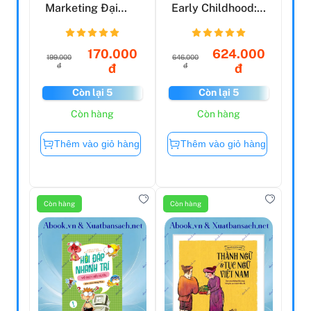
Marketing Đại
Early Childhood:
Học
What's The
Proble...
170.000
624.000
199.000
646.000
đ
đ
đ
đ
Còn lại 5
Còn lại 5
Còn hàng
Còn hàng
Thêm vào giỏ hàng
Thêm vào giỏ hàng
Còn hàng
Còn hàng