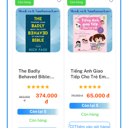
Còn hàng
Còn hàng
The Badly
Tiếng Anh Giao
Behaved Bible:
Tiếp Cho Trẻ Em -
Thinking Again
Daily Routines - ...
About The ...
374.000
65.000 đ
78.000 đ
383.000
đ
đ
Còn lại 5
Còn lại 5
Còn hàng
Còn hàng
Thêm vào giỏ hàng