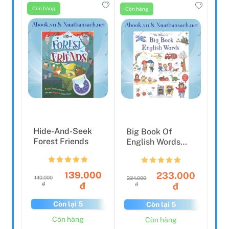
Còn hàng
Còn hàng
Hide-And-Seek
Big Book Of
Forest Friends
English Words
(Big Word Books)
Board B...
139.000
233.000
140.000
234.000
đ
đ
đ
đ
Còn lại 5
Còn lại 5
Còn hàng
Còn hàng