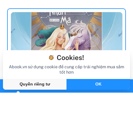
Cookies!
Abook.vn sử dụng cookie để cung cấp trải nghiệm mua sắm
tốt hơn
review sách
Quyền riêng tư
OK
Review Sách Định Hướng Sự Nghiệp
Theo Chiêm Tinh Học - Cung Mọc Nhân
Mã
Gần đây
By Abook.vn