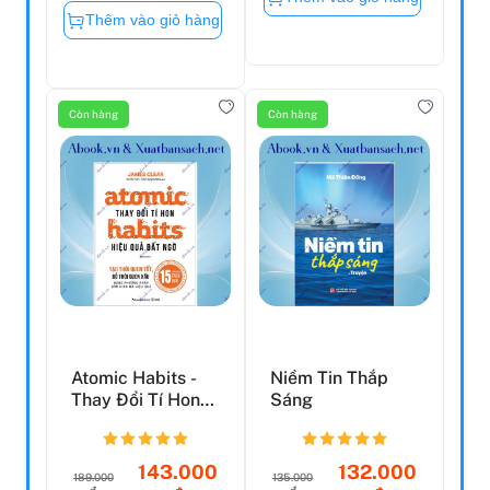
Thêm vào giỏ hàng
Còn hàng
Còn hàng
Atomic Habits -
Niềm Tin Thắp
Thay Đổi Tí Hon
Sáng
Hiệu Quả Bất Ngờ
(...
143.000
132.000
189.000
135.000
đ
đ