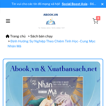
Tin vui cho các tín đồ mạng xã hội!
Social Boost Asia
- Đối
tác mới, cung cấp dịch vụ tăng tương tác, tăng follow uy tín!
0
Trang chủ
Sách bán chạy
Định Hướng Sự Nghiệp Theo Chiêm Tinh Học - Cung Mọc
Nhân Mã