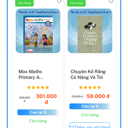
Còn hàng
Còn hàng
Max Maths
Chuyện Kể Rằng
Primary A
Có Nàng Và Tôi
Singapore
Approach Grade
2 Stu...
301.000
59.000 đ
72.000 đ
306.000
đ
đ
Còn lại 5
Còn lại 5
Còn hàng
Còn hàng
Thêm vào giỏ hàng