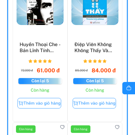
Huyền Thoại Che -
Điệp Viên Không
Bản Lĩnh Tính
Không Thấy Và
Cách Tình Yêu Và
Nhà Thơ Thần
S...
Giáng
61.000 đ
84.000 đ
72.000 đ
85.000 đ
Còn lại 5
Còn lại 5
Còn hàng
Còn hàng
Thêm vào giỏ hàng
Thêm vào giỏ hàng
Còn hàng
Còn hàng