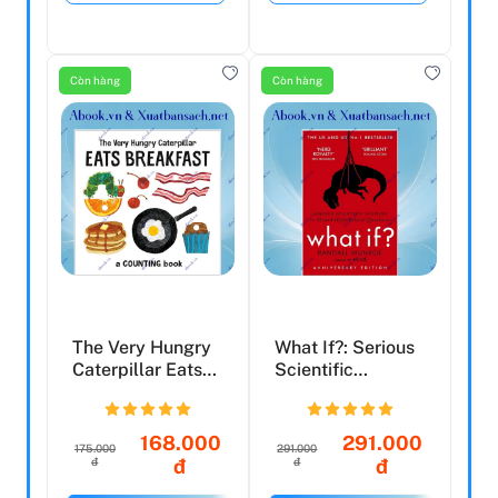
Còn hàng
Còn hàng
The Very Hungry
What If?: Serious
Caterpillar Eats
Scientific
Breakfast: A
Answers To
Coun...
Absurd Hyp...
168.000
291.000
175.000
291.000
đ
đ
đ
đ