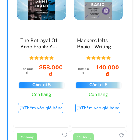
The Betrayal Of
Hackers Ielts
Anne Frank: A
Basic - Writing
Cold Case
Investigat...
258.000
140.000
275.000
199.000
đ
đ
đ
đ
Còn lại 5
Còn lại 5
Còn hàng
Còn hàng
Thêm vào giỏ hàng
Thêm vào giỏ hàng
Còn hàng
Còn hàng