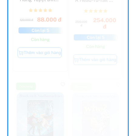
(Tái Bản 2022)
Guide To Your
Canine...
88.000 đ
254.000
120.000 đ
256.000
đ
đ
Còn lại 5
Còn lại 5
Còn hàng
Còn hàng
Thêm vào giỏ hàng
Thêm vào giỏ hàng
Còn hàng
Còn hàng