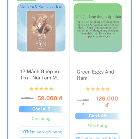
12 Mảnh Ghép Vũ
Green Eggs And
Trụ - Nội Tâm Ma
Ham
Kết
59.000 đ
126.000
66.000 đ
128.000
đ
đ
Còn lại 5
Còn lại 5
Còn hàng
Còn hàng
Thêm vào giỏ hàng
Thêm vào giỏ hàng