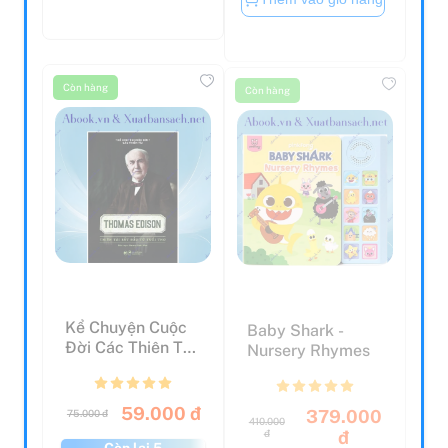
Còn hàng
Còn hàng
Kể Chuyện Cuộc
Baby Shark -
Đời Các Thiên Tài:
Nursery Rhymes
Thomas Edison -
...
59.000 đ
379.000
75.000 đ
410.000
đ
đ
Còn lại 5