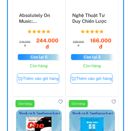
Absolutely On
Nghệ Thuật Tư
Music:
Duy Chiến Lược
Conversations
With Seiji Ozaw...
244.000
166.000
246.000
239.000
đ
đ
đ
đ
Còn lại 5
Còn lại 5
Còn hàng
Còn hàng
Thêm vào giỏ hàng
Thêm vào giỏ hàng
Còn hàng
Còn hàng