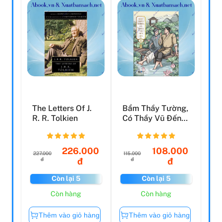
The Letters Of J.
Bẩm Thầy Tường,
R. R. Tolkien
Có Thầy Vũ Đến
Tìm! - Tập 3
226.000
108.000
227.000
115.000
đ
đ
đ
đ
Còn lại 5
Còn lại 5
Còn hàng
Còn hàng
Thêm vào giỏ hàng
Thêm vào giỏ hàng