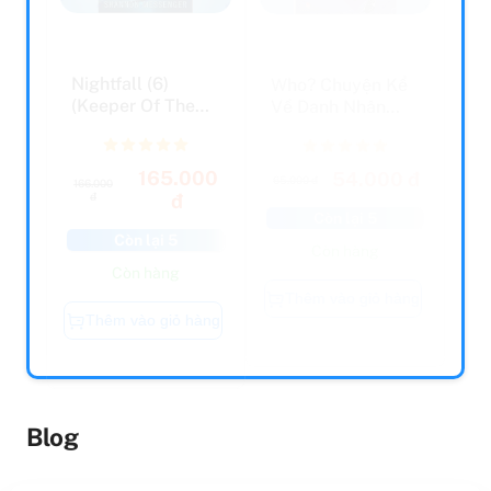
Nightfall (6)
Who? Chuyện Kể
(Keeper Of The
Về Danh Nhân
Lost Cities)
Thế Giới - Lionel
Mess...
165.000
54.000 đ
65.000 đ
166.000
đ
đ
Còn lại 5
Còn lại 5
Còn hàng
Còn hàng
Thêm vào giỏ hàng
Thêm vào giỏ hàng
Blog