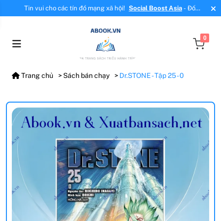
Tin vui cho các tín đồ mạng xã hội!
Social Boost Asia
- Đối
tác mới, cung cấp dịch vụ tăng tương tác, tăng follow uy tín!
0
Trang chủ
Sách bán chạy
Dr.STONE - Tập 25 - 0