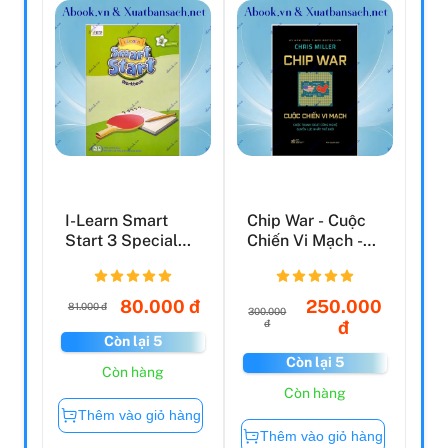
I-Learn Smart
Chip War - Cuộc
Start 3 Special
Chiến Vi Mạch -
Edition
Bìa Cứng
(Workbook)
80.000 đ
250.000
81.000 đ
300.000
đ
đ
Còn lại 5
Còn lại 5
Còn hàng
Còn hàng
Thêm vào giỏ hàng
Thêm vào giỏ hàng