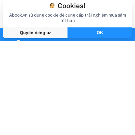
Cookies!
Abook.vn sử dụng cookie để cung cấp trải nghiệm mua sắm
tốt hơn
Quyền riêng tư
OK
review sách
Review Sách Dr.STONE - Tập 25 - 0
Gần đây
By Abook.vn