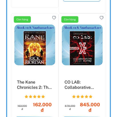
Còn hàng
Còn hàng
The Kane
CO LAB:
Chronicles 2: The
Collaborative
Throne Of Fire
Design Survey
162.000
845.000
163.000
878.000
đ
đ
đ
đ