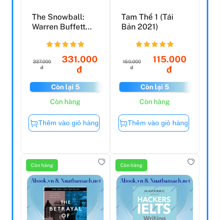
The Snowball:
Tam Thể 1 (Tái
Warren Buffett
Bản 2021)
And The Business
Of L...
331.000
115.000
337.000
150.000
đ
đ
đ
đ
Còn lại 5
Còn lại 5
Còn hàng
Còn hàng
Thêm vào giỏ hàng
Thêm vào giỏ hàng
Còn hàng
Còn hàng