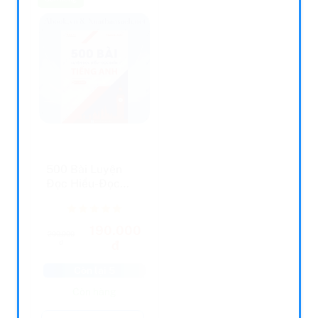
500 Bài Luyện
Nhà Giả Kim (Tái
Đọc Hiểu-Đọc
Bản 2020)
Điền Tiếng Anh
(Tái Bản...
190.000
66.000 đ
79.000 đ
200.000
đ
đ
Còn lại 5
Còn lại 5
Còn hàng
Còn hàng
Thêm vào giỏ hàng
Thêm vào giỏ hàng