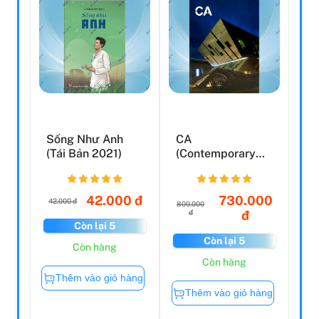
Sống Như Anh
CA
(Tái Bản 2021)
(Contemporary
Architecture) No.1
42.000 đ
730.000
42.000 đ
800.000
đ
đ
Còn lại 5
Còn lại 5
Còn hàng
Còn hàng
Thêm vào giỏ hàng
Thêm vào giỏ hàng