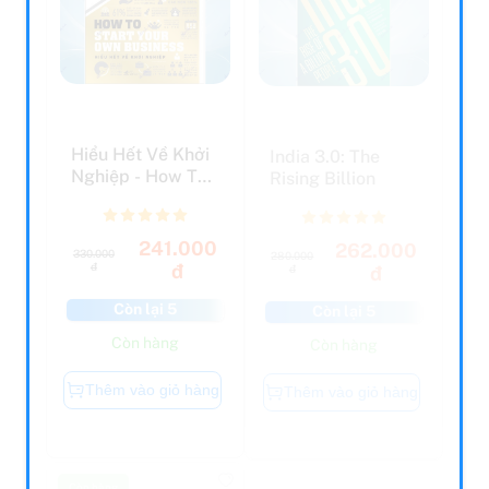
Hiểu Hết Về Khởi
India 3.0: The
Nghiệp - How To
Rising Billion
Start Your Own
Bu...
241.000
262.000
330.000
280.000
đ
đ
đ
đ
Còn lại 5
Còn lại 5
Còn hàng
Còn hàng
Thêm vào giỏ hàng
Thêm vào giỏ hàng
Còn hàng
Còn hàng