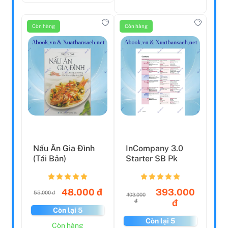
Còn hàng
Còn hàng
Nấu Ăn Gia Đình
InCompany 3.0
(Tái Bản)
Starter SB Pk
48.000 đ
393.000
55.000 đ
403.000
đ
đ
Còn lại 5
Còn lại 5
Còn hàng