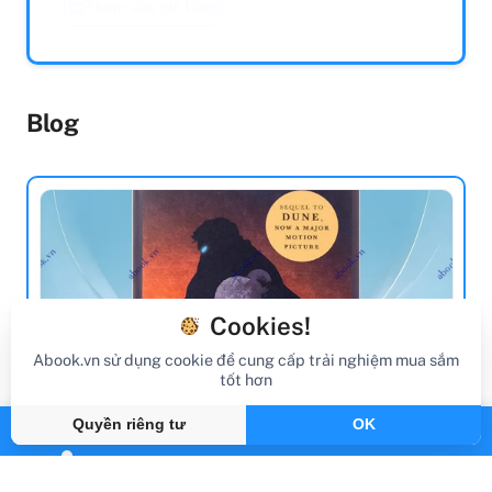
Blog
Cookies!
Abook.vn sử dụng cookie để cung cấp trải nghiệm mua sắm
tốt hơn
Quyền riêng tư
OK
review sách
Review Sách Dune 2: Dune Messiah