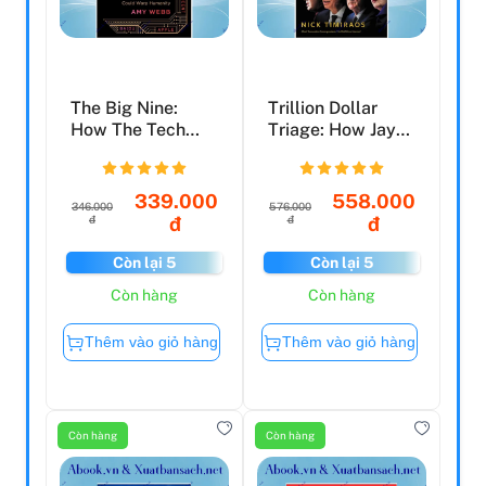
The Big Nine:
Trillion Dollar
How The Tech
Triage: How Jay
Titans And Their
Powell And The
Thinki...
Fed...
339.000
558.000
346.000
576.000
đ
đ
đ
đ
Còn lại 5
Còn lại 5
Còn hàng
Còn hàng
Thêm vào giỏ hàng
Thêm vào giỏ hàng
Còn hàng
Còn hàng