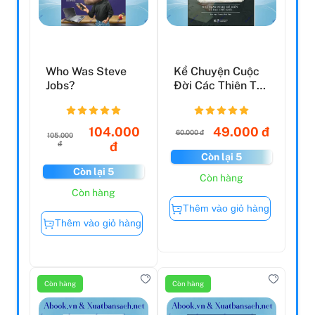
Who Was Steve
Kể Chuyện Cuộc
Jobs?
Đời Các Thiên Tài:
Beethoven - Nhà
...
104.000
49.000 đ
60.000 đ
105.000
đ
đ
Còn lại 5
Còn lại 5
Còn hàng
Còn hàng
Thêm vào giỏ hàng
Thêm vào giỏ hàng
Còn hàng
Còn hàng