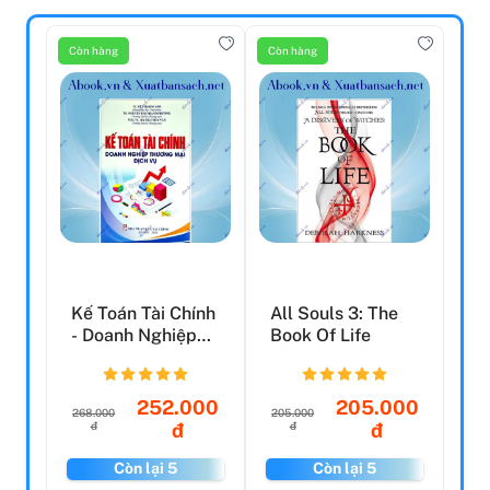
Còn hàng
Còn hàng
Kế Toán Tài Chính
All Souls 3: The
- Doanh Nghiệp
Book Of Life
Thương Mại Dịch
V...
252.000
205.000
268.000
205.000
đ
đ
đ
đ
Còn lại 5
Còn lại 5