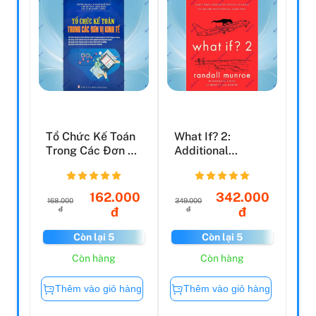
Tổ Chức Kế Toán
What If? 2:
Trong Các Đơn Vị
Additional
Kinh Tế
Serious Scientific
Answers ...
162.000
342.000
168.000
349.000
đ
đ
đ
đ
Còn lại 5
Còn lại 5
Còn hàng
Còn hàng
Thêm vào giỏ hàng
Thêm vào giỏ hàng