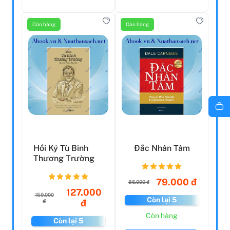
Còn hàng
Còn hàng
Hồi Ký Tù Binh
Đắc Nhân Tâm
Thương Trường
79.000 đ
86.000 đ
127.000
159.000
Còn lại 5
đ
đ
Còn hàng
Còn lại 5