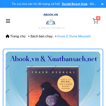
Tin vui cho các tín đồ mạng xã hội!
Social Boost Asia
- Đối
tác mới, cung cấp dịch vụ tăng tương tác, tăng follow uy tín!
0
Trang chủ
Sách bán chạy
Dune 2: Dune Messiah