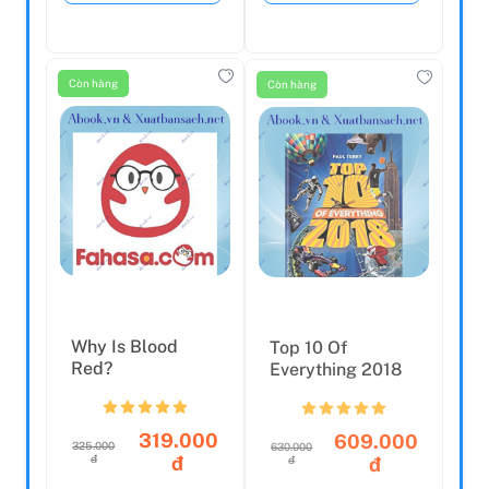
Còn hàng
Còn hàng
Why Is Blood
Top 10 Of
Red?
Everything 2018
319.000
609.000
325.000
630.000
đ
đ
đ
đ