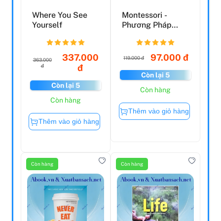
Where You See
Montessori -
Yourself
Phương Pháp
Giáo Dục Toàn
Diện Cho Tr...
337.000
97.000 đ
119.000 đ
363.000
đ
đ
Còn lại 5
Còn lại 5
Còn hàng
Còn hàng
Thêm vào giỏ hàng
Thêm vào giỏ hàng
Còn hàng
Còn hàng