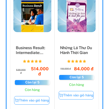
Business Result:
Những Lá Thư Du
Intermediate:
Hành Thời Gian
Student's Book
With...
514.000
84.000 đ
118.000 đ
530.000
đ
đ
Còn lại 5
Còn lại 5
Còn hàng
Còn hàng
Thêm vào giỏ hàng
Thêm vào giỏ hàng