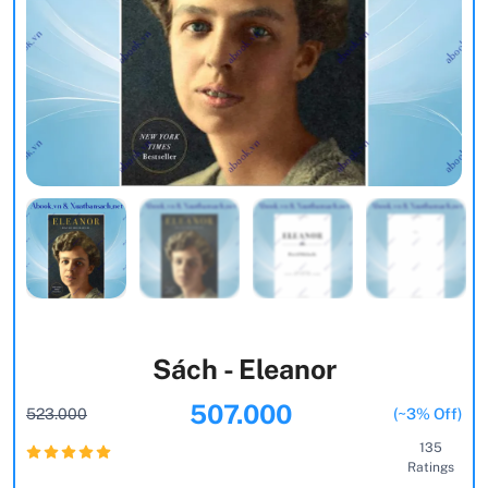
Sách - Eleanor
507.000
523.000
(~3% Off)
135
Ratings