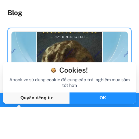
Blog
Cookies!
Abook.vn sử dụng cookie để cung cấp trải nghiệm mua sắm
tốt hơn
Quyền riêng tư
OK
review sách
Review Sách Eleanor
Gần đây
By Abook.vn