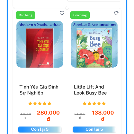
Còn hàng
Còn hàng
Tình Yêu Gia Đình
Little Lift And
Sự Nghiệp
Look Busy Bee
280.000
138.000
300.000
139.000
đ
đ
đ
đ
Còn lại 5
Còn lại 5