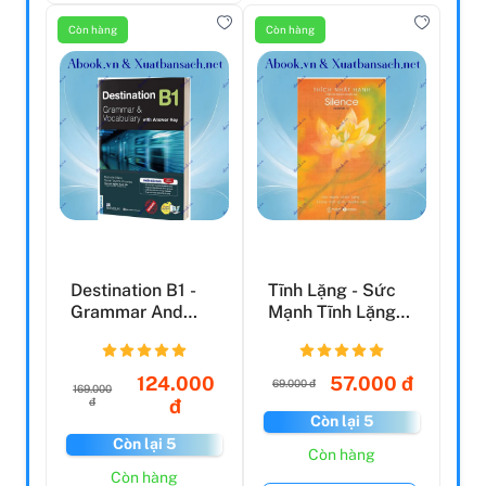
Còn hàng
Còn hàng
Destination B1 -
Tĩnh Lặng - Sức
Grammar And
Mạnh Tĩnh Lặng
Vocabulary With
Trong Thế Giới
Answe...
Huyề...
124.000
57.000 đ
69.000 đ
169.000
đ
đ
Còn lại 5
Còn lại 5
Còn hàng
Còn hàng