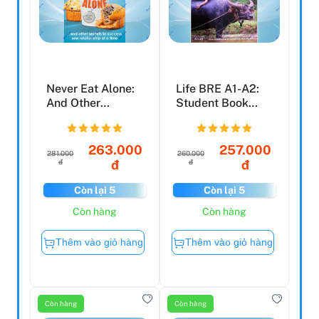
Never Eat Alone:
Life BRE A1-A2:
And Other
Student Book
Secrets To
With Web App
Success, One...
Code And...
263.000
257.000
281.000
260.000
đ
đ
đ
đ
Còn lại 5
Còn lại 5
Còn hàng
Còn hàng
Thêm vào giỏ hàng
Thêm vào giỏ hàng
Còn hàng
Còn hàng