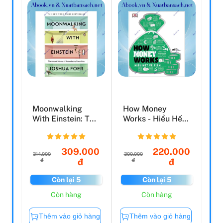
Moonwalking
How Money
With Einstein: The
Works - Hiểu Hết
Art And Science
Về Tiền
Of ...
309.000
220.000
314.000
300.000
đ
đ
đ
đ
Còn lại 5
Còn lại 5
Còn hàng
Còn hàng
Thêm vào giỏ hàng
Thêm vào giỏ hàng