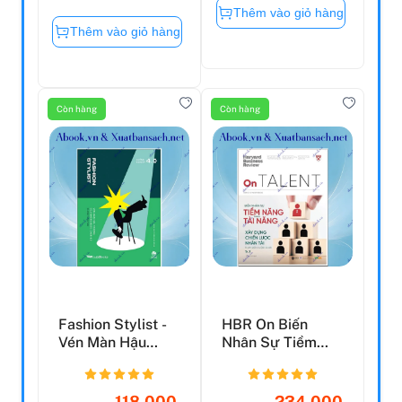
Thêm vào giỏ hàng
Thêm vào giỏ hàng
Còn hàng
Còn hàng
Fashion Stylist -
HBR On Biến
Vén Màn Hậu
Nhân Sự Tiềm
Trường Của
Năng Thành Tài
Những Bướ...
Năng
118.000
234.000