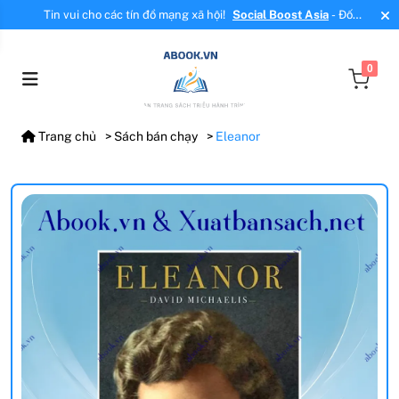
Tin vui cho các tín đồ mạng xã hội!
Social Boost Asia
- Đối
tác mới, cung cấp dịch vụ tăng tương tác, tăng follow uy tín!
0
Trang chủ
Sách bán chạy
Eleanor