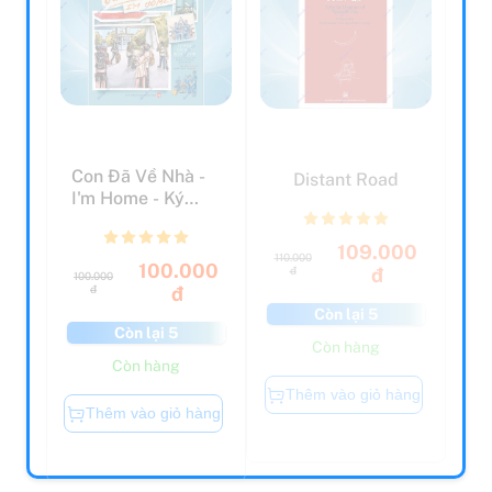
Con Đã Về Nhà -
Distant Road
I'm Home - Ký
Họa Cách Ly Dịch
Cov...
109.000
110.000
100.000
đ
đ
100.000
đ
đ
Còn lại 5
Còn lại 5
Còn hàng
Còn hàng
Thêm vào giỏ hàng
Thêm vào giỏ hàng