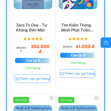
Zero To One - Từ
Tìm Kiếm Thông
Không Đến Một
Minh Phát Triển
Khả Năng Tập
Trung ...
352.000
41.000 đ
42.000 đ
360.000
đ
đ
Còn lại 5
Còn lại 5
Còn hàng
Còn hàng
Thêm vào giỏ hàng
Thêm vào giỏ hàng
Còn hàng
Còn hàng