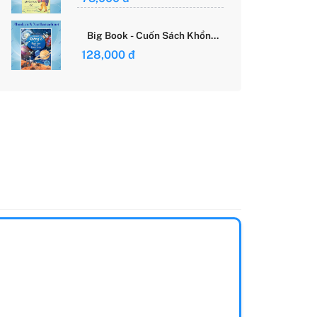
Giới Của Cô Gái Việt
Big Book - Cuốn Sách Khổng
Lồ Về Các Ngôi Sao Và Các
128,000 đ
Hành Tinh (Tái Bản)