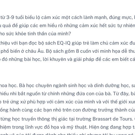
 từ 3-9 tuổi biểu lộ cảm xúc một cách lành mạnh, đúng mực, k
ệu quả để giúp các em hiểu rõ những cảm xúc hết sức tự nhiê
cho sức khỏe tinh thần của mình?
ới thiệu với bạn đọc bộ sách EQ-IQ giúp trẻ làm chủ cảm xúc 
 phổ biến ở châu Âu. Bộ sách gồm 8 cuốn với minh họa dễ t
ó những bài học, lời khuyên và giải pháp để các em biết cách 
hoa học. Bà học chuyên ngành sinh học và dinh dưỡng học, 
thiếu nhi bắt nguồn từ chính những đứa con của bà. Từ đây, 
p trẻ ứng xử phù hợp với cảm xúc của mình và với thế giới xu
đồng hành cùng các bạn nhỏ trên con đường trưởng thành củ
, từng học truyền thông thị giác tại trường Brassart de Tour
hiệm trong lĩnh vực đồ họa và mỹ thuật. Hiện ông đang hợp tá