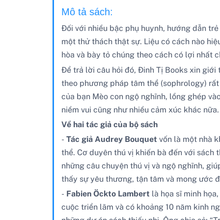
Mô tả sách:
Đối với nhiều bậc phụ huynh, hướng dẫn trẻ
một thử thách thật sự. Liệu có cách nào hi
hòa và bày tỏ chúng theo cách có lợi nhất 
Để trả lời câu hỏi đó, Đinh Tị Books xin gi
theo phương pháp tâm thể (sophrology) rất
của bạn Mèo con ngộ nghĩnh, lồng ghép vào đ
niềm vui cũng như nhiều cảm xúc khác nữa.
Về hai tác giả của bộ sách
-
Tác giả Audrey Bouquet
vốn là một nhà k
thể. Cơ duyên thú vị khiến bà đến với sách 
những câu chuyện thú vị và ngộ nghĩnh, giú
thấy sự yêu thương, tận tâm và mong ước 
-
Fabien Öckto Lambert
là họa sĩ minh họa
cuộc triển lãm và có khoảng 10 năm kinh ng