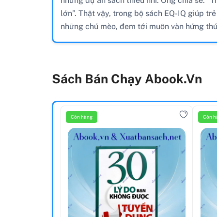
những dự án sách thiếu nhi. Ông chia sẻ: “T
lớn”. Thật vậy, trong bộ sách EQ-IQ giúp t
những chú mèo, đem tới muôn vàn hứng thú 
Sách Bán Chạy Abook.vn
Còn hàng
Còn h