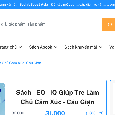
mạng xã hội!
Social Boost Asia
- Đối tác mới, cung cấp dịch vụ tăng tương 
rang chủ
Sách Abook
Sách khuyến mãi
Vă
àm Chủ Cảm Xúc - Cáu Giận
Sách - EQ - IQ Giúp Trẻ Làm
Chủ Cảm Xúc - Cáu Giận
31.000
32.000
(~3% Off)