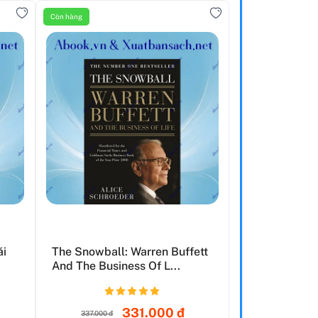
Còn hàng
ái
The Snowball: Warren Buffett
And The Business Of L...
331.000 đ
337.000 đ