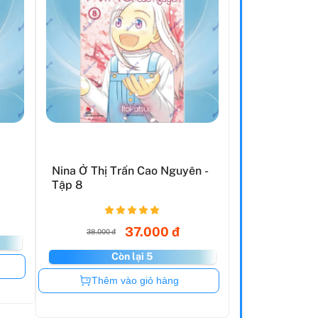
Nina Ở Thị Trấn Cao Nguyên -
Tập 8
37.000 đ
38.000 đ
Còn lại 5
Còn hàng
Thêm vào giỏ hàng