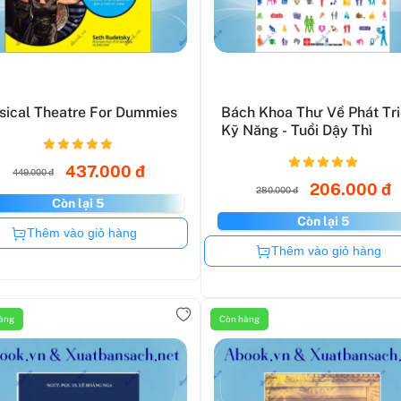
sical Theatre For Dummies
Bách Khoa Thư Về Phát Tr
Kỹ Năng - Tuổi Dậy Thì
437.000 đ
449.000 đ
206.000 đ
280.000 đ
Còn lại 5
Còn lại 5
Còn hàng
Thêm vào giỏ hàng
Còn hàng
Thêm vào giỏ hàng
àng
Còn hàng