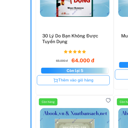
30 Lý Do Bạn Không Được
Mu
Tuyển Dụng
64.000 đ
65.000 đ
Còn lại 5
Còn hàng
Thêm vào giỏ hàng
Còn hàng
Còn h