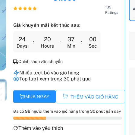
135
A
Ratings
Giá khuyến mãi kết thúc sau:
24
20
36
58
Days
Hours
Min
Sec
Chính sách vận chuyển
Nhiều lượt bỏ vào giỏ hàng
Top lượt xem trong 30 phút qua
MUA NGAY
THÊM VÀO GIỎ HÀNG
Đã có 98 người thêm vào giỏ hàng trong 30 phút gần đây
Thêm vào yêu thích