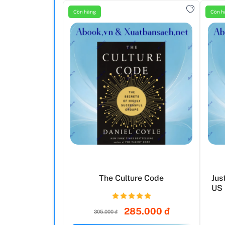
Còn hàng
Còn h
The Culture Code
Jus
US 
285.000 đ
305.000 đ