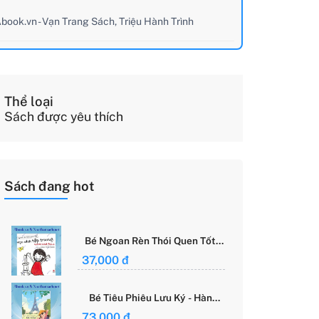
book.vn - Vạn Trang Sách, Triệu Hành Trình
Thể loại
Sách được yêu thích
Sách đang hot
Bé Ngoan Rèn Thói Quen Tốt -
Học Cách Tập Trung - Grace
37,000 đ
Said Focus
Bé Tiêu Phiêu Lưu Ký - Hành
Trình Một Mình Chinh Phục Thế
73,000 đ