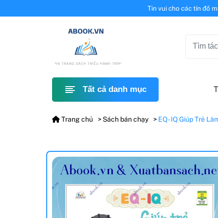
Tin vui cho các tín đồ 
T
Tất cả danh mục
Trang chủ
Sách bán chạy
EQ - IQ Giúp Trẻ L