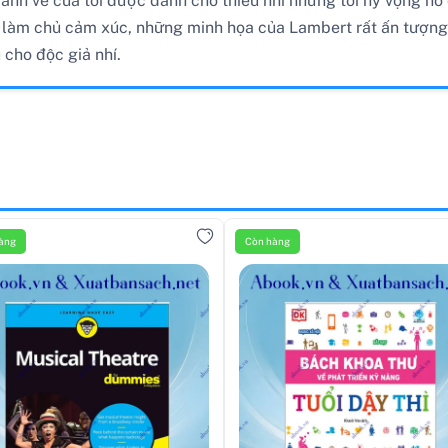
ranh vẽ của tôi được dành cho thiếu nhi nhưng tôi hy vọng nó 
rẻ làm chủ cảm xúc, những minh họa của Lambert rất ấn tượng
cho độc giả nhí.
àng
Còn hàng