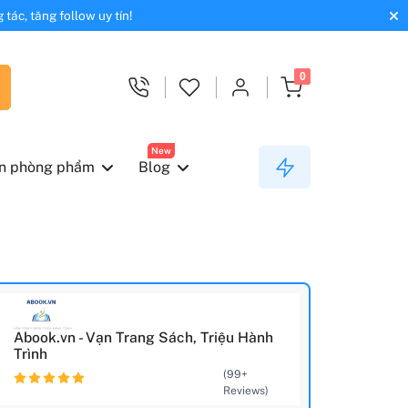
tác, tăng follow uy tín!
0
New
n phòng phẩm
Blog
Abook.vn - Vạn Trang Sách, Triệu Hành
Trình
(99+
Reviews)