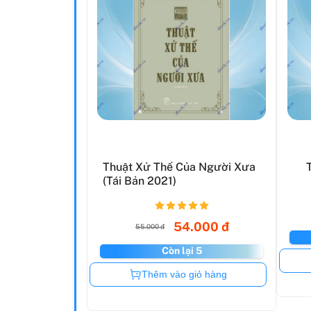
Thuật Xử Thế Của Người Xưa
(Tái Bản 2021)
54.000 đ
55.000 đ
Còn lại 5
Còn hàng
Thêm vào giỏ hàng