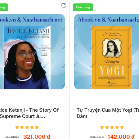
àng
Còn hàng
tice Ketanji - The Story Of
Tự Truyện Của Một Yogi (T
Supreme Court Ju...
Bản)
321.000 đ
142.000 đ
345.000 đ
169.000 đ