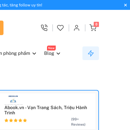
tác, tăng follow uy tín!
0
New
n phòng phẩm
Blog
Abook.vn - Vạn Trang Sách, Triệu Hành
Trình
(99+
Reviews)