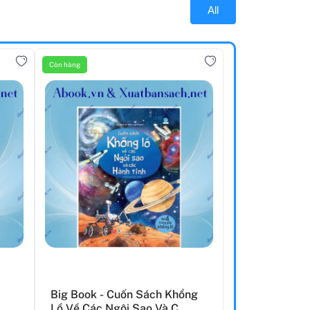
All
Còn hàng
Big Book - Cuốn Sách Khổng
Lồ Về Các Ngôi Sao Và C...