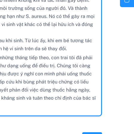
 ô nhiễm không khí và tác nhân gây bệnh.
 môi trường sống của người đó. Và thành
hẳng hạn như S. aureus. Nó có thể gây ra mọi
i sinh vật khác có thể lại hữu ích và đóng
au khi sinh. Từ lúc ấy, khi em bé tương tác
 hệ vi sinh trên da sẽ thay đổi.
những tháng tiếp theo, con trai tôi đã phải
 như dạng uống để điều trị. Chúng tôi càng
chịu được ý nghĩ con mình phải uống thuốc
ấp cứu khi bùng phát triệu chứng có liều
ết phản đối việc dùng thuốc hằng ngày,
kháng sinh và tuân theo chỉ định của bác sĩ