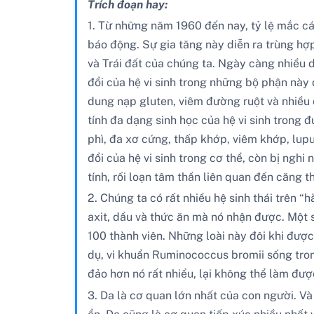
Trích đoạn hay:
1. Từ những năm 1960 đến nay, tỷ lệ mắc cá
báo động. Sự gia tăng này diễn ra trùng hợp
và Trái đất của chúng ta. Ngày càng nhiều d
đổi của hệ vi sinh trong những bộ phận nà
dung nạp gluten, viêm đường ruột và nhiều c
tính đa dạng sinh học của hệ vi sinh trong 
phì, đa xơ cứng, thấp khớp, viêm khớp, lupu
đổi của hệ vi sinh trong cơ thể, còn bị ngh
tính, rối loạn tâm thần liên quan đến căng t
2. Chúng ta có rất nhiều hệ sinh thái trên “h
axit, dầu và thức ăn mà nó nhận được. Một số
100 thành viên. Những loài này đôi khi được 
dụ, vi khuẩn Ruminococcus bromii sống trong
đảo hơn nó rất nhiều, lại không thể làm đượ
3. Da là cơ quan lớn nhất của con người. Và