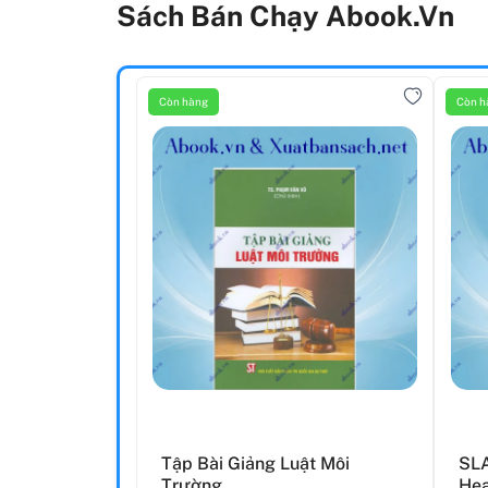
Sách Bán Chạy Abook.vn
Còn hàng
Còn h
Tập Bài Giảng Luật Môi
SLA
Trường
Hea