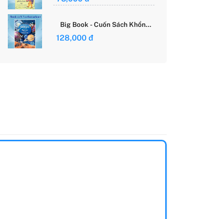
Giới Của Cô Gái Việt
Big Book - Cuốn Sách Khổng
Lồ Về Các Ngôi Sao Và Các
128,000 đ
Hành Tinh (Tái Bản)