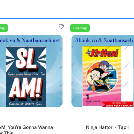
àng
Còn hàng
M! You're Gonna Wanna
Ninja Hattori - Tập 1
r This