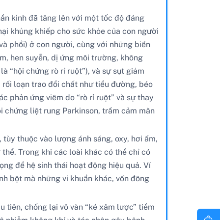
ần kinh đã tăng lên với một tốc độ đáng
c hại khủng khiếp cho sức khỏe của con người
 và phổi) ở con người, cùng với những biến
m, hen suyễn, dị ứng môi trường, không
 “hội chứng rò rỉ ruột”), và sự sụt giảm
rối loạn trao đổi chất như tiểu đường, béo
c phản ứng viêm do “rò rỉ ruột” và sự thay
hội chứng liệt rung Parkinson, trầm cảm mãn
t, tùy thuộc vào lượng ánh sáng, oxy, hơi ấm,
thể. Trong khi các loài khác có thể chỉ có
ọng để hệ sinh thái hoạt động hiệu quả. Ví
tinh bột mà những vi khuẩn khác, vốn đông
u tiên, chống lại vô vàn “kẻ xâm lược” tiềm