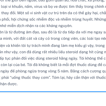
với thế giới bên ngoài, bao gồm quần áo, hóa chất, xà phòng,
loại vi khuẩn, nấm, virus và bọ ve được tìm thấy trong chính
 thay đổi. Một số vi sinh vật cư trú trên da có thể gây hại, c
phổi, hội chứng sốc nhiễm độc và nhiễm trùng huyết. Những v
i nhớ miễn dịch nhận ra các kháng nguyên.
iên là từ đường âm đạo, sau đó là từ da tiếp da với mẹ ngay s
 mình, với đất cát và cây cỏ trong công viên, các loài tạo nên
ện và khiến tôi tự trách mình đang làm mẹ kiểu gì vậy, trong 
lần như vậy, con đã dùng rất nhiều liều steroid dạng hít cũng
iếp tục phản đối việc dùng steroid hằng ngày. Tôi không thể 
òn lại của bé. Tôi đã không biết là mỗi đợt thuốc dùng để c
 ngày để phòng ngừa trong vòng 5 năm. Bằng cách cương quy
phải “uống thuốc thay cơm”. Tóm lại, hãy cẩn thận với thuốc 
nhận được.