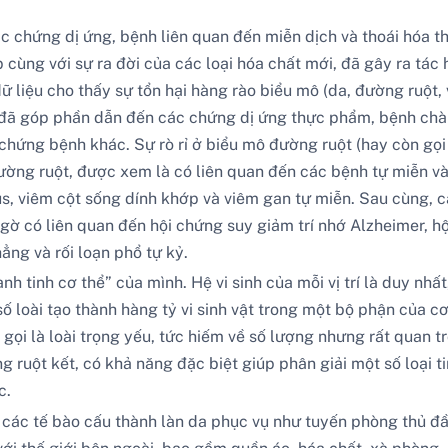
c chứng dị ứng, bệnh liên quan đến miễn dịch và thoái hóa th
 cùng với sự ra đời của các loại hóa chất mới, đã gây ra tá
ữ liệu cho thấy sự tổn hại hàng rào biểu mô (da, đường ruột,
y đã góp phần dẫn đến các chứng dị ứng thực phẩm, bệnh chà
hứng bệnh khác. Sự rò rỉ ở biểu mô đường ruột (hay còn gọi là
đường ruột, được xem là có liên quan đến các bệnh tự miễn và 
s, viêm cột sống dính khớp và viêm gan tự miễn. Sau cùng, cá
i ngờ có liên quan đến hội chứng suy giảm trí nhớ Alzheimer, 
hẳng và rối loạn phổ tự kỷ.
ành tinh cơ thể” của mình. Hệ vi sinh của mỗi vị trí là duy nhấ
 loài tạo thành hàng tỷ vi sinh vật trong một bộ phận của cơ 
gọi là loài trọng yếu, tức hiếm về số lượng nhưng rất quan tr
 ruột kết, có khả năng đặc biệt giúp phân giải một số loại 
c.
 các tế bào cấu thành làn da phục vụ như tuyến phòng thủ đầ