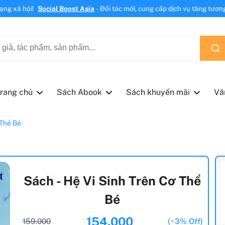
mạng xã hội!
Social Boost Asia
- Đối tác mới, cung cấp dịch vụ tăng tương 
rang chủ
Sách Abook
Sách khuyến mãi
Vă
 Thể Bé
Sách - Hệ Vi Sinh Trên Cơ Thể
Bé
154.000
159.000
(~3% Off)