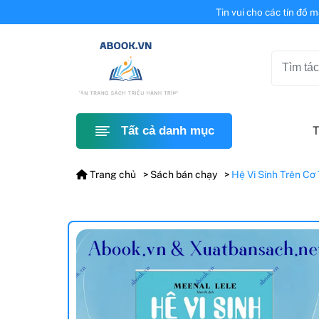
Tin vui cho các tín đồ 
T
Tất cả danh mục
Trang chủ
Sách bán chạy
Hệ Vi Sinh Trên Cơ