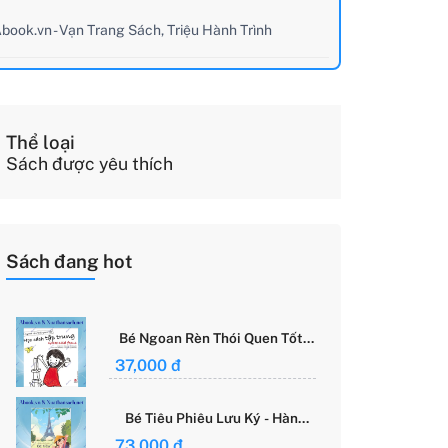
book.vn - Vạn Trang Sách, Triệu Hành Trình
Thể loại
Sách được yêu thích
Sách đang hot
Bé Ngoan Rèn Thói Quen Tốt -
Học Cách Tập Trung - Grace
37,000 đ
Said Focus
Bé Tiêu Phiêu Lưu Ký - Hành
Trình Một Mình Chinh Phục Thế
73,000 đ