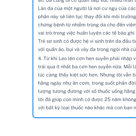
ẩn. Da cũng là cơ quan tiếp xúc nhiều nhất 
Làn da của một người là nơi cư ngụ của các 
phần này sẽ liên tục thay đổi khi môi trường
chứng bệnh từ nhiễm trùng da cho đến viêm 
vai trò trong việc huấn luyện các tế bào gh
Trẻ sơ sinh có được hệ vi sinh trên da đầu t
với quần áo, bụi và vảy da trong ngôi nhà của
4. Từ khi Leo lên cơn hen suyễn phải nhập vi
trải qua ít nhất ba cơn hen suyễn nữa. Mỗi 
lúc càng thấy kiệt sức hơn. Nhưng tôi vẫn t
hằng ngày như ăn cơm, trong suốt phần đời c
lượng tương đương với số thuốc uống hằng
tôi đã giúp con mình có được 25 năm không 
với bất kỳ loại thuốc nào khác mà con bạn 