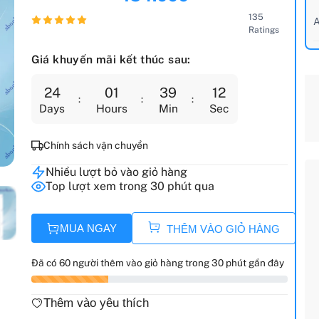
135
A
Ratings
Giá khuyến mãi kết thúc sau:
24
01
39
10
Days
Hours
Min
Sec
Chính sách vận chuyển
Nhiều lượt bỏ vào giỏ hàng
Top lượt xem trong 30 phút qua
MUA NGAY
THÊM VÀO GIỎ HÀNG
Đã có 60 người thêm vào giỏ hàng trong 30 phút gần đây
Thêm vào yêu thích