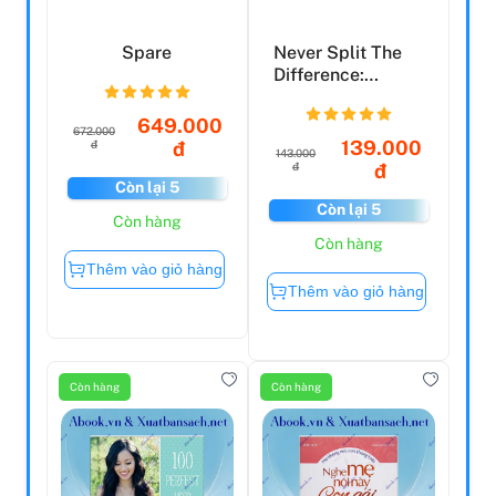
Spare
Never Split The
Difference:
Negotiating As If
Your...
649.000
672.000
139.000
đ
đ
143.000
đ
đ
Còn lại 5
Còn lại 5
Còn hàng
Còn hàng
Thêm vào giỏ hàng
Thêm vào giỏ hàng
Còn hàng
Còn hàng