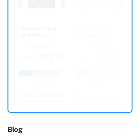
Original I Ching:
The Brain That
An Authentic
Changes Itself:
Translation Of
Stories Of
The ...
Personal...
358.000
263.000
358.000
266.000
đ
đ
đ
đ
Còn lại 5
Còn lại 5
Còn hàng
Còn hàng
Thêm vào giỏ hàng
Thêm vào giỏ hàng
Blog