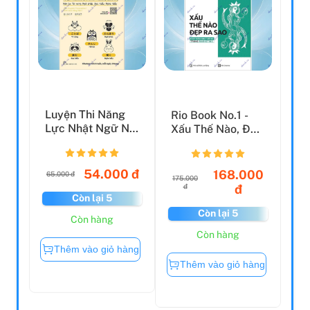
Luyện Thi Năng
Rio Book No.1 -
Lực Nhật Ngữ N5:
Xấu Thế Nào, Đẹp
Hán Tự, Từ Vựng,
Ra Sao (Tái Bản
N...
2...
54.000 đ
168.000
65.000 đ
175.000
đ
đ
Còn lại 5
Còn lại 5
Còn hàng
Còn hàng
Thêm vào giỏ hàng
Thêm vào giỏ hàng