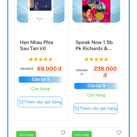
Hẹn Nhau Phía
Speak Now 1 Sb
Sau Tan Vỡ
Pk Richards &
Bohl
69.000 đ
238.000
86.000 đ
240.000
đ
đ
Còn lại 5
Còn lại 5
Còn hàng
Còn hàng
Thêm vào giỏ hàng
Thêm vào giỏ hàng
Còn hàng
Còn hàng