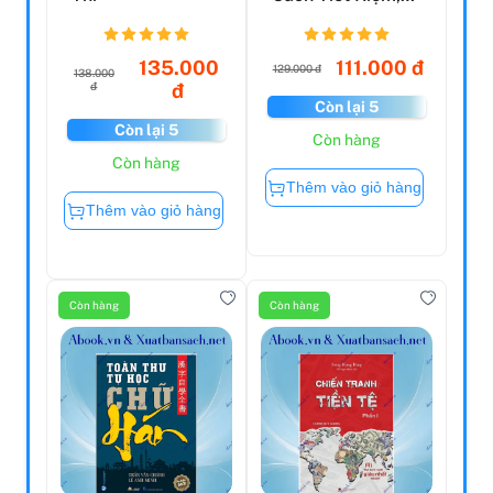
Đầu Tư Và Làm
C...
135.000
111.000 đ
129.000 đ
138.000
đ
đ
Còn lại 5
Còn lại 5
Còn hàng
Còn hàng
Thêm vào giỏ hàng
Thêm vào giỏ hàng
Còn hàng
Còn hàng