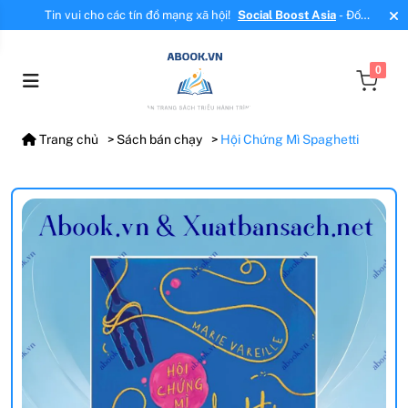
Tin vui cho các tín đồ mạng xã hội!
Social Boost Asia
- Đối
tác mới, cung cấp dịch vụ tăng tương tác, tăng follow uy tín!
0
Trang chủ
Sách bán chạy
Hội Chứng Mì Spaghetti