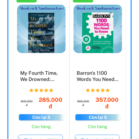
My Fourth Time,
Barron's 1100
We Drowned:
Words You Need
Seeking Refuge
To Know: Build
On The ...
Your V...
285.000
357.000
305.000
365.000
đ
đ
đ
đ
Còn lại 5
Còn lại 5
Còn hàng
Còn hàng