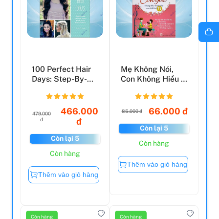
100 Perfect Hair
Mẹ Không Nói,
Days: Step-By-
Con Không Hiểu -
Steps For Pretty
Nghe Mẹ Này Con
Wa...
Gái...
466.000
66.000 đ
85.000 đ
479.000
đ
đ
Còn lại 5
Còn lại 5
Còn hàng
Còn hàng
Thêm vào giỏ hàng
Thêm vào giỏ hàng
Còn hàng
Còn hàng