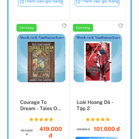
Thêm vào giỏ hàng
Thêm vào giỏ hàng
Còn hàng
Còn hàng
Courage To
Loài Hoang Dã -
Dream - Tales Of
Tập 2
Hope In The
Holocaust
419.000
101.000 đ
119.000 đ
454.000
đ
đ