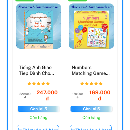
Tiếng Anh Giao
Numbers
Tiếp Dành Cho
Matching Games
Bác Sĩ Và Bệnh
And Book
Nhân
247.000
169.000
320.000
170.000
đ
đ
đ
đ
Còn lại 5
Còn lại 5
Còn hàng
Còn hàng