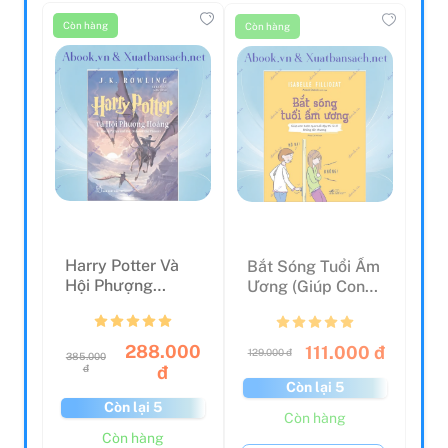
Còn hàng
Còn hàng
Harry Potter Và
Bắt Sóng Tuổi Ẩm
Hội Phượng
Ương (Giúp Con
Hoàng - Tập 5
Bước Qua Tuổi
(Tái Bản ...
Dậy ...
288.000
111.000 đ
129.000 đ
385.000
đ
đ
Còn lại 5
Còn lại 5
Còn hàng
Còn hàng