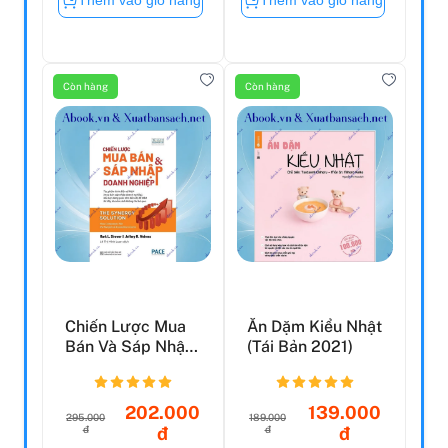
Thêm vào giỏ hàng
Thêm vào giỏ hàng
Còn hàng
Còn hàng
Chiến Lược Mua
Ăn Dặm Kiểu Nhật
Bán Và Sáp Nhập
(Tái Bản 2021)
Doanh Nghiệp
202.000
139.000
295.000
189.000
đ
đ
đ
đ