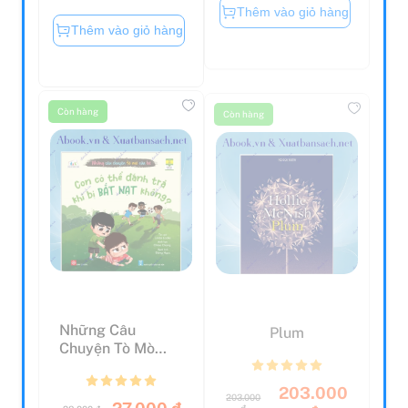
Thêm vào giỏ hàng
Thêm vào giỏ hàng
Còn hàng
Còn hàng
Những Câu
Plum
Chuyện Tò Mò
Của Bé - Con Có
Thể Đánh Tr...
203.000
203.000
27.000 đ
đ
đ
28.000 đ