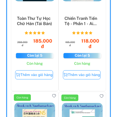
Toàn Thư Tự Học
Chiến Tranh Tiền
Chữ Hán (Tái Bản)
Tệ - Phần 1 - Ai
Thực Sự Là
Người...
185.000
118.000
268.000
165.000
đ
đ
đ
đ
Còn lại 5
Còn lại 5
Còn hàng
Còn hàng
Thêm vào giỏ hàng
Thêm vào giỏ hàng
Còn hàng
Còn hàng