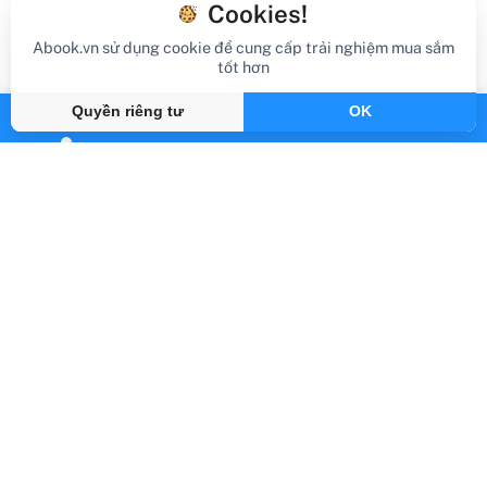
Cookies!
Abook.vn sử dụng cookie để cung cấp trải nghiệm mua sắm
tốt hơn
Quyền riêng tư
OK
review sách
Review Sách Hội Chứng Mì Spaghetti
Gần đây
By Abook.vn