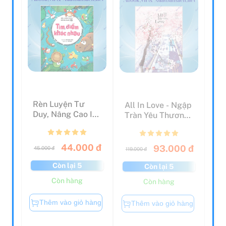
Rèn Luyện Tư
All In Love - Ngập
Duy, Nâng Cao IQ
Tràn Yêu Thương
- Tìm Điểm Khác
(Tái Bản 2020)
Nhau
44.000 đ
93.000 đ
45.000 đ
119.000 đ
Còn lại 5
Còn lại 5
Còn hàng
Còn hàng
Thêm vào giỏ hàng
Thêm vào giỏ hàng