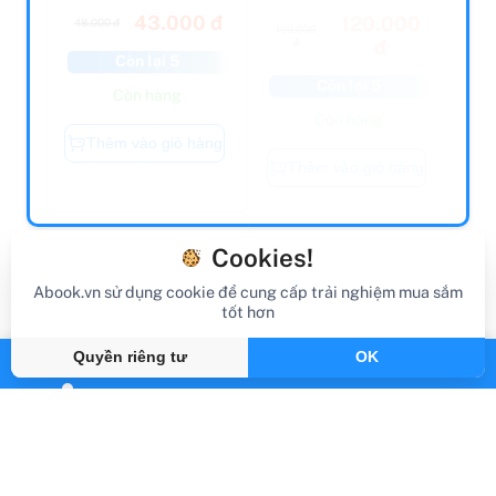
43.000 đ
120.000
48.000 đ
169.000
đ
đ
Còn lại 5
Còn lại 5
Còn hàng
Còn hàng
Thêm vào giỏ hàng
Thêm vào giỏ hàng
Cookies!
Blog
Abook.vn sử dụng cookie để cung cấp trải nghiệm mua sắm
tốt hơn
Quyền riêng tư
OK