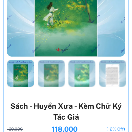
Sách - Huyền Xưa - Kèm Chữ Ký
Tác Giả
118.000
120.000
(~2% Off)