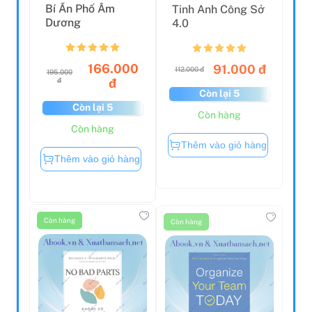
Bí Ẩn Phố Âm
Tinh Anh Công Sở
Dương
4.0
166.000
91.000 đ
112.000 đ
195.000
đ
đ
Còn lại 5
Còn lại 5
Còn hàng
Còn hàng
Thêm vào giỏ hàng
Thêm vào giỏ hàng
Còn hàng
Còn hàng