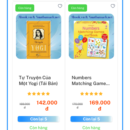
Còn hàng
Còn hàng
Tự Truyện Của
Numbers
Một Yogi (Tái Bản)
Matching Games
And Book
142.000
169.000
169.000
170.000
đ
đ
đ
đ
Còn lại 5
Còn lại 5
Còn hàng
Còn hàng