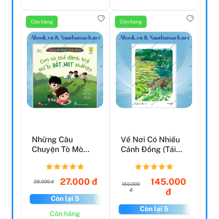
Còn hàng
Còn hàng
Những Câu
Về Nơi Có Nhiều
Chuyện Tò Mò
Cánh Đồng (Tái
Của Bé - Con Có
Bản 2023)
Thể Đánh Tr...
27.000 đ
145.000
28.000 đ
150.000
đ
đ
Còn lại 5
Còn lại 5
Còn hàng