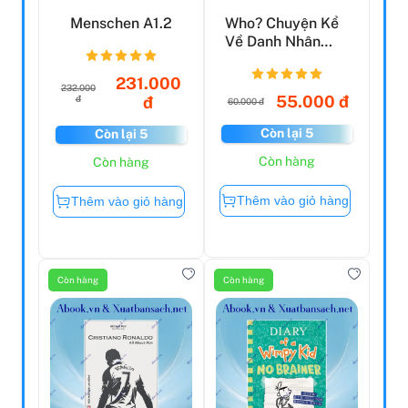
Menschen A1.2
Who? Chuyện Kể
Về Danh Nhân
Thế Giới - Michael
Jor...
231.000
232.000
55.000 đ
đ
đ
60.000 đ
Còn lại 5
Còn lại 5
Còn hàng
Còn hàng
Thêm vào giỏ hàng
Thêm vào giỏ hàng
Còn hàng
Còn hàng