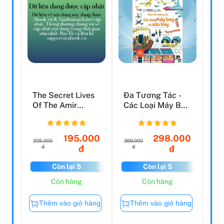
The Secret Lives
Đa Tương Tác -
Of The Amir
Các Loại Máy Bay
Sisters [IE,
Và Sân Bay
Airside,...
195.000
298.000
205.000
399.000
đ
đ
đ
đ
Còn lại 5
Còn lại 5
Còn hàng
Còn hàng
Thêm vào giỏ hàng
Thêm vào giỏ hàng