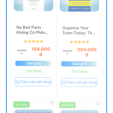
No Bad Parts -
Organize Your
Không Có Phần
Team Today: The
Nào Xấu
Mental Toughness
Nee...
154.000
304.000
159.000
309.000
đ
đ
đ
đ
Còn lại 5
Còn lại 5
Còn hàng
Còn hàng
Thêm vào giỏ hàng
Thêm vào giỏ hàng
Còn hàng
Còn hàng