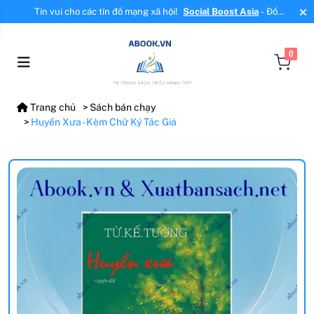
Tin vui cho các tín đồ mạng xã hội!
Social Boost Asia
- Đối
tác mới, cung cấp dịch vụ tăng tương tác, tăng follow uy tín!
0
Trang chủ
Sách bán chạy
Huyền Xưa - Kèm Chữ Ký Tác Giả