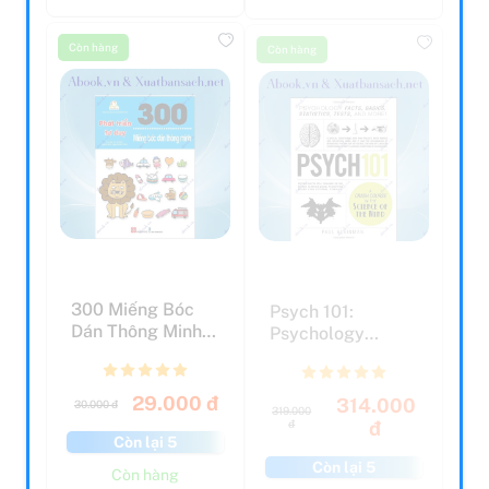
Còn hàng
Còn hàng
300 Miếng Bóc
Psych 101:
Dán Thông Minh -
Psychology
Phát Triển Tư Duy
Facts, Basics,
Statistics, T...
29.000 đ
314.000
30.000 đ
319.000
đ
đ
Còn lại 5
Còn lại 5
Còn hàng
Còn hàng