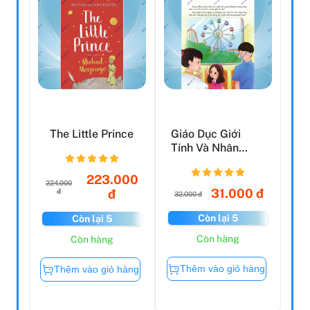
The Little Prince
Giáo Dục Giới
Tính Và Nhân
Cách Dành Cho
Bé Gái - ...
223.000
224.000
31.000 đ
đ
đ
32.000 đ
Còn lại 5
Còn lại 5
Còn hàng
Còn hàng
Thêm vào giỏ hàng
Thêm vào giỏ hàng