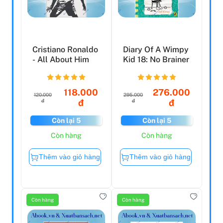
Cristiano Ronaldo
Diary Of A Wimpy
- All About Him
Kid 18: No Brainer
118.000
276.000
120.000
295.000
đ
đ
đ
đ
Còn lại 5
Còn lại 5
Còn hàng
Còn hàng
Thêm vào giỏ hàng
Thêm vào giỏ hàng
Còn hàng
Còn hàng