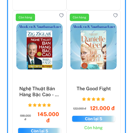
Còn hàng
Còn hàng
Nghệ Thuật Bán
The Good Fight
Hàng Bậc Cao - Bí
Quyết Chốt Deal
M...
121.000 đ
122.000 đ
145.000
198.000
Còn lại 5
đ
đ
Còn hàng
Còn lại 5