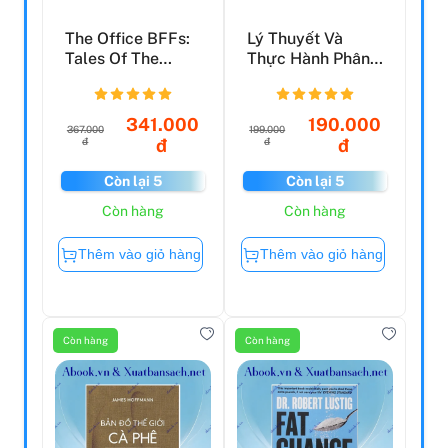
The Office BFFs:
Lý Thuyết Và
Tales Of The
Thực Hành Phân
Office From Two
Tích Báo Cáo Tài
Best...
Chính
341.000
190.000
367.000
199.000
đ
đ
đ
đ
Còn lại 5
Còn lại 5
Còn hàng
Còn hàng
Thêm vào giỏ hàng
Thêm vào giỏ hàng
Còn hàng
Còn hàng