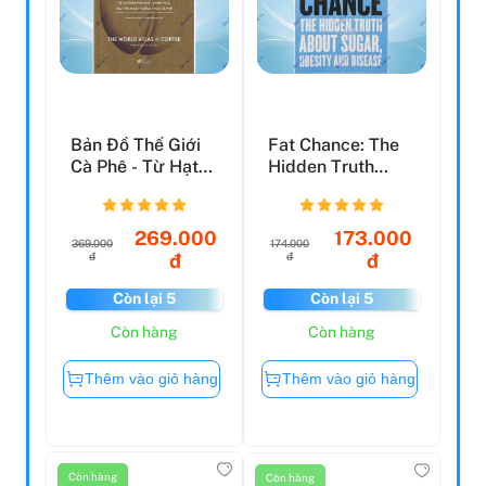
Bản Đồ Thế Giới
Fat Chance: The
Cà Phê - Từ Hạt
Hidden Truth
Đến Pha Chế -
About Sugar,
Khám...
Obesity ...
269.000
173.000
369.000
174.000
đ
đ
đ
đ
Còn lại 5
Còn lại 5
Còn hàng
Còn hàng
Thêm vào giỏ hàng
Thêm vào giỏ hàng
Còn hàng
Còn hàng