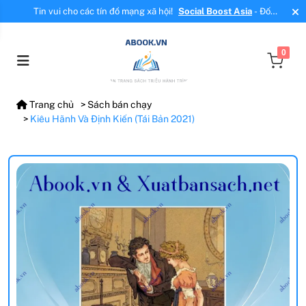
Tin vui cho các tín đồ mạng xã hội!
Social Boost Asia
- Đối
tác mới, cung cấp dịch vụ tăng tương tác, tăng follow uy tín!
0
Trang chủ
Sách bán chạy
Kiêu Hãnh Và Định Kiến (Tái Bản 2021)