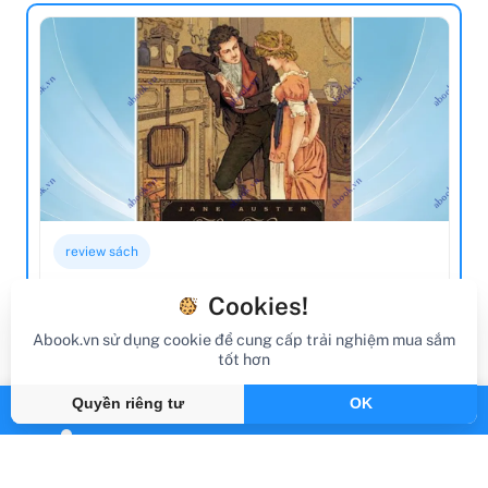
review sách
Review Sách Kiêu Hãnh Và Định Kiến (Tái
Cookies!
Bản 2021)
Abook.vn sử dụng cookie để cung cấp trải nghiệm mua sắm
tốt hơn
Gần đây
By Abook.vn
Quyền riêng tư
OK