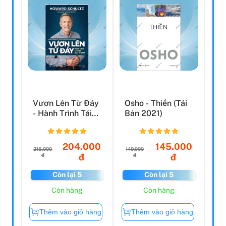
Vươn Lên Từ Đáy
Osho - Thiền (Tái
- Hành Trình Tái
Bản 2021)
Hiện Giấc Mơ Mỹ
204.000
145.000
215.000
149.000
đ
đ
đ
đ
Còn lại 5
Còn lại 5
Còn hàng
Còn hàng
Thêm vào giỏ hàng
Thêm vào giỏ hàng