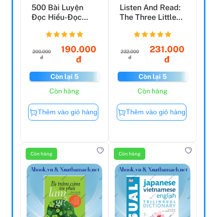
500 Bài Luyện
Listen And Read:
Đọc Hiểu-Đọc
The Three Little
Điền Tiếng Anh
Pigs
(Tái Bản...
190.000
231.000
200.000
232.000
đ
đ
đ
đ
Còn lại 5
Còn lại 5
Còn hàng
Còn hàng
Thêm vào giỏ hàng
Thêm vào giỏ hàng
Còn hàng
Còn hàng