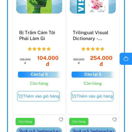
Bị Trầm Cảm Tôi
Trilingual Visual
Phải Làm Gì
Dictionary -
Japanese-
Vietnamese...
104.000
254.000
138.000
320.000
đ
đ
đ
đ
Còn lại 5
Còn lại 5
Còn hàng
Còn hàng
Thêm vào giỏ hàng
Thêm vào giỏ hàng
Còn hàng
Còn hàng