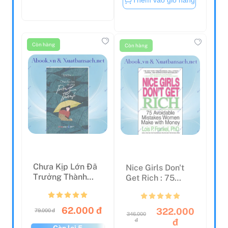
Còn hàng
Còn hàng
Chưa Kịp Lớn Đã
Nice Girls Don't
Trưởng Thành
Get Rich : 75
(Tái Bản 2023)
Unavoidable
Mistake...
62.000 đ
322.000
79.000 đ
346.000
đ
đ
Còn lại 5