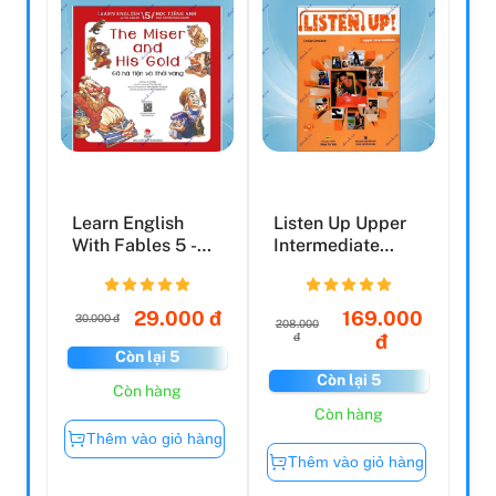
Learn English
Listen Up Upper
With Fables 5 -
Intermediate
Học Tiếng Anh
(Kèm CD)
Qua Tr...
29.000 đ
169.000
30.000 đ
208.000
đ
đ
Còn lại 5
Còn lại 5
Còn hàng
Còn hàng
Thêm vào giỏ hàng
Thêm vào giỏ hàng