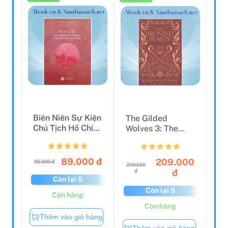
Biên Niên Sự Kiện
The Gilded
Chủ Tịch Hồ Chí
Wolves 3: The
Minh Với Công
Bronzed Beasts
An...
89.000 đ
209.000
90.000 đ
209.000
đ
đ
Còn lại 5
Còn lại 5
Còn hàng
Còn hàng
Thêm vào giỏ hàng
Thêm vào giỏ hàng