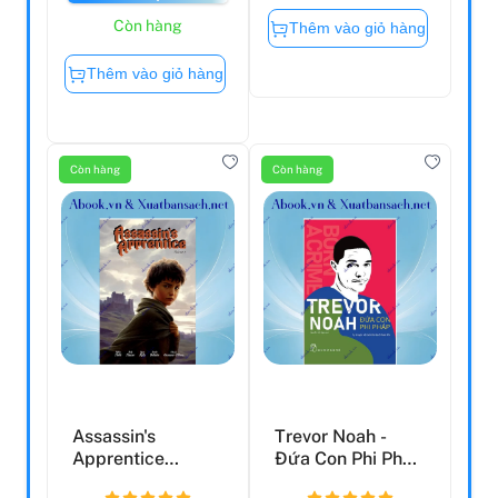
Còn hàng
Thêm vào giỏ hàng
Thêm vào giỏ hàng
Còn hàng
Còn hàng
Assassin's
Trevor Noah -
Apprentice
Đứa Con Phi Pháp
Volume 1: Graphic
- Tự Truyện Về