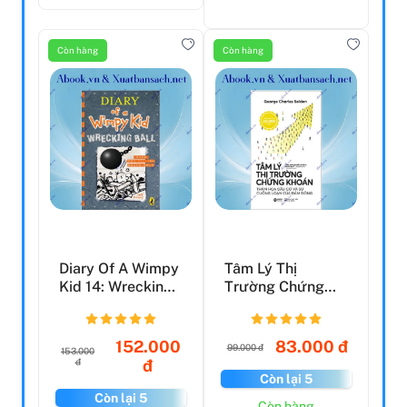
Còn hàng
Còn hàng
Diary Of A Wimpy
Tâm Lý Thị
Kid 14: Wrecking
Trường Chứng
Ball
Khoán (Tái Bản
2023)
152.000
83.000 đ
99.000 đ
153.000
đ
đ
Còn lại 5
Còn lại 5
Còn hàng