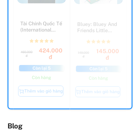
Tài Chính Quốc Tế
Bluey: Bluey And
(International
Friends Little
Corporatr
Library
Finance...
424.000
145.000
460.000
149.000
đ
đ
đ
đ
Còn lại 5
Còn lại 5
Còn hàng
Còn hàng
Thêm vào giỏ hàng
Thêm vào giỏ hàng
Blog