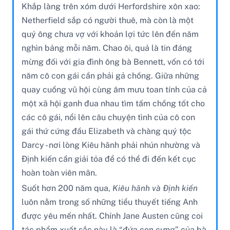
Khắp làng trên xóm dưới Herfordshire xôn xao:
Netherfield sắp có người thuê, mà còn là một
quý ông chưa vợ với khoản lợi tức lên đến năm
nghìn bảng mỗi năm. Chao ôi, quả là tin đáng
mừng đối với gia đình ông bà Bennett, vốn có tới
năm cô con gái cần phải gả chồng. Giữa những
quay cuồng vũ hội cùng âm mưu toan tính của cả
một xã hội ganh đua nhau tìm tấm chồng tốt cho
các cô gái, nổi lên câu chuyện tình của cô con
gái thứ cứng đầu Elizabeth và chàng quý tộc
Darcy - nơi lòng Kiêu hãnh phải nhún nhường và
Định kiến cần giải tỏa để có thể đi đến kết cục
hoàn toàn viên mãn.
Suốt hơn 200 năm qua,
Kiêu hãnh và Định kiến
luôn nằm trong số những tiểu thuyết tiếng Anh
được yêu mến nhất. Chính Jane Austen cũng coi
tác phẩm xuất sắc này là “đứa con cưng” của bà.