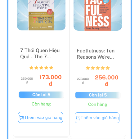
7 Thói Quen Hiệu
Factfulness: Ten
Quả - The 7
Reasons We're
Habits Of Highly
Wrong About The
Effe...
Wor...
173.000
256.000
250.000
273.000
đ
đ
đ
đ
Còn lại 5
Còn lại 5
Còn hàng
Còn hàng
Thêm vào giỏ hàng
Thêm vào giỏ hàng