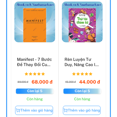
Manifest - 7 Bước
Rèn Luyện Tư
Để Thay Đổi Cuộc
Duy, Nâng Cao IQ
Đời Bạn Mãi Mãi
- Thử Tài Thám
Tử
68.000 đ
44.000 đ
89.000 đ
45.000 đ
Còn lại 5
Còn lại 5
Còn hàng
Còn hàng
Thêm vào giỏ hàng
Thêm vào giỏ hàng