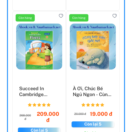
Còn hàng
Còn hàng
Succeed In
À Ơi, Chúc Bé
Cambridge
Ngủ Ngon - Cùng
English: Flyers 8
Bay Vào Giấc Mơ
(Tái...
209.000
19.000 đ
20.000 đ
268.000
đ
đ
Còn lại 5
Còn lại 5