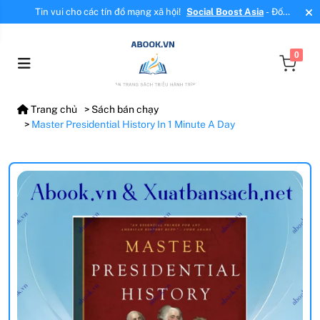
Tin vui cho các tín đồ mạng xã hội!
Social Boost Asia
- Đối
tác mới, cung cấp dịch vụ tăng tương tác, tăng follow uy tín!
0
Trang chủ
Sách bán chạy
Master Presidential History In 1 Minute A Day