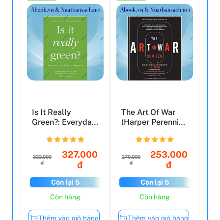
Is It Really
The Art Of War
Green?: Everyday
(Harper Perennial
Eco-Dilemmas
Modern Classics)
Answere...
327.000
253.000
333.000
270.000
đ
đ
đ
đ
Còn lại 5
Còn lại 5
Còn hàng
Còn hàng
Thêm vào giỏ hàng
Thêm vào giỏ hàng