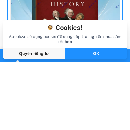
Cookies!
Abook.vn sử dụng cookie để cung cấp trải nghiệm mua sắm
tốt hơn
review sách
Quyền riêng tư
OK
Review Sách Master Presidential History
In 1 Minute A Day
Gần đây
By Abook.vn