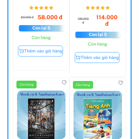
- Đắt Mà Bán
Reading (Pre-
Chạy,...
Inter...
58.000 đ
114.000
80.000 đ
136.000
đ
đ
Còn lại 5
Còn lại 5
Còn hàng
Còn hàng
Thêm vào giỏ hàng
Thêm vào giỏ hàng
Còn hàng
Còn hàng