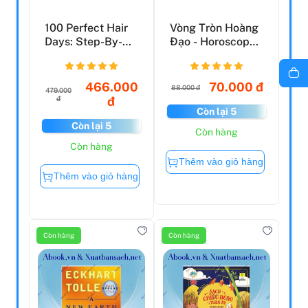
100 Perfect Hair
Vòng Tròn Hoàng
Days: Step-By-
Đạo - Horoscope -
Steps For Pretty
Giải Mã Bí Mật 1...
Wa...
466.000
70.000 đ
88.000 đ
479.000
đ
đ
Còn lại 5
Còn lại 5
Còn hàng
Còn hàng
Thêm vào giỏ hàng
Thêm vào giỏ hàng
Còn hàng
Còn hàng