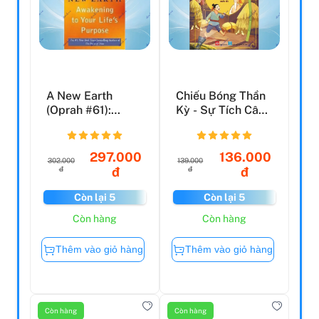
A New Earth
Chiếu Bóng Thần
(Oprah #61):
Kỳ - Sự Tích Cây
Awaking To Your
Nêu Ngày Tết
Life's Pu...
297.000
136.000
302.000
139.000
đ
đ
đ
đ
Còn lại 5
Còn lại 5
Còn hàng
Còn hàng
Thêm vào giỏ hàng
Thêm vào giỏ hàng
Còn hàng
Còn hàng