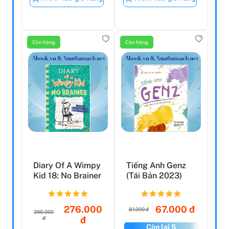
Còn hàng
Còn hàng
Diary Of A Wimpy
Tiếng Anh Genz
Kid 18: No Brainer
(Tái Bản 2023)
276.000
67.000 đ
81.000 đ
295.000
đ
đ
Còn lại 5