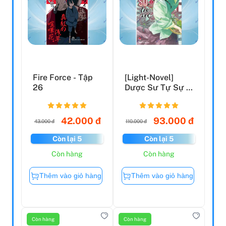
Fire Force - Tập
[Light-Novel]
26
Dược Sư Tự Sự -
Tập 1
42.000 đ
93.000 đ
43.000 đ
110.000 đ
Còn lại 5
Còn lại 5
Còn hàng
Còn hàng
Thêm vào giỏ hàng
Thêm vào giỏ hàng
Còn hàng
Còn hàng