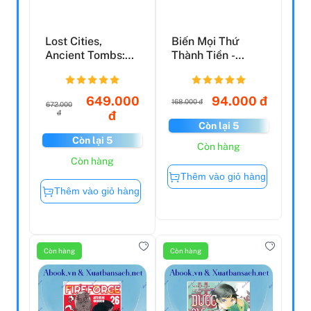
Lost Cities,
Biến Mọi Thứ
Ancient Tombs:
Thành Tiền -
100 Discoveries
Make Money
That C...
649.000
94.000 đ
168.000 đ
672.000
đ
đ
Còn lại 5
Còn lại 5
Còn hàng
Còn hàng
Thêm vào giỏ hàng
Thêm vào giỏ hàng
Còn hàng
Còn hàng