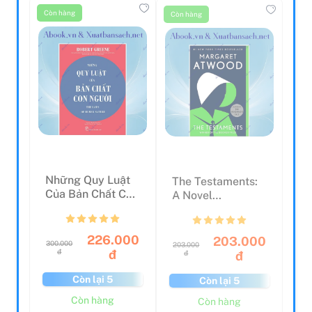
Còn hàng
Còn hàng
Những Quy Luật
The Testaments:
Của Bản Chất Con
A Novel
Người
(Handmaid's Tale)
226.000
203.000
300.000
203.000
đ
đ
đ
đ
Còn lại 5
Còn lại 5
Còn hàng
Còn hàng