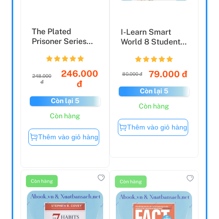
The Plated
I-Learn Smart
Prisoner Series
World 8 Student
Book 2: Glint
Book (2023)
246.000
79.000 đ
80.000 đ
248.000
đ
đ
Còn lại 5
Còn lại 5
Còn hàng
Còn hàng
Thêm vào giỏ hàng
Thêm vào giỏ hàng
Còn hàng
Còn hàng