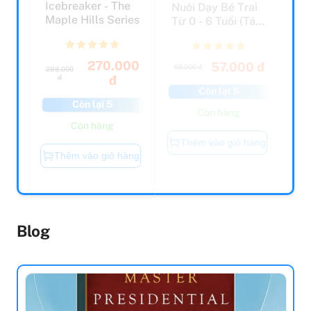
Maple Hills Series
Từ 0 - 6 Tuổi (Tái
Bản 2021)
270.000
57.000 đ
69.000 đ
288.000
đ
đ
Còn lại 5
Còn lại 5
Còn hàng
Còn hàng
Thêm vào giỏ hàng
Thêm vào giỏ hàng
Blog