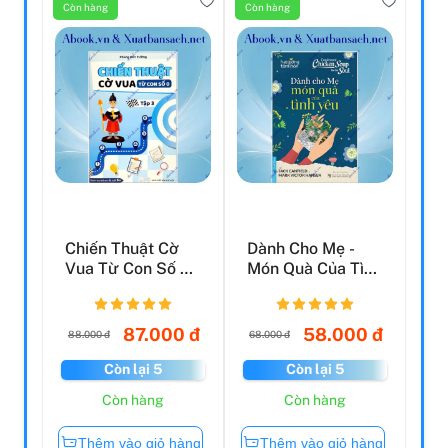
Còn hàng
Còn hàng
Chiến Thuật Cờ
Dành Cho Mẹ -
Vua Từ Con Số 0 -
Món Quà Của Tình
Tập 3
Yêu (Tái Bản
2021)
87.000 đ
58.000 đ
88.000 đ
68.000 đ
Còn lại 5
Còn lại 5
Còn hàng
Còn hàng
Thêm vào giỏ hàng
Thêm vào giỏ hàng