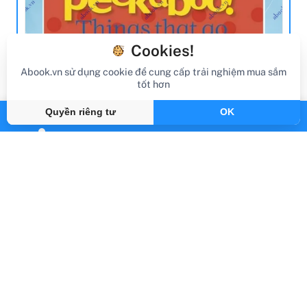
Cookies!
Abook.vn sử dụng cookie để cung cấp trải nghiệm mua sắm
tốt hơn
review sách
Quyền riêng tư
OK
Review Sách Pop-Up Peekaboo! Things
That Go
Gần đây
By Abook.vn