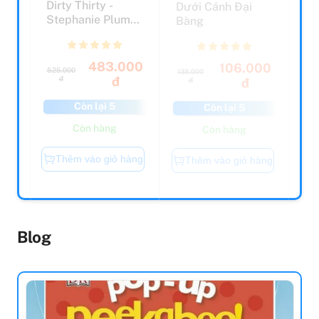
Stephanie Plum
Bàng
#30
483.000
106.000
525.000
138.000
đ
đ
đ
đ
Còn lại 5
Còn lại 5
Còn hàng
Còn hàng
Thêm vào giỏ hàng
Thêm vào giỏ hàng
Blog