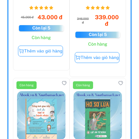
Phá Thế Giới Cho
Adventures In The
Trẻ Em...
Video Game...
43.000 đ
339.000
45.000 đ
346.000
đ
đ
Còn lại 5
Còn lại 5
Còn hàng
Còn hàng
Thêm vào giỏ hàng
Thêm vào giỏ hàng
Còn hàng
Còn hàng