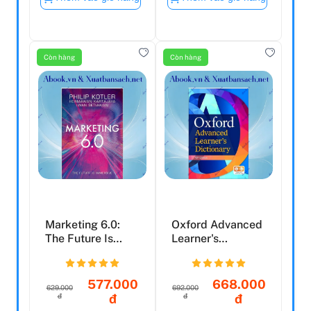
Còn hàng
Còn hàng
Marketing 6.0:
Oxford Advanced
The Future Is
Learner's
Immersive
Dictionary:
Hardback - 1...
577.000
668.000
629.000
692.000
đ
đ
đ
đ