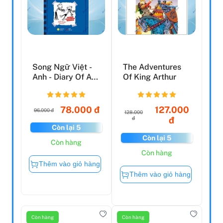
Song Ngữ Việt -
The Adventures
Anh - Diary Of A
Of King Arthur
Wimpy Kid - Nhật
...
78.000 đ
127.000
96.000 đ
128.000
đ
đ
Còn lại 5
Còn lại 5
Còn hàng
Còn hàng
Thêm vào giỏ hàng
Thêm vào giỏ hàng
Còn hàng
Còn hàng