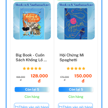
Big Book - Cuốn
Hội Chứng Mì
Sách Khổng Lồ Về
Spaghetti
Các Loài Động
Vật...
128.000
150.000
168.000
175.000
đ
đ
đ
đ
Còn lại 5
Còn lại 5
Còn hàng
Còn hàng
Thêm vào giỏ hàng
Thêm vào giỏ hàng