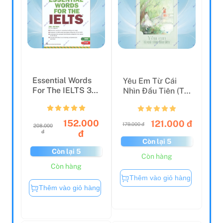
Essential Words
Yêu Em Từ Cái
For The IELTS 3rd
Nhìn Đầu Tiên (Tái
Edition (Tái Bản...
Bản 2023)
152.000
121.000 đ
179.000 đ
208.000
đ
đ
Còn lại 5
Còn lại 5
Còn hàng
Còn hàng
Thêm vào giỏ hàng
Thêm vào giỏ hàng