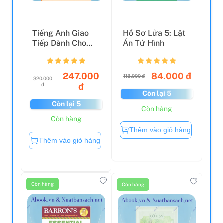
Tiếng Anh Giao
Hồ Sơ Lửa 5: Lật
Tiếp Dành Cho
Án Tử Hình
Bác Sĩ Và Bệnh
Nhân
247.000
84.000 đ
118.000 đ
320.000
đ
đ
Còn lại 5
Còn lại 5
Còn hàng
Còn hàng
Thêm vào giỏ hàng
Thêm vào giỏ hàng
Còn hàng
Còn hàng