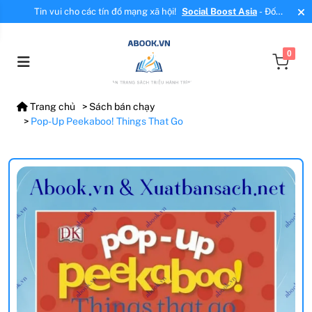
Tin vui cho các tín đồ mạng xã hội!
Social Boost Asia
- Đối
tác mới, cung cấp dịch vụ tăng tương tác, tăng follow uy tín!
0
Trang chủ
Sách bán chạy
Pop-Up Peekaboo! Things That Go