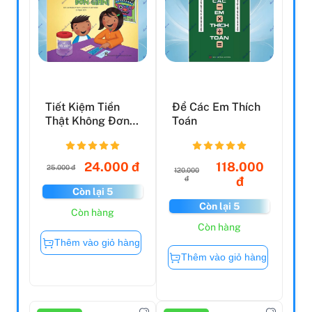
Tiết Kiệm Tiền
Để Các Em Thích
Thật Không Đơn
Toán
Giản - Giúp Trẻ
Quản...
24.000 đ
118.000
25.000 đ
120.000
đ
đ
Còn lại 5
Còn lại 5
Còn hàng
Còn hàng
Thêm vào giỏ hàng
Thêm vào giỏ hàng