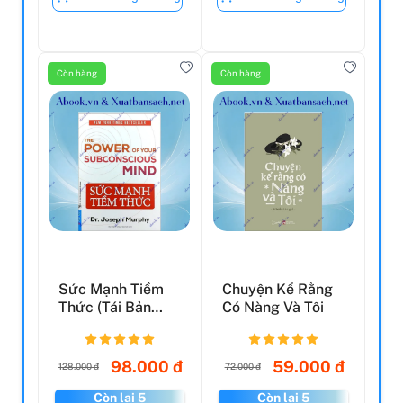
Còn hàng
Còn hàng
Sức Mạnh Tiềm
Chuyện Kể Rằng
Thức (Tái Bản
Có Nàng Và Tôi
2021)
98.000 đ
59.000 đ
128.000 đ
72.000 đ
Còn lại 5
Còn lại 5