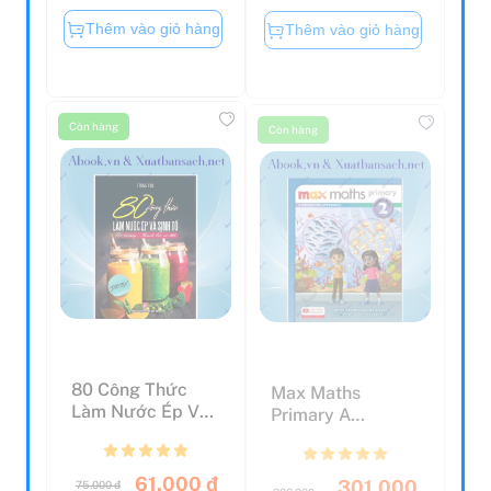
Thêm vào giỏ hàng
Thêm vào giỏ hàng
Còn hàng
Còn hàng
80 Công Thức
Max Maths
Làm Nước Ép Và
Primary A
Sinh Tố - Bổ
Singapore
Dưỡng Và ...
Approach Grade
2 Stu...
61.000 đ
301.000
75.000 đ
306.000