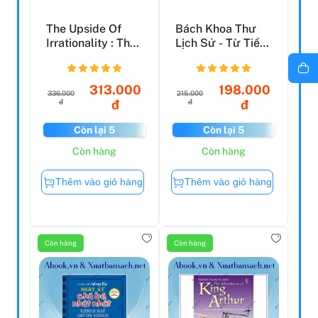
The Upside Of
Bách Khoa Thư
Irrationality : The
Lịch Sử - Từ Tiền
Unexpected
Sử Đến Thời Hiện
Benef...
Đ...
313.000
198.000
336.000
215.000
đ
đ
đ
đ
Còn lại 5
Còn lại 5
Còn hàng
Còn hàng
Thêm vào giỏ hàng
Thêm vào giỏ hàng
Còn hàng
Còn hàng