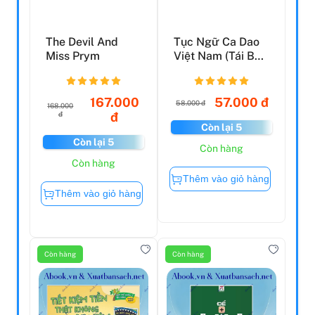
The Devil And
Tục Ngữ Ca Dao
Miss Prym
Việt Nam (Tái Bản
2022)
167.000
57.000 đ
58.000 đ
168.000
đ
đ
Còn lại 5
Còn lại 5
Còn hàng
Còn hàng
Thêm vào giỏ hàng
Thêm vào giỏ hàng
Còn hàng
Còn hàng