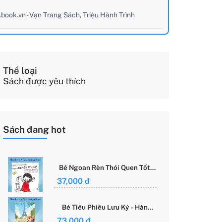
book.vn - Vạn Trang Sách, Triệu Hành Trình
Thể loại
Sách được yêu thích
Sách đang hot
Bé Ngoan Rèn Thói Quen Tốt -
Học Cách Tập Trung - Grace
37,000 đ
Said Focus
Bé Tiêu Phiêu Lưu Ký - Hành
Trình Một Mình Chinh Phục Thế
73,000 đ