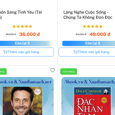
ồn Sáng Tình Yêu (Tái
Lặng Nghe Cuộc Sống -
)
Chúng Ta Không Đơn Độc
36.000 đ
49.000 đ
36.000 đ
50.000 đ
Còn lại 5
Còn lại 5
Còn hàng
Còn hàng
Thêm vào giỏ hàng
Thêm vào giỏ hàng
àng
Còn hàng