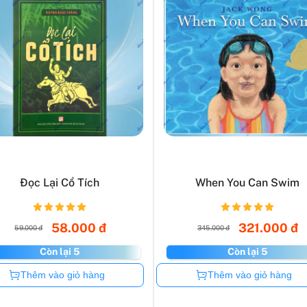
Đọc Lại Cổ Tích
When You Can Swim
58.000 đ
321.000 đ
59.000 đ
345.000 đ
Còn lại 5
Còn lại 5
Còn hàng
Còn hàng
Thêm vào giỏ hàng
Thêm vào giỏ hàng