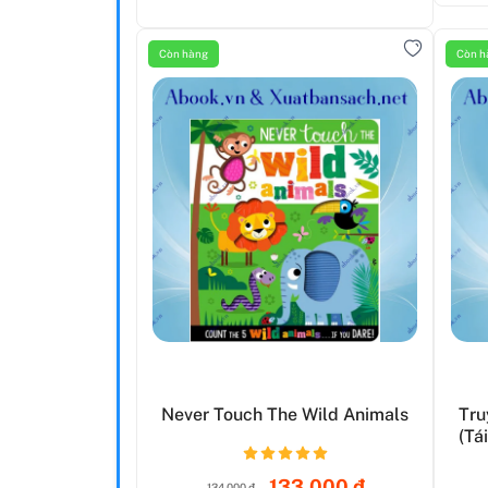
Còn hàng
Còn h
Never Touch The Wild Animals
Tru
(Tá
133.000 đ
134.000 đ