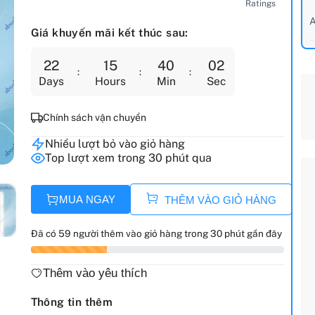
Ratings
A
Giá khuyến mãi kết thúc sau:
22
15
40
01
Days
Hours
Min
Sec
Chính sách vận chuyển
Nhiều lượt bỏ vào giỏ hàng
Top lượt xem trong 30 phút qua
MUA NGAY
THÊM VÀO GIỎ HÀNG
Đã có 59 người thêm vào giỏ hàng trong 30 phút gần đây
Thêm vào yêu thích
Thông tin thêm