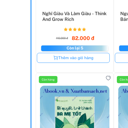
Nghĩ Giàu Và Làm Giàu - Think
Ngu
And Grow Rich
Bản
82.000 đ
110.000 đ
Còn lại 5
Còn hàng
Thêm vào giỏ hàng
Còn hàng
Còn h