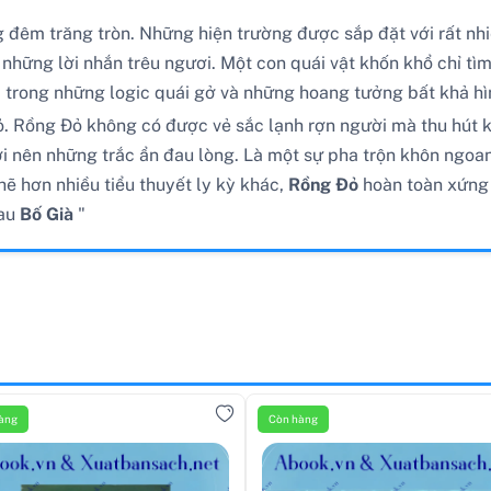
đêm trăng tròn. Những hiện trường được sắp đặt với rất nhiều
những lời nhắn trêu ngươi. Một con quái vật khốn khổ chỉ tìm 
 trong những logic quái gở và những hoang tưởng bất khả hì
ỏ. Rồng Đỏ không có được vẻ sắc lạnh rợn người mà thu hút 
 nên những trắc ẩn đau lòng. Là một sự pha trộn khôn ngoan c
hẽ hơn nhiều tiểu thuyết ly kỳ khác,
Rồng Đỏ
hoàn toàn xứng 
sau
Bố Già
"
àng
Còn hàng