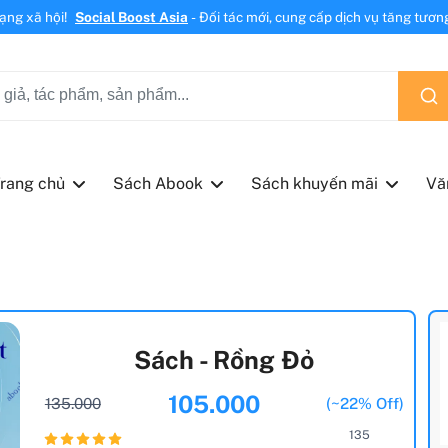
mạng xã hội!
Social Boost Asia
- Đối tác mới, cung cấp dịch vụ tăng tương 
rang chủ
Sách Abook
Sách khuyến mãi
Vă
Sách - Rồng Đỏ
105.000
135.000
(~22% Off)
135