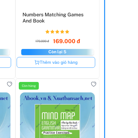
Numbers Matching Games
And Book
169.000 đ
170.000 đ
Còn lại 5
Còn hàng
Thêm vào giỏ hàng
Còn hàng