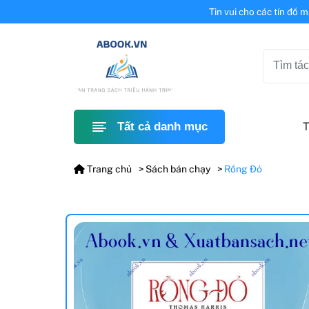
Tin vui cho các tín đồ 
T
Tất cả danh mục
Trang chủ
Sách bán chạy
Rồng Đỏ