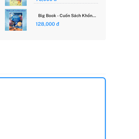
Giới Của Cô Gái Việt
Big Book - Cuốn Sách Khổng
Lồ Về Các Ngôi Sao Và Các
128,000 đ
Hành Tinh (Tái Bản)