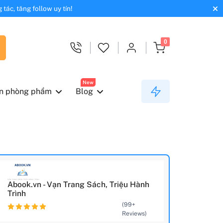
tác, tăng follow uy tín!
0
New
n phòng phẩm
Blog
Abook.vn - Vạn Trang Sách, Triệu Hành
Trình
(99+
Reviews)