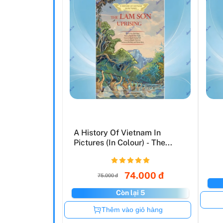
A History Of Vietnam In
Pictures (In Colour) - The...
74.000 đ
75.000 đ
Còn lại 5
Còn hàng
Thêm vào giỏ hàng