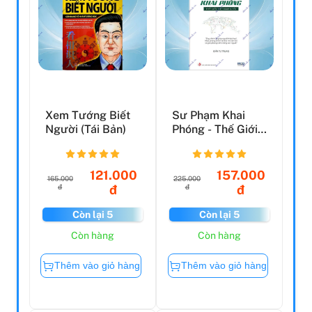
Xem Tướng Biết
Sư Phạm Khai
Người (Tái Bản)
Phóng - Thế Giới,
Việt Nam Và Tôi -
B...
121.000
157.000
165.000
225.000
đ
đ
đ
đ
Còn lại 5
Còn lại 5
Còn hàng
Còn hàng
Thêm vào giỏ hàng
Thêm vào giỏ hàng