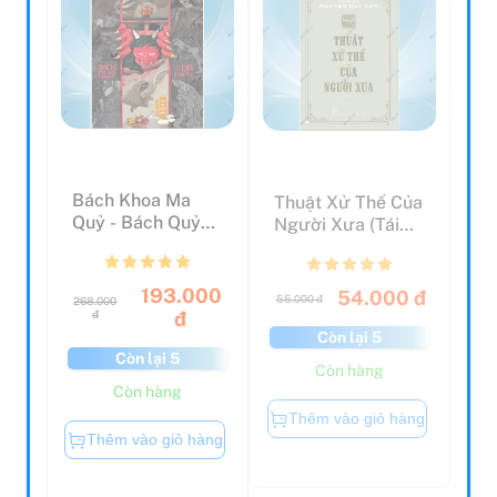
Bách Khoa Ma
Thuật Xử Thế Của
Quỷ - Bách Quỷ
Người Xưa (Tái
Dạ Hành - Kỳ Thư
Bản 2021)
Về Cá...
193.000
54.000 đ
55.000 đ
268.000
đ
đ
Còn lại 5
Còn lại 5
Còn hàng
Còn hàng
Thêm vào giỏ hàng
Thêm vào giỏ hàng