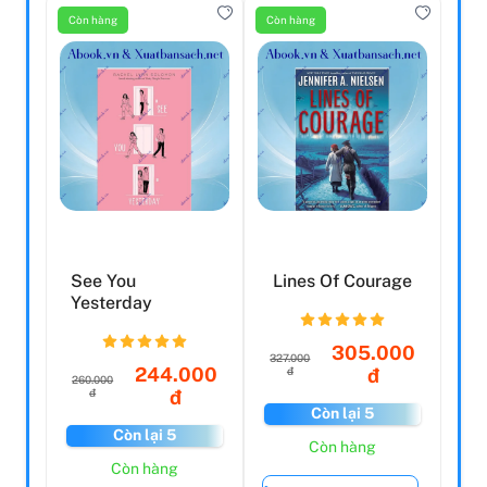
Còn hàng
Còn hàng
See You
Lines Of Courage
Yesterday
305.000
327.000
244.000
đ
đ
260.000
đ
đ
Còn lại 5
Còn lại 5
Còn hàng
Còn hàng