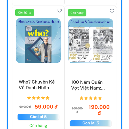
Còn hàng
Còn hàng
Who? Chuyện Kể
100 Năm Quần
Về Danh Nhân
Vợt Việt Nam:
Thế Giới - Jeff
Một Thời Vàng
Bezos
Son, Một ...
59.000 đ
190.000
60.000 đ
200.000
đ
đ
Còn lại 5
Còn lại 5
Còn hàng