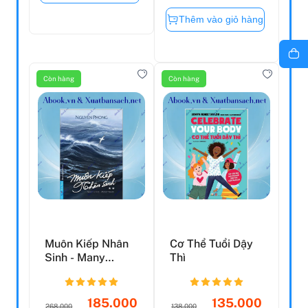
Thêm vào giỏ hàng
Còn hàng
Còn hàng
Muôn Kiếp Nhân
Cơ Thể Tuổi Dậy
Sinh - Many
Thì
Times, Many Lives
- Tập...
185.000
135.000
268.000
138.000