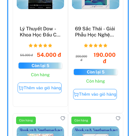
Lý Thuyết Dow -
69 Sắc Thái - Giải
Khoa Học Đầu Cơ
Phẫu Học Nghệ
Chứng Khoán: Bí
Thuật
Qu...
54.000 đ
190.000
55.000 đ
200.000
đ
đ
Còn lại 5
Còn lại 5
Còn hàng
Còn hàng
Thêm vào giỏ hàng
Thêm vào giỏ hàng
Còn hàng
Còn hàng