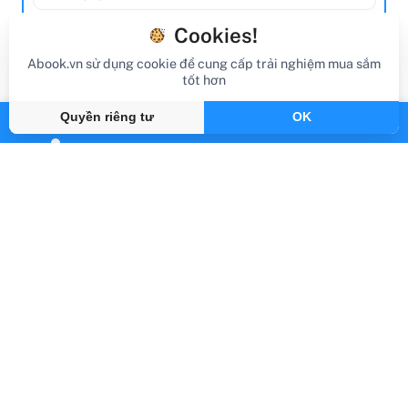
Cookies!
Abook.vn sử dụng cookie để cung cấp trải nghiệm mua sắm
tốt hơn
Quyền riêng tư
OK
Abook.vn - Vạn trang sách, triệu hành trình
support@abook.vn
Abook.vn - Giới thiệu
Hỗ trợ đơn hàng
Các loại sách
Liên hệ