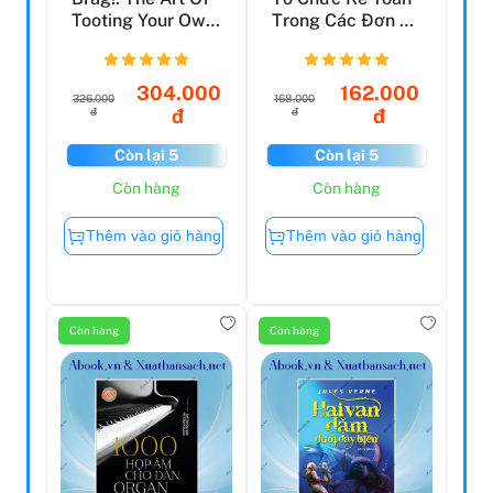
Tooting Your Own
Trong Các Đơn Vị
Horn Without Bl...
Kinh Tế
304.000
162.000
326.000
168.000
đ
đ
đ
đ
Còn lại 5
Còn lại 5
Còn hàng
Còn hàng
Thêm vào giỏ hàng
Thêm vào giỏ hàng
Còn hàng
Còn hàng