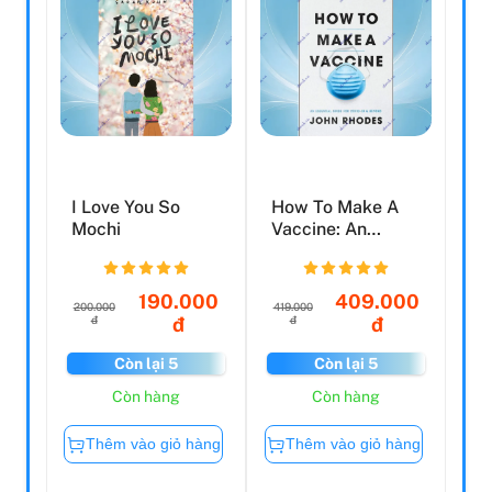
I Love You So
How To Make A
Mochi
Vaccine: An
Essential Guide
For COVI...
190.000
409.000
200.000
419.000
đ
đ
đ
đ
Còn lại 5
Còn lại 5
Còn hàng
Còn hàng
Thêm vào giỏ hàng
Thêm vào giỏ hàng