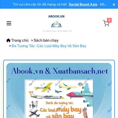
Tin vui cho các tín đồ mạng xã hội!
Social Boost Asia
- Đối
tác mới, cung cấp dịch vụ tăng tương tác, tăng follow uy tín!
0
Trang chủ
Sách bán chạy
Đa Tương Tác - Các Loại Máy Bay Và Sân Bay