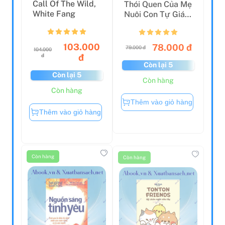
Call Of The Wild,
Thói Quen Của Mẹ
White Fang
Nuôi Con Tự Giác
Học Tập
103.000
78.000 đ
79.000 đ
104.000
đ
đ
Còn lại 5
Còn lại 5
Còn hàng
Còn hàng
Thêm vào giỏ hàng
Thêm vào giỏ hàng
Còn hàng
Còn hàng