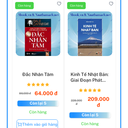
Còn hàng
Còn hàng
Đắc Nhân Tâm
Kinh Tế Nhật Bản:
Giai Đoạn Phát
Triển Thần Kỳ
195...
64.000 đ
86.000 đ
209.000
228.000
Còn lại 5
đ
đ
Còn hàng
Còn lại 5
Còn hàng
Thêm vào giỏ hàng