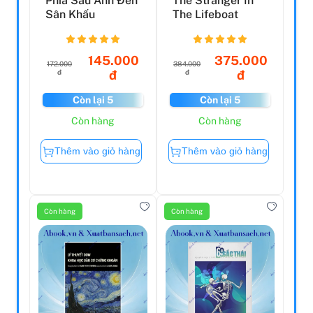
Phía Sau Ánh Đèn
The Stranger In
Sân Khấu
The Lifeboat
145.000
375.000
172.000
384.000
đ
đ
đ
đ
Còn lại 5
Còn lại 5
Còn hàng
Còn hàng
Thêm vào giỏ hàng
Thêm vào giỏ hàng
Còn hàng
Còn hàng