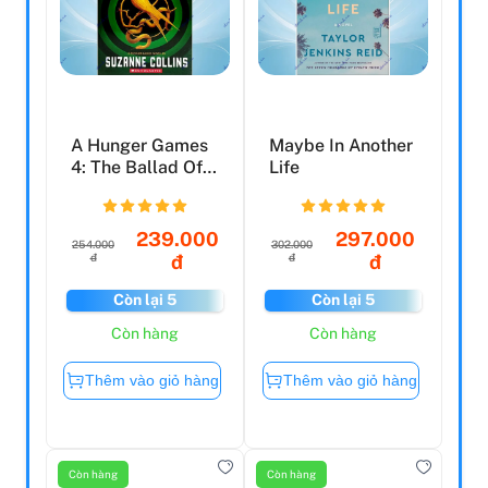
A Hunger Games
Maybe In Another
4: The Ballad Of
Life
Songbirds And
Snak...
239.000
297.000
254.000
302.000
đ
đ
đ
đ
Còn lại 5
Còn lại 5
Còn hàng
Còn hàng
Thêm vào giỏ hàng
Thêm vào giỏ hàng
Còn hàng
Còn hàng