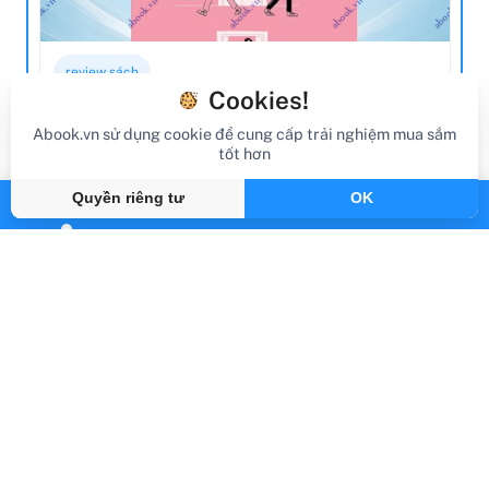
review sách
Cookies!
Review Sách See You Yesterday
Abook.vn sử dụng cookie để cung cấp trải nghiệm mua sắm
tốt hơn
Gần đây
By Abook.vn
Quyền riêng tư
OK
Abook.vn - Vạn trang sách, triệu hành trình
support@abook.vn
Abook.vn - Giới thiệu