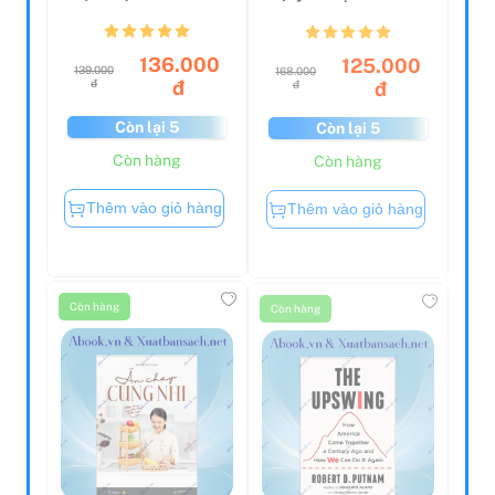
Nêu Ngày Tết
Putin:
Innenansichte...
136.000
125.000
139.000
168.000
đ
đ
đ
đ
Còn lại 5
Còn lại 5
Còn hàng
Còn hàng
Thêm vào giỏ hàng
Thêm vào giỏ hàng
Còn hàng
Còn hàng