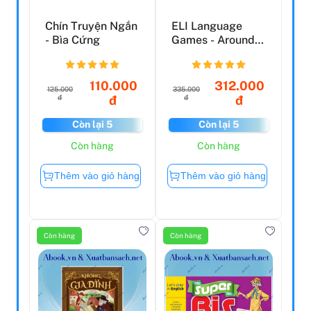
Chín Truyện Ngắn
ELI Language
- Bìa Cứng
Games - Around
The City
110.000
312.000
125.000
335.000
đ
đ
đ
đ
Còn lại 5
Còn lại 5
Còn hàng
Còn hàng
Thêm vào giỏ hàng
Thêm vào giỏ hàng
Còn hàng
Còn hàng