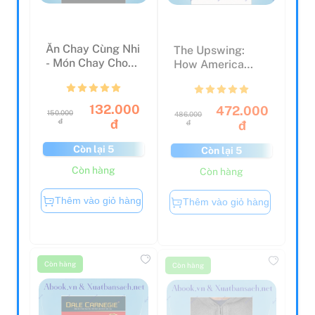
Ăn Chay Cùng Nhi
The Upswing:
- Món Chay Cho
How America
Cơm Nhà Thêm
Came Together A
Ngon
Century A...
132.000
472.000
150.000
486.000
đ
đ
đ
đ
Còn lại 5
Còn lại 5
Còn hàng
Còn hàng
Thêm vào giỏ hàng
Thêm vào giỏ hàng
Còn hàng
Còn hàng