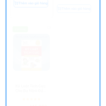
Thêm vào giỏ hàng
Còn hàng
Còn hàng
Kỷ Luật Tích Cực
Thomas Jefferson:
Cho Ba Năm Đầu
Nhân Sư Mỹ
Đời
145.000
200.000
192.000
259.000
đ
đ