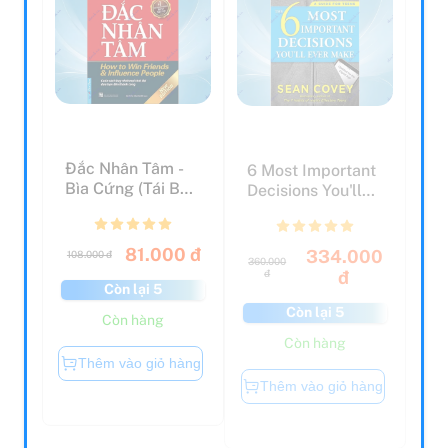
Đắc Nhân Tâm -
6 Most Important
Bìa Cứng (Tái Bản
Decisions You'll
2021)
Ever Make
81.000 đ
334.000
108.000 đ
360.000
đ
đ
Còn lại 5
Còn lại 5
Còn hàng
Còn hàng
Thêm vào giỏ hàng
Thêm vào giỏ hàng