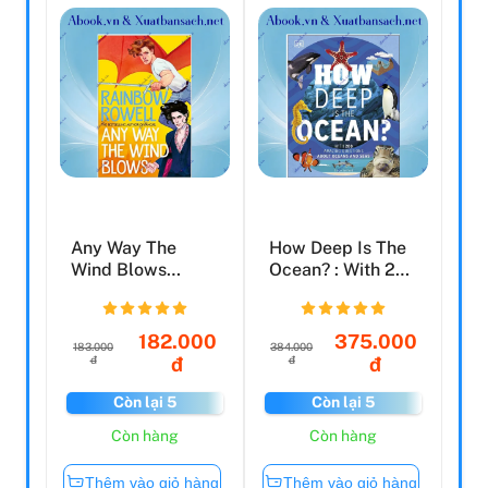
Any Way The
How Deep Is The
Wind Blows
Ocean? : With 200
(Simon Snow 3)
Amazing
Question...
182.000
375.000
183.000
384.000
đ
đ
đ
đ
Còn lại 5
Còn lại 5
Còn hàng
Còn hàng
Thêm vào giỏ hàng
Thêm vào giỏ hàng