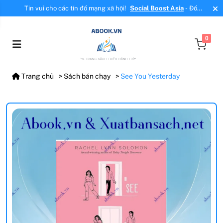
Tin vui cho các tín đồ mạng xã hội!
Social Boost Asia
- Đối
tác mới, cung cấp dịch vụ tăng tương tác, tăng follow uy tín!
0
Trang chủ
Sách bán chạy
See You Yesterday