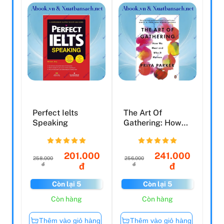
Perfect Ielts
The Art Of
Speaking
Gathering: How
We Meet And Why
It Matte...
201.000
241.000
258.000
256.000
đ
đ
đ
đ
Còn lại 5
Còn lại 5
Còn hàng
Còn hàng
Thêm vào giỏ hàng
Thêm vào giỏ hàng