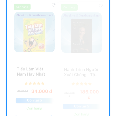
Còn hàng
Còn hàng
Tiếu Lâm Việt
Hành Trình Người
Nam Hay Nhất
Xuất Chúng - Tập
1: 7 Tư Duy Để
D...
34.000 đ
185.000
35.000 đ
350.000
đ
đ
Còn lại 5
Còn lại 5
Còn hàng
Còn hàng
Thêm vào giỏ hàng