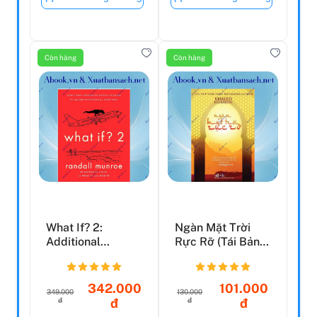
Còn hàng
Còn hàng
What If? 2:
Ngàn Mặt Trời
Additional
Rực Rỡ (Tái Bản
Serious Scientific
2019)
Answers ...
342.000
101.000
349.000
130.000
đ
đ
đ
đ