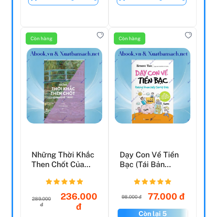
Còn hàng
Còn hàng
Những Thời Khắc
Dạy Con Về Tiền
Then Chốt Của
Bạc (Tái Bản
Nghệ Thuật
2023)
236.000
77.000 đ
98.000 đ
289.000
đ
đ
Còn lại 5