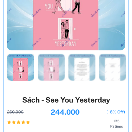
Sách - See You Yesterday
244.000
260.000
(~6% Off)
135
Ratings