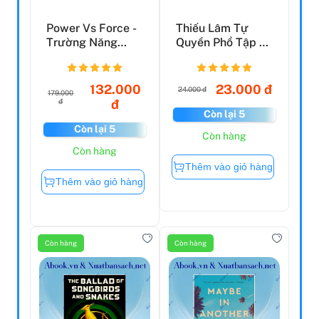
Power Vs Force -
Thiếu Lâm Tự
Trường Năng
Quyền Phổ Tập 2
Lượng Và Những
- Tâm Ý Môn
Nhân T...
132.000
23.000 đ
24.000 đ
179.000
đ
đ
Còn lại 5
Còn lại 5
Còn hàng
Còn hàng
Thêm vào giỏ hàng
Thêm vào giỏ hàng
Còn hàng
Còn hàng