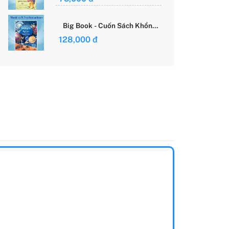
Giới Của Cô Gái Việt
Big Book - Cuốn Sách Khổng
Lồ Về Các Ngôi Sao Và Các
128,000 đ
Hành Tinh (Tái Bản)