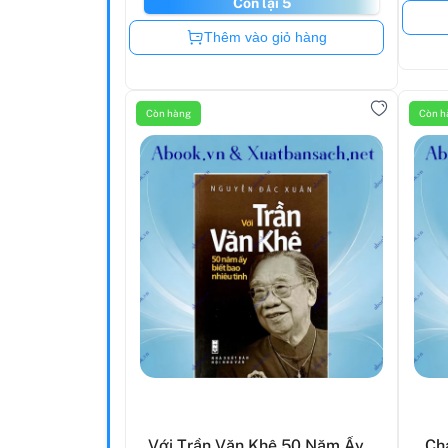
Còn lại 5
Còn hàng
Thêm vào giỏ hàng
Còn hàng
Còn h
Với Trần Văn Khê 50 Năm Ấy
Ch