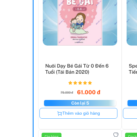
Nuôi Dạy Bé Gái Từ 0 Đến 6
Spe
Tuổi (Tái Bản 2020)
Tiế
61.000 đ
75.000 đ
Còn lại 5
Còn hàng
Thêm vào giỏ hàng
Còn hàng
Còn h