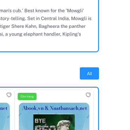
 man's cub.' Best known for the 'Mowgli'
ry-telling. Set in Central India, Mowgli is
 tiger Shere Kahn, Bagheera the panther
i, a young elephant handler, Kipling's
All
Còn hàng