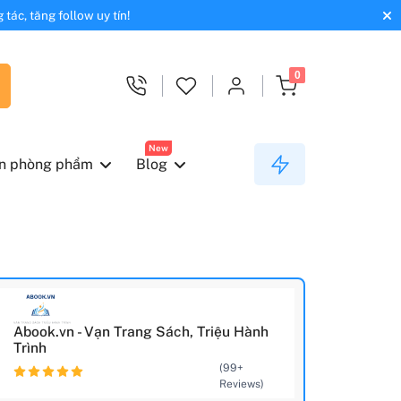
tác, tăng follow uy tín!
0
New
n phòng phẩm
Blog
Abook.vn - Vạn Trang Sách, Triệu Hành
Trình
(99+
Reviews)