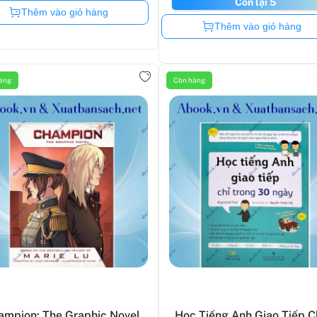
Còn lại 5
Còn hàng
Thêm vào giỏ hàng
Còn hàng
Thêm vào giỏ hàng
àng
Còn hàng
ampion: The Graphic Novel
Học Tiếng Anh Giao Tiếp C