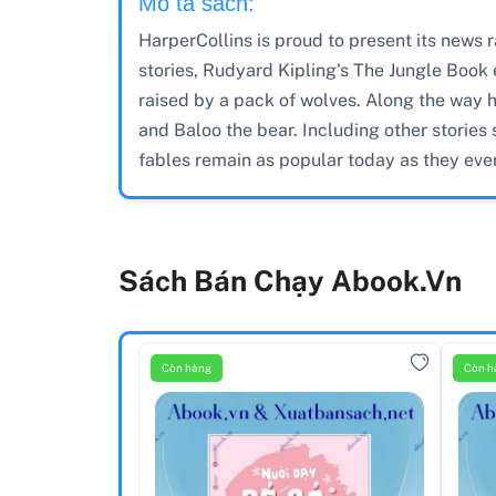
Mô tả sách:
HarperCollins is proud to present its news r
stories, Rudyard Kipling's The Jungle Book 
raised by a pack of wolves. Along the way
and Baloo the bear. Including other stories 
fables remain as popular today as they eve
Sách Bán Chạy Abook.vn
Còn hàng
Còn h