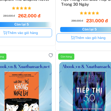
Trong 30 Ngày
262.000 đ
280.000 đ
231.000 đ
298.000 đ
Còn lại 5
Còn lại 5
Còn hàng
Thêm vào giỏ hàng
Còn hàng
Thêm vào giỏ hàng
àng
Còn hàng