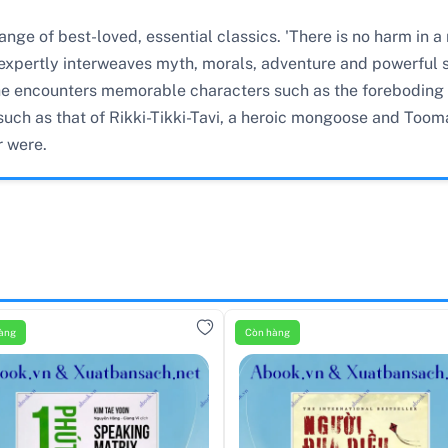
ange of best-loved, essential classics. 'There is no harm in a
expertly interweaves myth, morals, adventure and powerful sto
 he encounters memorable characters such as the foreboding
such as that of Rikki-Tikki-Tavi, a heroic mongoose and Tooma
r were.
àng
Còn hàng