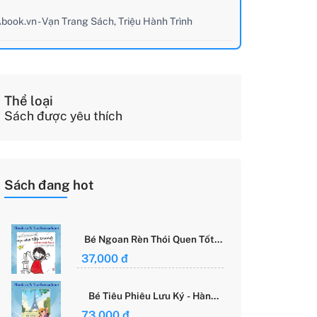
book.vn - Vạn Trang Sách, Triệu Hành Trình
Thể loại
Sách được yêu thích
Sách đang hot
Bé Ngoan Rèn Thói Quen Tốt -
Học Cách Tập Trung - Grace
37,000 đ
Said Focus
Bé Tiêu Phiêu Lưu Ký - Hành
Trình Một Mình Chinh Phục Thế
73,000 đ