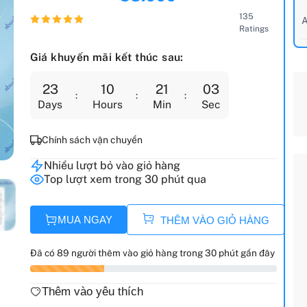
135
A
Ratings
Giá khuyến mãi kết thúc sau:
23
10
21
02
Days
Hours
Min
Sec
Chính sách vận chuyển
Nhiều lượt bỏ vào giỏ hàng
Top lượt xem trong 30 phút qua
MUA NGAY
THÊM VÀO GIỎ HÀNG
Đã có 89 người thêm vào giỏ hàng trong 30 phút gần đây
Thêm vào yêu thích