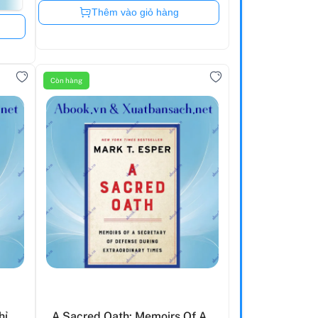
Còn hàng
Thêm vào giỏ hàng
Còn hàng
hỉ
A Sacred Oath: Memoirs Of A