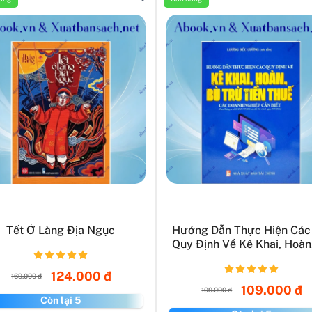
Tết Ở Làng Địa Ngục
Hướng Dẫn Thực Hiện Các
Quy Định Về Kê Khai, Hoàn,
124.000 đ
169.000 đ
109.000 đ
109.000 đ
Còn lại 5