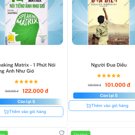
aking Matrix - 1 Phút Nói
Người Đua Diều
ng Anh Như Gió
101.000 đ
129.000 đ
122.000 đ
159.000 đ
Còn lại 5
Còn lại 5
Còn hàng
Thêm vào giỏ hàng
Còn hàng
Thêm vào giỏ hàng
àng
Còn hàng