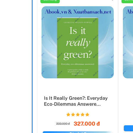
Is It Really Green?: Everyday
Eco-Dilemmas Answere...
327.000 đ
333.000 đ