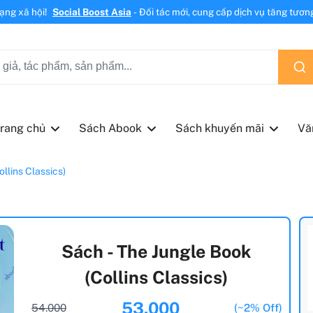
mạng xã hội!
Social Boost Asia
- Đối tác mới, cung cấp dịch vụ tăng tương 
rang chủ
Sách Abook
Sách khuyến mãi
Vă
llins Classics)
Sách - The Jungle Book
(Collins Classics)
53.000
54.000
(~2% Off)