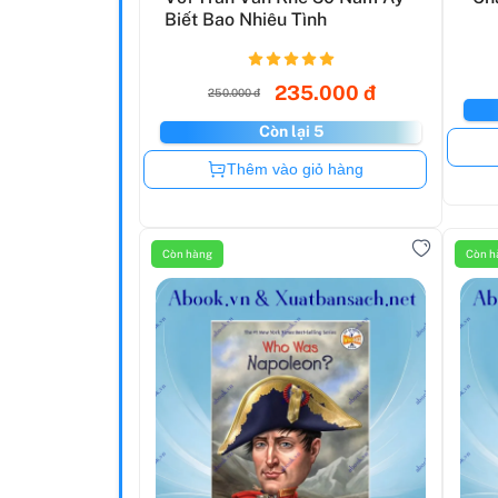
Biết Bao Nhiêu Tình
235.000 đ
250.000 đ
Còn lại 5
Còn hàng
Thêm vào giỏ hàng
Còn hàng
Còn h