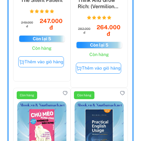
The Silent Patient
Think And Grow
Rich: (Vermilion
Life Essentials) (...
247.000
249.000
264.000
đ
đ
282.000
đ
đ
Còn lại 5
Còn lại 5
Còn hàng
Còn hàng
Thêm vào giỏ hàng
Thêm vào giỏ hàng
Còn hàng
Còn hàng