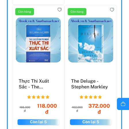
Còn hàng
Còn hàng
Thực Thi Xuất
The Deluge -
Sắc - The
Stephen Markley
Execution
Premium (2022)
118.000
372.000
165.000
402.000
đ
đ
đ
đ
Còn lại 5
Còn lại 5