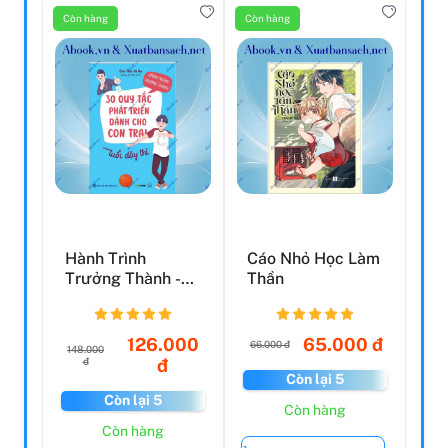
Còn hàng
Còn hàng
Hành Trình
Cáo Nhỏ Học Làm
Trưởng Thành -
Thần
30 Quy Tắc Phát
Triển Dà...
126.000
65.000 đ
66.000 đ
148.000
đ
đ
Còn lại 5
Còn lại 5
Còn hàng
Còn hàng