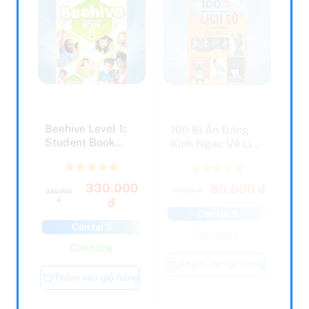
Beehive Level 1:
100 Bí Ẩn Đáng
Student Book
Kinh Ngạc Về Lịch
With Online
Sử - 100 Things
Practice
T...
330.000
80.000 đ
100.000 đ
336.000
đ
đ
Còn lại 5
Còn lại 5
Còn hàng
Còn hàng
Thêm vào giỏ hàng
Thêm vào giỏ hàng