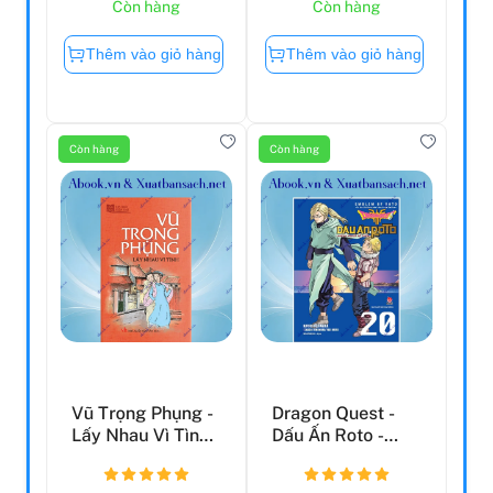
Còn hàng
Còn hàng
Thêm vào giỏ hàng
Thêm vào giỏ hàng
Còn hàng
Còn hàng
Vũ Trọng Phụng -
Dragon Quest -
Lấy Nhau Vì Tình
Dấu Ấn Roto -
(Sổ Tay Văn Học
Những Người Kế
...
Thừa -...