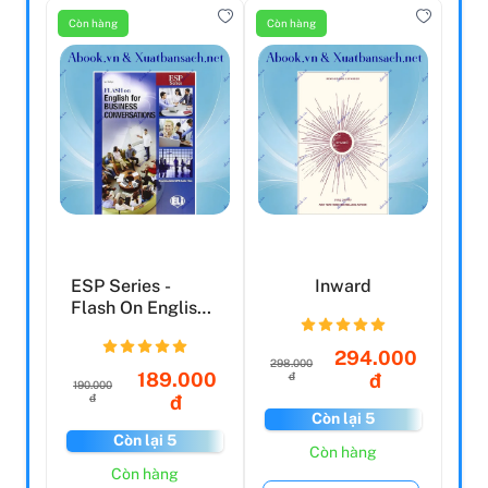
Còn hàng
Còn hàng
ESP Series -
Inward
Flash On English
For Business
Convers...
294.000
298.000
189.000
đ
đ
190.000
đ
đ
Còn lại 5
Còn lại 5
Còn hàng
Còn hàng