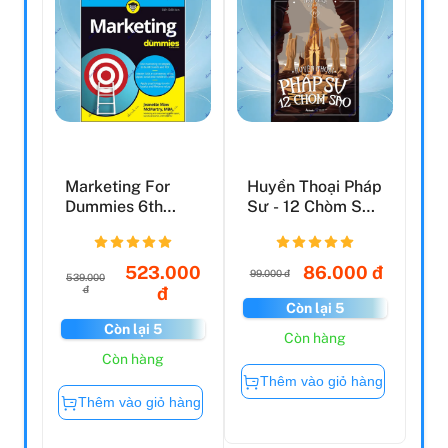
Marketing For
Huyền Thoại Pháp
Dummies 6th
Sư - 12 Chòm Sao
Edition
(Tập 4)
523.000
86.000 đ
99.000 đ
539.000
đ
đ
Còn lại 5
Còn lại 5
Còn hàng
Còn hàng
Thêm vào giỏ hàng
Thêm vào giỏ hàng