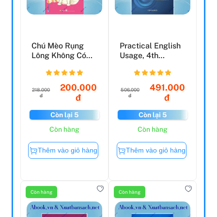
Chú Mèo Rụng
Practical English
Lông Không Có
Usage, 4th
Điểm Dừng
Edition:
Paperback: M...
200.000
491.000
218.000
506.000
đ
đ
đ
đ
Còn lại 5
Còn lại 5
Còn hàng
Còn hàng
Thêm vào giỏ hàng
Thêm vào giỏ hàng
Còn hàng
Còn hàng