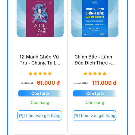
12 Mảnh Ghép Vũ
Chính Bắc - Lãnh
Trụ - Chúng Ta Là
Đão Đích Thực -
Song Ngư
Discover Your
Tru...
61.000 đ
111.000 đ
69.000 đ
155.000 đ
Còn lại 5
Còn lại 5
Còn hàng
Còn hàng
Thêm vào giỏ hàng
Thêm vào giỏ hàng