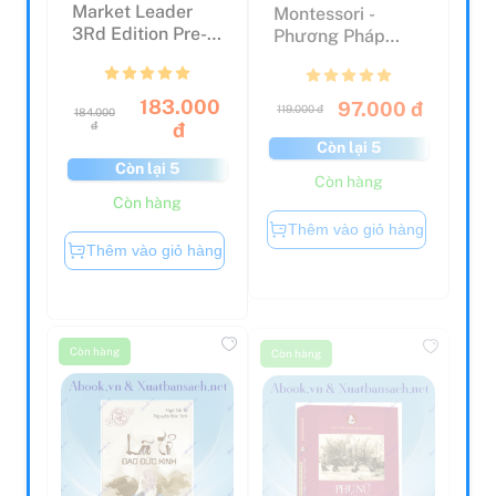
Market Leader
Montessori -
3Rd Edition Pre-
Phương Pháp
Intermediate
Giáo Dục Toàn
Practic...
Diện Cho Tr...
183.000
97.000 đ
119.000 đ
184.000
đ
đ
Còn lại 5
Còn lại 5
Còn hàng
Còn hàng
Thêm vào giỏ hàng
Thêm vào giỏ hàng
Còn hàng
Còn hàng