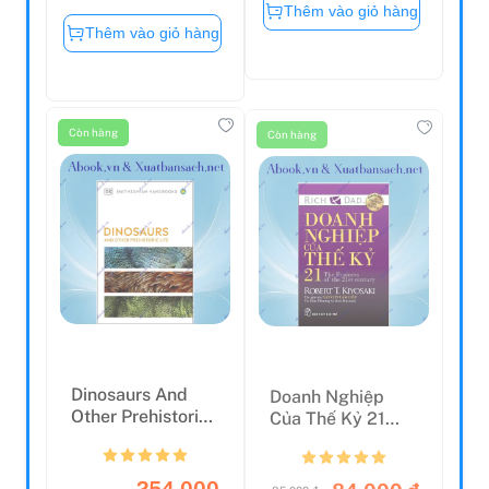
Thêm vào giỏ hàng
Thêm vào giỏ hàng
Còn hàng
Còn hàng
Dinosaurs And
Doanh Nghiệp
Other Prehistoric
Của Thế Kỷ 21
Life (DK
(Tái Bản 2019)
Smithsoni...
254.000
84.000 đ
85.000 đ
256.000