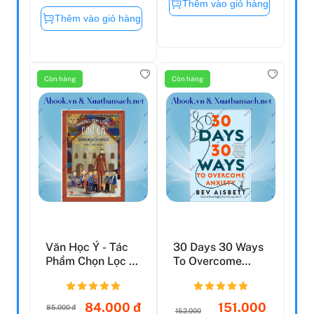
Thêm vào giỏ hàng
Thêm vào giỏ hàng
Còn hàng
Còn hàng
Văn Học Ý - Tác
30 Days 30 Ways
Phẩm Chọn Lọc -
To Overcome
Những Tấm Lòng
Anxiety
Cao...
84.000 đ
151.000
85.000 đ
152.000