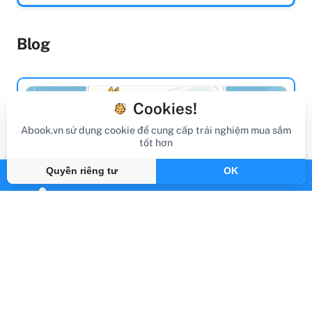
Blog
Cookies!
Abook.vn sử dụng cookie để cung cấp trải nghiệm mua sắm
tốt hơn
Quyền riêng tư
OK
review sách
Review Sách Trước Khi Chúng Ta Nói Lời
Chia Tay
Gần đây
By Abook.vn