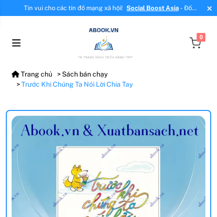
Tin vui cho các tín đồ mạng xã hội!
Social Boost Asia
- Đối
tác mới, cung cấp dịch vụ tăng tương tác, tăng follow uy tín!
0
Trang chủ
Sách bán chạy
Trước Khi Chúng Ta Nói Lời Chia Tay