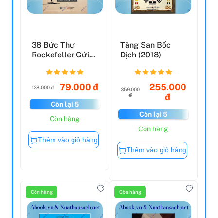
38 Bức Thư
Tăng San Bốc
Rockefeller Gửi
Dịch (2018)
Cho Con Trai
79.000 đ
255.000
138.000 đ
359.000
đ
đ
Còn lại 5
Còn lại 5
Còn hàng
Còn hàng
Thêm vào giỏ hàng
Thêm vào giỏ hàng
Còn hàng
Còn hàng