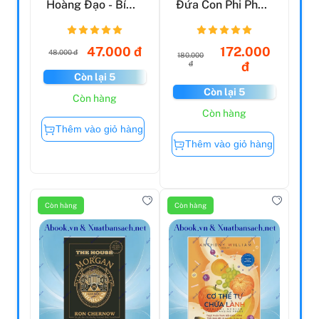
Hoàng Đạo - Bí
Đứa Con Phi Pháp
Mật Cung Sư Tử -
- Tự Truyện Về
Ch...
Thời...
47.000 đ
172.000
48.000 đ
180.000
đ
đ
Còn lại 5
Còn lại 5
Còn hàng
Còn hàng
Thêm vào giỏ hàng
Thêm vào giỏ hàng
Còn hàng
Còn hàng