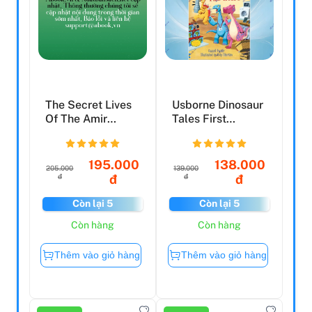
The Secret Lives
Usborne Dinosaur
Of The Amir
Tales First
Sisters [IE,
Reading Level 3:
Airside,...
The ...
195.000
138.000
205.000
139.000
đ
đ
đ
đ
Còn lại 5
Còn lại 5
Còn hàng
Còn hàng
Thêm vào giỏ hàng
Thêm vào giỏ hàng