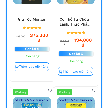
Gia Tộc Morgan
Cơ Thể Tự Chữa
Lành: Thực Phẩm
Thay Đổi Cuộc
Sống
375.000
499.000
134.000
đ
đ
185.000
đ
đ
Còn lại 5
Còn lại 5
Còn hàng
Còn hàng
Thêm vào giỏ hàng
Thêm vào giỏ hàng
Còn hàng
Còn hàng