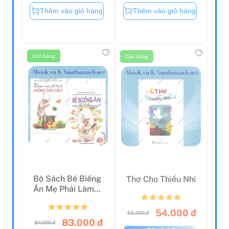
Thêm vào giỏ hàng
Thêm vào giỏ hàng
Còn hàng
Còn hàng
Bộ Sách Bé Biếng
Thơ Cho Thiếu Nhi
Ăn Mẹ Phải Làm
Gì? + Làm Sao Để
T...
54.000 đ
55.000 đ
83.000 đ
84.000 đ
Còn lại 5