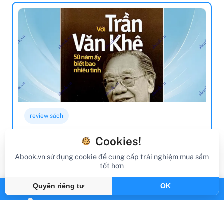
review sách
Review Sách Với Trần Văn Khê 50 Năm
Cookies!
Ấy Biết Bao Nhiêu Tình
Abook.vn sử dụng cookie để cung cấp trải nghiệm mua sắm
tốt hơn
Gần đây
By Abook.vn
Quyền riêng tư
OK