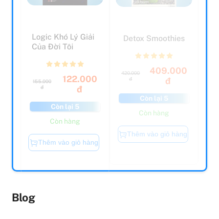
Logic Khó Lý Giải
Detox Smoothies
Của Đời Tôi
409.000
420.000
122.000
đ
đ
155.000
đ
đ
Còn lại 5
Còn lại 5
Còn hàng
Còn hàng
Thêm vào giỏ hàng
Thêm vào giỏ hàng
Blog