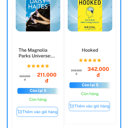
The Magnolia
Hooked
Parks Universe:
Daisy Haites
(Book 2)
342.000
349.000
211.000
đ
đ
223.000
đ
đ
Còn lại 5
Còn lại 5
Còn hàng
Còn hàng
Thêm vào giỏ hàng
Thêm vào giỏ hàng