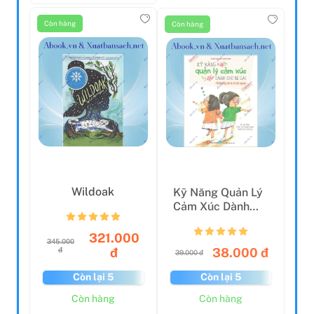
Còn hàng
Còn hàng
Wildoak
Kỹ Năng Quản Lý
Cảm Xúc Dành
Cho Bé Gái - Tớ
Không...
321.000
345.000
38.000 đ
đ
đ
39.000 đ
Còn lại 5
Còn lại 5
Còn hàng
Còn hàng