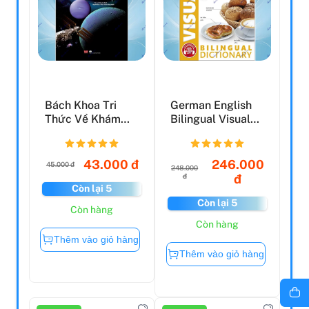
Bách Khoa Tri
German English
Thức Về Khám
Bilingual Visual
Phá Thế Giới Cho
Dictionary
Trẻ Em...
43.000 đ
246.000
45.000 đ
248.000
đ
đ
Còn lại 5
Còn lại 5
Còn hàng
Còn hàng
Thêm vào giỏ hàng
Thêm vào giỏ hàng