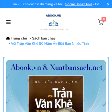
Tin vui cho các tín đồ mạng xã hội!
Social Boost Asia
- Đối
tác mới, cung cấp dịch vụ tăng tương tác, tăng follow uy tín!
0
Trang chủ
Sách bán chạy
Với Trần Văn Khê 50 Năm Ấy Biết Bao Nhiêu Tình