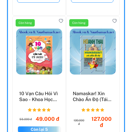
Còn hàng
Còn hàng
10 Vạn Câu Hỏi Vì
Namaskar! Xin
Sao - Khoa Học
Chào Ấn Độ (Tái
Quanh Ta 2 (Tái
Bản 2020)
B...
49.000 đ
127.000
55.000 đ
130.000
đ
đ
Còn lại 5