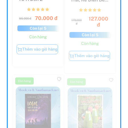
Phải (Tái Bản
2021...
70.000 đ
127.000
85.000 đ
179.000
đ
đ
Còn lại 5
Còn lại 5
Còn hàng
Còn hàng
Thêm vào giỏ hàng
Thêm vào giỏ hàng
Còn hàng
Còn hàng