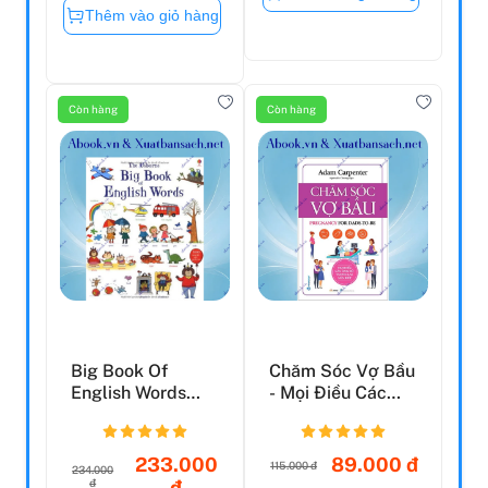
Thêm vào giỏ hàng
Còn hàng
Còn hàng
Big Book Of
Chăm Sóc Vợ Bầu
English Words
- Mọi Điều Các
(Big Word Books)
Ông Bố Tương Lai
Board B...
Nê...
233.000
89.000 đ
115.000 đ
234.000
đ
đ