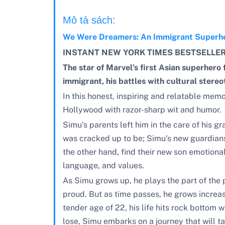
Mô tả sách:
We Were Dreamers: An Immigrant Superhe
INSTANT NEW YORK TIMES BESTSELLE
The star of Marvel’s first Asian superhero 
immigrant, his battles with cultural stereo
In this honest, inspiring and relatable memo
Hollywood with razor-sharp wit and humor.
Simu's parents left him in the care of his g
was cracked up to be; Simu's new guardians 
the other hand, find their new son emotionall
language, and values.
As Simu grows up, he plays the part of the 
proud. But as time passes, he grows increasi
tender age of 22, his life hits rock bottom w
lose, Simu embarks on a journey that will ta