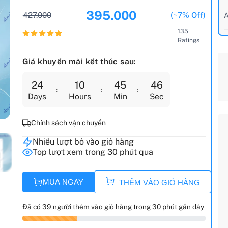
395.000
427.000
(~7% Off)
A
135
Ratings
Giá khuyến mãi kết thúc sau:
24
10
45
44
Days
Hours
Min
Sec
Chính sách vận chuyển
Nhiều lượt bỏ vào giỏ hàng
Top lượt xem trong 30 phút qua
MUA NGAY
THÊM VÀO GIỎ HÀNG
Đã có 39 người thêm vào giỏ hàng trong 30 phút gần đây