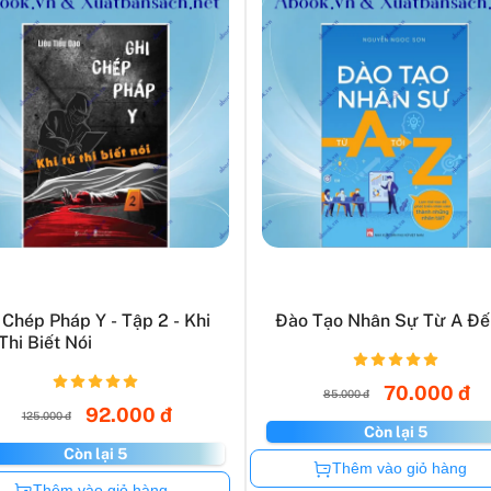
 Chép Pháp Y - Tập 2 - Khi
Đào Tạo Nhân Sự Từ A Đế
Thi Biết Nói
70.000 đ
85.000 đ
92.000 đ
125.000 đ
Còn lại 5
Còn lại 5
Còn hàng
Thêm vào giỏ hàng
Còn hàng
Thêm vào giỏ hàng