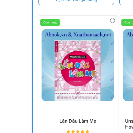
Còn hàng
Còn h
Lần Đầu Làm Mẹ
Uns
How
...