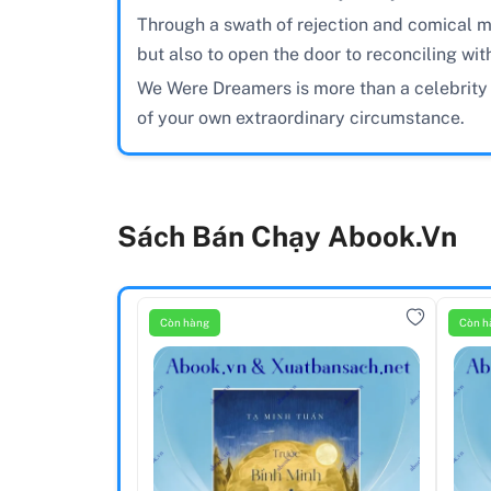
Through a swath of rejection and comical mi
but also to open the door to reconciling wit
We Were Dreamers is more than a celebrity 
of your own extraordinary circumstance.
Sách Bán Chạy Abook.vn
Còn hàng
Còn h