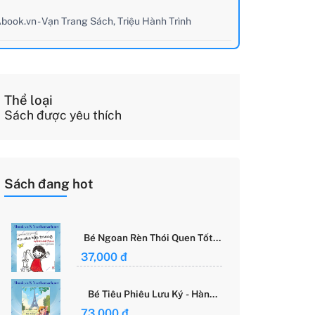
book.vn - Vạn Trang Sách, Triệu Hành Trình
Thể loại
Sách được yêu thích
Sách đang hot
Bé Ngoan Rèn Thói Quen Tốt -
Học Cách Tập Trung - Grace
37,000 đ
Said Focus
Bé Tiêu Phiêu Lưu Ký - Hành
Trình Một Mình Chinh Phục Thế
73,000 đ