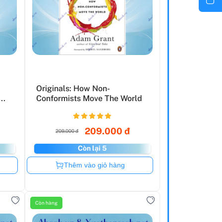
Originals: How Non-
..
Conformists Move The World
209.000 đ
209.000 đ
Còn lại 5
Còn hàng
Thêm vào giỏ hàng
Còn hàng