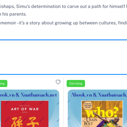
shaps, Simu's determination to carve out a path for himself 
h his parents.
memoir - it's a story about growing up between cultures, fin
àng
Còn hàng