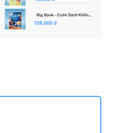
Giới Của Cô Gái Việt
Big Book - Cuốn Sách Khổng
Lồ Về Các Ngôi Sao Và Các
128,000 đ
Hành Tinh (Tái Bản)