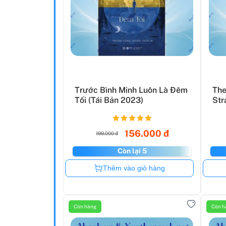
Trước Bình Minh Luôn Là Đêm
The
Tối (Tái Bản 2023)
Str
156.000 đ
199.000 đ
Còn lại 5
Còn hàng
Thêm vào giỏ hàng
Còn hàng
Còn h