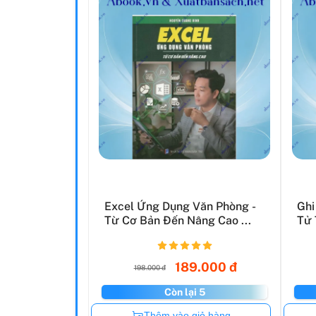
Excel Ứng Dụng Văn Phòng -
Ghi
Từ Cơ Bản Đến Nâng Cao ...
Tử 
189.000 đ
198.000 đ
Còn lại 5
Còn hàng
Thêm vào giỏ hàng