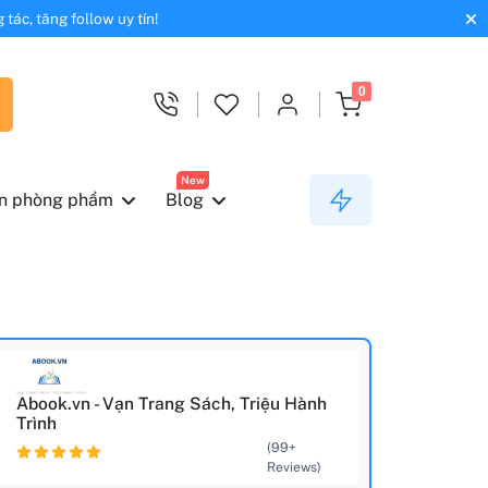
tác, tăng follow uy tín!
0
New
n phòng phẩm
Blog
Abook.vn - Vạn Trang Sách, Triệu Hành
Trình
(99+
Reviews)