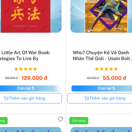
 Little Art Of War Book:
Who? Chuyện Kể Về Danh
ategies To Live By
Nhân Thế Giới - Usain Bolt .
129.000 đ
55.000 đ
130.000 đ
60.000 đ
Còn lại 5
Còn lại 5
Còn hàng
Còn hàng
Thêm vào giỏ hàng
Thêm vào giỏ hàng
àng
Còn hàng