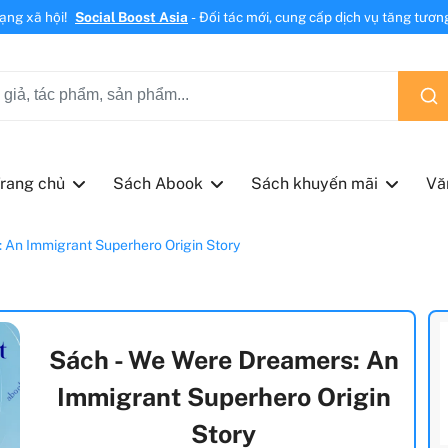
mạng xã hội!
Social Boost Asia
- Đối tác mới, cung cấp dịch vụ tăng tương 
rang chủ
Sách Abook
Sách khuyến mãi
Vă
 An Immigrant Superhero Origin Story
Sách - We Were Dreamers: An
Immigrant Superhero Origin
Story