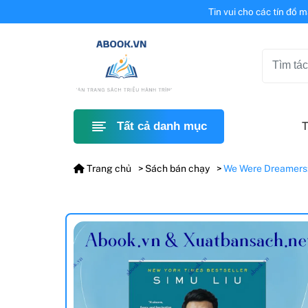
Tin vui cho các tín đồ 
T
Tất cả danh mục
Trang chủ
Sách bán chạy
We Were Dreamers: