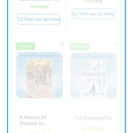
Còn hàng
Thêm vào giỏ hàng
Thêm vào giỏ hàng
Còn hàng
Còn hàng
A History Of
The Diamond Eye
Vietnam In
Pictures (In
Colour) - Ngu...
285.000