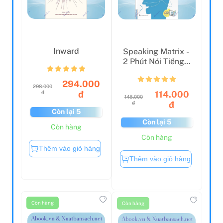
Inward
Speaking Matrix -
2 Phút Nói Tiếng
Anh Như Gió
294.000
298.000
114.000
đ
đ
148.000
đ
đ
Còn lại 5
Còn lại 5
Còn hàng
Còn hàng
Thêm vào giỏ hàng
Thêm vào giỏ hàng
Còn hàng
Còn hàng