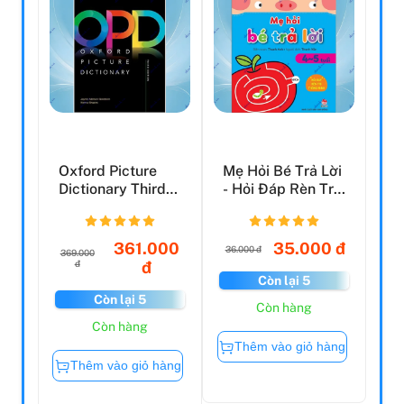
Oxford Picture
Mẹ Hỏi Bé Trả Lời
Dictionary Third
- Hỏi Đáp Rèn Trí
Edition:
Thông Minh (4-...
Monolingu...
361.000
35.000 đ
36.000 đ
369.000
đ
đ
Còn lại 5
Còn lại 5
Còn hàng
Còn hàng
Thêm vào giỏ hàng
Thêm vào giỏ hàng