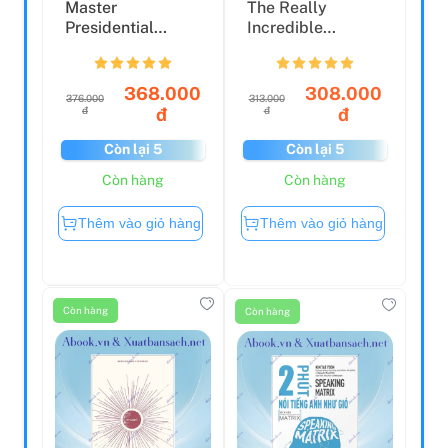
Master
The Really
Presidential
Incredible
History In 1
Science Book (My
Minute A Day
Really Fun ...
368.000
308.000
376.000
313.000
đ
đ
đ
đ
Còn lại 5
Còn lại 5
Còn hàng
Còn hàng
Thêm vào giỏ hàng
Thêm vào giỏ hàng
Còn hàng
Còn hàng