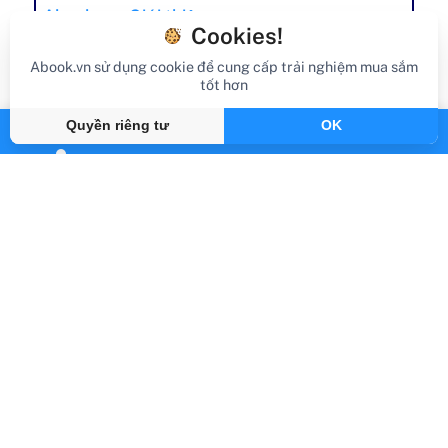
Abook.vn - Giới thiệu
Cookies!
Hỗ trợ đơn hàng
Abook.vn sử dụng cookie để cung cấp trải nghiệm mua sắm
tốt hơn
Các loại sách
Liên hệ
Quyền riêng tư
OK
ĐỐI TÁC ĐỒNG
HÀNH
Sneaker Việt Nam
Vest Việt Nam