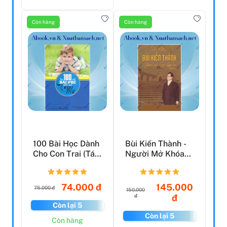
Còn hàng
Còn hàng
100 Bài Học Dành
Bùi Kiến Thành -
Cho Con Trai (Tái
Người Mở Khóa
Bản 2017)
Lãng Du
74.000 đ
145.000
75.000 đ
150.000
đ
đ
Còn lại 5
Còn lại 5
Còn hàng