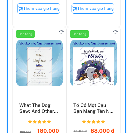
Thêm vào giỏ hàng
Thêm vào giỏ hàng
Còn hàng
Còn hàng
What The Dog
Tớ Có Một Cậu
Saw: And Other
Bạn Mang Tên Nỗi
Adventures
Buồn
180.000
88.000 đ
120.000 đ
188.000