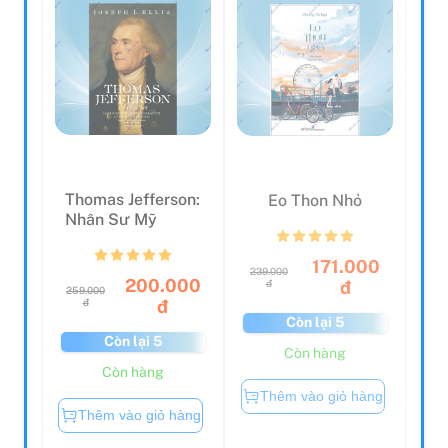
Thomas Jefferson:
Eo Thon Nhỏ
Nhân Sư Mỹ
171.000
239.000
200.000
đ
đ
259.000
đ
đ
Còn lại 5
Còn lại 5
Còn hàng
Còn hàng
Thêm vào giỏ hàng
Thêm vào giỏ hàng