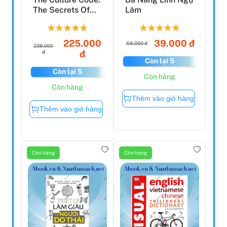
The Secrets Of
Lâm
Highly
Successful...
225.000
39.000 đ
58.000 đ
238.000
đ
đ
Còn lại 5
Còn lại 5
Còn hàng
Còn hàng
Thêm vào giỏ hàng
Thêm vào giỏ hàng
Còn hàng
Còn hàng