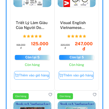
Triết Lý Làm Giàu
Visual English
Của Người Do
Vietnamese
Thái
Chinese
Trillingual Dict...
125.000
247.000
168.000
320.000
đ
đ
đ
đ
Còn lại 5
Còn lại 5
Còn hàng
Còn hàng
Thêm vào giỏ hàng
Thêm vào giỏ hàng
Còn hàng
Còn hàng