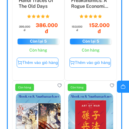
Hanoi Traces Of
Freakonomics: A
The Old Days
Rogue Economist
Explores The
Hidde...
386.000
152.000
395.000
153.000
đ
đ
đ
đ
Còn lại 5
Còn lại 5
Còn hàng
Còn hàng
Thêm vào giỏ hàng
Thêm vào giỏ hàng
Còn hàng
Còn hàng