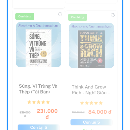
Còn hàng
Còn hàng
Súng, Vi Trùng Và
Think And Grow
Thép (Tái Bản)
Rich - Nghĩ Giàu
Và Làm Giàu
231.000
84.000 đ
118.000 đ
339.000
đ
đ
Còn lại 5
Còn lại 5
Còn hàng