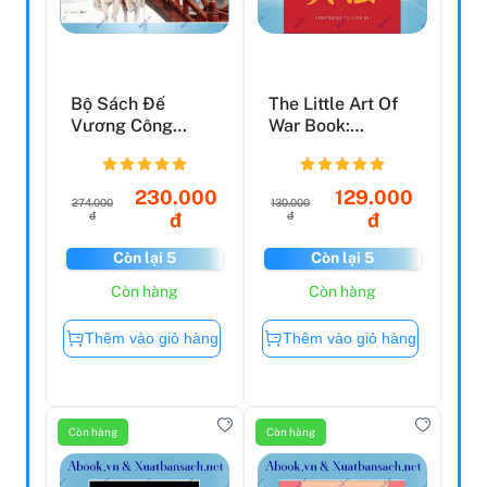
Bộ Sách Đế
The Little Art Of
Vương Công
War Book:
Lược - Tập 4 +
Strategies To Live
Tập 5 (Bộ 2 C...
By
230.000
129.000
274.000
130.000
đ
đ
đ
đ
Còn lại 5
Còn lại 5
Còn hàng
Còn hàng
Thêm vào giỏ hàng
Thêm vào giỏ hàng
Còn hàng
Còn hàng