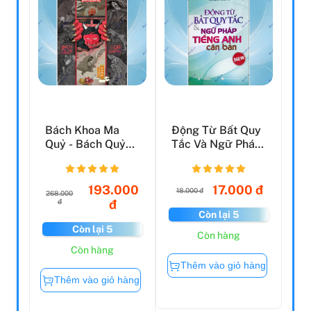
Bách Khoa Ma
Động Từ Bất Quy
Quỷ - Bách Quỷ
Tắc Và Ngữ Pháp
Dạ Hành - Kỳ Thư
Tiếng Anh Căn
Về Cá...
Bản ...
193.000
17.000 đ
18.000 đ
268.000
đ
đ
Còn lại 5
Còn lại 5
Còn hàng
Còn hàng
Thêm vào giỏ hàng
Thêm vào giỏ hàng