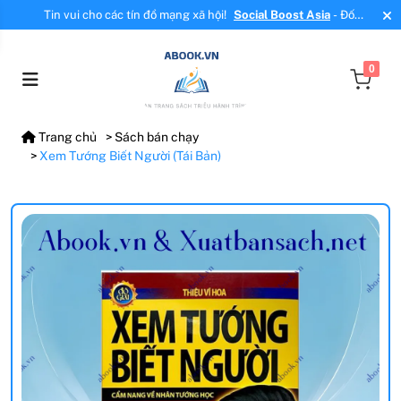
Tin vui cho các tín đồ mạng xã hội!
Social Boost Asia
- Đối
tác mới, cung cấp dịch vụ tăng tương tác, tăng follow uy tín!
0
Trang chủ
Sách bán chạy
Xem Tướng Biết Người (Tái Bản)