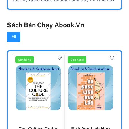
Sách Bán Chạy Abook.vn
All
Còn hàng
Còn hàng
The Culture Code:
Ba Nàng Lính Ngự