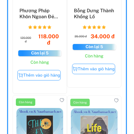
Phương Pháp
Bỗng Dưng Thành
Khôn Ngoan Đẻ
Khổng Lồ
Nuôi Dạy Con
Thông Minh
118.000
34.000 đ
35.000 đ
120.000
đ
đ
Còn lại 5
Còn lại 5
Còn hàng
Còn hàng
Thêm vào giỏ hàng
Thêm vào giỏ hàng
Còn hàng
Còn hàng