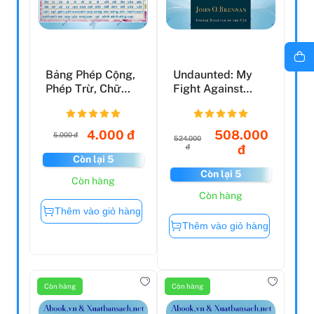
Bảng Phép Cộng,
Undaunted: My
Phép Trừ, Chữ
Fight Against
Cái, Chữ Ghép Và
America's
Vần
Enemies, At ...
4.000 đ
508.000
5.000 đ
524.000
đ
đ
Còn lại 5
Còn lại 5
Còn hàng
Còn hàng
Thêm vào giỏ hàng
Thêm vào giỏ hàng
Còn hàng
Còn hàng