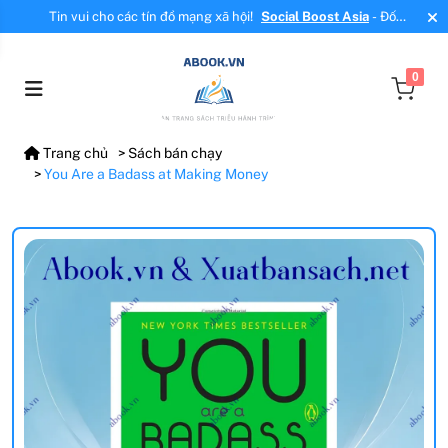
Tin vui cho các tín đồ mạng xã hội!
Social Boost Asia
- Đối
tác mới, cung cấp dịch vụ tăng tương tác, tăng follow uy tín!
0
Trang chủ
Sách bán chạy
You Are a Badass at Making Money