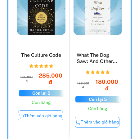
The Culture Code
What The Dog
Saw: And Other
Adventures
285.000
305.000
180.000
đ
đ
188.000
đ
đ
Còn lại 5
Còn lại 5
Còn hàng
Còn hàng
Thêm vào giỏ hàng
Thêm vào giỏ hàng