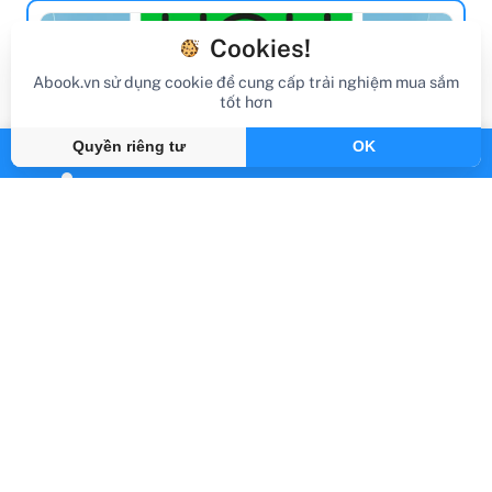
Cookies!
Abook.vn sử dụng cookie để cung cấp trải nghiệm mua sắm
tốt hơn
Quyền riêng tư
OK
review sách
Review Sách You Are A Badass At Making
Money
Gần đây
By Abook.vn