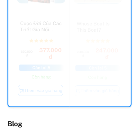
Cuộc Đời Của Các
Whose Boat Is
Triết Gia Nổi
This Boat?
Tiếng
577.000
247.000
630.000
249.000
đ
đ
đ
đ
Còn lại 5
Còn lại 5
Còn hàng
Còn hàng
Thêm vào giỏ hàng
Thêm vào giỏ hàng
Blog