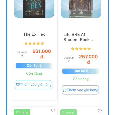
The Ex Hex
Life BRE A1:
Student Book
With Web App
Code And On...
231.000
232.000
257.000
đ
đ
260.000
đ
đ
Còn lại 5
Còn lại 5
Còn hàng
Còn hàng
Thêm vào giỏ hàng
Thêm vào giỏ hàng
Còn hàng
Còn hàng