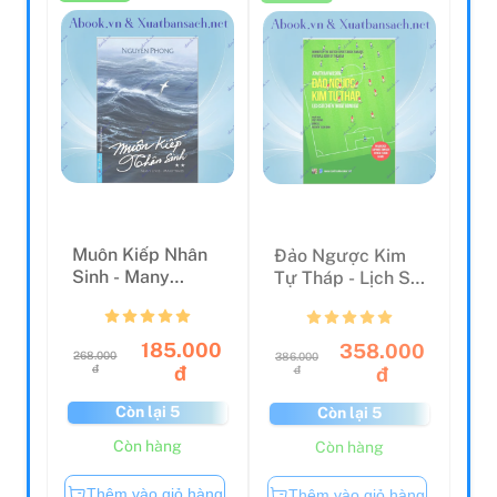
Muôn Kiếp Nhân
Đảo Ngược Kim
Sinh - Many
Tự Tháp - Lịch Sử
Times, Many Lives
Chiến Thuật Bóng
- Tập...
Đ...
185.000
358.000
268.000
386.000
đ
đ
đ
đ
Còn lại 5
Còn lại 5
Còn hàng
Còn hàng
Thêm vào giỏ hàng
Thêm vào giỏ hàng