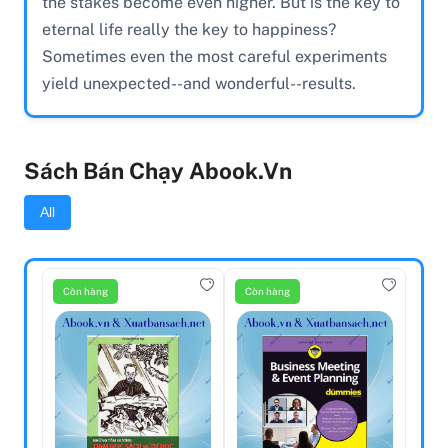
the stakes become even higher. But is the key to
eternal life really the key to happiness?
Sometimes even the most careful experiments
yield unexpected--and wonderful--results.
Sách Bán Chạy Abook.vn
All
Còn hàng
Còn hàng