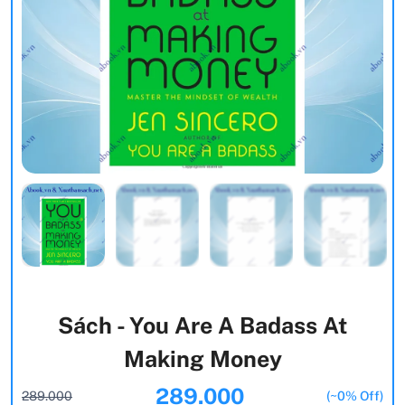
Sách - You Are A Badass At
Making Money
289.000
289.000
(~0% Off)