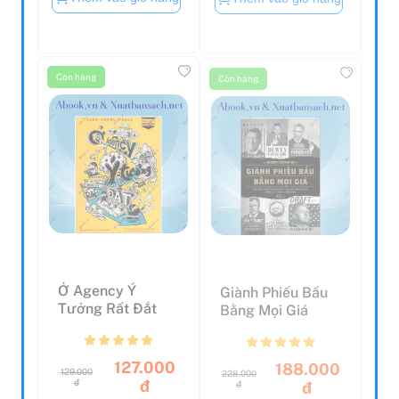
Còn hàng
Còn hàng
Ở Agency Ý
Giành Phiếu Bầu
Tưởng Rất Đắt
Bằng Mọi Giá
127.000
188.000
129.000
228.000
đ
đ
đ
đ