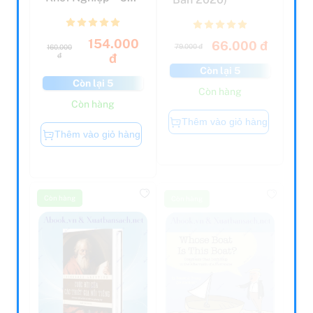
Đường Ngắn Để
Bước ...
154.000
66.000 đ
79.000 đ
160.000
đ
đ
Còn lại 5
Còn lại 5
Còn hàng
Còn hàng
Thêm vào giỏ hàng
Thêm vào giỏ hàng
Còn hàng
Còn hàng