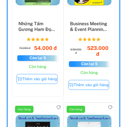
Những Tấm
Business Meeting
Gương Ham Đọc
& Event Planning
Sách Và Tự Đọc
For Dummies
Thời Đại Hồ...
54.000 đ
523.000
70.000 đ
539.000
đ
đ
Còn lại 5
Còn lại 5
Còn hàng
Còn hàng
Thêm vào giỏ hàng
Thêm vào giỏ hàng
Còn hàng
Còn hàng