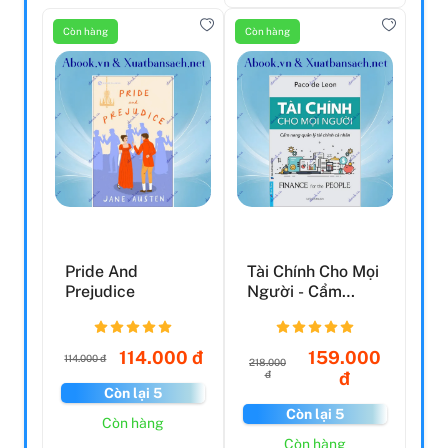
Còn hàng
Còn hàng
Pride And
Tài Chính Cho Mọi
Prejudice
Người - Cẩm
Nang Quản Lý Tài
Chí...
114.000 đ
159.000
114.000 đ
218.000
đ
đ
Còn lại 5
Còn lại 5
Còn hàng
Còn hàng