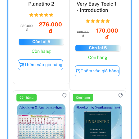
Planetino 2
Very Easy Toeic 1
- Introduction
276.000
280.000
170.000
đ
đ
228.000
đ
đ
Còn lại 5
Còn lại 5
Còn hàng
Còn hàng
Thêm vào giỏ hàng
Thêm vào giỏ hàng
Còn hàng
Còn hàng