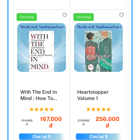
Còn hàng
Còn hàng
With The End In
Heartstopper
Mind : How To
Volume 1
Live And Die Well
167.000
256.000
174.000
273.000
đ
đ
đ
đ
Còn lại 5
Còn lại 5