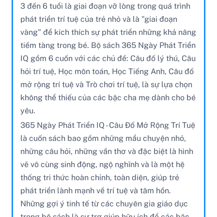
3 đến 6 tuổi là giai đoạn vỡ lòng trong quá trình
phát triển trí tuệ của trẻ nhỏ và là "giai đoạn
vàng" để kích thích sự phát triển những khả năng
tiềm tàng trong bé. Bộ sách 365 Ngày Phát Triển
IQ gồm 6 cuốn với các chủ đề: Câu đố lý thú, Câu
hỏi trí tuệ, Học môn toán, Học Tiếng Anh, Câu đố
mở rộng trí tuệ và Trò chơi trí tuệ, là sự lựa chọn
không thể thiếu của các bậc cha mẹ dành cho bé
yêu.
365 Ngày Phát Triển IQ - Câu Đố Mở Rộng Trí Tuệ
là cuốn sách bao gồm những mẩu chuyện nhỏ,
những câu hỏi, những vần thơ và đặc biệt là hình
vẽ vô cùng sinh động, ngộ nghĩnh và là một hệ
thống tri thức hoàn chỉnh, toàn diện, giúp trẻ
phát triển lành mạnh về trí tuệ và tâm hồn.
Những gợi ý tinh tế từ các chuyên gia giáo dục
trong bộ sách là sự trợ giúp hữu ích để các bậc