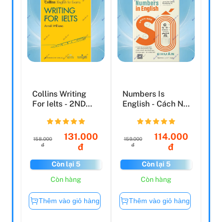
Collins Writing
Numbers Is
For Ielts - 2ND
English - Cách Nói
Edition
Số Chuẩn
131.000
114.000
158.000
159.000
đ
đ
đ
đ
Còn lại 5
Còn lại 5
Còn hàng
Còn hàng
Thêm vào giỏ hàng
Thêm vào giỏ hàng