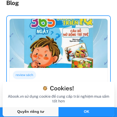
Blog
review sách
Review Sách 365 Ngày Phát Triển IQ -
Cookies!
Câu Đố Mở Rộng Trí Tuệ
Abook.vn sử dụng cookie để cung cấp trải nghiệm mua sắm
tốt hơn
Gần đây
By Abook.vn
Quyền riêng tư
OK