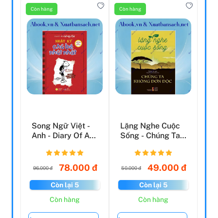
Còn hàng
Còn hàng
Song Ngữ Việt -
Lặng Nghe Cuộc
Anh - Diary Of A
Sống - Chúng Ta
Wimpy Kid - Nhật
Không Đơn Độc
...
78.000 đ
49.000 đ
96.000 đ
50.000 đ
Còn lại 5
Còn lại 5
Còn hàng
Còn hàng