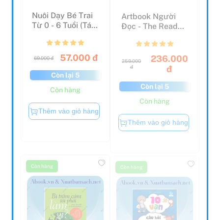
Nuôi Dạy Bé Trai
Artbook Người
Từ 0 - 6 Tuổi (Tái
Đọc - The Reader
Bản 2021)
- Một Người Đọc
Là ...
57.000 đ
236.000
69.000 đ
259.000
đ
đ
Còn lại 5
Còn lại 5
Còn hàng
Còn hàng
Thêm vào giỏ hàng
Thêm vào giỏ hàng
Còn hàng
Còn hàng