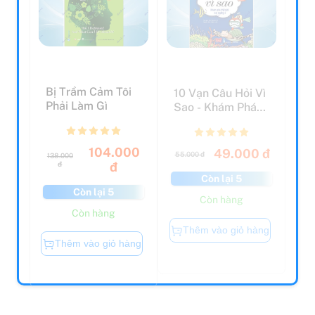
Bị Trầm Cảm Tôi
10 Vạn Câu Hỏi Vì
Phải Làm Gì
Sao - Khám Phá
Thế Giới Đại
Dươn...
104.000
49.000 đ
55.000 đ
138.000
đ
đ
Còn lại 5
Còn lại 5
Còn hàng
Còn hàng
Thêm vào giỏ hàng
Thêm vào giỏ hàng