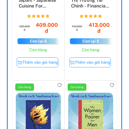
Japan! - Japanese
Thị Trường Tài
Cuisine For
Chính - Financial
Beginners
Institutions And ...
409.000
413.000
420.000
413.000
đ
đ
đ
đ
Còn lại 5
Còn lại 5
Còn hàng
Còn hàng
Thêm vào giỏ hàng
Thêm vào giỏ hàng
Còn hàng
Còn hàng