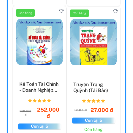
Còn hàng
Còn hàng
Kế Toán Tài Chính
Truyện Trạng
- Doanh Nghiệp
Quỳnh (Tái Bản)
Thương Mại Dịch
V...
252.000
27.000 đ
28.000 đ
268.000
đ
đ
Còn lại 5
Còn lại 5
Còn hàng