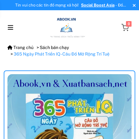
Tin vui cho các tín đồ mạng xã hội!
Social Boost Asia
- Đối
tác mới, cung cấp dịch vụ tăng tương tác, tăng follow uy tín!
0
Trang chủ
Sách bán chạy
365 Ngày Phát Triển IQ - Câu Đố Mở Rộng Trí Tuệ