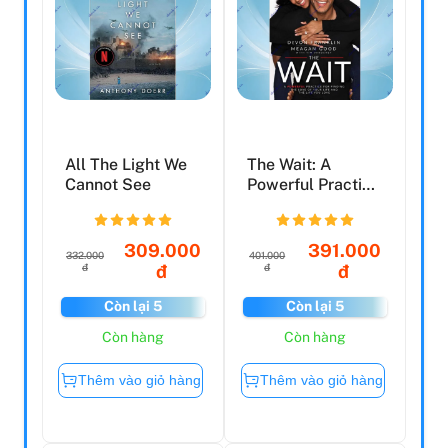
All The Light We
The Wait: A
Cannot See
Powerful Practice
For Finding The
Love...
309.000
391.000
332.000
401.000
đ
đ
đ
đ
Còn lại 5
Còn lại 5
Còn hàng
Còn hàng
Thêm vào giỏ hàng
Thêm vào giỏ hàng