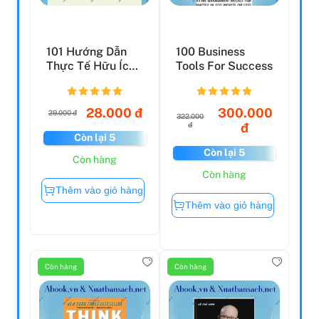
101 Hướng Dẫn
100 Business
Thực Tế Hữu Ích
Tools For Success
Khi Mang Thai &
Sinh...
28.000 đ
300.000
29.000 đ
322.000
đ
đ
Còn lại 5
Còn lại 5
Còn hàng
Còn hàng
Thêm vào giỏ hàng
Thêm vào giỏ hàng
Còn hàng
Còn hàng