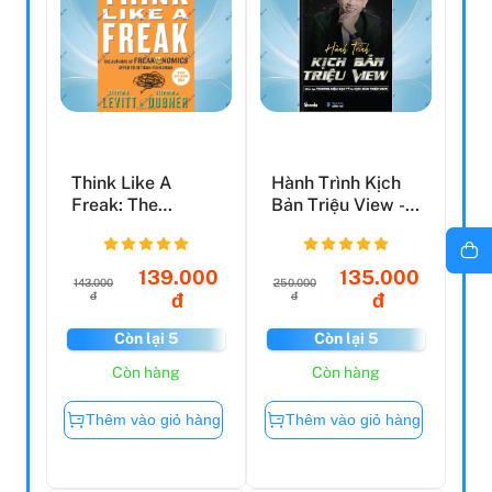
Think Like A
Hành Trình Kịch
Freak: The
Bản Triệu View -
Authors Of
Kiến Tạo Thương
Freakonomics
H...
Of...
139.000
135.000
143.000
250.000
đ
đ
đ
đ
Còn lại 5
Còn lại 5
Còn hàng
Còn hàng
Thêm vào giỏ hàng
Thêm vào giỏ hàng