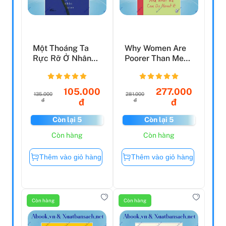
Một Thoáng Ta
Why Women Are
Rực Rỡ Ở Nhân
Poorer Than Men
Gian
And What We Can
Do A...
105.000
277.000
135.000
281.000
đ
đ
đ
đ
Còn lại 5
Còn lại 5
Còn hàng
Còn hàng
Thêm vào giỏ hàng
Thêm vào giỏ hàng
Còn hàng
Còn hàng