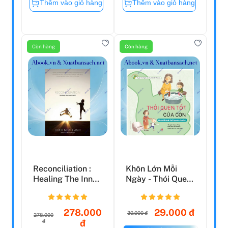
Thêm vào giỏ hàng
Thêm vào giỏ hàng
Còn hàng
Còn hàng
Reconciliation :
Khôn Lớn Mỗi
Healing The Inner
Ngày - Thói Quen
Child
Tốt Của Con -
Hình T...
278.000
29.000 đ
30.000 đ
278.000
đ
đ