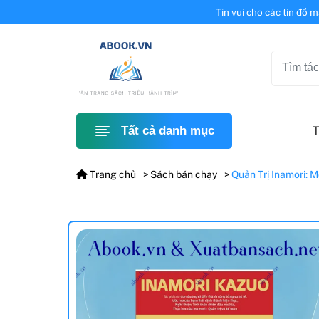
Tin vui cho các tín đồ 
T
Tất cả danh mục
Trang chủ
Sách bán chạy
Quản Trị Inamori: 