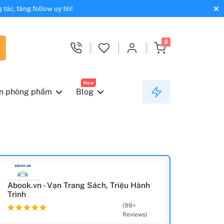
tác, tăng follow uy tín!
0
New
n phòng phẩm
Blog
Abook.vn - Vạn Trang Sách, Triệu Hành
Trình
(99+
Reviews)