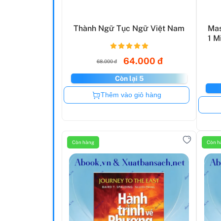
Thành Ngữ Tục Ngữ Việt Nam
Mas
1 M
64.000 đ
68.000 đ
Còn lại 5
Còn hàng
Thêm vào giỏ hàng
Còn hàng
Còn h