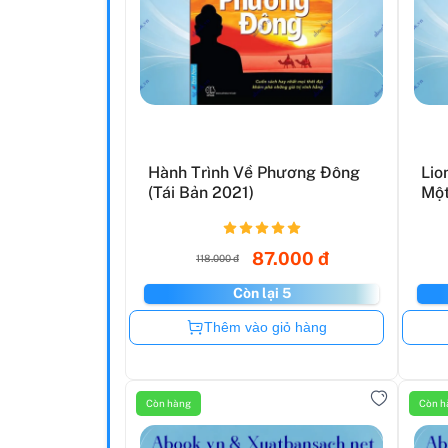
Hành Trình Về Phương Đông
Lio
(Tái Bản 2021)
Một
87.000 đ
118.000 đ
Còn lại 5
Còn hàng
Thêm vào giỏ hàng
Còn hàng
Còn h