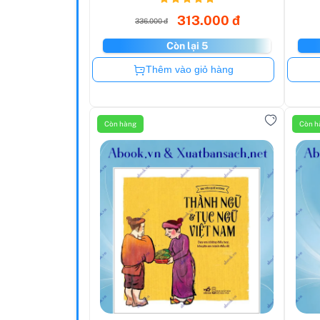
313.000 đ
336.000 đ
Còn lại 5
Còn hàng
Thêm vào giỏ hàng
Còn hàng
Còn h