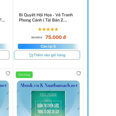
Bí Quyết Hội Họa - Vẽ Tranh
...
Phong Cảnh ( Tái Bản 2...
75.000 đ
95.000 đ
Còn lại 5
Còn hàng
Thêm vào giỏ hàng
Còn hàng