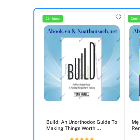
Còn hàng
Còn h
Build: An Unorthodox Guide To
Mẹ 
Making Things Worth ...
Rèn