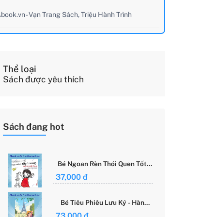
book.vn - Vạn Trang Sách, Triệu Hành Trình
Thể loại
Sách được yêu thích
Sách đang hot
Bé Ngoan Rèn Thói Quen Tốt -
Học Cách Tập Trung - Grace
37,000 đ
Said Focus
Bé Tiêu Phiêu Lưu Ký - Hành
Trình Một Mình Chinh Phục Thế
73,000 đ