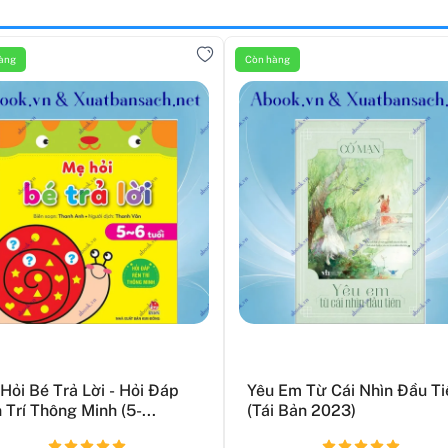
àng
Còn hàng
Hỏi Bé Trả Lời - Hỏi Đáp
Yêu Em Từ Cái Nhìn Đầu Ti
 Trí Thông Minh (5-...
(Tái Bản 2023)