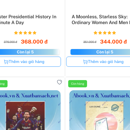
ter Presidential History In
A Moonless, Starless Sky:
inute A Day
Ordinary Women And Men F
368.000 đ
344.000 đ
376.000 đ
351.000 đ
Còn lại 5
Còn lại 5
Còn hàng
Còn hàng
Thêm vào giỏ hàng
Thêm vào giỏ hàng
àng
Còn hàng