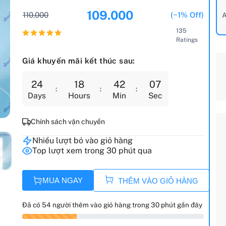
109.000
110.000
(~1% Off)
A
135
Ratings
Giá khuyến mãi kết thúc sau:
24
18
42
06
Days
Hours
Min
Sec
Chính sách vận chuyển
Nhiều lượt bỏ vào giỏ hàng
Top lượt xem trong 30 phút qua
MUA NGAY
THÊM VÀO GIỎ HÀNG
Đã có 54 người thêm vào giỏ hàng trong 30 phút gần đây