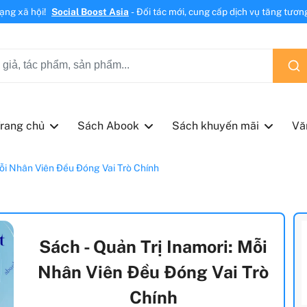
mạng xã hội!
Social Boost Asia
- Đối tác mới, cung cấp dịch vụ tăng tương 
rang chủ
Sách Abook
Sách khuyến mãi
Vă
Mỗi Nhân Viên Đều Đóng Vai Trò Chính
Sách - Quản Trị Inamori: Mỗi
Nhân Viên Đều Đóng Vai Trò
Chính