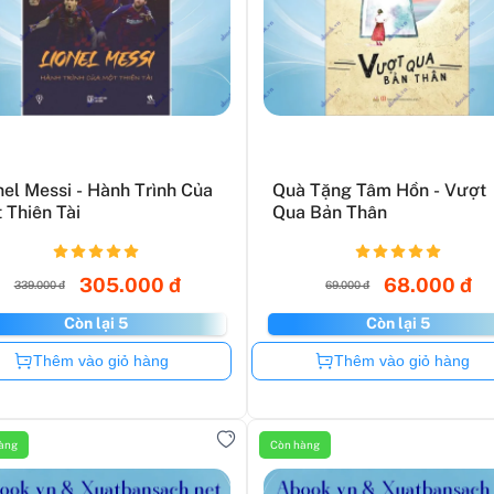
nel Messi - Hành Trình Của
Quà Tặng Tâm Hồn - Vượt
 Thiên Tài
Qua Bản Thân
305.000 đ
68.000 đ
339.000 đ
69.000 đ
Còn lại 5
Còn lại 5
Còn hàng
Còn hàng
Thêm vào giỏ hàng
Thêm vào giỏ hàng
àng
Còn hàng