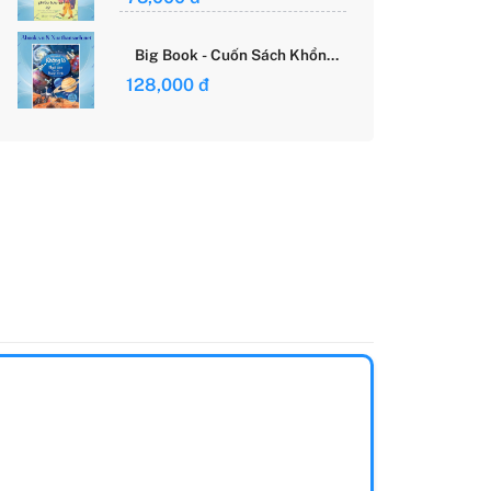
Giới Của Cô Gái Việt
Big Book - Cuốn Sách Khổng
Lồ Về Các Ngôi Sao Và Các
128,000 đ
Hành Tinh (Tái Bản)