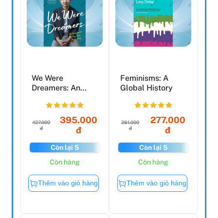
We Were
Feminisms: A
Dreamers: An
Global History
Immigrant
Superhero Origin
St...
395.000
277.000
427.000
281.000
đ
đ
đ
đ
Còn lại 5
Còn lại 5
Còn hàng
Còn hàng
Thêm vào giỏ hàng
Thêm vào giỏ hàng