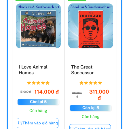
I Love Animal
The Great
Homes
Successor
114.000 đ
311.000
115.000 đ
316.000
đ
đ
Còn lại 5
Còn lại 5
Còn hàng
Còn hàng
Thêm vào giỏ hàng
Thêm vào giỏ hàng