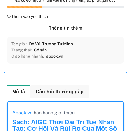
Đã có 60 người thêm vào giỏ hàng trong 30 phút gần đây
Thêm vào yêu thích
Thông tin thêm
Tác giả :
Đỗ Vũ
,
Trương Tư Minh
Trạng thái:
Có sẵn
Giao hàng nhanh:
abook.vn
Mô tả
Câu hỏi thường gặp
Abook.vn
hân hạnh giới thiệu:
Sách: AIGC Thời Đại Trí Tuệ Nhân
Tạo: Cơ Hội Và Rủi Ro Của Một Số