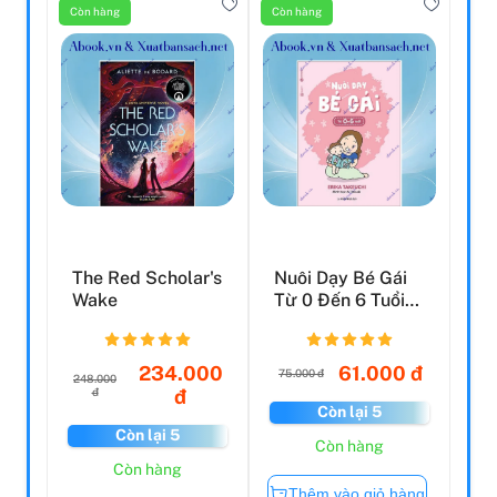
Còn hàng
Còn hàng
The Red Scholar's
Nuôi Dạy Bé Gái
Wake
Từ 0 Đến 6 Tuổi
(Tái Bản 2020)
234.000
61.000 đ
75.000 đ
248.000
đ
đ
Còn lại 5
Còn lại 5
Còn hàng
Còn hàng
Thêm vào giỏ hàng