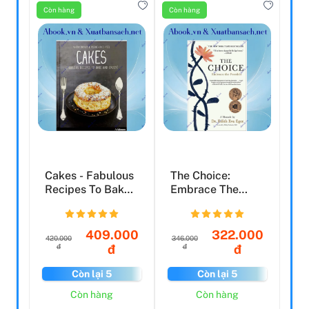
Còn hàng
Còn hàng
Cakes - Fabulous
The Choice:
Recipes To Bake
Embrace The
And Enjoy
Possible
409.000
322.000
420.000
346.000
đ
đ
đ
đ
Còn lại 5
Còn lại 5
Còn hàng
Còn hàng