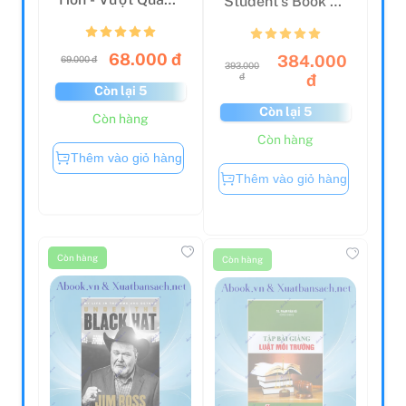
Bản Thân
EWorkbook
Interm...
68.000 đ
384.000
69.000 đ
393.000
đ
đ
Còn lại 5
Còn lại 5
Còn hàng
Còn hàng
Thêm vào giỏ hàng
Thêm vào giỏ hàng
Còn hàng
Còn hàng