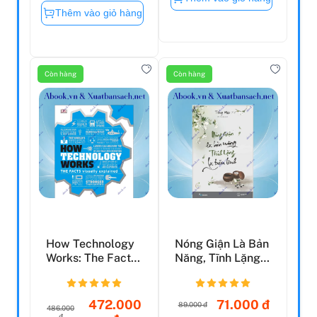
Thêm vào giỏ hàng
Còn hàng
Còn hàng
How Technology
Nóng Giận Là Bản
Works: The Facts
Năng, Tĩnh Lặng
Visually
Là Bản Lĩnh (Tái ...
Explained
472.000
71.000 đ
89.000 đ
486.000
đ