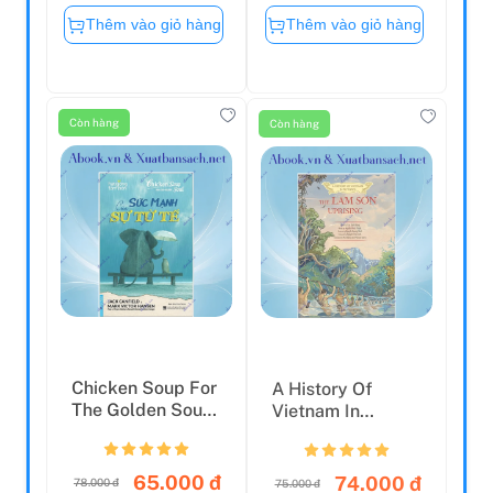
Thêm vào giỏ hàng
Thêm vào giỏ hàng
Còn hàng
Còn hàng
Chicken Soup For
A History Of
The Golden Soul -
Vietnam In
Sức Mạnh Của
Pictures (In
Sự...
Colour) - The...
65.000 đ
74.000 đ
78.000 đ
75.000 đ