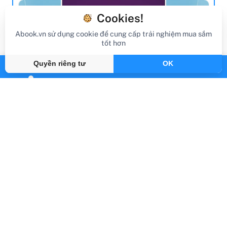
Cookies!
Blog
Abook.vn sử dụng cookie để cung cấp trải nghiệm mua sắm
tốt hơn
Quyền riêng tư
OK
review sách
Review Sách AIGC Thời Đại Trí Tuệ Nhân
Tạo: Cơ Hội Và Rủi Ro Của Một Số Ngành
Nghề Trong Tương Lai