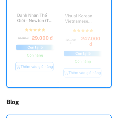
Danh Nhân Thế
Visual Korean
Giới - Newton (Tái
Vietnamese
Bản 2022)
English Trilingual
Dictio...
29.000 đ
247.000
30.000 đ
320.000
đ
đ
Còn lại 5
Còn lại 5
Còn hàng
Còn hàng
Thêm vào giỏ hàng
Thêm vào giỏ hàng