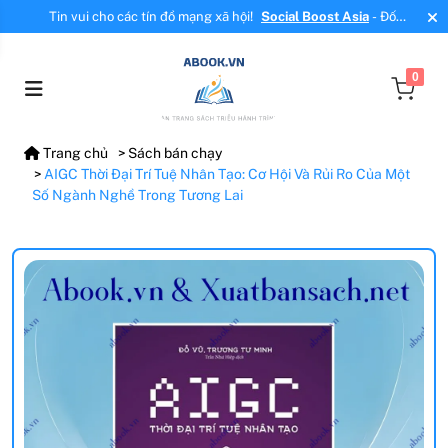
Tin vui cho các tín đồ mạng xã hội!
Social Boost Asia
- Đối
tác mới, cung cấp dịch vụ tăng tương tác, tăng follow uy tín!
0
Trang chủ
Sách bán chạy
AIGC Thời Đại Trí Tuệ Nhân Tạo: Cơ Hội Và Rủi Ro Của Một
Số Ngành Nghề Trong Tương Lai