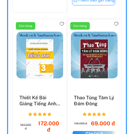
Còn hàng
Còn hàng
Thiết Kế Bài
Thao Túng Tâm Lý
Giảng Tiếng Anh
Đám Đông
Lớp 3 - Tập 1
172.000
69.000 đ
118.000 đ
180.000
đ
đ
Còn lại 5