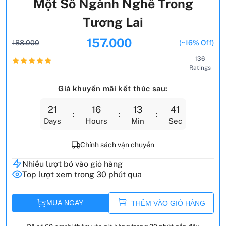
Một Số Ngành Nghề Trong
Tương Lai
157.000
188.000
(~16% Off)
136
Ratings
Giá khuyến mãi kết thúc sau:
21
16
13
39
Days
Hours
Min
Sec
Chính sách vận chuyển
Nhiều lượt bỏ vào giỏ hàng
Top lượt xem trong 30 phút qua
MUA NGAY
THÊM VÀO GIỎ HÀNG