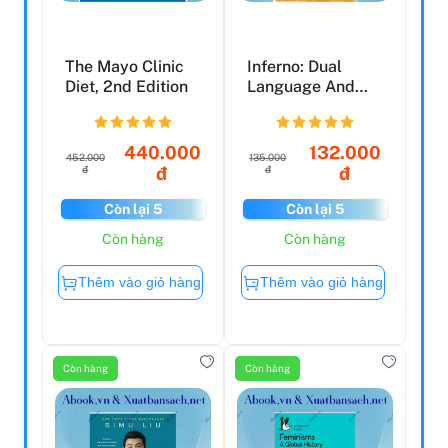
The Mayo Clinic
Inferno: Dual
Diet, 2nd Edition
Language And
New Verse
Translation
440.000
132.000
452.000
135.000
đ
đ
đ
đ
Còn lại 5
Còn lại 5
Còn hàng
Còn hàng
Thêm vào giỏ hàng
Thêm vào giỏ hàng
Còn hàng
Còn hàng