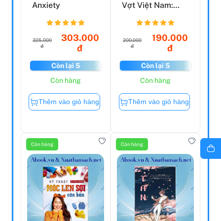
Anxiety
Vợt Việt Nam:
Một Thời Vàng
Son, Một ...
303.000
190.000
325.000
200.000
đ
đ
đ
đ
Còn lại 5
Còn lại 5
Còn hàng
Còn hàng
Thêm vào giỏ hàng
Thêm vào giỏ hàng
Còn hàng
Còn hàng