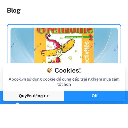
Blog
Cookies!
Abook.vn sử dụng cookie để cung cấp trải nghiệm mua sắm
tốt hơn
review sách
Quyền riêng tư
OK
Review Sách Grenadine: Cahier
D'Activites 2
Gần đây
By Abook.vn