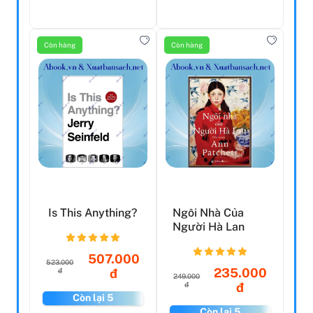
Còn hàng
Còn hàng
Is This Anything?
Ngôi Nhà Của
Người Hà Lan
507.000
523.000
235.000
đ
đ
249.000
đ
đ
Còn lại 5
Còn lại 5