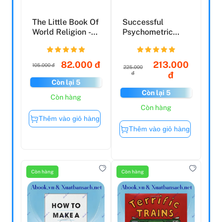
The Little Book Of
Successful
World Religion -
Psychometric
Những Tôn Giáo...
Testing In A
Week: Teach Y...
82.000 đ
213.000
105.000 đ
225.000
đ
đ
Còn lại 5
Còn lại 5
Còn hàng
Còn hàng
Thêm vào giỏ hàng
Thêm vào giỏ hàng
Còn hàng
Còn hàng