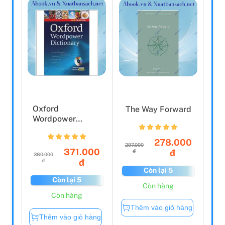
Oxford
The Way Forward
Wordpower
Dictionary Pack
(with CD-ROM)
278.000
297.000
4Ed
371.000
đ
đ
380.000
đ
đ
Còn lại 5
Còn lại 5
Còn hàng
Còn hàng
Thêm vào giỏ hàng
Thêm vào giỏ hàng