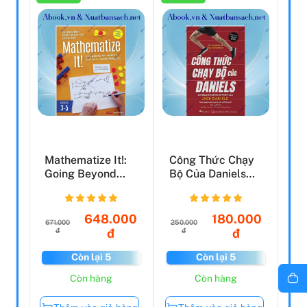
Mathematize It!:
Công Thức Chạy
Going Beyond
Bộ Của Daniels
Key Words To
(Tái Bản 2021)
Make Se...
648.000
180.000
671.000
250.000
đ
đ
đ
đ
Còn lại 5
Còn lại 5
Còn hàng
Còn hàng