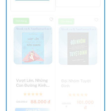
Còn hàng
Còn hàng
Vượt Lên, Những
Đội Nhóm Tuyệt
Con Đường Kinh
Đỉnh
Doanh
88.000 đ
101.000
125.000 đ
139.000
đ
đ
Còn lại 5