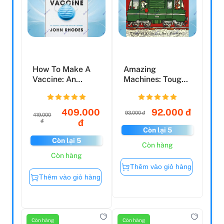
How To Make A
Amazing
Vaccine: An
Machines: Tough
Essential Guide
Trucks
For COVI...
409.000
92.000 đ
93.000 đ
419.000
đ
đ
Còn lại 5
Còn lại 5
Còn hàng
Còn hàng
Thêm vào giỏ hàng
Thêm vào giỏ hàng
Còn hàng
Còn hàng