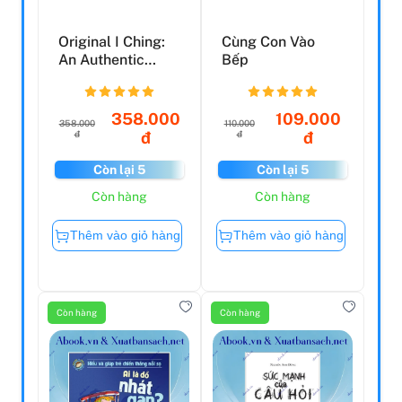
Original I Ching:
Cùng Con Vào
An Authentic
Bếp
Translation Of
The ...
358.000
109.000
358.000
110.000
đ
đ
đ
đ
Còn lại 5
Còn lại 5
Còn hàng
Còn hàng
Thêm vào giỏ hàng
Thêm vào giỏ hàng
Còn hàng
Còn hàng