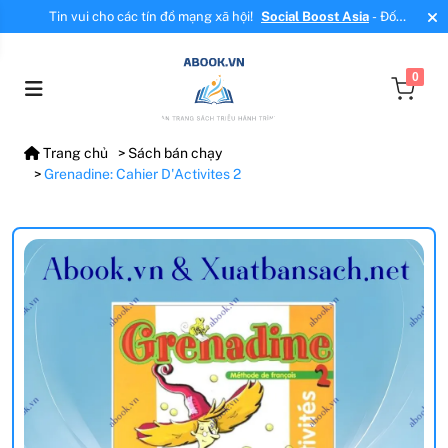
Tin vui cho các tín đồ mạng xã hội!
Social Boost Asia
- Đối
tác mới, cung cấp dịch vụ tăng tương tác, tăng follow uy tín!
0
Trang chủ
Sách bán chạy
Grenadine: Cahier D'Activites 2