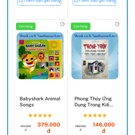
Thêm vào giỏ hàng
Thêm vào giỏ hàng
Còn hàng
Còn hàng
Babyshark Animal
Phong Thủy Ứng
Songs
Dụng Trong Kiến
Trúc Hiện Đại (Tái
...
379.000
146.000
410.000
199.000
đ
đ
đ
đ