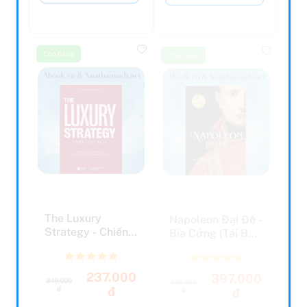
Còn hàng
Còn hàng
The Luxury
Napoleon Đại Đế -
Strategy - Chiến
Bìa Cứng (Tái Bản
Lược Xa Xỉ
2023)
237.000
397.000
349.000
529.000
đ
đ
đ
đ
Còn lại 5
Còn lại 5