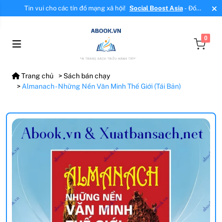
Tin vui cho các tín đồ mạng xã hội!
Social Boost Asia
- Đối
tác mới, cung cấp dịch vụ tăng tương tác, tăng follow uy tín!
0
Trang chủ
Sách bán chạy
Almanach - Những Nền Văn Minh Thế Giới (Tái Bản)