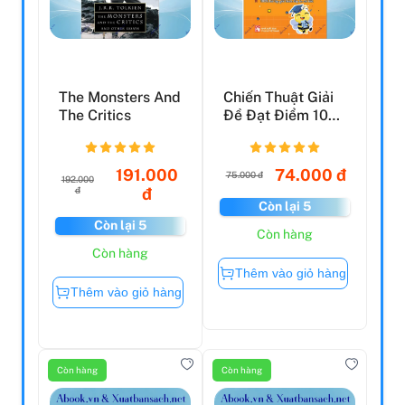
The Monsters And
Chiến Thuật Giải
The Critics
Đề Đạt Điểm 10
Môn Tiếng Anh Kì
T...
191.000
74.000 đ
75.000 đ
192.000
đ
đ
Còn lại 5
Còn lại 5
Còn hàng
Còn hàng
Thêm vào giỏ hàng
Thêm vào giỏ hàng
Còn hàng
Còn hàng