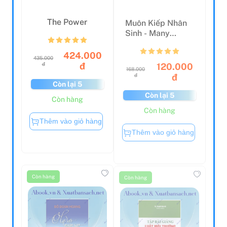
The Power
Muôn Kiếp Nhân
Sinh - Many
Times, Many Lives
424.000
435.000
120.000
đ
đ
168.000
đ
đ
Còn lại 5
Còn lại 5
Còn hàng
Còn hàng
Thêm vào giỏ hàng
Thêm vào giỏ hàng
Còn hàng
Còn hàng