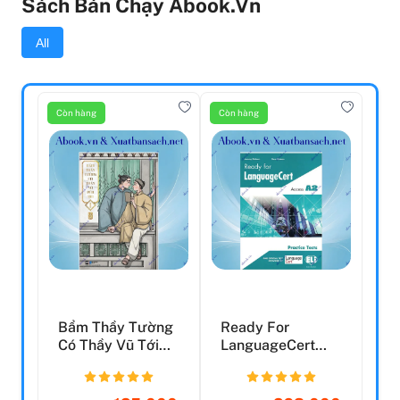
Sách Bán Chạy Abook.vn
All
Còn hàng
Còn hàng
Bẩm Thầy Tường
Ready For
Có Thầy Vũ Tới
LanguageCert
Tìm - Tập 2
Practice Tests:
Student's E...