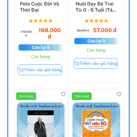
Pele Cuộc Đời Và
Nuôi Dạy Bé Trai
Thời Đại
Từ 0 - 6 Tuổi (Tái
Bản 2021)
168.000
57.000 đ
69.000 đ
175.000
đ
đ
Còn lại 5
Còn lại 5
Còn hàng
Còn hàng
Thêm vào giỏ hàng
Thêm vào giỏ hàng
Còn hàng
Còn hàng