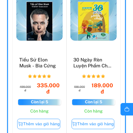
Tiểu Sử Elon
30 Ngày Rèn
Musk - Bìa Cứng
Luyện Phẩm Chất:
Biết Ơn, Tử Tế,
Sáng ...
335.000
189.000
499.000
198.000
đ
đ
đ
đ
Còn lại 5
Còn lại 5
Còn hàng
Còn hàng
Thêm vào giỏ hàng
Thêm vào giỏ hàng