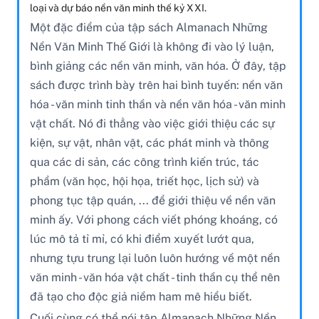
loại và dự báo nền văn minh thế kỷ XXI.
Một đặc điểm của tập sách Almanach Những
Nền Văn Minh Thế Giới là không đi vào lý luận,
bình giảng các nền văn minh, văn hóa. Ở đây, tập
sách được trình bày trên hai bình tuyến: nền văn
hóa - văn minh tinh thần và nền văn hóa - văn minh
vật chất. Nó đi thẳng vào việc giới thiệu các sự
kiện, sự vật, nhân vật, các phát minh và thông
qua các di sản, các công trình kiến trúc, tác
phẩm (văn học, hội họa, triết học, lịch sử) và
phong tục tập quán, ... để giới thiệu về nền văn
minh ấy. Với phong cách viết phóng khoáng, có
lúc mô tả tỉ mỉ, có khi điểm xuyết lướt qua,
nhưng tựu trung lại luôn luôn hướng về một nền
văn minh - văn hóa vật chất - tinh thần cụ thể nên
đã tạo cho độc giả niềm ham mê hiểu biết.
Cuối cùng có thể nói tập Almanach Những Nền