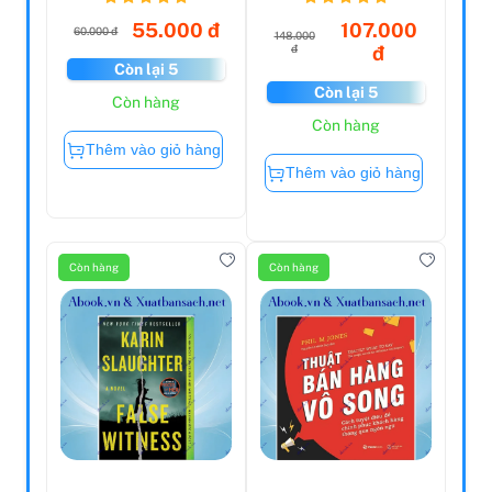
Gates ...
- Tập...
55.000 đ
107.000
60.000 đ
148.000
đ
đ
Còn lại 5
Còn lại 5
Còn hàng
Còn hàng
Thêm vào giỏ hàng
Thêm vào giỏ hàng
Còn hàng
Còn hàng