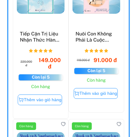
Tiếp Cận Trị Liệu
Nuôi Con Không
Nhận Thức Hành
Phải Là Cuộc
Vi
Chiến 1 - Chào
Con - E...
149.000
91.000 đ
119.000 đ
220.000
đ
đ
Còn lại 5
Còn lại 5
Còn hàng
Còn hàng
Thêm vào giỏ hàng
Thêm vào giỏ hàng
Còn hàng
Còn hàng