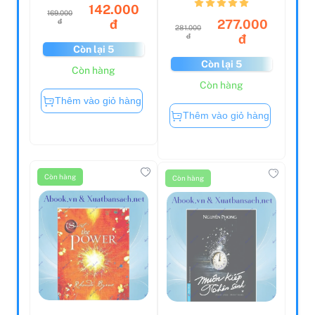
Do A...
142.000
169.000
277.000
đ
đ
281.000
đ
đ
Còn lại 5
Còn lại 5
Còn hàng
Còn hàng
Thêm vào giỏ hàng
Thêm vào giỏ hàng
Còn hàng
Còn hàng