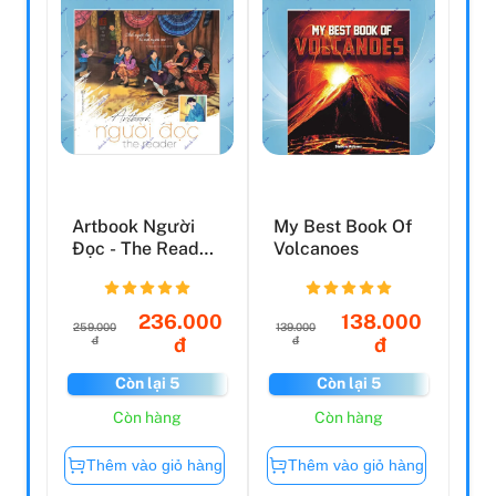
Artbook Người
My Best Book Of
Đọc - The Reader
Volcanoes
- Một Người Đọc
Là ...
236.000
138.000
259.000
139.000
đ
đ
đ
đ
Còn lại 5
Còn lại 5
Còn hàng
Còn hàng
Thêm vào giỏ hàng
Thêm vào giỏ hàng