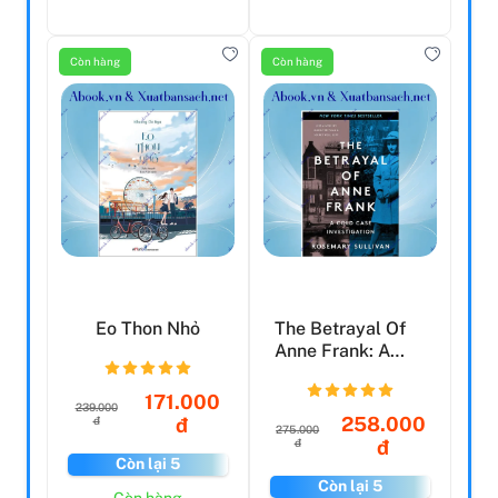
Còn hàng
Còn hàng
Eo Thon Nhỏ
The Betrayal Of
Anne Frank: A
Cold Case
Investigat...
171.000
239.000
258.000
đ
đ
275.000
đ
đ
Còn lại 5
Còn lại 5
Còn hàng