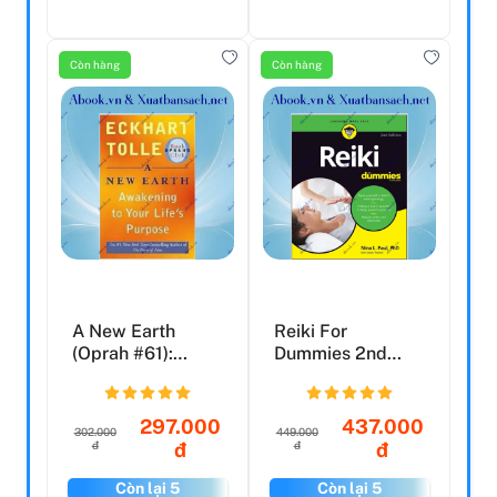
Còn hàng
Còn hàng
A New Earth
Reiki For
(Oprah #61):
Dummies 2nd
Awaking To Your
Edition
Life's Pu...
297.000
437.000
302.000
449.000
đ
đ
đ
đ
Còn lại 5
Còn lại 5