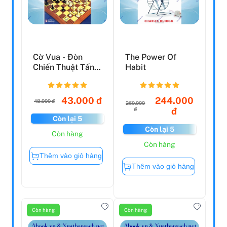
Cờ Vua - Đòn
The Power Of
Chiến Thuật Tấn
Habit
Công Trong Trung
Cuộc...
43.000 đ
244.000
48.000 đ
260.000
đ
đ
Còn lại 5
Còn lại 5
Còn hàng
Còn hàng
Thêm vào giỏ hàng
Thêm vào giỏ hàng
Còn hàng
Còn hàng