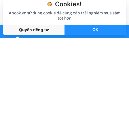
Cookies!
Abook.vn sử dụng cookie để cung cấp trải nghiệm mua sắm
tốt hơn
Quyền riêng tư
OK
Abook.vn - Vạn trang sách, triệu hành trình
support@abook.vn
Abook.vn - Giới thiệu
Hỗ trợ đơn hàng
Các loại sách
Liên hệ