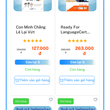
Con Mình Chẳng
Ready For
Lẽ Lại Vứt
LanguageCert
Practice Tests:
Student's E...
127.000
263.000
159.000
266.000
đ
đ
đ
đ
Còn lại 5
Còn lại 5
Còn hàng
Còn hàng
Thêm vào giỏ hàng
Thêm vào giỏ hàng
Còn hàng
Còn hàng