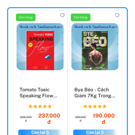
Còn hàng
Còn hàng
Tomato Toeic
Bye Béo - Cách
Speaking Flow
Giảm 7Kg Trong
(Tái Bản 2021)
30 Ngày (Tái Bản
202...
237.000
190.000
298.000
199.000
đ
đ
đ
đ
Còn lại 5
Còn lại 5