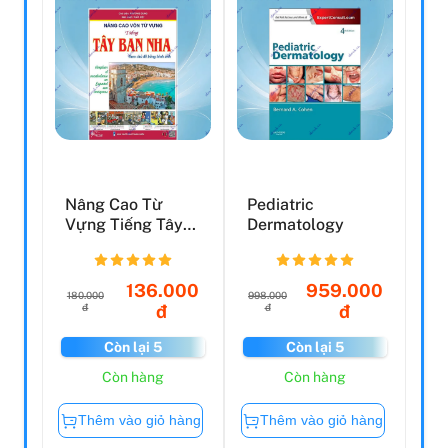
Nâng Cao Từ
Pediatric
Vựng Tiếng Tây
Dermatology
Ban Nha Theo
Chủ Đề Bằn...
136.000
959.000
180.000
998.000
đ
đ
đ
đ
Còn lại 5
Còn lại 5
Còn hàng
Còn hàng
Thêm vào giỏ hàng
Thêm vào giỏ hàng