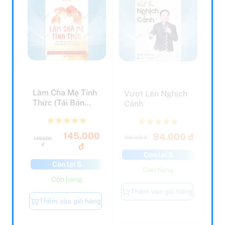
Làm Cha Mẹ Tỉnh
Vượt Lên Nghịch
Thức (Tái Bản
Cảnh
2023)
145.000
94.000 đ
168.000 đ
149.000
đ
đ
Còn lại 5
Còn lại 5
Còn hàng
Còn hàng
Thêm vào giỏ hàng
Thêm vào giỏ hàng