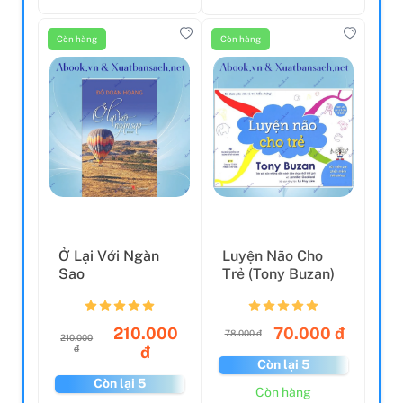
Còn hàng
Còn hàng
Ở Lại Với Ngàn
Luyện Não Cho
Sao
Trẻ (Tony Buzan)
210.000
70.000 đ
78.000 đ
210.000
đ
đ
Còn lại 5
Còn lại 5
Còn hàng