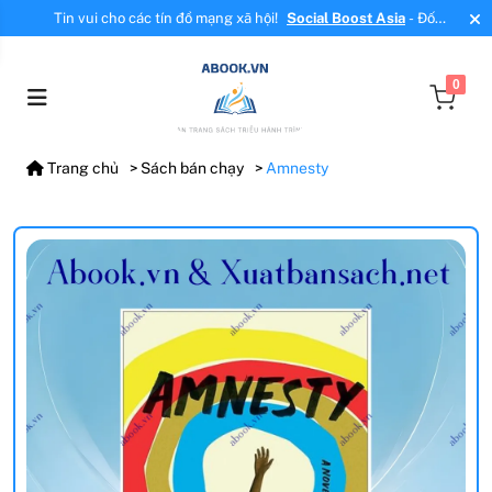
Tin vui cho các tín đồ mạng xã hội!
Social Boost Asia
- Đối
tác mới, cung cấp dịch vụ tăng tương tác, tăng follow uy tín!
0
Trang chủ
Sách bán chạy
Amnesty