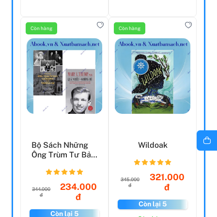
Còn hàng
Còn hàng
Bộ Sách Những
Wildoak
Ông Trùm Tư Bản
Cuối Cùng Ở
Thượng H...
321.000
345.000
234.000
đ
đ
344.000
đ
đ
Còn lại 5
Còn lại 5