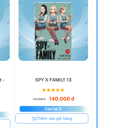
 -
SPY X FAMILY 13
.
140.000 đ
144.000 đ
Còn lại 5
Còn hàng
Thêm vào giỏ hàng