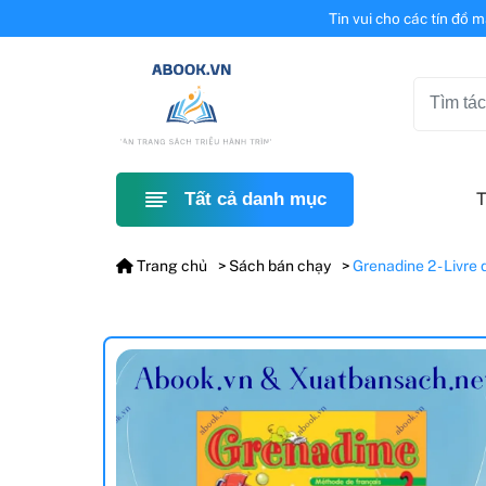
Tin vui cho các tín đồ 
T
Tất cả danh mục
Trang chủ
Sách bán chạy
Grenadine 2 - Livre 