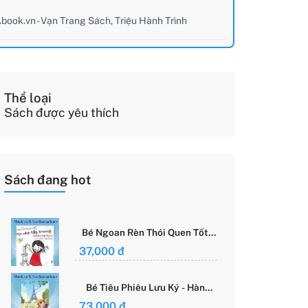
book.vn - Vạn Trang Sách, Triệu Hành Trình
Thể loại
Sách được yêu thích
Sách đang hot
Bé Ngoan Rèn Thói Quen Tốt -
Học Cách Tập Trung - Grace
37,000 đ
Said Focus
Bé Tiêu Phiêu Lưu Ký - Hành
Trình Một Mình Chinh Phục Thế
73,000 đ