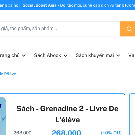
mạng xã hội!
Social Boost Asia
- Đối tác mới, cung cấp dịch vụ tăng tương 
rang chủ
Sách Abook
Sách khuyến mãi
Vă
de l'élève
Sách - Grenadine 2 - Livre De
L'élève
268.000
268.000
(~0% Off)