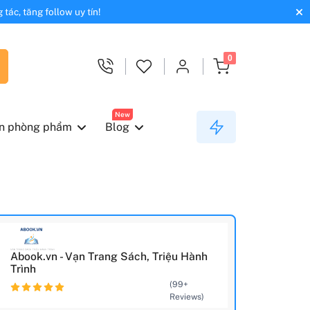
tác, tăng follow uy tín!
0
New
n phòng phẩm
Blog
Abook.vn - Vạn Trang Sách, Triệu Hành
Trình
(99+
Reviews)