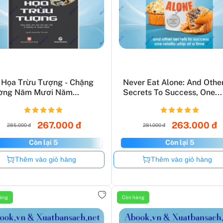
 Họa Trừu Tượng - Chặng
Never Eat Alone: And Othe
ờng Năm Mươi Năm
Secrets To Success, One...
n...
267.000 đ
263.000 đ
285.000 đ
281.000 đ
Còn lại 5
Còn lại 5
Còn hàng
Còn hàng
Thêm vào giỏ hàng
Thêm vào giỏ hàng
àng
Còn hàng