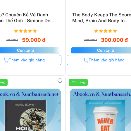
? Chuyện Kể Về Danh
The Body Keeps The Score
n Thế Giới - Simone De
Mind, Brain And Body In...
59.000 đ
300.000 đ
60.000 đ
322.000 đ
Còn lại 5
Còn lại 5
Còn hàng
Còn hàng
Thêm vào giỏ hàng
Thêm vào giỏ hàng
àng
Còn hàng