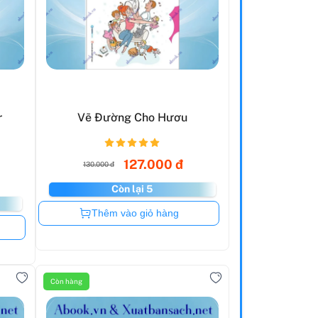
r
Vẽ Đường Cho Hươu
127.000 đ
130.000 đ
Còn lại 5
Còn hàng
Thêm vào giỏ hàng
Còn hàng