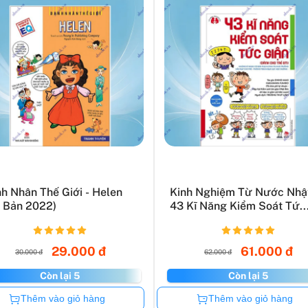
h Nhân Thế Giới - Helen
Kinh Nghiệm Từ Nước Nhật
i Bản 2022)
43 Kĩ Năng Kiểm Soát Tứ..
29.000 đ
61.000 đ
30.000 đ
62.000 đ
Còn lại 5
Còn lại 5
Còn hàng
Còn hàng
Thêm vào giỏ hàng
Thêm vào giỏ hàng