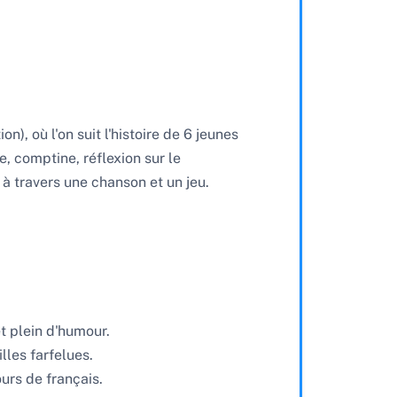
), où l'on suit l'histoire de 6 jeunes
, comptine, réflexion sur le
à travers une chanson et un jeu.
et plein d'humour.
lles farfelues.
urs de français.