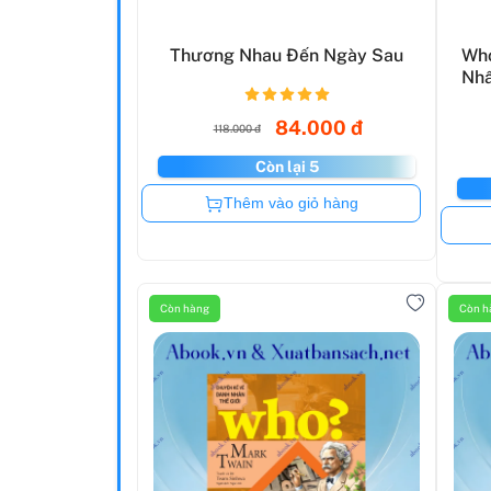
Thương Nhau Đến Ngày Sau
Who
Nhâ
B...
84.000 đ
118.000 đ
Còn lại 5
Còn hàng
Thêm vào giỏ hàng
Còn hàng
Còn h