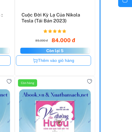
 :
Cuộc Đời Kỳ Lạ Của Nikola
Tesla (Tái Bản 2023)
84.000 đ
85.000 đ
Còn lại 5
Còn hàng
Thêm vào giỏ hàng
Còn hàng