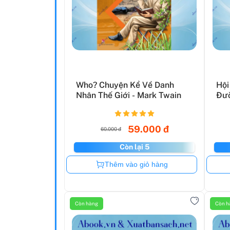
Who? Chuyện Kể Về Danh
Hội
Nhân Thế Giới - Mark Twain
Đư
Hoà
59.000 đ
60.000 đ
Còn lại 5
Còn hàng
Thêm vào giỏ hàng
Còn hàng
Còn h