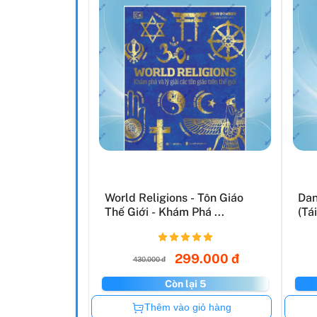
World Religions - Tôn Giáo
Dan
Thế Giới - Khám Phá ...
(Tá
299.000 đ
430.000 đ
Còn lại 5
Còn hàng
Thêm vào giỏ hàng