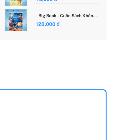
Giới Của Cô Gái Việt
Big Book - Cuốn Sách Khổng
Lồ Về Các Ngôi Sao Và Các
128,000 đ
Hành Tinh (Tái Bản)