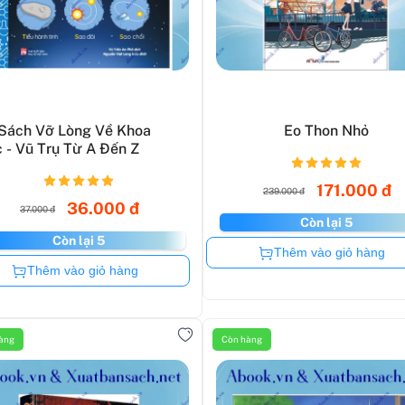
Sách Vỡ Lòng Về Khoa
Eo Thon Nhỏ
 - Vũ Trụ Từ A Đến Z
171.000 đ
239.000 đ
36.000 đ
37.000 đ
Còn lại 5
Còn lại 5
Còn hàng
Thêm vào giỏ hàng
Còn hàng
Thêm vào giỏ hàng
àng
Còn hàng