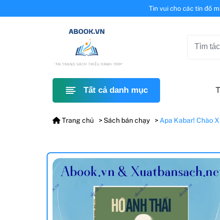
Tin vui cho các tín đồ 
T
Tất cả danh mục
Trang chủ
Sách bán chạy
Apa Kabar! Chào X