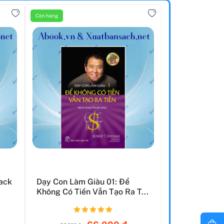
Còn hàng
Pack
Dạy Con Làm Giàu 01: Để
Không Có Tiền Vẫn Tạo Ra T...