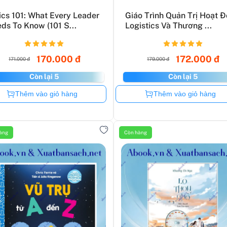
ics 101: What Every Leader
Giáo Trình Quản Trị Hoạt 
ds To Know (101 S...
Logistics Và Thương ...
170.000 đ
172.000 đ
171.000 đ
179.000 đ
Còn lại 5
Còn lại 5
Còn hàng
Còn hàng
Thêm vào giỏ hàng
Thêm vào giỏ hàng
àng
Còn hàng