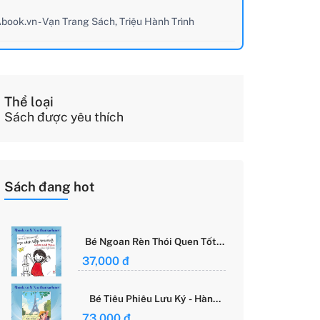
book.vn - Vạn Trang Sách, Triệu Hành Trình
Thể loại
Sách được yêu thích
Sách đang hot
Bé Ngoan Rèn Thói Quen Tốt -
Học Cách Tập Trung - Grace
37,000 đ
Said Focus
Bé Tiêu Phiêu Lưu Ký - Hành
Trình Một Mình Chinh Phục Thế
73,000 đ