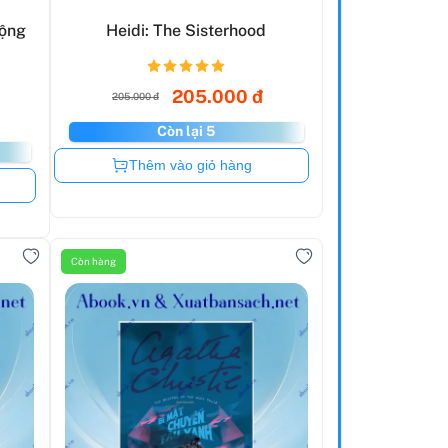
Động
Heidi: The Sisterhood
205.000 đ
205.000 đ
Còn lại 5
Còn hàng
Thêm vào giỏ hàng
Còn hàng