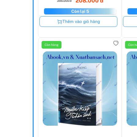
208.000 đ
295.000 đ
Còn lại 5
Còn hàng
Thêm vào giỏ hàng
Còn hàng
Còn h