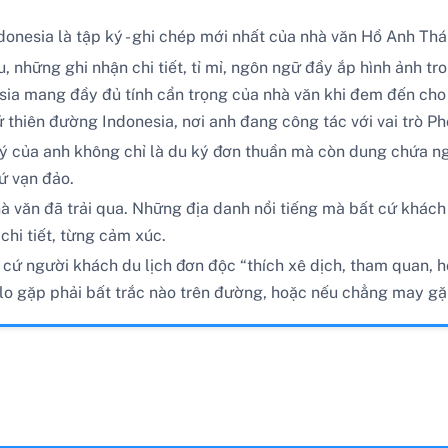
nesia là tập ký - ghi chép mới nhất của nhà văn Hồ Anh Thá
, những ghi nhận chi tiết, tỉ mỉ, ngôn ngữ đầy ắp hình ảnh tr
a mang đầy đủ tính cẩn trọng của nhà văn khi đem đến cho 
 thiên đường Indonesia, nơi anh đang công tác với vai trò Ph
ký của anh không chỉ là du ký đơn thuần mà còn dung chứa ngồn
ứ vạn đảo.
hà văn đã trải qua. Những địa danh nổi tiếng mà bất cứ khác
chi tiết, từng cảm xúc.
t cứ người khách du lịch đơn độc “thích xê dịch, tham quan, h
lo gặp phải bất trắc nào trên đường, hoặc nếu chẳng may gặ