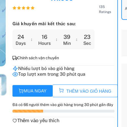
135
A
Ratings
Giá khuyến mãi kết thúc sau:
24
16
39
21
Days
Hours
Min
Sec
Chính sách vận chuyển
Nhiều lượt bỏ vào giỏ hàng
Top lượt xem trong 30 phút qua
MUA NGAY
THÊM VÀO GIỎ HÀNG
Đã có 66 người thêm vào giỏ hàng trong 30 phút gần đây
Thêm vào yêu thích