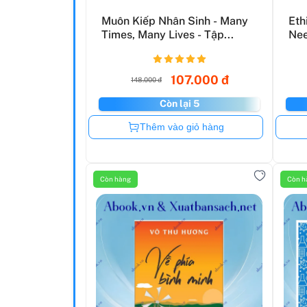
Muôn Kiếp Nhân Sinh - Many
Eth
Times, Many Lives - Tập...
Nee
107.000 đ
148.000 đ
Còn lại 5
Còn hàng
Thêm vào giỏ hàng
Còn hàng
Còn h