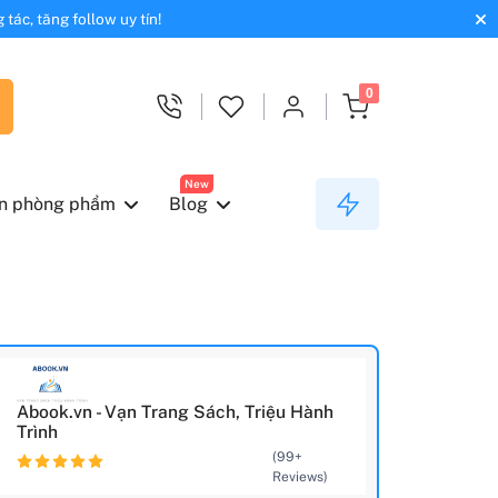
tác, tăng follow uy tín!
0
New
n phòng phẩm
Blog
Abook.vn - Vạn Trang Sách, Triệu Hành
Trình
(99+
Reviews)