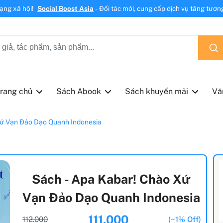
mạng xã hội!
Social Boost Asia
- Đối tác mới, cung cấp dịch vụ tăng tương 
rang chủ
Sách Abook
Sách khuyến mãi
Vă
ứ Vạn Đảo Dạo Quanh Indonesia
Sách - Apa Kabar! Chào Xứ
Vạn Đảo Dạo Quanh Indonesia
111.000
112.000
(~1% Off)