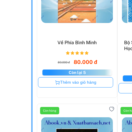
Về Phía Bình Minh
Bộ 
Học
80.000 đ
80.000 đ
Còn lại 5
Còn hàng
Thêm vào giỏ hàng
Còn hàng
Còn h