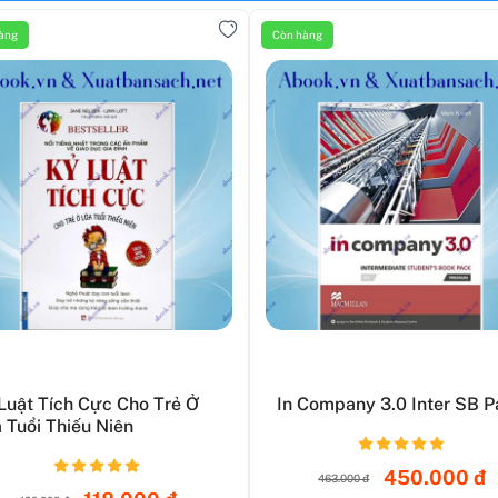
àng
Còn hàng
Luật Tích Cực Cho Trẻ Ở
In Company 3.0 Inter SB 
 Tuổi Thiếu Niên
450.000 đ
463.000 đ