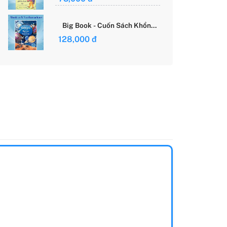
Giới Của Cô Gái Việt
Big Book - Cuốn Sách Khổng
Lồ Về Các Ngôi Sao Và Các
128,000 đ
Hành Tinh (Tái Bản)