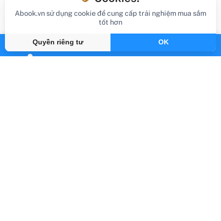
Abook.vn sử dụng cookie để cung cấp trải nghiệm mua sắm
tốt hơn
Quyền riêng tư
OK
review sách
Review Sách The Batch Lady : Shop
Once. Cook Once. Eat Well All Week.
Gần đây
By Abook.vn