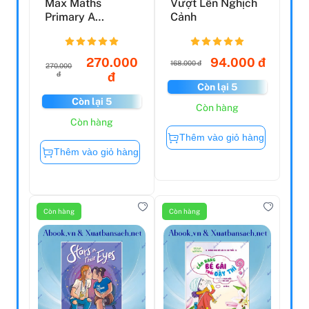
Max Maths
Vượt Lên Nghịch
Primary A
Cảnh
Singapore
Approach Grade
2 Wor...
270.000
94.000 đ
168.000 đ
270.000
đ
đ
Còn lại 5
Còn lại 5
Còn hàng
Còn hàng
Thêm vào giỏ hàng
Thêm vào giỏ hàng
Còn hàng
Còn hàng