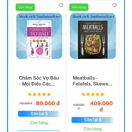
Còn hàng
Còn hàng
Chăm Sóc Vợ Bầu
Meatballs -
- Mọi Điều Các
Felafels, Skewers
Ông Bố Tương Lai
And More
Nê...
89.000 đ
409.000
115.000 đ
420.000
đ
đ
Còn lại 5
Còn lại 5
Còn hàng
Còn hàng