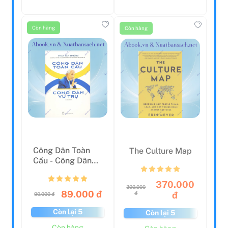
Còn hàng
Còn hàng
Công Dân Toàn
The Culture Map
Cầu - Công Dân
Vũ Trụ
370.000
399.000
89.000 đ
đ
đ
90.000 đ
Còn lại 5
Còn lại 5
Còn hàng
Còn hàng