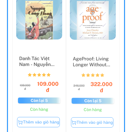
Danh Tác Việt
AgeProof: Living
Nam - Nguyễn
Longer Without
Công Hoan Tuyển
Running Out Of
Tập
Mon...
109.000
322.000
109.000
346.000
đ
đ
đ
đ
Còn lại 5
Còn lại 5
Còn hàng
Còn hàng
Thêm vào giỏ hàng
Thêm vào giỏ hàng