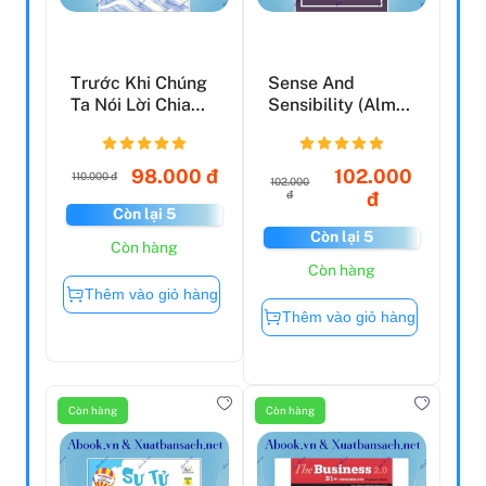
Trước Khi Chúng
Sense And
Ta Nói Lời Chia
Sensibility (Alma
Tay
Classics
Evergreens)
98.000 đ
102.000
110.000 đ
102.000
đ
đ
Còn lại 5
Còn lại 5
Còn hàng
Còn hàng
Thêm vào giỏ hàng
Thêm vào giỏ hàng
Còn hàng
Còn hàng