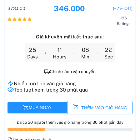
346.000
373.000
(~7% Off)
135
Ratings
Giá khuyến mãi kết thúc sau:
25
11
08
21
Days
Hours
Min
Sec
Chính sách vận chuyển
Nhiều lượt bỏ vào giỏ hàng
Top lượt xem trong 30 phút qua
MUA NGAY
THÊM VÀO GIỎ HÀNG
Đã có 30 người thêm vào giỏ hàng trong 30 phút gần đây
Thêm vào yêu thích