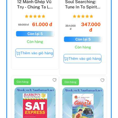
12 Mảnh Ghép Vũ
Soul Searching:
Trụ - Chúng Ta Là
Tune In To Spirit
Song Ngư
And Awaken Your
...
61.000 đ
347.000
69.000 đ
354.000
đ
đ
Còn lại 5
Còn lại 5
Còn hàng
Còn hàng
Thêm vào giỏ hàng
Thêm vào giỏ hàng
Còn hàng
Còn hàng