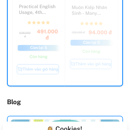
Practical English
Muôn Kiếp Nhân
Usage, 4th
Sinh - Many
Edition:
Times, Many Lives
Paperback: M...
- Tập...
491.000
94.000 đ
128.000 đ
506.000
đ
đ
Còn lại 5
Còn lại 5
Còn hàng
Còn hàng
Thêm vào giỏ hàng
Thêm vào giỏ hàng
Blog
Cookies!