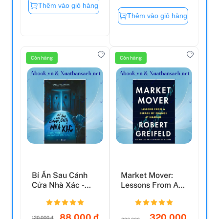
Thêm vào giỏ hàng
Thêm vào giỏ hàng
Còn hàng
Còn hàng
Bí Ẩn Sau Cánh
Market Mover:
Cửa Nhà Xác -
Lessons From A
Ghi Chép Của
Decade Of
Người Gi...
Change At N...
88.000 đ
320.000
120.000 đ