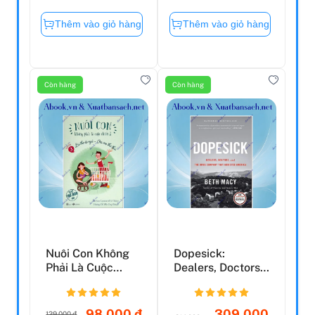
Thêm vào giỏ hàng
Thêm vào giỏ hàng
Còn hàng
Còn hàng
Nuôi Con Không
Dopesick:
Phải Là Cuộc
Dealers, Doctors,
Chiến 2 - Bé Thơ
And The Drug
Tự Ng...
Company T...
98.000 đ
309.000
129.000 đ