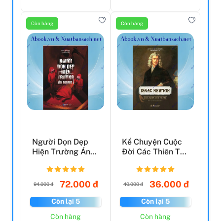
Còn hàng
Còn hàng
Người Dọn Dẹp
Kể Chuyện Cuộc
Hiện Trường Án
Đời Các Thiên Tài:
Mạng
Isaac Newton -
N...
72.000 đ
36.000 đ
94.000 đ
40.000 đ
Còn lại 5
Còn lại 5
Còn hàng
Còn hàng