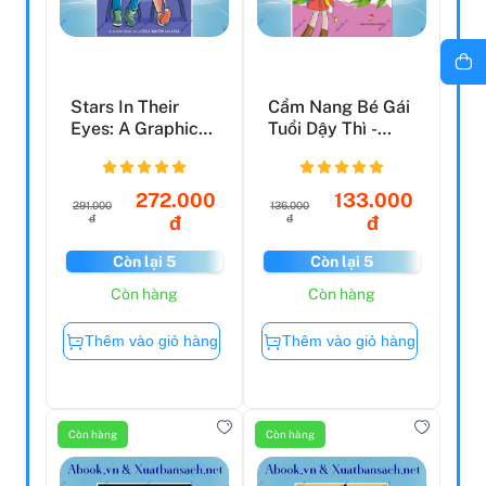
Stars In Their
Cẩm Nang Bé Gái
Eyes: A Graphic
Tuổi Dậy Thì -
Novel
Quyển 2 - Tất Tần
T...
272.000
133.000
291.000
136.000
đ
đ
đ
đ
Còn lại 5
Còn lại 5
Còn hàng
Còn hàng
Thêm vào giỏ hàng
Thêm vào giỏ hàng
Còn hàng
Còn hàng