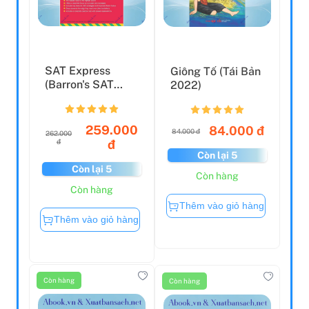
SAT Express
Giông Tố (Tái Bản
(Barron's SAT
2022)
Prep)
259.000
84.000 đ
84.000 đ
262.000
đ
đ
Còn lại 5
Còn lại 5
Còn hàng
Còn hàng
Thêm vào giỏ hàng
Thêm vào giỏ hàng
Còn hàng
Còn hàng