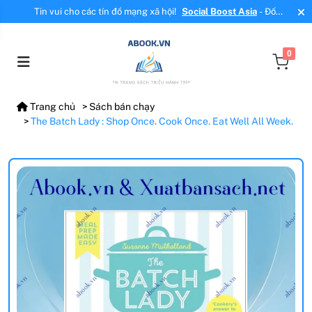
Tin vui cho các tín đồ mạng xã hội!
Social Boost Asia
- Đối
tác mới, cung cấp dịch vụ tăng tương tác, tăng follow uy tín!
0
Trang chủ
Sách bán chạy
The Batch Lady : Shop Once. Cook Once. Eat Well All Week.