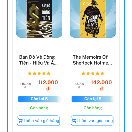
Bản Đồ Về Dòng
The Memoirs Of
Tiền - Hiểu Và Áp
Sherlock Holmes:
Dụng Sơ Đồ Kế
Illustrated By
Toá...
Dav...
112.000
142.000
145.000
143.000
đ
đ
đ
đ
Còn lại 5
Còn lại 5
Còn hàng
Còn hàng
Thêm vào giỏ hàng
Thêm vào giỏ hàng