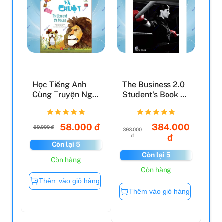
Học Tiếng Anh
The Business 2.0
Cùng Truyện Ngụ
Student's Book +
Ngôn Aesop - Sư
EWorkbook
Tử V...
Interm...
58.000 đ
384.000
59.000 đ
393.000
đ
đ
Còn lại 5
Còn lại 5
Còn hàng
Còn hàng
Thêm vào giỏ hàng
Thêm vào giỏ hàng