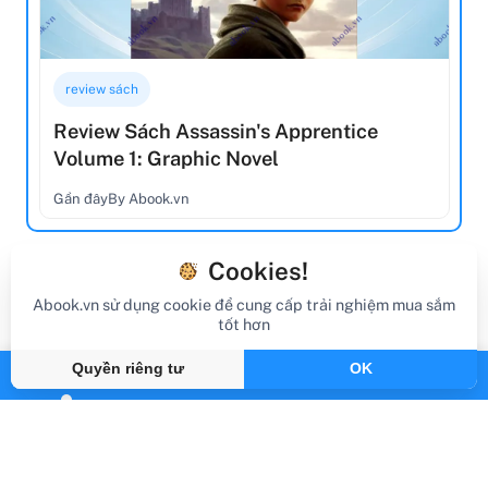
review sách
Review Sách Assassin's Apprentice
Volume 1: Graphic Novel
Gần đây
By Abook.vn
Cookies!
Abook.vn sử dụng cookie để cung cấp trải nghiệm mua sắm
tốt hơn
Quyền riêng tư
OK
Abook.vn - Vạn trang sách, triệu hành trình
support@abook.vn