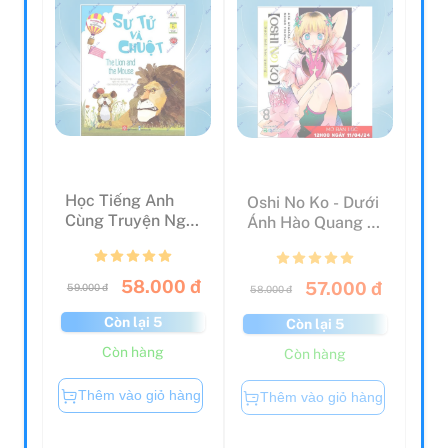
Học Tiếng Anh
Oshi No Ko - Dưới
Cùng Truyện Ngụ
Ánh Hào Quang -
Ngôn Aesop - Sư
Tập 8
Tử V...
58.000 đ
57.000 đ
59.000 đ
58.000 đ
Còn lại 5
Còn lại 5
Còn hàng
Còn hàng
Thêm vào giỏ hàng
Thêm vào giỏ hàng