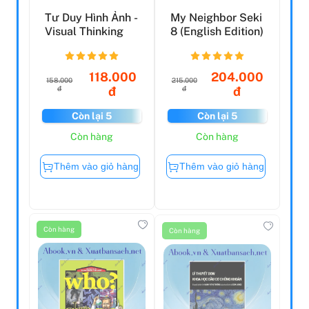
Tư Duy Hình Ảnh -
My Neighbor Seki
Visual Thinking
8 (English Edition)
118.000
204.000
158.000
215.000
đ
đ
đ
đ
Còn lại 5
Còn lại 5
Còn hàng
Còn hàng
Thêm vào giỏ hàng
Thêm vào giỏ hàng
Còn hàng
Còn hàng