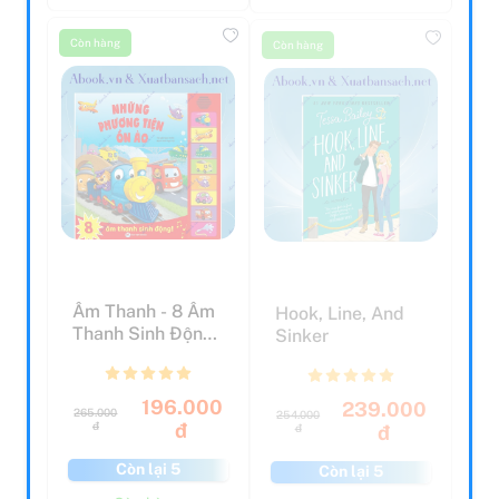
Còn hàng
Còn hàng
Âm Thanh - 8 Âm
Hook, Line, And
Thanh Sinh Động
Sinker
- Những Phương
Tiệ...
196.000
239.000
265.000
254.000
đ
đ
đ
đ
Còn lại 5
Còn lại 5
Còn hàng
Còn hàng