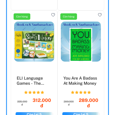
Còn hàng
Còn hàng
ELI Language
You Are A Badass
Games - The
At Making Money
Story Maker
312.000
289.000
335.000
289.000
đ
đ
đ
đ
Còn lại 5
Còn lại 5