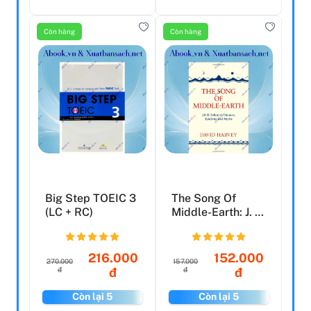
Còn hàng
Còn hàng
Big Step TOEIC 3
The Song Of
(LC + RC)
Middle-Earth: J. R.
R. Tolkien's
Theme...
216.000
152.000
270.000
157.000
đ
đ
đ
đ
Còn lại 5
Còn lại 5