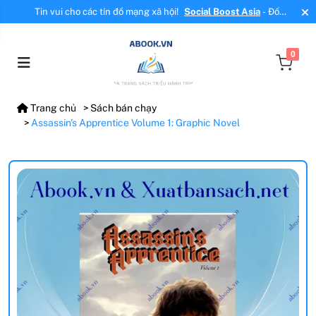
Tin vui cho các tín đồ mạng xã hội!
Social Boost Asia
- Đối
tác mới, cung cấp dịch vụ tăng tương tác, tăng follow uy tín!
0
Trang chủ
Sách bán chạy
Assassin's Apprentice Volume 1: Graphic Novel