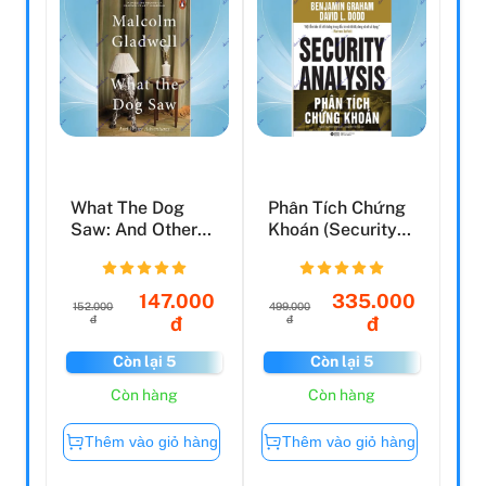
What The Dog
Phân Tích Chứng
Saw: And Other
Khoán (Security
Adventures
Analysis)
147.000
335.000
152.000
499.000
đ
đ
đ
đ
Còn lại 5
Còn lại 5
Còn hàng
Còn hàng
Thêm vào giỏ hàng
Thêm vào giỏ hàng