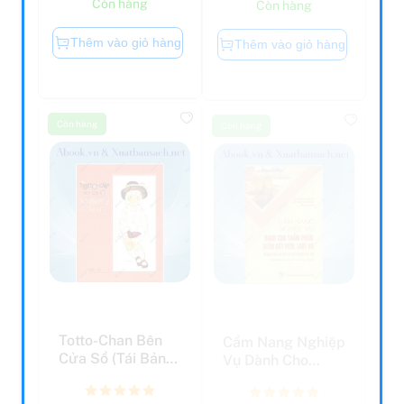
Thêm vào giỏ hàng
Thêm vào giỏ hàng
Còn hàng
Còn hàng
Totto-Chan Bên
Cẩm Nang Nghiệp
Cửa Sổ (Tái Bản
Vụ Dành Cho
2019)
Thẩm Phán, Kiếm
Sát Vi...
79.000 đ
269.000
98.000 đ