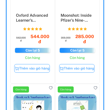
Oxford Advanced
Moonshot: Inside
Learner's
Pfizer's Nine-
Dictionary:
Month Race To
Paperback - ...
Make ...
544.000
285.000
562.000
305.000
đ
đ
đ
đ
Còn lại 5
Còn lại 5
Còn hàng
Còn hàng
Thêm vào giỏ hàng
Thêm vào giỏ hàng
Còn hàng
Còn hàng