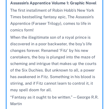
Assassin's Apprentice Volume 1: Graphic Novel
The first installment of Robin Hobb's New York
Times bestselling fantasy epic, The Assassin's
Apprentice (Farseer Trilogy), comes to life in
comics form!
When the illegitimate son of a royal prince is
discovered in a poor backwater, the boy’s life
changes forever. Renamed ‘Fitz’ by his new
caretakers, the boy is plunged into the maze of
scheming and intrigue that makes up the courts
of the Six Duchies. But unknown to all, a power
has awakened in Fitz. Something in his blood is
stirring, and if Fitz cannot learn to control it, it
may spell doom for all.
“Fantasy as it ought to be written.”—George R.R.
Martin