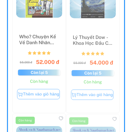
Who? Chuyện Kể
Lý Thuyết Dow -
Về Danh Nhân
Khoa Học Đầu Cơ
Thế Giới - Louis
Chứng Khoán: Bí
Paste...
Qu...
52.000 đ
54.000 đ
55.000 đ
55.000 đ
Còn lại 5
Còn lại 5
Còn hàng
Còn hàng
Thêm vào giỏ hàng
Thêm vào giỏ hàng
Còn hàng
Còn hàng