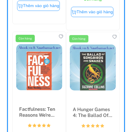
Thêm vào giỏ hàng
Thêm vào giỏ hàng
Còn hàng
Còn hàng
Factfulness: Ten
A Hunger Games
Reasons We're
4: The Ballad Of
Wrong About The
Songbirds And
Wor...
Snak...