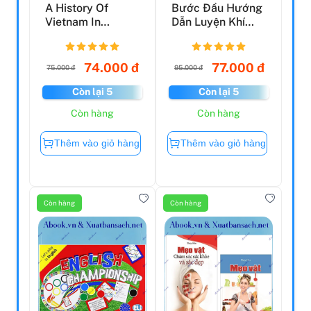
A History Of
Bước Đầu Hướng
Vietnam In
Dẫn Luyện Khí
Pictures (In
Công
Colour) - Lê ...
74.000 đ
77.000 đ
75.000 đ
95.000 đ
Còn lại 5
Còn lại 5
Còn hàng
Còn hàng
Thêm vào giỏ hàng
Thêm vào giỏ hàng
Còn hàng
Còn hàng