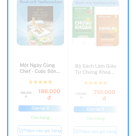
Một Ngày Cùng
Bộ Sách Làm Giàu
Chef - Cuộc Sống
Từ Chứng Khoán
Của Người Tạo Ra
(How To Make
Hư...
Money...
186.000
710.000
195.000
710.000
đ
đ
đ
đ
Còn lại 5
Còn lại 5
Còn hàng
Còn hàng
Thêm vào giỏ hàng
Thêm vào giỏ hàng