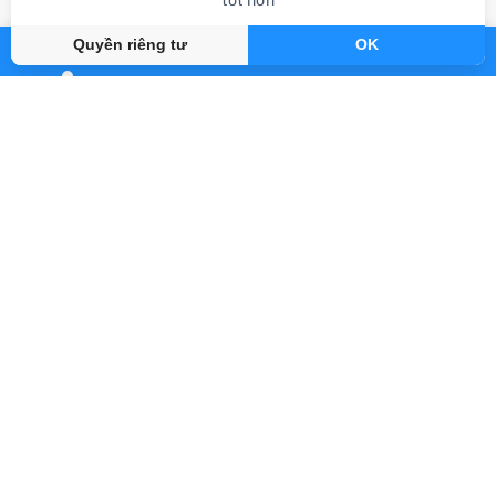
review sách
Quyền riêng tư
OK
Review Sách Authentic Recipes From
The Philippines
Gần đây
By Abook.vn
Abook.vn - Vạn trang sách, triệu hành trình
support@abook.vn
Abook.vn - Giới thiệu
Hỗ trợ đơn hàng