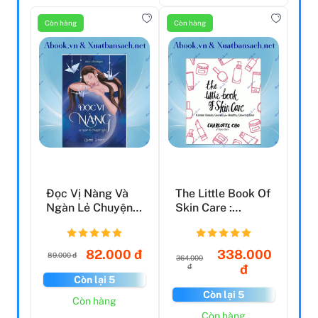
Còn hàng
Còn hàng
Đọc Vị Nàng Và
The Little Book Of
Ngàn Lẻ Chuyện
Skin Care :
Yêu
Korean Beauty
Secre...
82.000 đ
338.000
89.000 đ
364.000
đ
đ
Còn lại 5
Còn lại 5
Còn hàng
Còn hàng