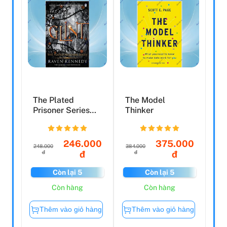
The Plated
The Model
Prisoner Series
Thinker
Book 2: Glint
246.000
375.000
248.000
384.000
đ
đ
đ
đ
Còn lại 5
Còn lại 5
Còn hàng
Còn hàng
Thêm vào giỏ hàng
Thêm vào giỏ hàng