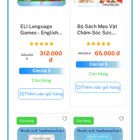
ELI Language
Bộ Sách Mẹo Vặt
Games - English
Chăm Sóc Sức
Championship
Khỏe Và Sắc Đẹp
+ Mẹo...
312.000
65.000 đ
66.000 đ
335.000
đ
đ
Còn lại 5
Còn lại 5
Còn hàng
Còn hàng
Thêm vào giỏ hàng
Thêm vào giỏ hàng
Còn hàng
Còn hàng