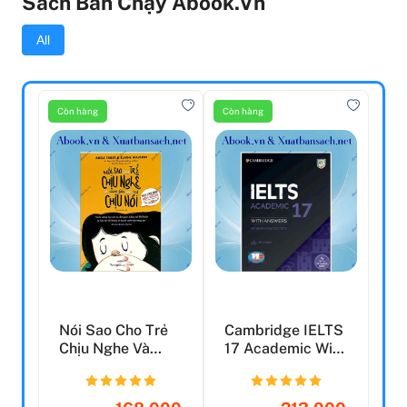
Sách Bán Chạy Abook.vn
All
Còn hàng
Còn hàng
Nói Sao Cho Trẻ
Cambridge IELTS
Chịu Nghe Và
17 Academic With
Nghe Sao Cho Trẻ
Answers (Savina)
Chịu...