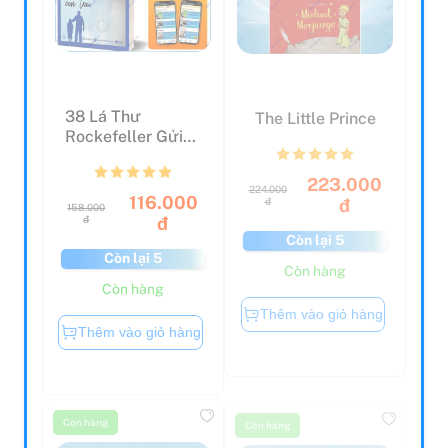
38 Lá Thư
The Little Prince
Rockefeller Gửi
Cho Con Trai
223.000
224.000
116.000
đ
đ
158.000
đ
đ
Còn lại 5
Còn lại 5
Còn hàng
Còn hàng
Thêm vào giỏ hàng
Thêm vào giỏ hàng
Còn hàng
Còn hàng