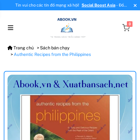
Tin vui cho các tín đồ mạng xã hội!
Social Boost Asia
- Đối
tác mới, cung cấp dịch vụ tăng tương tác, tăng follow uy tín!
0
Trang chủ
Sách bán chạy
Authentic Recipes from the Philippines