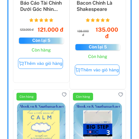
Báo Cáo Tài Chính
Bacon Chính Là
Dưới Góc Nhìn
Shakespeare
Của Warren
Buffett...
121.000 đ
135.000
123.000 đ
138.000
đ
đ
Còn lại 5
Còn lại 5
Còn hàng
Còn hàng
Thêm vào giỏ hàng
Thêm vào giỏ hàng
Còn hàng
Còn hàng