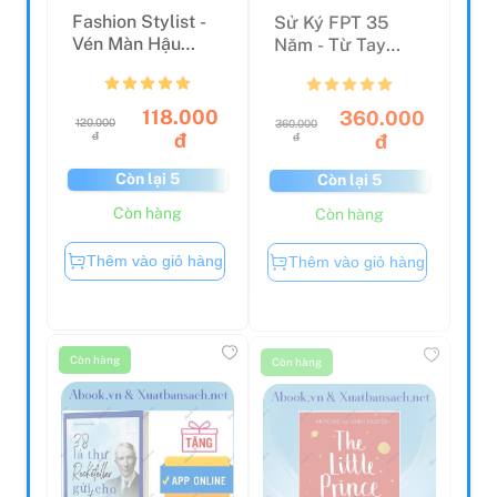
Fashion Stylist -
Sử Ký FPT 35
Vén Màn Hậu
Năm - Từ Tay
Trường Của
Trắng Đến Tập
Những Bướ...
Đoàn Toàn ...
118.000
360.000
120.000
360.000
đ
đ
đ
đ
Còn lại 5
Còn lại 5
Còn hàng
Còn hàng
Thêm vào giỏ hàng
Thêm vào giỏ hàng
Còn hàng
Còn hàng