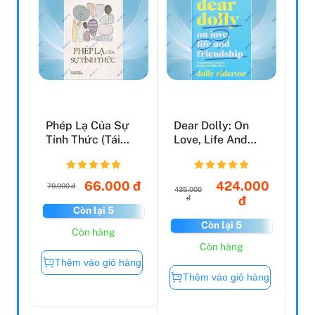
Phép Lạ Của Sự
Dear Dolly: On
Tỉnh Thức (Tái
Love, Life And
Bản 2023)
Friendship
66.000 đ
424.000
79.000 đ
435.000
đ
đ
Còn lại 5
Còn lại 5
Còn hàng
Còn hàng
Thêm vào giỏ hàng
Thêm vào giỏ hàng