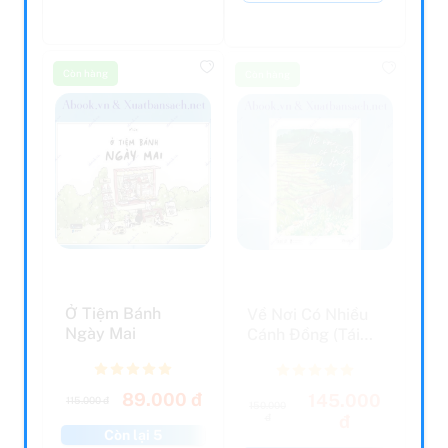
Còn hàng
Còn hàng
Ở Tiệm Bánh
Về Nơi Có Nhiều
Ngày Mai
Cánh Đồng (Tái
Bản 2023)
89.000 đ
145.000
115.000 đ
150.000
đ
đ
Còn lại 5
Còn lại 5
Còn hàng