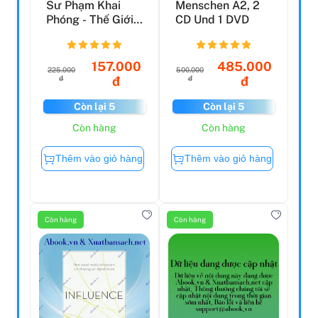
Sư Phạm Khai
Menschen A2, 2
Phóng - Thế Giới,
CD Und 1 DVD
Việt Nam Và Tôi -
B...
157.000
485.000
225.000
500.000
đ
đ
đ
đ
Còn lại 5
Còn lại 5
Còn hàng
Còn hàng
Thêm vào giỏ hàng
Thêm vào giỏ hàng
Còn hàng
Còn hàng