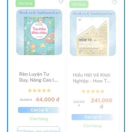
Còn hàng
Còn hàng
Rèn Luyện Tư
Hiểu Hết Về Khởi
Duy, Nâng Cao IQ
Nghiệp - How To
- Tìm Điểm Khác
Start Your Own
Nhau
Bu...
44.000 đ
241.000
45.000 đ
330.000
đ
đ
Còn lại 5
Còn lại 5
Còn hàng
Còn hàng
Thêm vào giỏ hàng