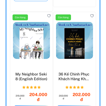
Còn hàng
Còn hàng
My Neighbor Seki
36 Kế Chinh Phục
8 (English Edition)
Khách Hàng Khó
Tính
204.000
202.000
215.000
202.000
đ
đ
đ
đ