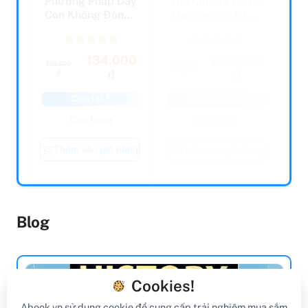
Con Không Đòn
The Secrets Of
Roi (2022)
Highly
Successful...
134.000
225.000
169.000
238.000
đ
đ
đ
đ
Còn lại 5
Còn lại 5
Còn hàng
Còn hàng
Thêm vào giỏ hàng
Thêm vào giỏ hàng
Blog
Cookies!
Abook.vn sử dụng cookie để cung cấp trải nghiệm mua sắm