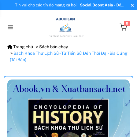
Tin vui cho các tín đồ mạng xã hội!
Social Boost Asia
- Đối
tác mới, cung cấp dịch vụ tăng tương tác, tăng follow uy tín!
0
Trang chủ
Sách bán chạy
Bách Khoa Thư Lịch Sử - Từ Tiền Sử Đến Thời Đại - Bìa Cứng
(Tái Bản)