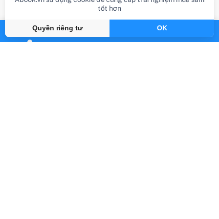
tốt hơn
Quyền riêng tư
OK
review sách
Review Sách Bách Khoa Thư Lịch Sử - Từ
Tiền Sử Đến Thời Đại - Bìa Cứng (Tái Bản)
Gần đây
By Abook.vn