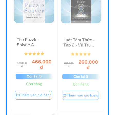
The Puzzle
Luật Tâm Thức -
Solver: A
Tập 2 - Vũ Trụ
Scientist's
Nhất Nguyên
Desperate Quest
Luận - ...
T...
466.000
266.000
479.000
320.000
đ
đ
đ
đ
Còn lại 5
Còn lại 5
Còn hàng
Còn hàng
Thêm vào giỏ hàng
Thêm vào giỏ hàng