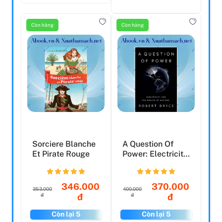
Còn hàng
Còn hàng
Sorciere Blanche
A Question Of
Et Pirate Rouge
Power: Electricity
And The Wealth
Of...
346.000
370.000
353.000
400.000
đ
đ
đ
đ
Còn lại 5
Còn lại 5