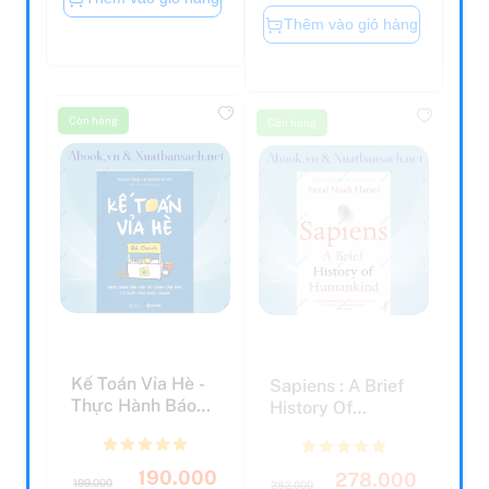
Thêm vào giỏ hàng
Còn hàng
Còn hàng
Kế Toán Vỉa Hè -
Sapiens : A Brief
Thực Hành Báo
History Of
Cáo Tài Chính Căn
Humankind
B...
190.000
278.000
199.000
282.000
đ
đ
đ
đ