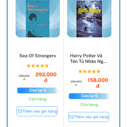
Sea Of Strangers
Harry Potter Và
Tên Tù Nhân Ngục
Azkaban - Tập 3
(...
292.000
296.000
158.000
đ
đ
205.000
đ
đ
Còn lại 5
Còn lại 5
Còn hàng
Còn hàng
Thêm vào giỏ hàng
Thêm vào giỏ hàng