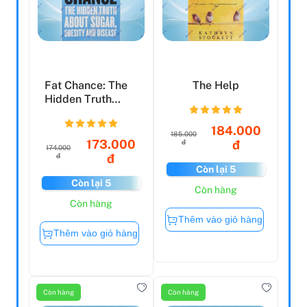
Fat Chance: The
The Help
Hidden Truth
About Sugar,
Obesity ...
184.000
185.000
173.000
đ
đ
174.000
đ
đ
Còn lại 5
Còn lại 5
Còn hàng
Còn hàng
Thêm vào giỏ hàng
Thêm vào giỏ hàng
Còn hàng
Còn hàng