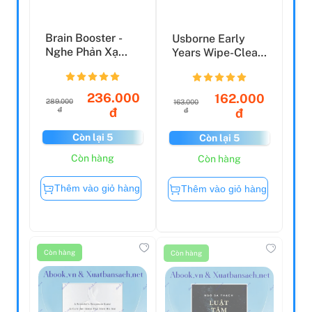
Brain Booster -
Usborne Early
Nghe Phản Xạ
Years Wipe-Clean:
Tiếng Anh Bằng
Ready For Writing
Công N...
236.000
162.000
289.000
163.000
đ
đ
đ
đ
Còn lại 5
Còn lại 5
Còn hàng
Còn hàng
Thêm vào giỏ hàng
Thêm vào giỏ hàng
Còn hàng
Còn hàng