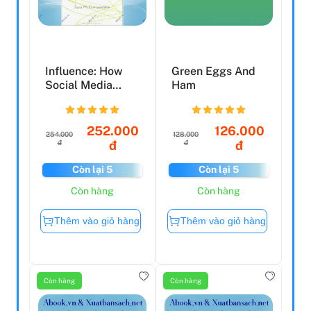
Influence: How
Green Eggs And
Social Media
Ham
Influencers Are
Shapin...
252.000
126.000
254.000
128.000
đ
đ
đ
đ
Còn lại 5
Còn lại 5
Còn hàng
Còn hàng
Thêm vào giỏ hàng
Thêm vào giỏ hàng
Còn hàng
Còn hàng