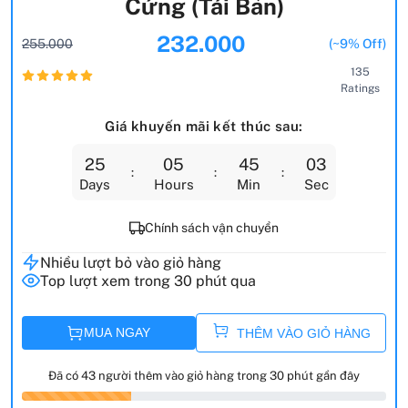
Cứng (Tái Bản)
232.000
255.000
(~9% Off)
135
Ratings
Giá khuyến mãi kết thúc sau:
25
05
45
02
Days
Hours
Min
Sec
Chính sách vận chuyển
Nhiều lượt bỏ vào giỏ hàng
Top lượt xem trong 30 phút qua
MUA NGAY
THÊM VÀO GIỎ HÀNG
Đã có 43 người thêm vào giỏ hàng trong 30 phút gần đây