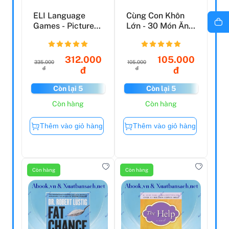
ELI Language
Cùng Con Khôn
Games - Picture
Lớn - 30 Món Ăn
Bingo
Hỗ Trợ Tăng
Trưởng T...
312.000
105.000
335.000
105.000
đ
đ
đ
đ
Còn lại 5
Còn lại 5
Còn hàng
Còn hàng
Thêm vào giỏ hàng
Thêm vào giỏ hàng
Còn hàng
Còn hàng