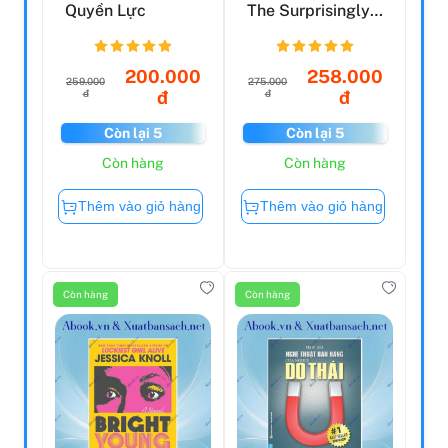
Quyền Lực
The Surprisingly
Simple Truth
Behin...
200.000
258.000
259.000
275.000
đ
đ
đ
đ
Còn lại 5
Còn lại 5
Còn hàng
Còn hàng
Thêm vào giỏ hàng
Thêm vào giỏ hàng
Còn hàng
Còn hàng