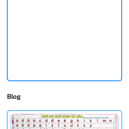
Con Gái Giỏi
Tiền - Tránh
Giang
Những Ưu Phiền
62.000 đ
123.000
115.000 đ
150.000
đ
đ
Còn lại 5
Còn lại 5
Còn hàng
Còn hàng
Thêm vào giỏ hàng
Thêm vào giỏ hàng
Blog