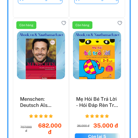
Còn hàng
Còn hàng
Menschen:
Mẹ Hỏi Bé Trả Lời
Deutsch Als
- Hỏi Đáp Rèn Trí
Fremdsprache -
Thông Minh (2-...
Lehrerhandbuc...
682.000
35.000 đ
36.000 đ
707.000
đ
đ
Còn lại 5