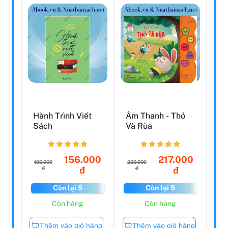
Hành Trình Viết
Âm Thanh - Thỏ
Sách
Và Rùa
156.000
217.000
199.000
229.000
đ
đ
đ
đ
Còn lại 5
Còn lại 5
Còn hàng
Còn hàng
Thêm vào giỏ hàng
Thêm vào giỏ hàng