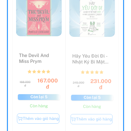
The Devil And
Hãy Yêu Đời Đi -
Miss Prym
Nhật Ký Bí Mật
Mới Của Ông
Hendri...
167.000
231.000
168.000
245.000
đ
đ
đ
đ
Còn lại 5
Còn lại 5
Còn hàng
Còn hàng
Thêm vào giỏ hàng
Thêm vào giỏ hàng