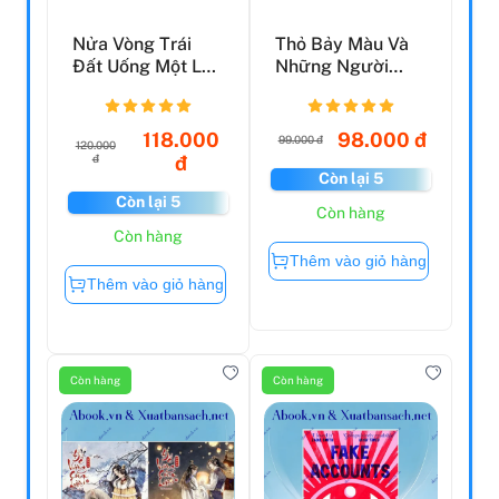
Nửa Vòng Trái
Thỏ Bảy Màu Và
Đất Uống Một Ly
Những Người
Trà
Nghĩ Nó Là Bạn
(Tái Bản...
118.000
98.000 đ
99.000 đ
120.000
đ
đ
Còn lại 5
Còn lại 5
Còn hàng
Còn hàng
Thêm vào giỏ hàng
Thêm vào giỏ hàng
Còn hàng
Còn hàng