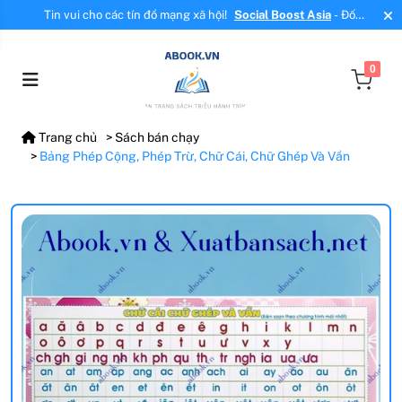
Tin vui cho các tín đồ mạng xã hội!
Social Boost Asia
- Đối
tác mới, cung cấp dịch vụ tăng tương tác, tăng follow uy tín!
0
Trang chủ
Sách bán chạy
Bảng Phép Cộng, Phép Trừ, Chữ Cái, Chữ Ghép Và Vần