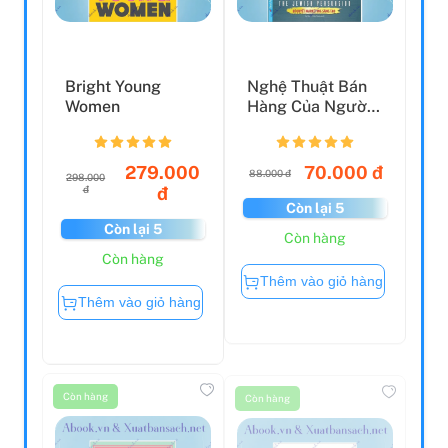
Bright Young
Nghệ Thuật Bán
Women
Hàng Của Người
Do Thái (Tái Bản
202...
279.000
70.000 đ
88.000 đ
298.000
đ
đ
Còn lại 5
Còn lại 5
Còn hàng
Còn hàng
Thêm vào giỏ hàng
Thêm vào giỏ hàng
Còn hàng
Còn hàng