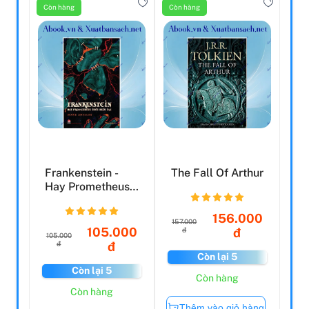
Còn hàng
Còn hàng
Frankenstein -
The Fall Of Arthur
Hay Prometheus
Thời Hiện Đại
156.000
157.000
105.000
đ
đ
105.000
đ
đ
Còn lại 5
Còn lại 5
Còn hàng
Còn hàng
Thêm vào giỏ hàng