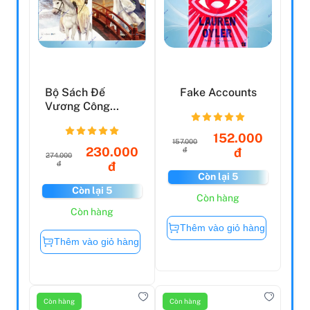
Bộ Sách Đế
Fake Accounts
Vương Công
Lược - Tập 4 +
Tập 5 (Bộ 2 C...
152.000
157.000
230.000
đ
đ
274.000
đ
đ
Còn lại 5
Còn lại 5
Còn hàng
Còn hàng
Thêm vào giỏ hàng
Thêm vào giỏ hàng
Còn hàng
Còn hàng