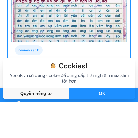
review sách
Review Sách Bảng Phép Cộng, Phép Trừ,
Cookies!
Chữ Cái, Chữ Ghép Và Vần
Abook.vn sử dụng cookie để cung cấp trải nghiệm mua sắm
tốt hơn
Gần đây
By Abook.vn
Quyền riêng tư
OK