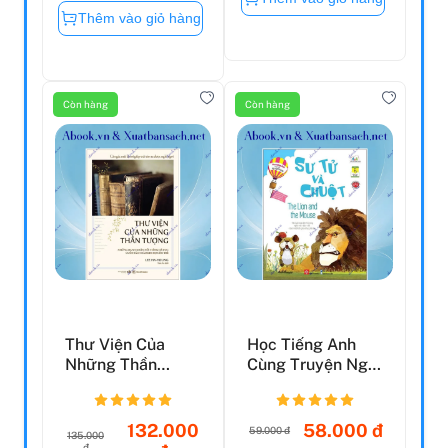
Thêm vào giỏ hàng
Còn hàng
Còn hàng
Thư Viện Của
Học Tiếng Anh
Những Thần
Cùng Truyện Ngụ
Tượng
Ngôn Aesop - Sư
Tử V...
132.000
58.000 đ
59.000 đ
135.000
đ