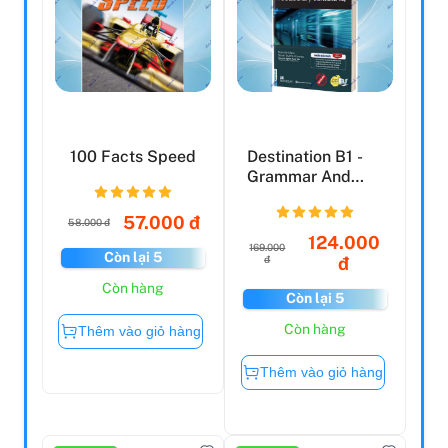
100 Facts Speed
Destination B1 -
Grammar And
Vocabulary With
Answe...
57.000 đ
58.000 đ
124.000
169.000
Còn lại 5
đ
đ
Còn hàng
Còn lại 5
Còn hàng
Thêm vào giỏ hàng
Thêm vào giỏ hàng