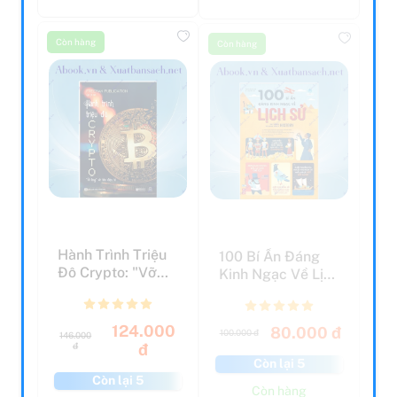
Còn hàng
Còn hàng
Hành Trình Triệu
100 Bí Ẩn Đáng
Đô Crypto: "Vỡ
Kinh Ngạc Về Lịch
Lòng: Về Tiền
Sử - 100 Things
Điện...
T...
124.000
80.000 đ
100.000 đ
146.000
đ
đ
Còn lại 5
Còn lại 5
Còn hàng
Còn hàng