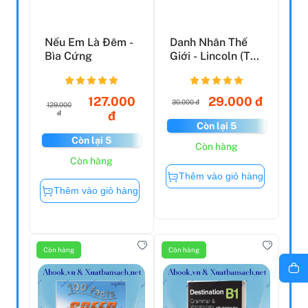
Nếu Em Là Đêm -
Danh Nhân Thế
Bìa Cứng
Giới - Lincoln (Tái
Bản 2022)
127.000
29.000 đ
30.000 đ
129.000
đ
đ
Còn lại 5
Còn lại 5
Còn hàng
Còn hàng
Thêm vào giỏ hàng
Thêm vào giỏ hàng
Còn hàng
Còn hàng