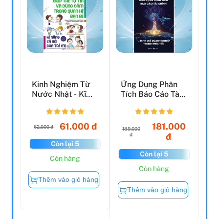
Kinh Nghiệm Từ
Ứng Dụng Phân
Nước Nhật - Kĩ
Tích Báo Cáo Tài
Năng Xã Hội Của
Chính Và Định Giá
Trẻ ...
D...
61.000 đ
181.000
62.000 đ
189.000
đ
đ
Còn lại 5
Còn lại 5
Còn hàng
Còn hàng
Thêm vào giỏ hàng
Thêm vào giỏ hàng