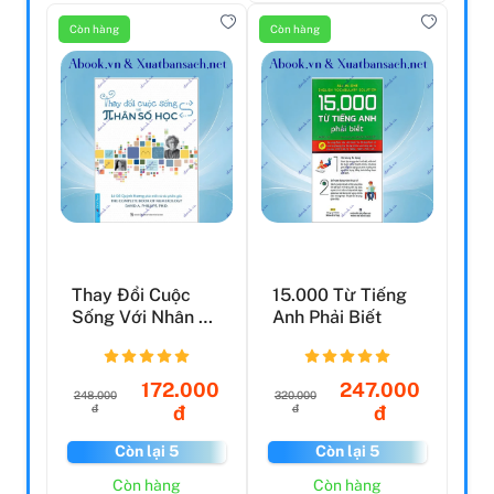
Còn hàng
Còn hàng
Thay Đổi Cuộc
15.000 Từ Tiếng
Sống Với Nhân Số
Anh Phải Biết
Học
172.000
247.000
248.000
320.000
đ
đ
đ
đ
Còn lại 5
Còn lại 5
Còn hàng
Còn hàng