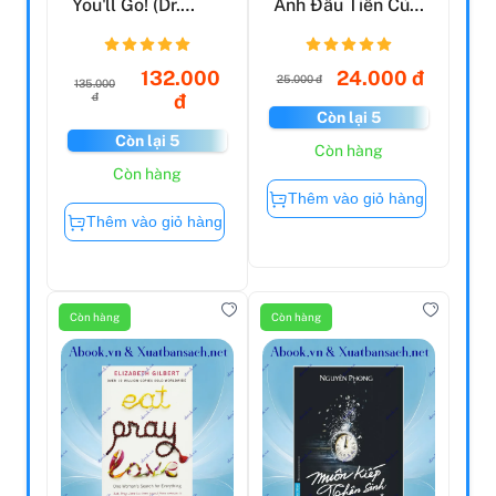
You'll Go! (Dr.
Anh Đầu Tiên Của
Seuss)
Bé - 5 Phút Mỗi
Ngà...
132.000
24.000 đ
25.000 đ
135.000
đ
đ
Còn lại 5
Còn lại 5
Còn hàng
Còn hàng
Thêm vào giỏ hàng
Thêm vào giỏ hàng
Còn hàng
Còn hàng