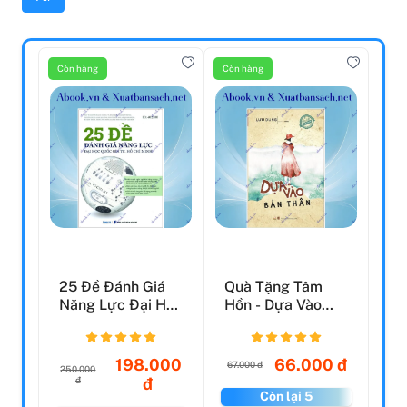
Còn hàng
Còn hàng
25 Đề Đánh Giá
Quà Tặng Tâm
Năng Lực Đại Học
Hồn - Dựa Vào
Quốc Gia Tp. Hồ
Bản Thân
Ch...
198.000
66.000 đ
67.000 đ
250.000
đ
đ
Còn lại 5