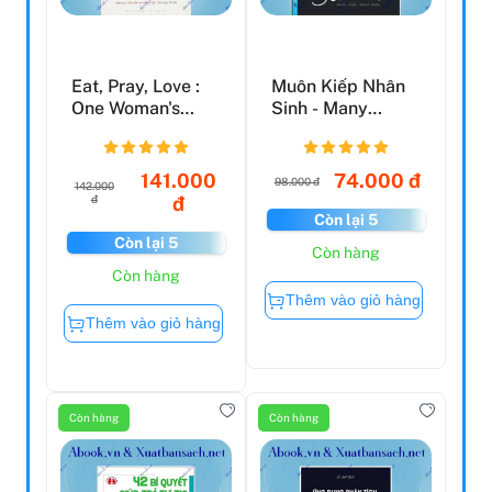
Eat, Pray, Love :
Muôn Kiếp Nhân
One Woman's
Sinh - Many
Search For
Times, Many Lives
Everythin...
(Khổ ...
141.000
74.000 đ
98.000 đ
142.000
đ
đ
Còn lại 5
Còn lại 5
Còn hàng
Còn hàng
Thêm vào giỏ hàng
Thêm vào giỏ hàng
Còn hàng
Còn hàng