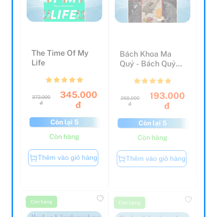
The Time Of My
Bách Khoa Ma
Life
Quỷ - Bách Quỷ
Dạ Hành - Kỳ Thư
Về Cá...
345.000
193.000
372.000
268.000
đ
đ
đ
đ
Còn lại 5
Còn lại 5
Còn hàng
Còn hàng
Thêm vào giỏ hàng
Thêm vào giỏ hàng
Còn hàng
Còn hàng