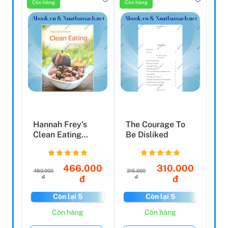
Còn hàng
Còn hàng
Hannah Frey's
The Courage To
Clean Eating
Be Disliked
Cookbook
466.000
310.000
480.000
315.000
đ
đ
đ
đ
Còn lại 5
Còn lại 5
Còn hàng
Còn hàng