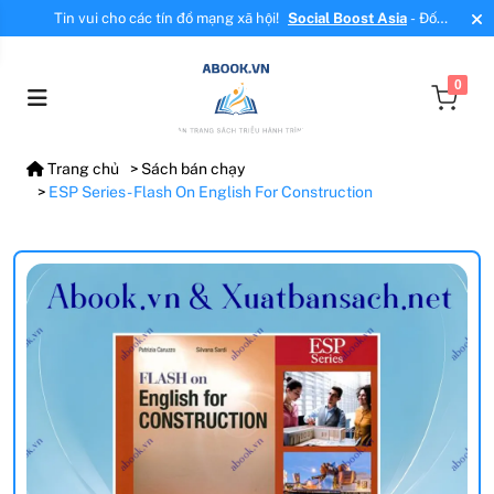
Tin vui cho các tín đồ mạng xã hội!
Social Boost Asia
- Đối
tác mới, cung cấp dịch vụ tăng tương tác, tăng follow uy tín!
0
Trang chủ
Sách bán chạy
ESP Series - Flash On English For Construction