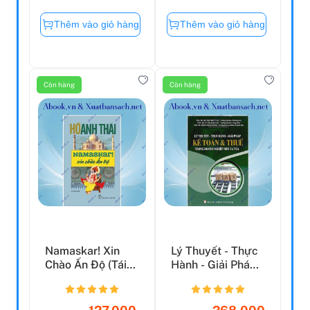
Thêm vào giỏ hàng
Thêm vào giỏ hàng
Còn hàng
Còn hàng
Namaskar! Xin
Lý Thuyết - Thực
Chào Ấn Độ (Tái
Hành - Giải Pháp
Bản 2020)
Kế Toán & Thuế
T...
127.000
268.000