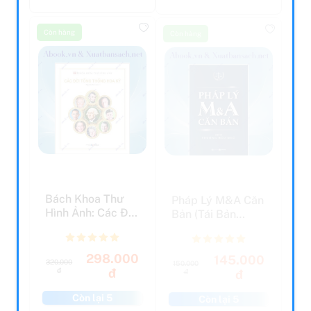
Còn hàng
Còn hàng
Bách Khoa Thư
Pháp Lý M&A Căn
Hình Ảnh: Các Đời
Bản (Tái Bản
Tổng Thống Hoa
2023)
Kỳ
298.000
145.000
320.000
150.000
đ
đ
đ
đ
Còn lại 5
Còn lại 5
Còn hàng
Còn hàng