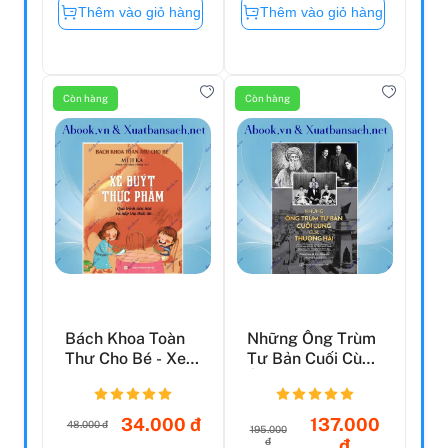
Thêm vào giỏ hàng
Thêm vào giỏ hàng
Còn hàng
Còn hàng
Bách Khoa Toàn
Những Ông Trùm
Thư Cho Bé - Xe
Tư Bản Cuối Cùng
Buýt Thực Phẩm
Ở Thượng Hải -
Hai...
34.000 đ
137.000
48.000 đ
195.000
đ
đ