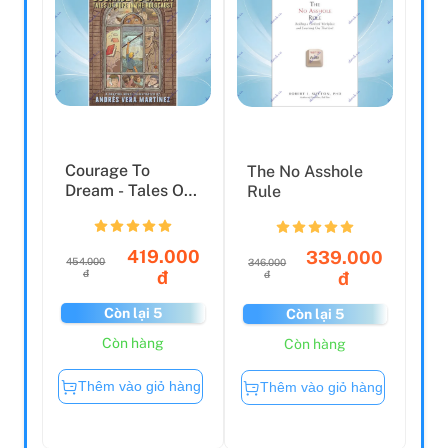
Courage To
The No Asshole
Dream - Tales Of
Rule
Hope In The
Holocaust
419.000
339.000
454.000
346.000
đ
đ
đ
đ
Còn lại 5
Còn lại 5
Còn hàng
Còn hàng
Thêm vào giỏ hàng
Thêm vào giỏ hàng