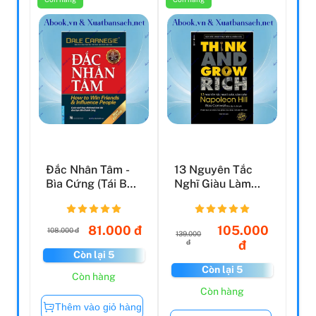
Đắc Nhân Tâm -
13 Nguyên Tắc
Bìa Cứng (Tái Bản
Nghĩ Giàu Làm
2021)
Giàu - Think And
Grow ...
81.000 đ
105.000
108.000 đ
139.000
đ
đ
Còn lại 5
Còn lại 5
Còn hàng
Còn hàng
Thêm vào giỏ hàng