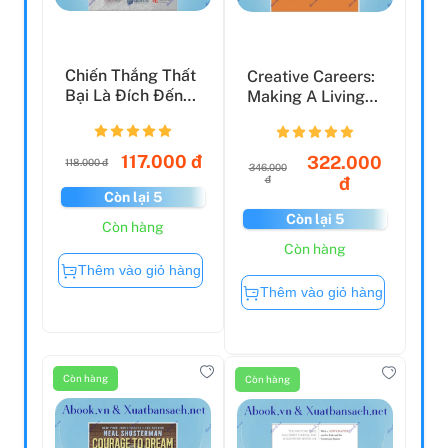
Chiến Thắng Thất
Creative Careers:
Bại Là Đích Đến
Making A Living
Của Thành Công
With Your Ideas
117.000 đ
322.000
118.000 đ
346.000
đ
đ
Còn lại 5
Còn lại 5
Còn hàng
Còn hàng
Thêm vào giỏ hàng
Thêm vào giỏ hàng
Còn hàng
Còn hàng