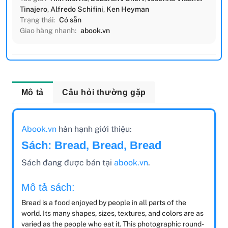
Tinajero
,
Alfredo Schifini
,
Ken Heyman
Trạng thái:
Có sẵn
Giao hàng nhanh:
abook.vn
Mô tả
Câu hỏi thường gặp
Abook.vn
hân hạnh giới thiệu:
Sách: Bread, Bread, Bread
Sách đang được bán tại
abook.vn
.
Mô tả sách:
Bread is a food enjoyed by people in all parts of the
world. Its many shapes, sizes, textures, and colors are as
varied as the people who eat it. This photographic round-