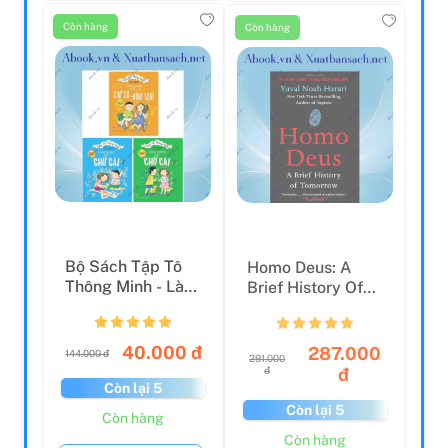
Còn hàng
Còn hàng
Bộ Sách Tập Tô
Homo Deus: A
Thông Minh - Làm
Brief History Of
Quen Với Chữ Cái,
Tomorrow
...
40.000 đ
287.000
144.000 đ
291.000
đ
đ
Còn lại 5
Còn lại 5
Còn hàng
Còn hàng