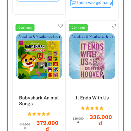
Thêm vào giỏ hàng
Còn hàng
Còn hàng
Babyshark Animal
It Ends With Us
Songs
336.000
336.000
379.000
đ
đ
410.000
đ
đ