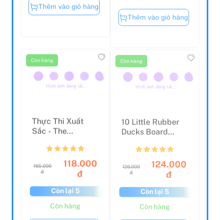
Thêm vào giỏ hàng
Thêm vào giỏ hàng
Còn hàng
Còn hàng
Thực Thi Xuất
10 Little Rubber
Sắc - The
Ducks Board
Execution
Book (World Of
Premium (2022)
Eric C...
118.000
124.000
165.000
126.000