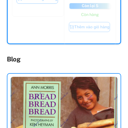
Scribble Yourself
Fahrenheit 451
Feminist
156.000
157.000
205.000
đ
đ
205.000
đ
đ
Còn lại 5
Còn lại 5
Còn hàng
Còn hàng
Thêm vào giỏ hàng
Thêm vào giỏ hàng
Blog