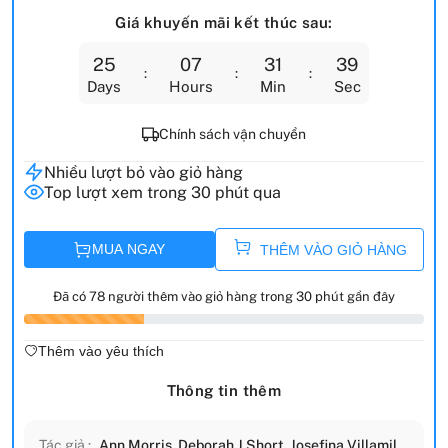
Giá khuyến mãi kết thúc sau:
25
07
31
38
Days
Hours
Min
Sec
Chính sách vận chuyển
Nhiều lượt bỏ vào giỏ hàng
Top lượt xem trong 30 phút qua
MUA NGAY
THÊM VÀO GIỎ HÀNG
Đã có 78 người thêm vào giỏ hàng trong 30 phút gần đây
Thêm vào yêu thích
Thông tin thêm
Tác giả :
Ann Morris
,
Deborah J Short
,
Josefina Villamil