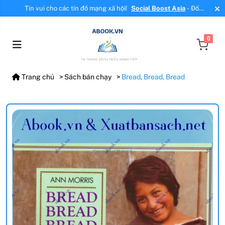
Tin vui cho các tín đồ mạng xã hội!
Social Boost Asia
- Đối
tác mới, cung cấp dịch vụ tăng tương tác, tăng follow uy tín!
0
Trang chủ
Sách bán chạy
Bread, Bread, Bread