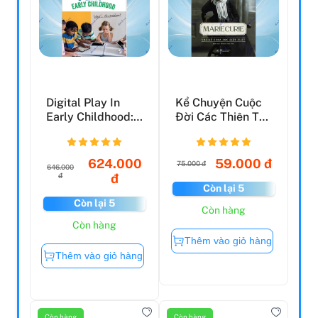
Digital Play In
Kể Chuyện Cuộc
Early Childhood:
Đời Các Thiên Tài:
What's The
Marie Curie - Nh...
Proble...
624.000
59.000 đ
75.000 đ
646.000
đ
đ
Còn lại 5
Còn lại 5
Còn hàng
Còn hàng
Thêm vào giỏ hàng
Thêm vào giỏ hàng
Còn hàng
Còn hàng