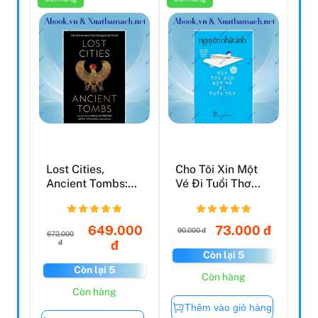
Lost Cities,
Cho Tôi Xin Một
Ancient Tombs:
Vé Đi Tuổi Thơ
100 Discoveries
(Tái Bản 2023)
That C...
649.000
73.000 đ
90.000 đ
672.000
đ
đ
Còn lại 5
Còn lại 5
Còn hàng
Còn hàng
Thêm vào giỏ hàng