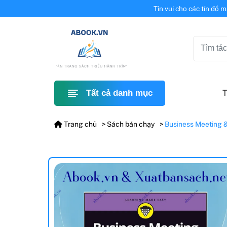
Tin vui cho các tín đồ 
T
Tất cả danh mục
Trang chủ
Sách bán chạy
Business Meeting 