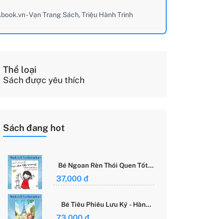
book.vn - Vạn Trang Sách, Triệu Hành Trình
Thể loại
Sách được yêu thích
Sách đang hot
Bé Ngoan Rèn Thói Quen Tốt -
Học Cách Tập Trung - Grace
37,000 đ
Said Focus
Bé Tiêu Phiêu Lưu Ký - Hành
Trình Một Mình Chinh Phục Thế
73,000 đ