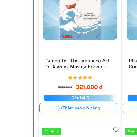
Ganbatte!: The Japanese Art
Phư
Of Always Moving Forwa...
Của
321.000 đ
327.000 đ
Còn lại 5
Còn hàng
Thêm vào giỏ hàng
Còn hàng
Còn h