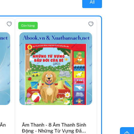
All
Còn hàng
 Ẩn
Âm Thanh - 8 Âm Thanh Sinh
Động - Những Từ Vựng Đầ...