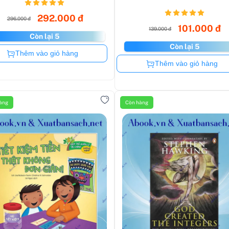
292.000 đ
296.000 đ
101.000 đ
139.000 đ
Còn lại 5
Còn lại 5
Còn hàng
Thêm vào giỏ hàng
Còn hàng
Thêm vào giỏ hàng
àng
Còn hàng