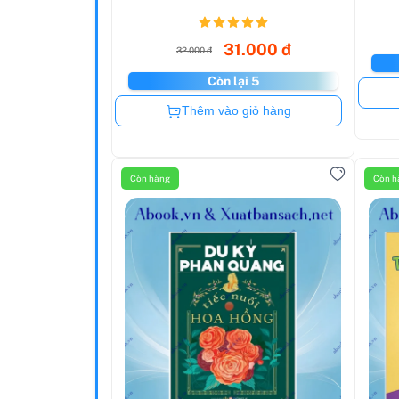
31.000 đ
32.000 đ
Còn lại 5
Còn hàng
Thêm vào giỏ hàng
Còn hàng
Còn h