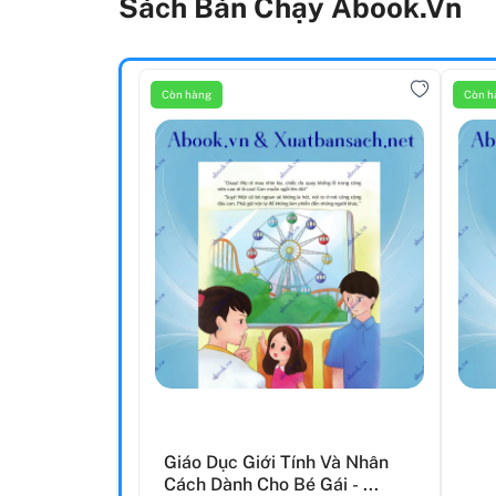
Sách Bán Chạy Abook.vn
Còn hàng
Còn h
Giáo Dục Giới Tính Và Nhân
Cách Dành Cho Bé Gái - ...