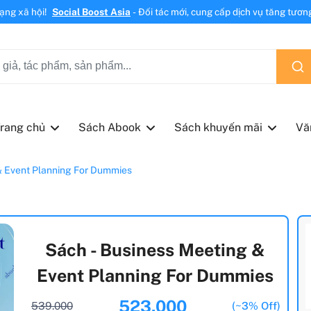
mạng xã hội!
Social Boost Asia
- Đối tác mới, cung cấp dịch vụ tăng tương 
rang chủ
Sách Abook
Sách khuyến mãi
Vă
& Event Planning For Dummies
Sách - Business Meeting &
Event Planning For Dummies
523.000
539.000
(~3% Off)