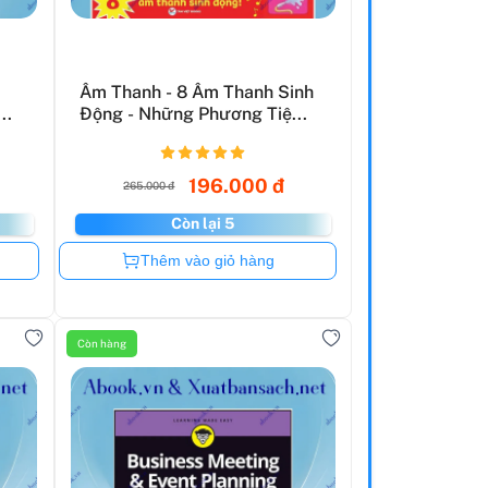
Âm Thanh - 8 Âm Thanh Sinh
..
Động - Những Phương Tiệ...
196.000 đ
265.000 đ
Còn lại 5
Còn hàng
Thêm vào giỏ hàng
Còn hàng