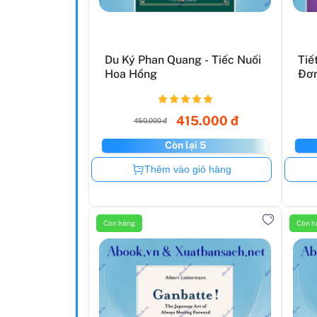
Du Ký Phan Quang - Tiếc Nuối
Tiế
Hoa Hồng
Đơn
415.000 đ
450.000 đ
Còn lại 5
Còn hàng
Thêm vào giỏ hàng
Còn hàng
Còn h