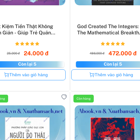
t Kiệm Tiền Thật Không
God Created The Integers:
 Giản - Giúp Trẻ Quản...
The Mathematical Breakth.
24.000 đ
472.000 đ
25.000 đ
486.000 đ
Còn lại 5
Còn lại 5
Còn hàng
Còn hàng
Thêm vào giỏ hàng
Thêm vào giỏ hàng
àng
Còn hàng