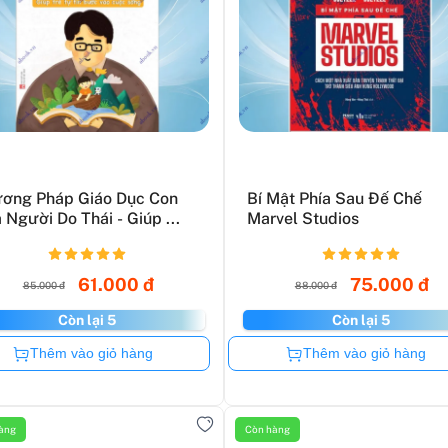
ơng Pháp Giáo Dục Con
Bí Mật Phía Sau Đế Chế
 Người Do Thái - Giúp ...
Marvel Studios
61.000 đ
75.000 đ
85.000 đ
88.000 đ
Còn lại 5
Còn lại 5
Còn hàng
Còn hàng
Thêm vào giỏ hàng
Thêm vào giỏ hàng
àng
Còn hàng