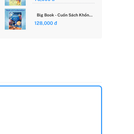
Giới Của Cô Gái Việt
Big Book - Cuốn Sách Khổng
Lồ Về Các Ngôi Sao Và Các
128,000 đ
Hành Tinh (Tái Bản)