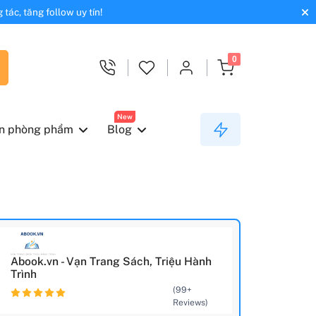
tác, tăng follow uy tín!
0
New
n phòng phẩm
Blog
Abook.vn - Vạn Trang Sách, Triệu Hành
Trình
(99+
Reviews)