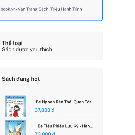
book.vn - Vạn Trang Sách, Triệu Hành Trình
Thể loại
Sách được yêu thích
Sách đang hot
Bé Ngoan Rèn Thói Quen Tốt -
Học Cách Tập Trung - Grace
37,000 đ
Said Focus
Bé Tiêu Phiêu Lưu Ký - Hành
Trình Một Mình Chinh Phục Thế
73,000 đ