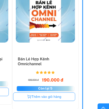
ại
Bán Lẻ Hợp Kênh
Omnichannel
190.000 đ
199.000 đ
Còn lại 5
Còn hàng
Thêm vào giỏ hàng