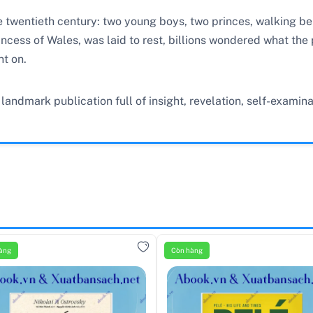
e twentieth century: two young boys, two princes, walking beh
incess of Wales, was laid to rest, billions wondered what the
nt on.
a landmark publication full of insight, revelation, self-exam
àng
Còn hàng