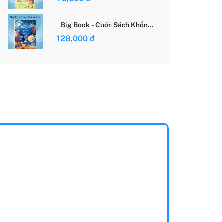
Giới Của Cô Gái Việt
Big Book - Cuốn Sách Khổng
Lồ Về Các Ngôi Sao Và Các
128,000 đ
Hành Tinh (Tái Bản)