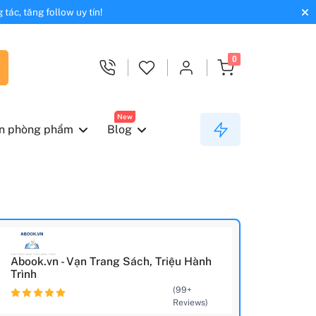
tác, tăng follow uy tín!
0
New
n phòng phẩm
Blog
Abook.vn - Vạn Trang Sách, Triệu Hành
Trình
(99+
Reviews)