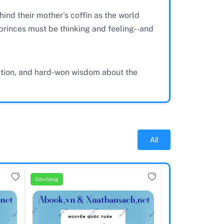
ind their mother's coffin as the world
 princes must be thinking and feeling--and
ination, and hard-won wisdom about the
All
Còn hàng