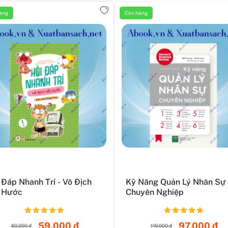
àng
Còn hàng
 Đáp Nhanh Trí - Vô Địch
Kỹ Năng Quản Lý Nhân Sự
 Hước
Chuyên Nghiệp
59.000 đ
97.000 đ
60.000 đ
119.000 đ