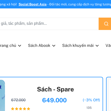
mạng xã hội!
Social Boost Asia
- Đối tác mới, cung cấp dịch vụ tăng tương 
rang chủ
Sách Abook
Sách khuyến mãi
Vă
Sách - Spare
649.000
672.000
(~3% Off)
135