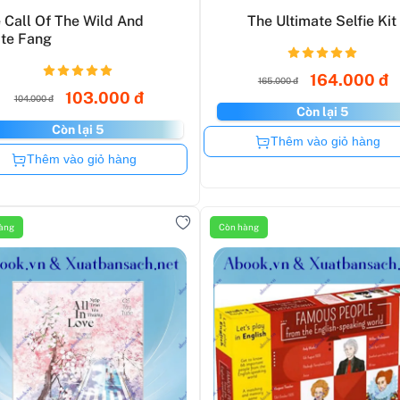
 Call Of The Wild And
The Ultimate Selfie Kit
te Fang
164.000 đ
165.000 đ
103.000 đ
104.000 đ
Còn lại 5
Còn lại 5
Còn hàng
Thêm vào giỏ hàng
Còn hàng
Thêm vào giỏ hàng
àng
Còn hàng