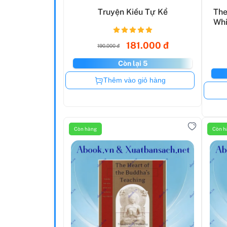
Truyện Kiều Tự Kể
The
Whi
181.000 đ
190.000 đ
Còn lại 5
Còn hàng
Thêm vào giỏ hàng
Còn hàng
Còn h