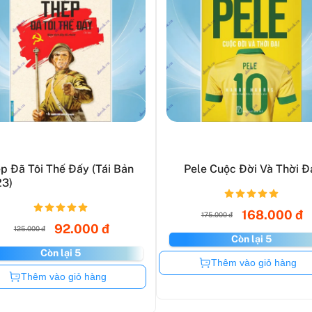
p Đã Tôi Thế Đấy (Tái Bản
Pele Cuộc Đời Và Thời Đ
23)
168.000 đ
175.000 đ
92.000 đ
125.000 đ
Còn lại 5
Còn lại 5
Còn hàng
Thêm vào giỏ hàng
Còn hàng
Thêm vào giỏ hàng