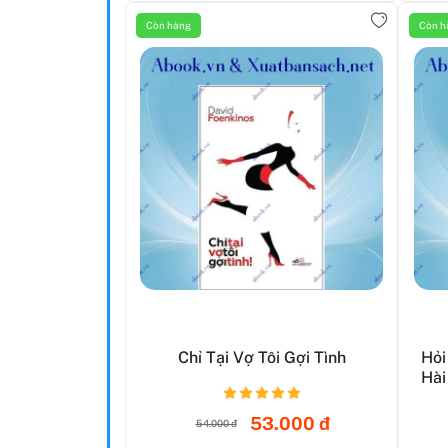
Còn hàng
Còn h
Chỉ Tại Vợ Tôi Gợi Tình
Hỏi
Hài
53.000 đ
54.000 đ