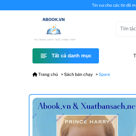
Tin vui cho các tín đồ 
T
Tất cả danh mục
Trang chủ
Sách bán chạy
Spare