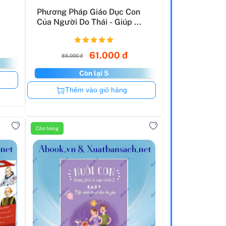
Phương Pháp Giáo Dục Con
Của Người Do Thái - Giúp ...
61.000 đ
85.000 đ
Còn lại 5
Còn hàng
Thêm vào giỏ hàng
Còn hàng