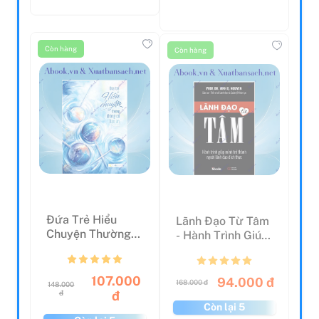
Còn hàng
Còn hàng
Đứa Trẻ Hiểu
Lãnh Đạo Từ Tâm
Chuyện Thường
- Hành Trình Giúp
Không Có Kẹo Ăn
Mình Trở Thành
N...
107.000
94.000 đ
168.000 đ
148.000
đ
đ
Còn lại 5
Còn lại 5