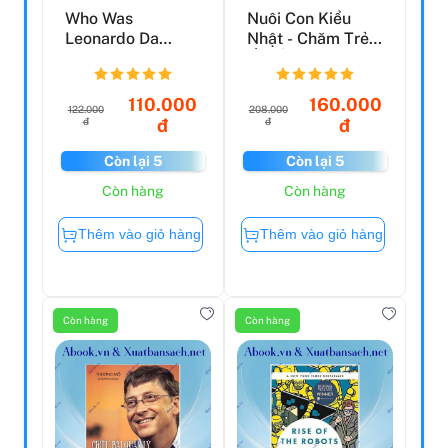
Who Was
Nuôi Con Kiểu
Leonardo Da
Nhật - Chăm Trẻ
Vinci?
Ốm Ở Nhà - Nhận
Biết...
110.000
160.000
122.000
208.000
đ
đ
đ
đ
Còn lại 5
Còn lại 5
Còn hàng
Còn hàng
Thêm vào giỏ hàng
Thêm vào giỏ hàng
Còn hàng
Còn hàng