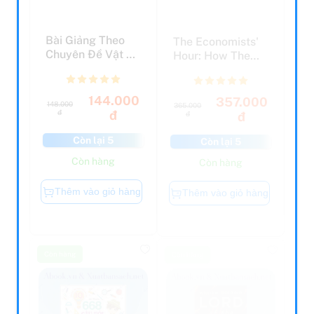
Bài Giảng Theo
The Economists'
Chuyên Đề Vật Lí
Hour: How The
- Quyển Hạ (Ôn
False Prophets Of
Thi...
Fr...
144.000
357.000
148.000
365.000
đ
đ
đ
đ
Còn lại 5
Còn lại 5
Còn hàng
Còn hàng
Thêm vào giỏ hàng
Thêm vào giỏ hàng
Còn hàng
Còn hàng