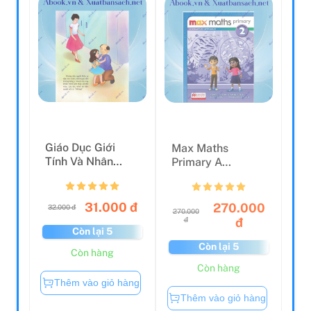
Giáo Dục Giới
Max Maths
Tính Và Nhân
Primary A
Cách Dành Cho
Singapore
Bé Gái - ...
Approach Grade
2 Wor...
31.000 đ
270.000
32.000 đ
270.000
đ
đ
Còn lại 5
Còn lại 5
Còn hàng
Còn hàng
Thêm vào giỏ hàng
Thêm vào giỏ hàng