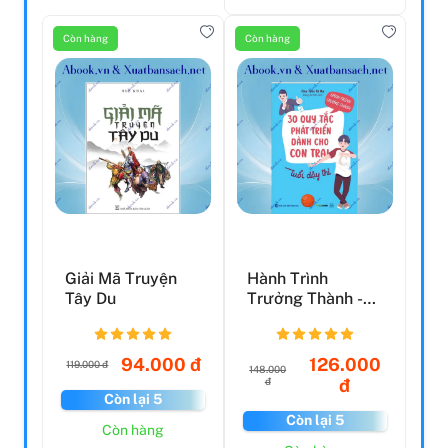
Còn hàng
Còn hàng
Giải Mã Truyện
Hành Trình
Tây Du
Trưởng Thành -
30 Quy Tắc Phát
Triển Dà...
94.000 đ
126.000
119.000 đ
148.000
đ
đ
Còn lại 5
Còn lại 5
Còn hàng