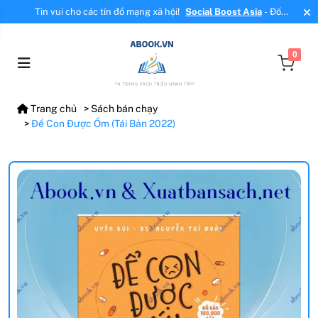
Tin vui cho các tín đồ mạng xã hội!
Social Boost Asia
- Đối
tác mới, cung cấp dịch vụ tăng tương tác, tăng follow uy tín!
0
Trang chủ
Sách bán chạy
Để Con Được Ốm (Tái Bản 2022)