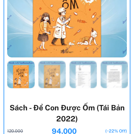
Sách - Để Con Được Ốm (Tái Bản
2022)
94.000
120.000
(~22% Off)