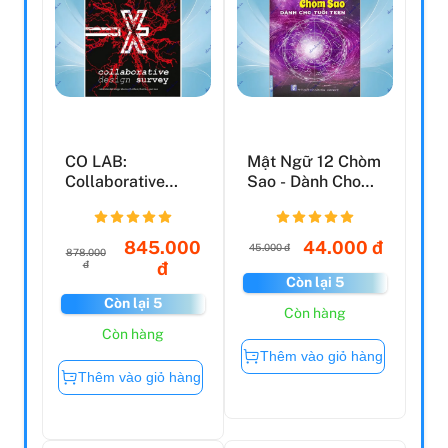
CO LAB:
Mật Ngữ 12 Chòm
Collaborative
Sao - Dành Cho
Design Survey
Tuổi Teen
845.000
44.000 đ
45.000 đ
878.000
đ
đ
Còn lại 5
Còn lại 5
Còn hàng
Còn hàng
Thêm vào giỏ hàng
Thêm vào giỏ hàng