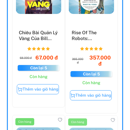
Chiêu Bài Quản Lý
Rise Of The
Vàng Của Bill
Robots:
Gates (2016)
Technology And
The Threat Of A...
67.000 đ
357.000
68.000 đ
365.000
đ
đ
Còn lại 5
Còn lại 5
Còn hàng
Còn hàng
Thêm vào giỏ hàng
Thêm vào giỏ hàng
Còn hàng
Còn hàng