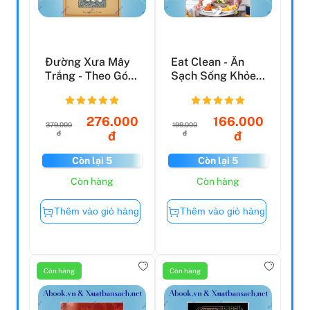
Đường Xưa Mây
Eat Clean - Ăn
Trắng - Theo Gót
Sạch Sống Khỏe
Chân Bụt - Bìa
(Tái Bản 2022)
Cứng...
276.000
166.000
379.000
199.000
đ
đ
đ
đ
Còn lại 5
Còn lại 5
Còn hàng
Còn hàng
Thêm vào giỏ hàng
Thêm vào giỏ hàng
Còn hàng
Còn hàng