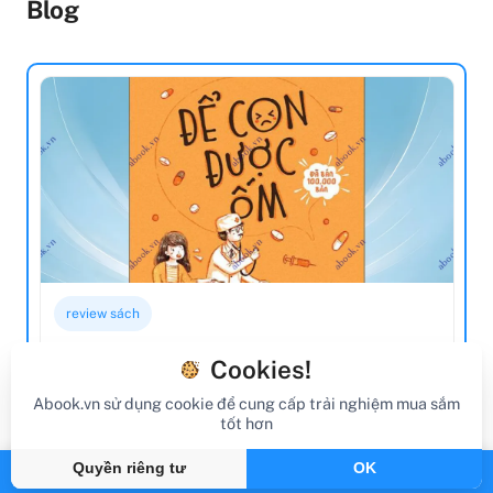
Blog
review sách
Review Sách Để Con Được Ốm (Tái Bản
Cookies!
2022)
Abook.vn sử dụng cookie để cung cấp trải nghiệm mua sắm
tốt hơn
Gần đây
By Abook.vn
Quyền riêng tư
OK