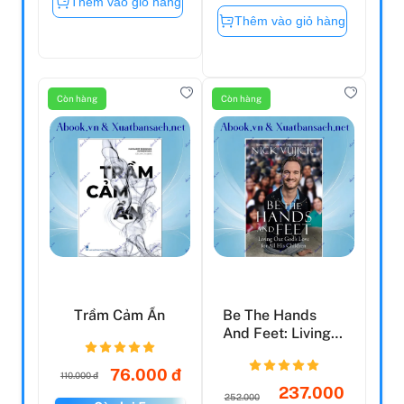
Thêm vào giỏ hàng
Thêm vào giỏ hàng
Còn hàng
Còn hàng
Trầm Cảm Ẩn
Be The Hands
And Feet: Living
Out God's Love
For A...
76.000 đ
110.000 đ
237.000
252.000