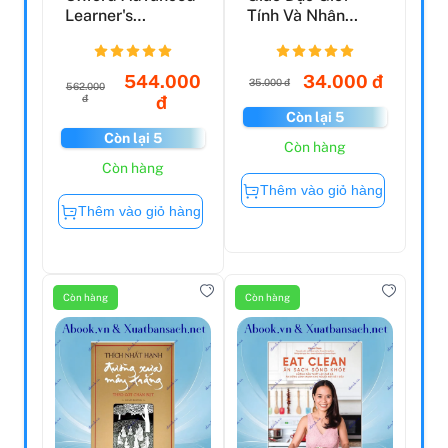
Learner's
Tính Và Nhân
Dictionary:
Cách Dành Cho
Paperback - ...
Bé Trai -...
544.000
34.000 đ
35.000 đ
562.000
đ
đ
Còn lại 5
Còn lại 5
Còn hàng
Còn hàng
Thêm vào giỏ hàng
Thêm vào giỏ hàng
Còn hàng
Còn hàng