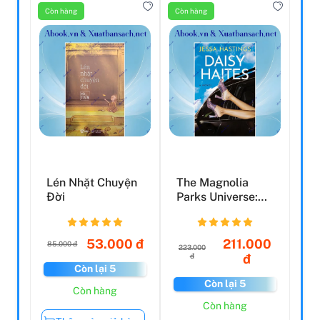
Còn hàng
Còn hàng
Lén Nhặt Chuyện
The Magnolia
Đời
Parks Universe:
Daisy Haites
(Book 2)
53.000 đ
211.000
85.000 đ
223.000
đ
đ
Còn lại 5
Còn lại 5
Còn hàng
Còn hàng