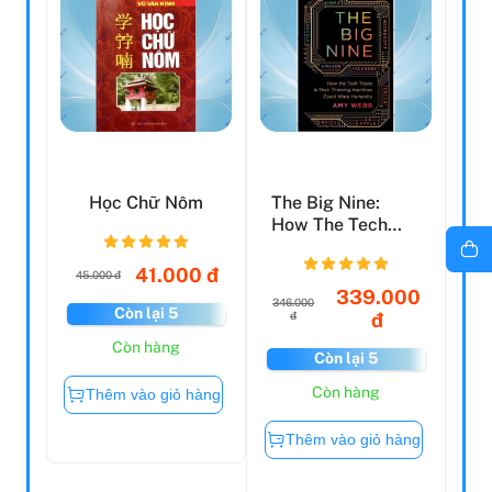
Học Chữ Nôm
The Big Nine:
How The Tech
Titans And Their
Thinki...
41.000 đ
45.000 đ
339.000
346.000
Còn lại 5
đ
đ
Còn hàng
Còn lại 5
Còn hàng
Thêm vào giỏ hàng
Thêm vào giỏ hàng