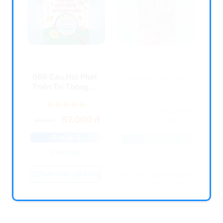
668 Câu Hỏi Phát
Lord Of The Flies
Triển Trí Thông
Minh Cho Trẻ -
Tậ...
201.000
230.000
57.000 đ
đ
đ
58.000 đ
Còn lại 5
Còn lại 5
Còn hàng
Còn hàng
Thêm vào giỏ hàng
Thêm vào giỏ hàng