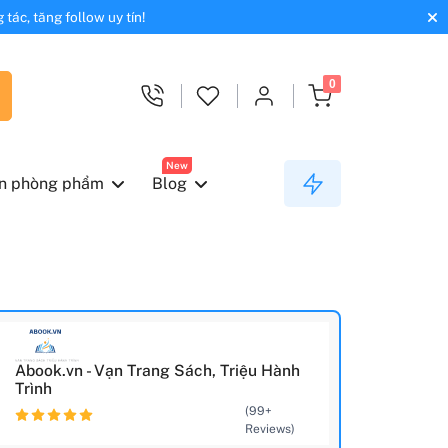
tác, tăng follow uy tín!
0
New
n phòng phẩm
Blog
Abook.vn - Vạn Trang Sách, Triệu Hành
Trình
(99+
Reviews)