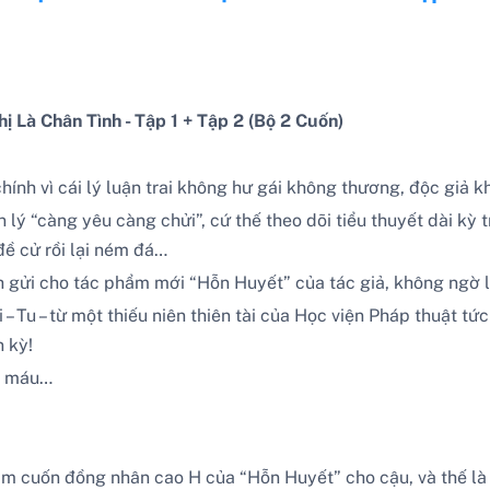
 Là Chân Tình - Tập 1 + Tập 2 (Bộ 2 Cuốn)
chính vì cái lý luận trai không hư gái không thương, độc giả 
lý “càng yêu càng chửi”, cứ thế theo dõi tiểu thuyết dài kỳ 
đề cử rồi lại ném đá…
 gửi cho tác phẩm mới “Hỗn Huyết” của tác giả, không ngờ l
i – Tu – từ một thiếu niên thiên tài của Học viện Pháp thuật 
 kỳ!
ói máu…
 cuốn đồng nhân cao H của “Hỗn Huyết” cho cậu, và thế là Đ