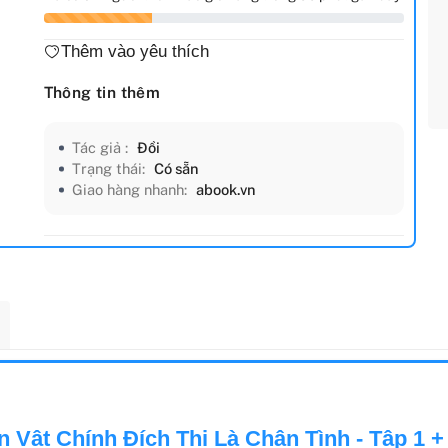
Thêm vào yêu thích
Thông tin thêm
Tác giả :
Đồi
Trạng thái:
Có sẵn
Giao hàng nhanh:
abook.vn
Vật Chính Đích Thị Là Chân Tình - Tập 1 +