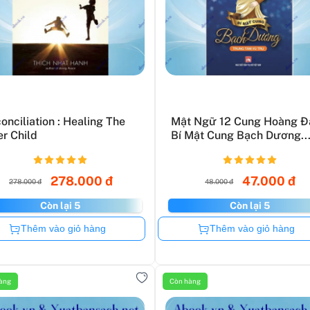
onciliation : Healing The
Mật Ngữ 12 Cung Hoàng Đ
er Child
Bí Mật Cung Bạch Dương..
278.000 đ
47.000 đ
278.000 đ
48.000 đ
Còn lại 5
Còn lại 5
Còn hàng
Còn hàng
Thêm vào giỏ hàng
Thêm vào giỏ hàng
àng
Còn hàng