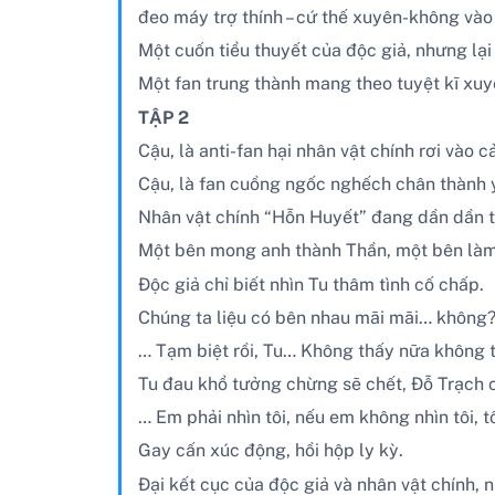
đeo máy trợ thính – cứ thế xuyên-không và
Một cuốn tiểu thuyết của độc giả, nhưng lại
Một fan trung thành mang theo tuyệt kĩ xuyê
TẬP 2
Cậu, là anti-fan hại nhân vật chính rơi vào 
Cậu, là fan cuồng ngốc nghếch chân thành y
Nhân vật chính “Hỗn Huyết” đang dần dần t
Một bên mong anh thành Thần, một bên làm 
Độc giả chỉ biết nhìn Tu thâm tình cố chấp.
Chúng ta liệu có bên nhau mãi mãi… không
… Tạm biệt rồi, Tu… Không thấy nữa không
Tu đau khổ tưởng chừng sẽ chết, Đỗ Trạch 
… Em phải nhìn tôi, nếu em không nhìn tôi, tô
Gay cấn xúc động, hồi hộp ly kỳ.
Đại kết cục của độc giả và nhân vật chính, 