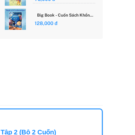
Giới Của Cô Gái Việt
Big Book - Cuốn Sách Khổng
Lồ Về Các Ngôi Sao Và Các
128,000 đ
Hành Tinh (Tái Bản)
 Tập 2 (Bộ 2 Cuốn)