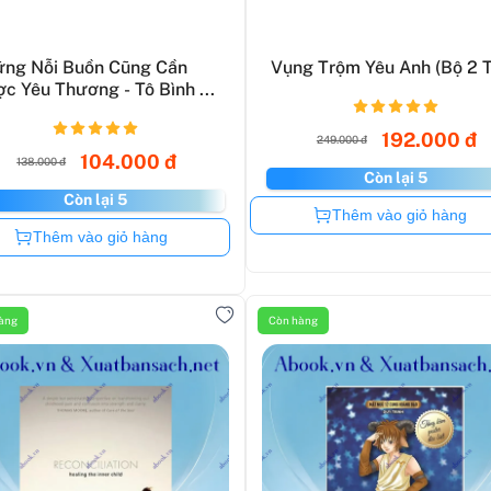
ng Nỗi Buồn Cũng Cần
Vụng Trộm Yêu Anh (Bộ 2 
c Yêu Thương - Tô Bình ...
192.000 đ
249.000 đ
104.000 đ
138.000 đ
Còn lại 5
Còn lại 5
Còn hàng
Thêm vào giỏ hàng
Còn hàng
Thêm vào giỏ hàng
àng
Còn hàng