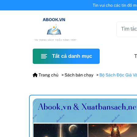
Tin vui cho các tín đồ 
T
Tất cả danh mục
Trang chủ
Sách bán chạy
Bộ Sách Độc Giả Và 