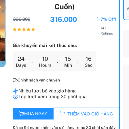
Cuốn)
A
316.000
339.000
(~7% Off)
147
Ratings
Giá khuyến mãi kết thúc sau:
24
10
15
15
Days
Hours
Min
Sec
Chính sách vận chuyển
Nhiều lượt bỏ vào giỏ hàng
Top lượt xem trong 30 phút qua
MUA NGAY
THÊM VÀO GIỎ HÀNG
Đã có 94 người thêm vào giỏ hàng trong 30 phút gần đây