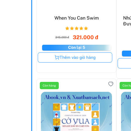
When You Can Swim
Nhữ
Đượ
321.000 đ
345.000 đ
Còn lại 5
Còn hàng
Thêm vào giỏ hàng
Còn hàng
Còn h