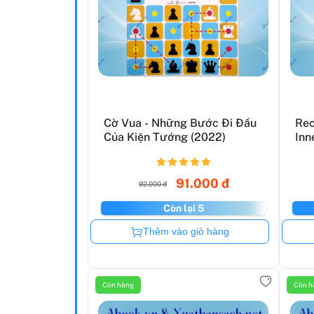
Cờ Vua - Những Bước Đi Đầu
Rec
Của Kiện Tướng (2022)
Inn
91.000 đ
92.000 đ
Còn lại 5
Còn hàng
Thêm vào giỏ hàng
Còn hàng
Còn h