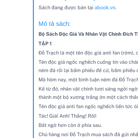
Sách đang được bán tại
abook.vn
.
Mô tả sách:
Bộ Sách Độc Giả Và Nhân Vật Chính Đích Thị
TẬP 1
Đỗ Trạch là một tên độc giả anti fan (rởm), 
Tên độc giả ngốc nghếch cuồng tín vào chân 
ném đá rồi lại bấm phiếu đề cử, bấm phiếu 
Mà hôm nay, một bình luận ném đá Đỗ Trạch
Kể từ đó, nhân vật chính tươi sáng ngời ngờ
thành một bộ xương trắng ởn một cách thần
Tên độc giả anti fan ngốc nghếch liền tức 
Tác! Giả! Anh! Thắng! Rồi!
Bất ngờ hơn còn ở phía sau.
Chủ hàng nơi Đỗ Trạch mua sách đã gửi nhầm