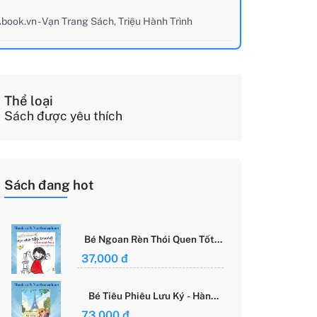
book.vn - Vạn Trang Sách, Triệu Hành Trình
Thể loại
Sách được yêu thích
Sách đang hot
Bé Ngoan Rèn Thói Quen Tốt -
Học Cách Tập Trung - Grace
37,000 đ
Said Focus
Bé Tiêu Phiêu Lưu Ký - Hành
Trình Một Mình Chinh Phục Thế
73,000 đ