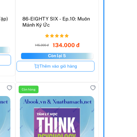
Tập)
86-EIGHTY SIX - Ep.10: Muôn
Mảnh Ký Ức
134.000 đ
145.000 đ
Còn lại 5
Còn hàng
Thêm vào giỏ hàng
Còn hàng