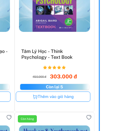
ạo -
Tâm Lý Học - Think
.
Psychology - Text Book
303.000 đ
450.000 đ
Còn lại 5
Còn hàng
Thêm vào giỏ hàng
Còn hàng