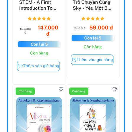
STEM - A First
Trò Chuyện Cùng
Introduction To
Sky - Yêu Một Bầu
Science: Discover
Trời Khác
G...
147.000
59.000 đ
60.000 đ
148.000
đ
đ
Còn lại 5
Còn lại 5
Còn hàng
Còn hàng
Thêm vào giỏ hàng
Thêm vào giỏ hàng
Còn hàng
Còn hàng