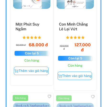
Một Phút Suy
Con Mình Chẳng
Ngẫm
Lẽ Lại Vứt
68.000 đ
127.000
92.000 đ
159.000
đ
đ
Còn lại 5
Còn lại 5
Còn hàng
Còn hàng
Thêm vào giỏ hàng
Thêm vào giỏ hàng
Còn hàng
Còn hàng