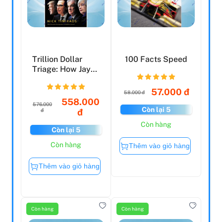
Trillion Dollar
100 Facts Speed
Triage: How Jay
Powell And The
Fed...
57.000 đ
58.000 đ
558.000
576.000
Còn lại 5
đ
đ
Còn hàng
Còn lại 5
Còn hàng
Thêm vào giỏ hàng
Thêm vào giỏ hàng
Còn hàng
Còn hàng