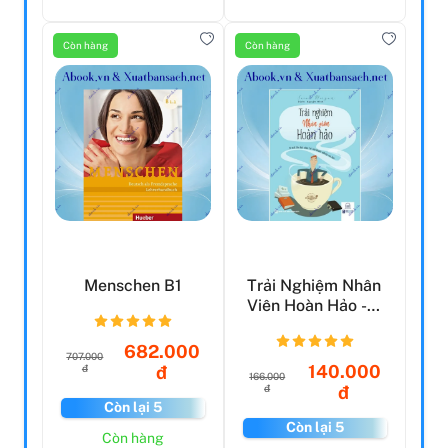
Còn hàng
Còn hàng
Menschen B1
Trải Nghiệm Nhân
Viên Hoàn Hảo -
Bí Mật Thu Hút
Nh...
682.000
707.000
140.000
đ
đ
166.000
đ
đ
Còn lại 5
Còn lại 5
Còn hàng