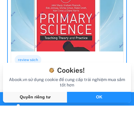
review sách
Cookies!
Review Sách Primary Science: Teaching
Theory And Practice (Achieving QTS
Abook.vn sử dụng cookie để cung cấp trải nghiệm mua sắm
tốt hơn
Series)
Quyền riêng tư
OK
Gần đây
By Abook.vn