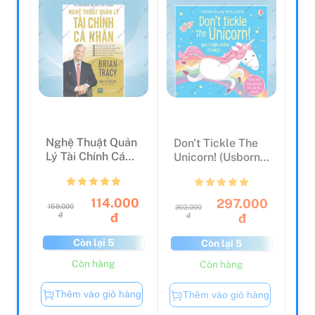
Nghệ Thuật Quản
Don't Tickle The
Lý Tài Chính Cá
Unicorn! (Usborne
Nhân (Tái Bản
Touchy-Feely
2022...
So...
114.000
297.000
159.000
302.000
đ
đ
đ
đ
Còn lại 5
Còn lại 5
Còn hàng
Còn hàng
Thêm vào giỏ hàng
Thêm vào giỏ hàng