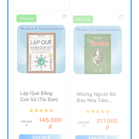
Còn hàng
Còn hàng
Lập Quẻ Bằng
Những Người Bồ
Con Số (Tái Bản)
Đào Nha Tiên
Phong Trong Lĩnh
Vực V...
145.000
217.000
198.000
229.000
đ
đ
đ
đ
Còn lại 5
Còn lại 5