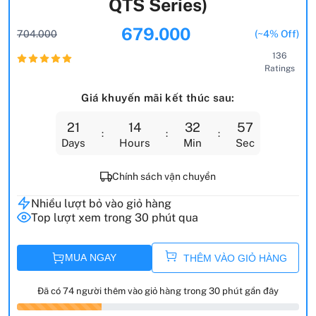
QTS Series)
679.000
704.000
(~4% Off)
136
Ratings
Giá khuyến mãi kết thúc sau:
21
14
32
56
Days
Hours
Min
Sec
Chính sách vận chuyển
Nhiều lượt bỏ vào giỏ hàng
Top lượt xem trong 30 phút qua
MUA NGAY
THÊM VÀO GIỎ HÀNG
Đã có 74 người thêm vào giỏ hàng trong 30 phút gần đây