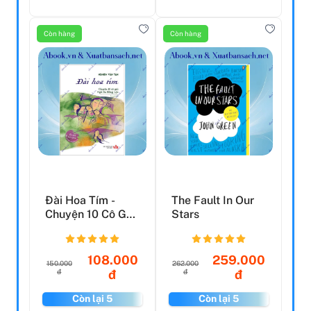
Còn hàng
Còn hàng
Đài Hoa Tím -
The Fault In Our
Chuyện 10 Cô Gái
Stars
Ngã Ba Đồng Lộc
108.000
259.000
150.000
262.000
đ
đ
đ
đ
Còn lại 5
Còn lại 5