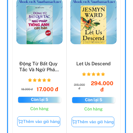
Động Từ Bất Quy
Let Us Descend
Tắc Và Ngữ Pháp
Tiếng Anh Căn
Bản ...
294.000
315.000
17.000 đ
đ
đ
18.000 đ
Còn lại 5
Còn lại 5
Còn hàng
Còn hàng
Thêm vào giỏ hàng
Thêm vào giỏ hàng