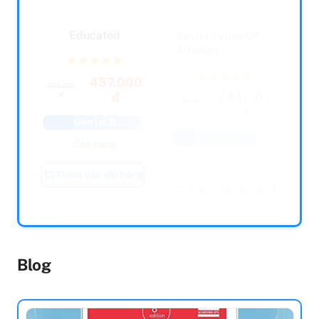
Educated
Seven Types Of
Atheism
457.000
470.000
244.000
đ
đ
246.000
đ
đ
Còn lại 5
Còn lại 5
Còn hàng
Còn hàng
Thêm vào giỏ hàng
Thêm vào giỏ hàng
Blog