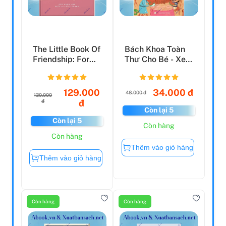
The Little Book Of
Bách Khoa Toàn
Friendship: For
Thư Cho Bé - Xe
When Life Gets ...
Buýt Thực Phẩm
129.000
34.000 đ
48.000 đ
130.000
đ
đ
Còn lại 5
Còn lại 5
Còn hàng
Còn hàng
Thêm vào giỏ hàng
Thêm vào giỏ hàng
Còn hàng
Còn hàng