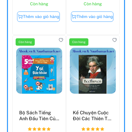
Còn hàng
Còn hàng
Thêm vào giỏ hàng
Thêm vào giỏ hàng
Còn hàng
Còn hàng
Bộ Sách Tiếng
Kể Chuyện Cuộc
Anh Đầu Tiên Của
Đời Các Thiên Tài:
Bé - 5 Phút Mỗi
Beethoven - Nhà
Ngà...
...