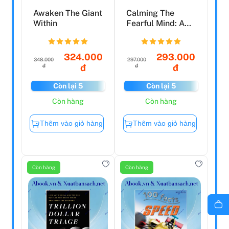
Awaken The Giant
Calming The
Within
Fearful Mind: A
Zen Response To
Terror...
324.000
293.000
348.000
297.000
đ
đ
đ
đ
Còn lại 5
Còn lại 5
Còn hàng
Còn hàng
Thêm vào giỏ hàng
Thêm vào giỏ hàng
Còn hàng
Còn hàng