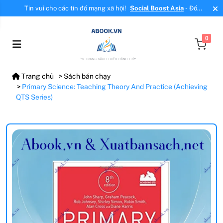
Tin vui cho các tín đồ mạng xã hội!
Social Boost Asia
- Đối
tác mới, cung cấp dịch vụ tăng tương tác, tăng follow uy tín!
0
Trang chủ
Sách bán chạy
Primary Science: Teaching Theory And Practice (Achieving
QTS Series)