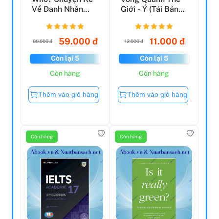
Về Danh Nhân
Giới - Ý (Tái Bản
Thế Giới - Antoni
2019)
Gaud...
59.000 đ
11.000 đ
60.000 đ
12.000 đ
Còn lại 5
Còn lại 5
Còn hàng
Còn hàng
Thêm vào giỏ hàng
Thêm vào giỏ hàng
Còn hàng
Còn hàng