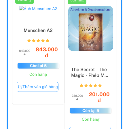
Menschen A2
843.000
843.000
đ
đ
Còn lại 5
The Secret - The
Còn hàng
Magic - Phép Màu
- Bìa Cứng (Tái ...
Thêm vào giỏ hàng
201.000
238.000
đ
đ
Còn lại 5
Còn hàng