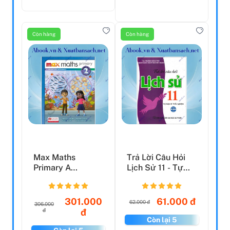
Còn hàng
Còn hàng
Max Maths
Trả Lời Câu Hỏi
Primary A
Lịch Sử 11 - Tự
Singapore
Luận Và Trắc
Approach Grade
Nghiệ...
2 Stu...
301.000
61.000 đ
62.000 đ
306.000
đ
đ
Còn lại 5