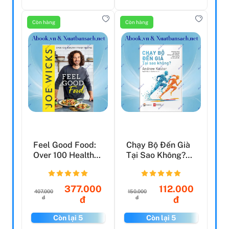
Còn hàng
Còn hàng
Feel Good Food:
Chạy Bộ Đến Già
Over 100 Healthy
Tại Sao Không?
Family Recipes
Phương Pháp
Chạy Bộ...
377.000
112.000
407.000
150.000
đ
đ
đ
đ
Còn lại 5
Còn lại 5