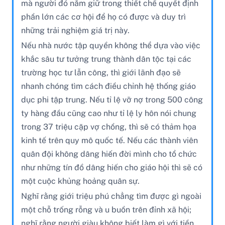
mà người đó nắm giữ trong thiết chế quyết định
phần lớn các cơ hội để họ có được và duy trì
những trải nghiệm giá trị này.
Nếu nhà nước tập quyền không thể dựa vào việc
khắc sâu tư tưởng trung thành dân tộc tại các
trường học tư lẫn công, thì giới lãnh đạo sẽ
nhanh chóng tìm cách điều chỉnh hệ thống giáo
dục phi tập trung. Nếu tỉ lệ vỡ nợ trong 500 công
ty hàng đầu cũng cao như tỉ lệ ly hôn nói chung
trong 37 triệu cặp vợ chồng, thì sẽ có thảm họa
kinh tế trên quy mô quốc tế. Nếu các thành viên
quân đội không dâng hiến đời mình cho tổ chức
như những tín đồ dâng hiến cho giáo hội thì sẽ có
một cuộc khủng hoảng quân sự.
Nghĩ rằng giới triệu phú chẳng tìm được gì ngoài
một chỗ trống rỗng và u buồn trên đỉnh xã hội;
nghĩ rằng người giàu không biết làm gì với tiền