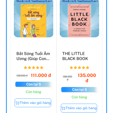
Bắt Sóng Tuổi Ẩm
THE LITTLE
Ương (Giúp Con
BLACK BOOK
Bước Qua Tuổi
Dậy ...
111.000 đ
135.000
129.000 đ
138.000
đ
đ
Còn lại 5
Còn lại 5
Còn hàng
Còn hàng
Thêm vào giỏ hàng
Thêm vào giỏ hàng