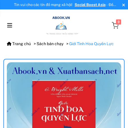
Tin vui cho các tín đồ mạng xã hội!
Social Boost Asia
- Đối
tác mới, cung cấp dịch vụ tăng tương tác, tăng follow uy tín!
0
Trang chủ
Sách bán chạy
Giới Tinh Hoa Quyền Lực