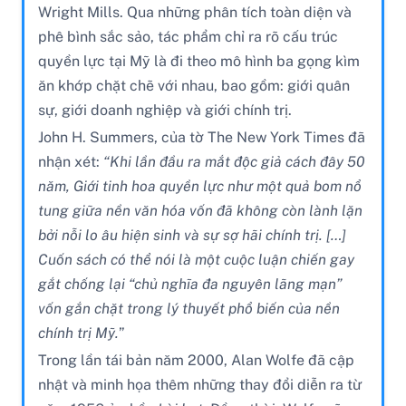
Wright Mills. Qua những phân tích toàn diện và
phê bình sắc sảo, tác phẩm chỉ ra rõ cấu trúc
quyền lực tại Mỹ là đi theo mô hình ba gọng kìm
ăn khớp chặt chẽ với nhau, bao gồm: giới quân
sự, giới doanh nghiệp và giới chính trị.
John H. Summers, của tờ The New York Times đã
nhận xét:
“Khi lần đầu ra mắt độc giả cách đây 50
năm, Giới tinh hoa quyền lực như một quả bom nổ
tung giữa nền văn hóa vốn đã không còn lành lặn
bởi nỗi lo âu hiện sinh và sự sợ hãi chính trị. […]
Cuốn sách có thể nói là một cuộc luận chiến gay
gắt chống lại “chủ nghĩa đa nguyên lãng mạn”
vốn gắn chặt trong lý thuyết phổ biến của nền
chính trị Mỹ.
”
Trong lần tái bản năm 2000, Alan Wolfe đã cập
nhật và minh họa thêm những thay đổi diễn ra từ