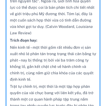
trên nguyên tắc". Ngoài ra,
Giới tinh hoa quyền
lực
có thể được coi là bản phân tích chi tiết nhất
về giới triệu phú Mỹ đương thời. Tóm lại, đây là
một cuốn sách hợp thời vừa có tính dẫn đường
vừa khơi gợi tư duy. (Calvin Woodard,
Louisiana
Law Review
)
Trích đoạn hay:
Nền kinh tế – một thời gồm rất nhiều đơn vị sản
xuất nhỏ lẻ phân tán trong trạng thái cân bằng tự
phát – nay bị thống trị bởi vài ba trăm công ty
khổng lồ, gắn kết chặt chẽ về hành chính và
chính trị, cùng nắm giữ chìa khóa của các quyết
định kinh tế.
Trật tự chính trị, một thời là một tập hợp phân
quyền của vài chục bang với liên kết yếu, đã trở
thành một cơ quan hành pháp tập trung nắm
trong tay nhiều quyền lực trước đây bị phân tán