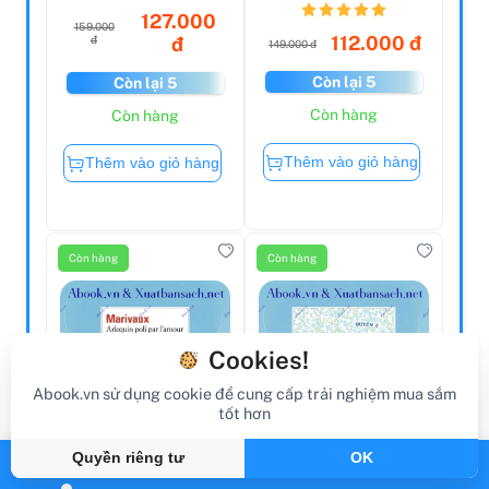
Phật...
127.000
159.000
112.000 đ
đ
đ
149.000 đ
Còn lại 5
Còn lại 5
Còn hàng
Còn hàng
Thêm vào giỏ hàng
Thêm vào giỏ hàng
Còn hàng
Còn hàng
Cookies!
Abook.vn sử dụng cookie để cung cấp trải nghiệm mua sắm
tốt hơn
Quyền riêng tư
OK