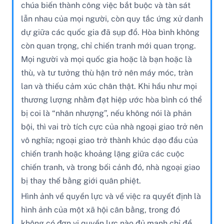
chúa biến thành công việc bắt buộc và tàn sát
lẫn nhau của mọi người, còn quy tắc ứng xử danh
dự giữa các quốc gia đã sụp đổ. Hòa bình không
còn quan trọng, chỉ chiến tranh mới quan trọng.
Mọi người và mọi quốc gia hoặc là bạn hoặc là
thù, và tư tưởng thù hận trở nên máy móc, tràn
lan và thiếu cảm xúc chân thật. Khi hầu như mọi
thương lượng nhằm đạt hiệp ước hòa bình có thể
bị coi là “nhân nhượng”, nếu không nói là phản
bội, thì vai trò tích cực của nhà ngoại giao trở nên
vô nghĩa; ngoại giao trở thành khúc dạo đầu của
chiến tranh hoặc khoảng lặng giữa các cuộc
chiến tranh, và trong bối cảnh đó, nhà ngoại giao
bị thay thế bằng giới quân phiệt.
Hình ảnh về quyền lực và về việc ra quyết định là
hình ảnh của một xã hội cân bằng, trong đó
không có đơn vị quyền lực nào đủ mạnh chỉ để