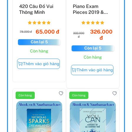
420 Câu Đố Vui
Piano Exam
Thông Minh
Pieces 2019 &
2020, ABRSM
Grade 7: Sele...
65.000 đ
326.000
78.000 đ
332.000
đ
đ
Còn lại 5
Còn lại 5
Còn hàng
Còn hàng
Thêm vào giỏ hàng
Thêm vào giỏ hàng
Còn hàng
Còn hàng