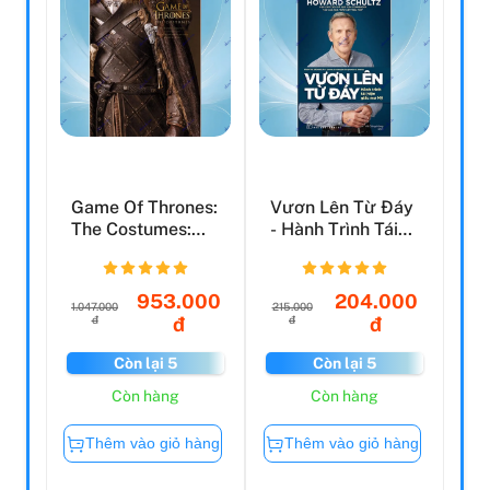
Game Of Thrones:
Vươn Lên Từ Đáy
The Costumes:
- Hành Trình Tái
The Official
Hiện Giấc Mơ Mỹ
Costum...
953.000
204.000
1.047.000
215.000
đ
đ
đ
đ
Còn lại 5
Còn lại 5
Còn hàng
Còn hàng
Thêm vào giỏ hàng
Thêm vào giỏ hàng