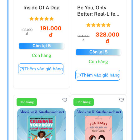
Inside Of A Dog
Be You, Only
Better: Real-Life
Self-Care For
Young...
191.000
192.000
328.000
đ
đ
334.000
đ
đ
Còn lại 5
Còn lại 5
Còn hàng
Còn hàng
Thêm vào giỏ hàng
Thêm vào giỏ hàng
Còn hàng
Còn hàng