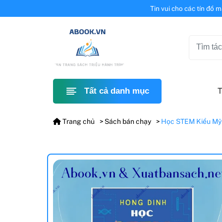
Tin vui cho các tín đồ 
T
Tất cả danh mục
Trang chủ
Sách bán chạy
Học STEM Kiểu Mỹ 