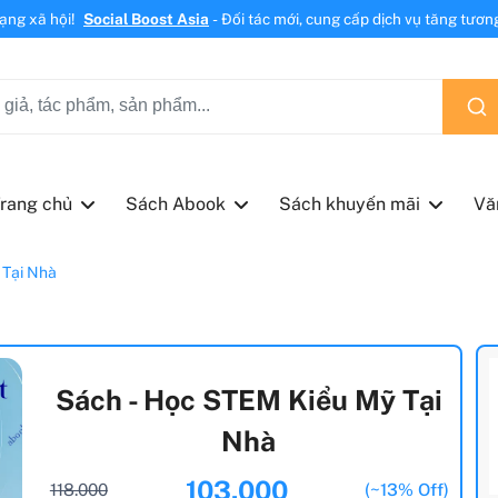
mạng xã hội!
Social Boost Asia
- Đối tác mới, cung cấp dịch vụ tăng tương 
rang chủ
Sách Abook
Sách khuyến mãi
Vă
Tại Nhà
Sách - Học STEM Kiểu Mỹ Tại
Nhà
103.000
118.000
(~13% Off)