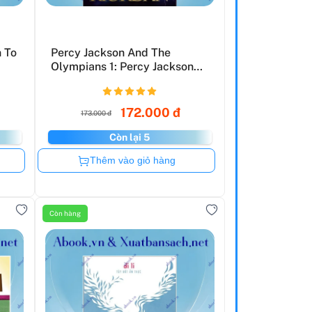
n To
Percy Jackson And The
Olympians 1: Percy Jackson
A...
172.000 đ
173.000 đ
Còn lại 5
Còn hàng
Thêm vào giỏ hàng
Còn hàng