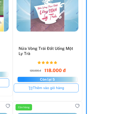
Nửa Vòng Trái Đất Uống Một
Ly Trà
118.000 đ
120.000 đ
Còn lại 5
Còn hàng
Thêm vào giỏ hàng
Còn hàng