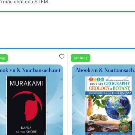
 tố mấu chốt của STEM.
àng
Còn hàng