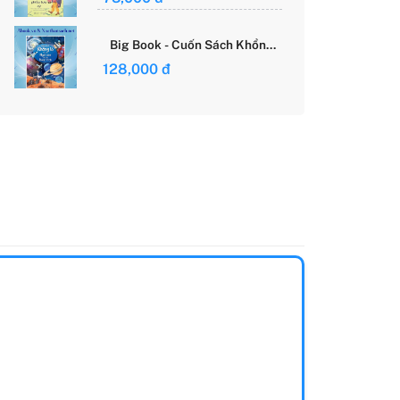
Giới Của Cô Gái Việt
Big Book - Cuốn Sách Khổng
Lồ Về Các Ngôi Sao Và Các
128,000 đ
Hành Tinh (Tái Bản)