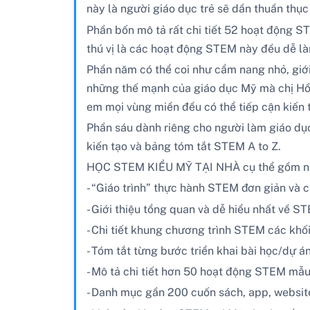
này là người giáo dục trẻ sẽ dần thuần thụ
Phần bốn mô tả rất chi tiết 52 hoạt động 
thú vị là các hoạt động STEM này đều dễ làm
Phần năm có thể coi như cẩm nang nhỏ, giới
những thế mạnh của giáo dục Mỹ mà chị Hồng
em mọi vùng miền đều có thể tiếp cận kiến 
Phần sáu dành riêng cho người làm giáo dục
kiến tạo và bảng tóm tắt STEM A to Z.
HỌC STEM KIỂU MỸ TẠI NHÀ cụ thể gồm n
- “Giáo trình” thực hành STEM đơn giản và 
- Giới thiệu tổng quan và dễ hiểu nhất về S
- Chi tiết khung chương trình STEM các khố
- Tóm tắt từng bước triển khai bài học/dự 
- Mô tả chi tiết hơn 50 hoạt động STEM mẫu 
- Danh mục gần 200 cuốn sách, app, websit