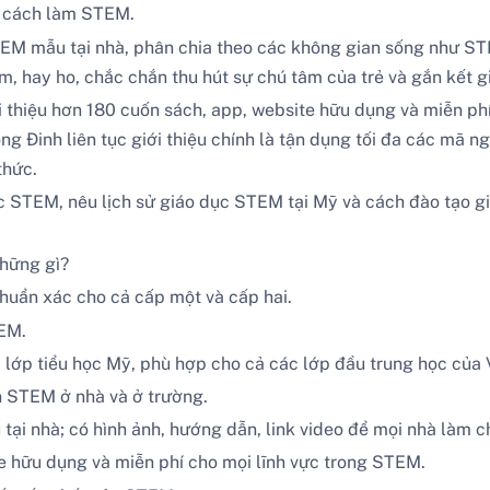
c cách làm STEM.
STEM mẫu tại nhà, phân chia theo các không gian sống như 
, hay ho, chắc chắn thu hút sự chú tâm của trẻ và gắn kết gi
 thiệu hơn 180 cuốn sách, app, website hữu dụng và miễn ph
 Đinh liên tục giới thiệu chính là tận dụng tối đa các mã ng
thức.
 STEM, nêu lịch sử giáo dục STEM tại Mỹ và cách đào tạo gi
hững gì?
chuẩn xác cho cả cấp một và cấp hai.
TEM.
i lớp tiểu học Mỹ, phù hợp cho cả các lớp đầu trung học của
án STEM ở nhà và ở trường.
tại nhà; có hình ảnh, hướng dẫn, link video để mọi nhà làm c
e hữu dụng và miễn phí cho mọi lĩnh vực trong STEM.