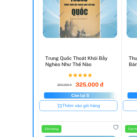
Trung Quốc Thoát Khỏi Bẫy
Thu
Nghèo Như Thế Nào
Bán
325.000 đ
350.000 đ
Còn lại 5
Còn hàng
Thêm vào giỏ hàng
Còn hàng
Còn h