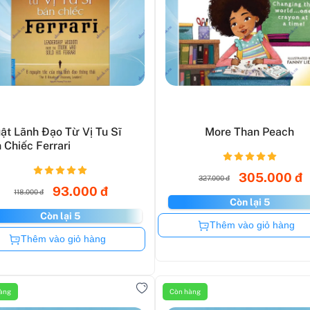
ật Lãnh Đạo Từ Vị Tu Sĩ
More Than Peach
 Chiếc Ferrari
305.000 đ
327.000 đ
93.000 đ
118.000 đ
Còn lại 5
Còn lại 5
Còn hàng
Thêm vào giỏ hàng
Còn hàng
Thêm vào giỏ hàng
àng
Còn hàng