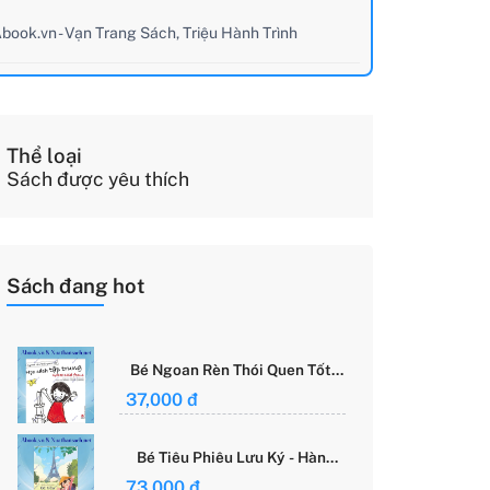
book.vn - Vạn Trang Sách, Triệu Hành Trình
Thể loại
Sách được yêu thích
Sách đang hot
Bé Ngoan Rèn Thói Quen Tốt -
Học Cách Tập Trung - Grace
37,000 đ
Said Focus
Bé Tiêu Phiêu Lưu Ký - Hành
Trình Một Mình Chinh Phục Thế
73,000 đ