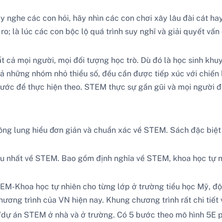
 nghe các con hỏi, hãy nhìn các con chơi xây lâu đài cát hay
 ro; là lúc các con bộc lộ quá trình suy nghĩ và giải quyết vấ
cả mọi người, mọi đối tượng học trò. Dù đó là học sinh khuyế
 cả những nhóm nhỏ thiểu số, đều cần được tiếp xúc với chiế
ớc để thực hiện theo. STEM thực sự gần gũi và mọi người đề
ng lung hiểu đơn giản và chuẩn xác về STEM. Sách đặc biệt 
iểu nhất về STEM. Bao gồm định nghĩa về STEM, khoa học tự n
TEM-Khoa học tự nhiên cho từng lớp ở trường tiểu học Mỹ, độ
ơng trình của VN hiện nay. Khung chương trình rất chi tiết 
/dự án STEM ở nhà và ở trường. Có 5 bước theo mô hình 5E p