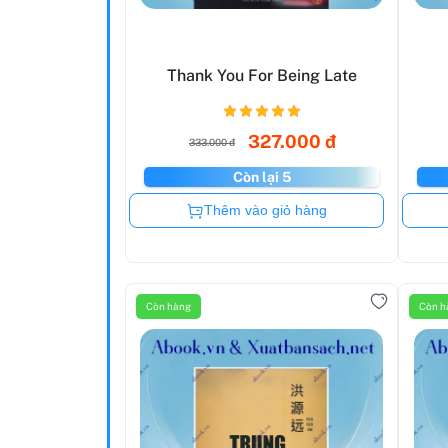
Thank You For Being Late
327.000 đ
333.000 đ
Còn lại 5
Còn hàng
Thêm vào giỏ hàng
Còn hàng
Còn h