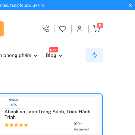
tác, tăng follow uy tín!
0
New
n phòng phẩm
Blog
Abook.vn - Vạn Trang Sách, Triệu Hành
Trình
(99+
Reviews)