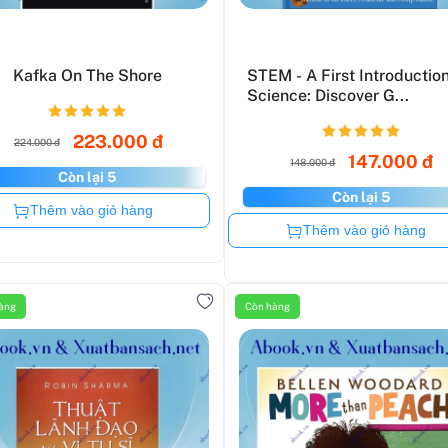
Kafka On The Shore
STEM - A First Introductio
Science: Discover G...
223.000 đ
224.000 đ
147.000 đ
148.000 đ
Còn lại 5
Còn lại 5
Còn hàng
Thêm vào giỏ hàng
Còn hàng
Thêm vào giỏ hàng
àng
Còn hàng