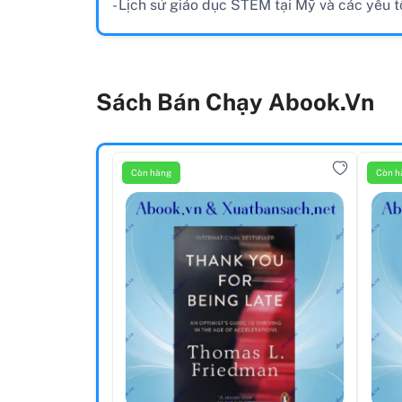
- Lịch sử giáo dục STEM tại Mỹ và các yếu
Sách Bán Chạy Abook.vn
Còn hàng
Còn h