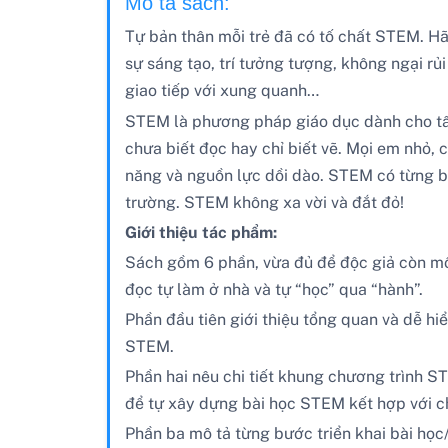
Mô tả sách:
Tự bản thân mỗi trẻ đã có tố chất STEM. Hãy
sự sáng tạo, trí tưởng tượng, không ngại rủi
giao tiếp với xung quanh…
STEM là phương pháp giáo dục dành cho tất 
chưa biết đọc hay chỉ biết vẽ. Mọi em nhỏ,
năng và nguồn lực dồi dào. STEM có từng bư
trường. STEM không xa vời và đắt đỏ!
Giới thiệu tác phẩm:
Sách gồm 6 phần, vừa đủ để độc giả còn mô
đọc tự làm ở nhà và tự “học” qua “hành”.
Phần đầu tiên giới thiệu tổng quan và dễ h
STEM.
Phần hai nêu chi tiết khung chương trình S
để tự xây dựng bài học STEM kết hợp với chư
Phần ba mô tả từng bước triển khai bài học