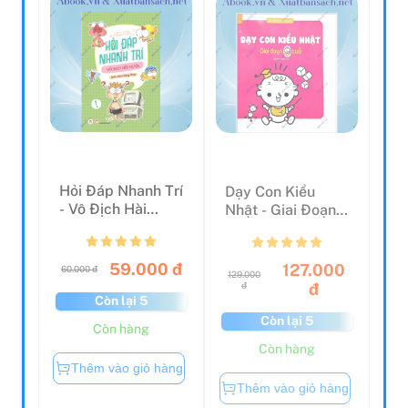
Hỏi Đáp Nhanh Trí
Dạy Con Kiểu
- Vô Địch Hài
Nhật - Giai Đoạn 0
Hước
Tuổi (Tái Bản)
59.000 đ
127.000
60.000 đ
129.000
đ
đ
Còn lại 5
Còn lại 5
Còn hàng
Còn hàng
Thêm vào giỏ hàng
Thêm vào giỏ hàng