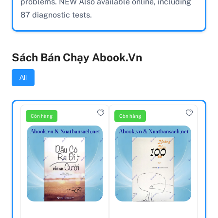
problems. NEW Also available online, including
87 diagnostic tests.
Sách Bán Chạy Abook.vn
All
Còn hàng
Còn hàng