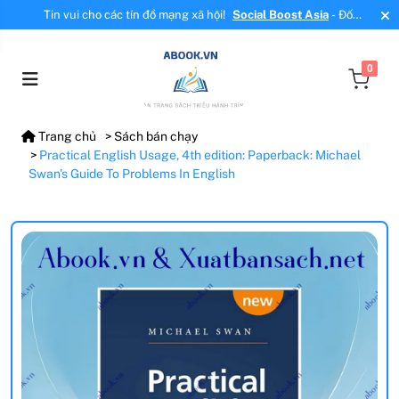
Tin vui cho các tín đồ mạng xã hội!
Social Boost Asia
- Đối
tác mới, cung cấp dịch vụ tăng tương tác, tăng follow uy tín!
0
Trang chủ
Sách bán chạy
Practical English Usage, 4th edition: Paperback: Michael
Swan's Guide To Problems In English