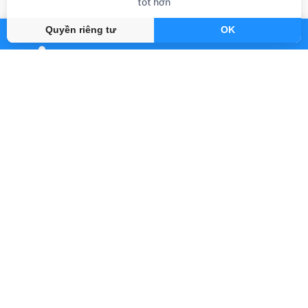
tốt hơn
Quyền riêng tư
OK
review sách
Review Sách Practical English Usage,
4th Edition: Paperback: Michael Swan's
Guide To Problems In English
Gần đây
By Abook.vn
Abook.vn - Vạn trang sách, triệu hành trình