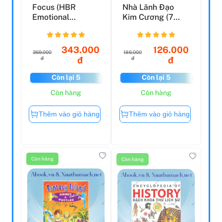
Focus (HBR
Nhà Lãnh Đạo
Emotional
Kim Cương (7
Intelligence
Bước Xây Dựng
Series)
Đội Ngũ Tà...
343.000
126.000
369.000
186.000
đ
đ
đ
đ
Còn lại 5
Còn lại 5
Còn hàng
Còn hàng
Thêm vào giỏ hàng
Thêm vào giỏ hàng
Còn hàng
Còn hàng