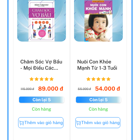
Chăm Sóc Vợ Bầu
Nuôi Con Khỏe
- Mọi Điều Các
Mạnh Từ 1-3 Tuổi
Ông Bố Tương Lai
Nê...
89.000 đ
54.000 đ
115.000 đ
55.000 đ
Còn lại 5
Còn lại 5
Còn hàng
Còn hàng
Thêm vào giỏ hàng
Thêm vào giỏ hàng