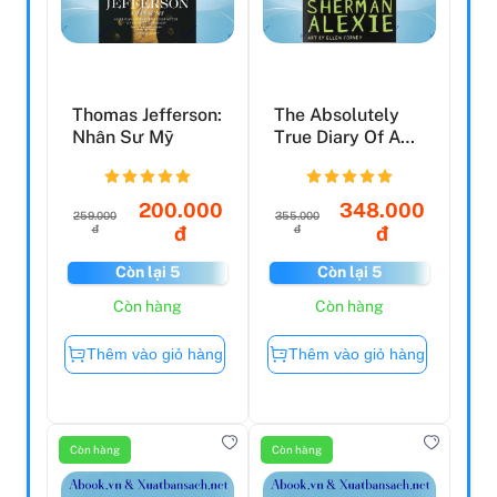
Thomas Jefferson:
The Absolutely
Nhân Sư Mỹ
True Diary Of A
Part-Time Indian
200.000
348.000
259.000
355.000
đ
đ
đ
đ
Còn lại 5
Còn lại 5
Còn hàng
Còn hàng
Thêm vào giỏ hàng
Thêm vào giỏ hàng
Còn hàng
Còn hàng