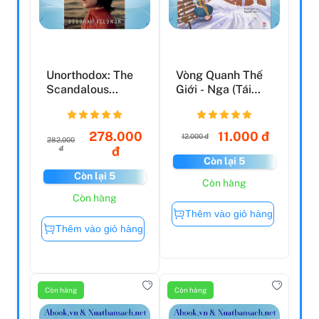
Unorthodox: The
Vòng Quanh Thế
Scandalous
Giới - Nga (Tái
Rejection Of My
Bản 2019)
Hasidic...
278.000
11.000 đ
12.000 đ
282.000
đ
đ
Còn lại 5
Còn lại 5
Còn hàng
Còn hàng
Thêm vào giỏ hàng
Thêm vào giỏ hàng
Còn hàng
Còn hàng