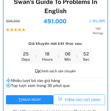
Swan's Guide To Problems In
English
491.000
506.000
(~3% Off)
139
Ratings
Giá khuyến mãi kết thúc sau:
25
18
06
50
Days
Hours
Min
Sec
Chính sách vận chuyển
Nhiều lượt bỏ vào giỏ hàng
Top lượt xem trong 30 phút qua
MUA NGAY
THÊM VÀO GIỎ HÀNG