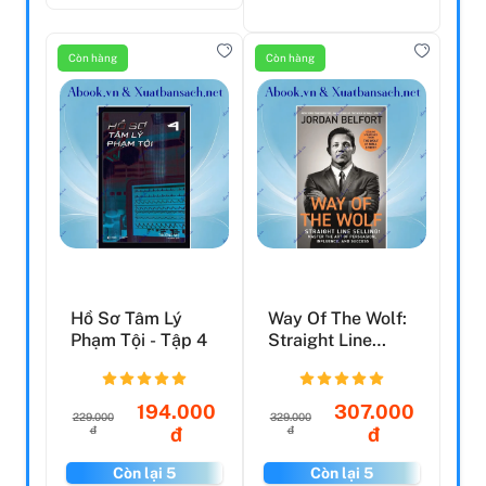
Còn hàng
Còn hàng
Hồ Sơ Tâm Lý
Way Of The Wolf:
Phạm Tội - Tập 4
Straight Line
Selling: Master
The...
194.000
307.000
229.000
329.000
đ
đ
đ
đ
Còn lại 5
Còn lại 5