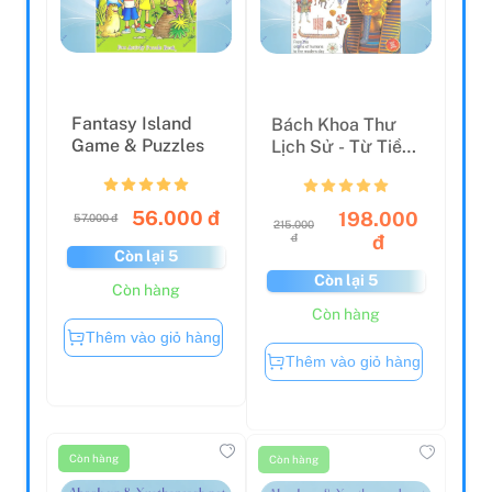
Fantasy Island
Bách Khoa Thư
Game & Puzzles
Lịch Sử - Từ Tiền
Sử Đến Thời Hiện
Đ...
56.000 đ
198.000
57.000 đ
215.000
đ
đ
Còn lại 5
Còn lại 5
Còn hàng
Còn hàng
Thêm vào giỏ hàng
Thêm vào giỏ hàng
Còn hàng
Còn hàng