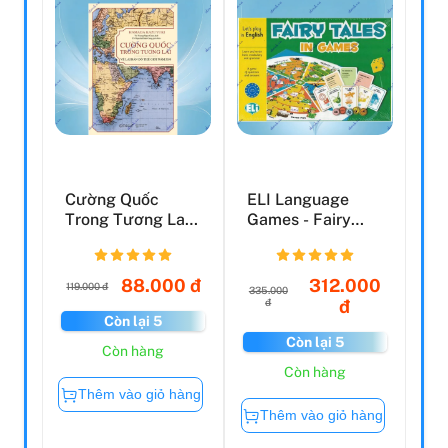
Cường Quốc
ELI Language
Trong Tương Lai -
Games - Fairy
Vẽ Lại Bản Đồ Thế
Tales In Games
Giớ...
88.000 đ
312.000
119.000 đ
335.000
đ
đ
Còn lại 5
Còn lại 5
Còn hàng
Còn hàng
Thêm vào giỏ hàng
Thêm vào giỏ hàng