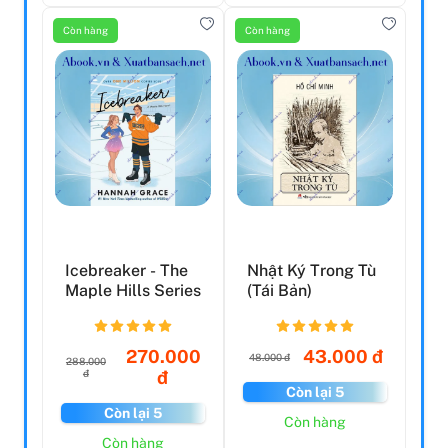
Còn hàng
Còn hàng
Icebreaker - The
Nhật Ký Trong Tù
Maple Hills Series
(Tái Bản)
270.000
43.000 đ
48.000 đ
288.000
đ
đ
Còn lại 5
Còn lại 5
Còn hàng
Còn hàng