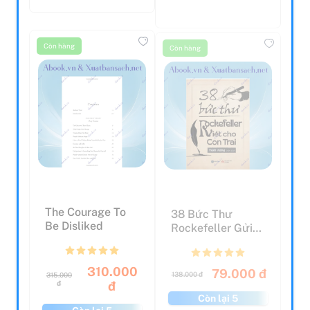
Còn hàng
Còn hàng
The Courage To
38 Bức Thư
Be Disliked
Rockefeller Gửi
Cho Con Trai
310.000
79.000 đ
138.000 đ
315.000
đ
đ
Còn lại 5
Còn lại 5